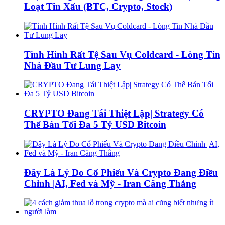
Loạt Tin Xấu (BTC, Crypto, Stock)
Tình Hình Rất Tệ Sau Vụ Coldcard - Lòng Tin
Nhà Đầu Tư Lung Lay
CRYPTO Đang Tái Thiệt Lập| Strategy Có
Thể Bán Tối Đa 5 Tỷ USD Bitcoin
Đây Là Lý Do Cổ Phiếu Và Crypto Đang Điều
Chỉnh |AI, Fed và Mỹ - Iran Căng Thẳng