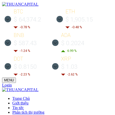
BTC
ETH
$ 64,374.2
$ 1,905.15
-0.78 %
-0.48 %
BNB
ADA
$ 587.43
$ 0.2024
-1.24 %
6.99 %
DOT
XRP
$ 0.8150
$ 1.03
-2.23 %
-2.62 %
MENU
Login
Trang Chủ
Giới thiệu
Tin tức
Phân tích thị trường