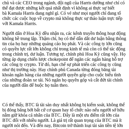
chủ và các CEO trong ngành, đội ngũ của Harris dường như chỉ có
thể đạt được những kết quả nhất định vì không ai thực sự biết
bà Kamala Harris đang nghĩ gì. Có vẻ như mọi người chỉ đang tổ
chức các cuộc họp về crypto mà không thực sự thảo luận trực tiếp
với Kamala Harris.
Người dân ở Hoa Kỳ đều nhận ra, các kênh truyền thông hoạt động
không hề trung lập. Thậm chí, họ có thể dẫn dắt dư luận bằng thông
tin của họ hay những quảng cáo họ phát. Và các công ty lớn cũng
có quyền lực rất lớn không chỉ trong kinh tế mà còn có thể tác động
trong chính trị, dư luận. Tương tự, chính phủ Hoa Kỳ cũng vậy. Họ
từng áp dụng chiến lược chokepoint để ngăn các ngân hàng hỗ trợ
các công ty crypto. Từ đó, hạn chế sự phát triển các công ty cũng
như thị trường này. Hay chính phủ Canada từng đóng băng tài
khoản ngân hàng của những người quyên góp cho cuộc biểu tình
của những đoàn xe tải. Nó ngăn họ quyên góp và cắt đứt tài chính
của người dân để buộc họ tuân theo.
Có thể thấy, BTC là tài sản duy nhất không bị kiểm soát, không thể
bị đóng băng bởi bất cứ cơ quan hay tổ chức nào nếu người sở hữu
nắm giữ khóa cá nhân của BTC. Đây là một ưu điểm rất lớn của
BTC đối với nhiều người. Là giá trị rất quan trọng của BTC mà ít
người nói đến. Và đến nay, Bitcoin trở thành loại tài sản tiền tệ lớn