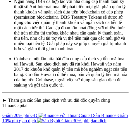
Ngân hàng DBS đã hợp tác với nhà cung cấp thanh toán kỹ
thuật số Ant International để phát triển một giải pháp quản lý
thanh khoản và ngân sách dựa trên blockchain có cấp phép
(permission blockchain). DBS Treasury Tokens sẽ được sử
dụng cho việc quản lý thanh khoản và ngân sách đa tiền tệ
một cách tức thì. Các tập đoàn lớn hoạt động với nhiều thực
thể trên nhiều thị trường khác nhau cần quản lý thanh toán,
thu tiền, nhu cầu tài trợ và vị thế tiền mặt qua các múi giờ và
nhiều loại tiền tệ. Giải pháp này sẽ giúp chuyển giá trị nhanh
hơn và giảm thời gian thanh toán.
Coinbase một lần nữa bắt đầu cung cấp dịch vụ tiền mã hóa
tại Hawaii. Sàn giao dịch này đã rút khỏi Hawaii vào năm
2017 do khuôn khổ quản lý tiền mã hóa nghiêm ngặt của tiểu
bang. Cư dân Hawaii có thể mua, bán và quản lý tiền mã hóa
của họ trên Coinbase, ngoài việc sử dụng sàn giao dịch để
staking và gửi tiền quốc tế.
► Tham gia các Sàn giao dịch với ưu đãi độc quyền cùng
ThuanCapital
Giảm 20% phí GD
Sàn Binance
Giảm
10% phí giao dịch
Giảm 30% phí giao dịch