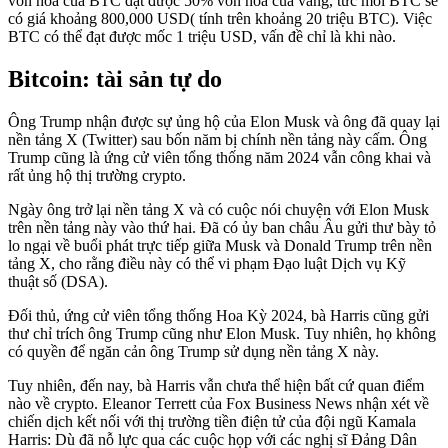
vốn hóa của BTC đạt được 50% vốn hóa của vàng, tức mỗi BTC sẽ
có giá khoảng 800,000 USD( tính trên khoảng 20 triệu BTC). Việc
BTC có thể đạt được mốc 1 triệu USD, vấn đề chỉ là khi nào.
Bitcoin: tài sản tự do
Ông Trump nhận được sự ủng hộ của Elon Musk và ông đã quay lại
nền tảng X (Twitter) sau bốn năm bị chính nền tảng này cấm. Ông
Trump cũng là ứng cử viên tổng thống năm 2024 vẫn công khai và
rất ủng hộ thị trường crypto.
Ngày ông trở lại nền tảng X và có cuộc nói chuyện với Elon Musk
trên nền tảng này vào thứ hai. Đã có ủy ban châu Âu gửi thư bày tỏ
lo ngại về buổi phát trực tiếp giữa Musk và Donald Trump trên nền
tảng X, cho rằng điều này có thể vi phạm Đạo luật Dịch vụ Kỹ
thuật số (DSA).
Đối thủ, ứng cử viên tổng thống Hoa Kỳ 2024, bà Harris cũng gửi
thư chỉ trích ông Trump cũng như Elon Musk. Tuy nhiên, họ không
có quyền để ngăn cản ông Trump sử dụng nền tảng X này.
Tuy nhiên, đến nay, bà Harris vẫn chưa thể hiện bất cứ quan điểm
nào về crypto. Eleanor Terrett của Fox Business News nhận xét về
chiến dịch kết nối với thị trường tiền điện tử của đội ngũ Kamala
Harris: Dù đã nỗ lực qua các cuộc họp với các nghị sĩ Đảng Dân