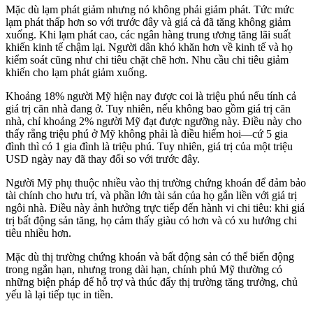
Mặc dù lạm phát giảm nhưng nó không phải giảm phát. Tức mức
lạm phát thấp hơn so với trước đây và giá cả đã tăng không giảm
xuống. Khi lạm phát cao, các ngân hàng trung ương tăng lãi suất
khiến kinh tế chậm lại. Người dân khó khăn hơn về kinh tế và họ
kiểm soát cũng như chi tiêu chặt chẽ hơn. Nhu cầu chi tiêu giảm
khiến cho lạm phát giảm xuống.
Khoảng 18% người Mỹ hiện nay được coi là triệu phú nếu tính cả
giá trị căn nhà đang ở. Tuy nhiên, nếu không bao gồm giá trị căn
nhà, chỉ khoảng 2% người Mỹ đạt được ngưỡng này. Điều này cho
thấy rằng triệu phú ở Mỹ không phải là điều hiếm hoi—cứ 5 gia
đình thì có 1 gia đình là triệu phú. Tuy nhiên, giá trị của một triệu
USD ngày nay đã thay đổi so với trước đây.
Người Mỹ phụ thuộc nhiều vào thị trường chứng khoán để đảm bảo
tài chính cho hưu trí, và phần lớn tài sản của họ gắn liền với giá trị
ngôi nhà. Điều này ảnh hưởng trực tiếp đến hành vi chi tiêu: khi giá
trị bất động sản tăng, họ cảm thấy giàu có hơn và có xu hướng chi
tiêu nhiều hơn.
Mặc dù thị trường chứng khoán và bất động sản có thể biến động
trong ngắn hạn, nhưng trong dài hạn, chính phủ Mỹ thường có
những biện pháp để hỗ trợ và thúc đẩy thị trường tăng trưởng, chủ
yếu là lại tiếp tục in tiền.