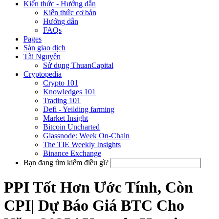
Kiến thức - Hướng dẫn
Kiến thức cơ bản
Hướng dẫn
FAQs
Pages
Sàn giao dịch
Tài Nguyên
Sử dụng ThuanCapital
Cryptopedia
Crypto 101
Knowledges 101
Trading 101
Defi - Yeilding farming
Market Insight
Bitcoin Uncharted
Glassnode: Week On-Chain
The TIE Weekly Insights
Binance Exchange
Bạn đang tìm kiếm điều gì?
PPI Tốt Hơn Ước Tính, Còn
CPI| Dự Báo Giá BTC Cho