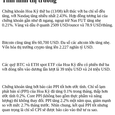
Tình hình thị trường
Chứng khoán Hoa Kỳ thứ ba (13/08) kết thúc với ba chỉ số đều
tăng, với Nasdaq tăng nhiều nhất 2.43%. Hợp đồng tương lai của
chứng khoán gần như đi ngang, ngoại trừ Nas FUT tăng nhẹ
0.21%. Vàng và dầu ở quanh 2509 USD/ounce và 78.9 USD/thùng.
Bitcoin cũng tăng lên 60,700 USD. Đa số các altcoin lớn tăng nhẹ.
Vốn hóa thị trường crypto tăng lên 2.227 nghìn tỷ USD.
Các quỹ BTC và ETH spot ETF của Hoa Kỳ đều có phiên thứ ba
với dòng tiền vào dương lần lượt là 39 triệu USD và 24 triệu USD.
Chứng khoán tăng bởi báo cáo PPI tốt hơn ước tính. Chỉ số lạm
phát bán sỉ (PPI) của Hoa Kỳ đã tăng 0.1% trong tháng, thấp hơn
ước tính 0.2%. Core PPI (không bao gồm thực phẩm và năng
lượng) thì không thay đổi. PPI tăng 2.2% một năm qua, giảm mạnh
so với mức 2.7% tháng trước. Nhìn chung, kết quả PPI tốt nhưng
quan trọng là chỉ số CPI sẽ được báo cáo vào thứ tư ra sao.