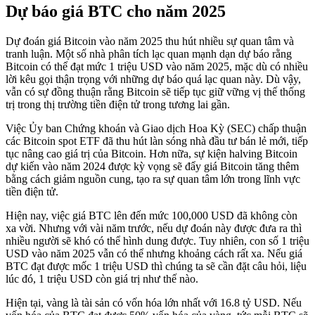
Dự báo giá BTC cho năm 2025
Dự đoán giá Bitcoin vào năm 2025 thu hút nhiều sự quan tâm và
tranh luận. Một số nhà phân tích lạc quan mạnh dạn dự báo rằng
Bitcoin có thể đạt mức 1 triệu USD vào năm 2025, mặc dù có nhiều
lời kêu gọi thận trọng với những dự báo quá lạc quan này. Dù vậy,
vẫn có sự đồng thuận rằng Bitcoin sẽ tiếp tục giữ vững vị thế thống
trị trong thị trường tiền điện tử trong tương lai gần.
Việc Ủy ban Chứng khoán và Giao dịch Hoa Kỳ (SEC) chấp thuận
các Bitcoin spot ETF đã thu hút làn sóng nhà đầu tư bán lẻ mới, tiếp
tục nâng cao giá trị của Bitcoin. Hơn nữa, sự kiện halving Bitcoin
dự kiến vào năm 2024 được kỳ vọng sẽ đẩy giá Bitcoin tăng thêm
bằng cách giảm nguồn cung, tạo ra sự quan tâm lớn trong lĩnh vực
tiền điện tử.
Hiện nay, việc giá BTC lên đến mức 100,000 USD đã không còn
xa vời. Nhưng với vài năm trước, nếu dự đoán này được đưa ra thì
nhiều người sẽ khó có thể hình dung được. Tuy nhiên, con số 1 triệu
USD vào năm 2025 vẫn có thể nhưng khoảng cách rất xa. Nếu giá
BTC đạt được mốc 1 triệu USD thì chúng ta sẽ cần đặt câu hỏi, liệu
lúc đó, 1 triệu USD còn giá trị như thế nào.
Hiện tại, vàng là tài sản có vốn hóa lớn nhất với 16.8 tỷ USD. Nếu