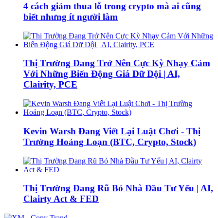
4 cách giảm thua lỗ trong crypto mà ai cũng
biết nhưng ít người làm
Thị Trường Đang Trở Nên Cực Kỳ Nhạy Cảm
Với Những Biến Động Giá Dữ Dội | AI,
Clairity, PCE
Kevin Warsh Đang Viết Lại Luật Chơi - Thị
Trường Hoảng Loạn (BTC, Crypto, Stock)
Thị Trường Đang Rũ Bỏ Nhà Đầu Tư Yếu | AI,
Clairty Act & FED