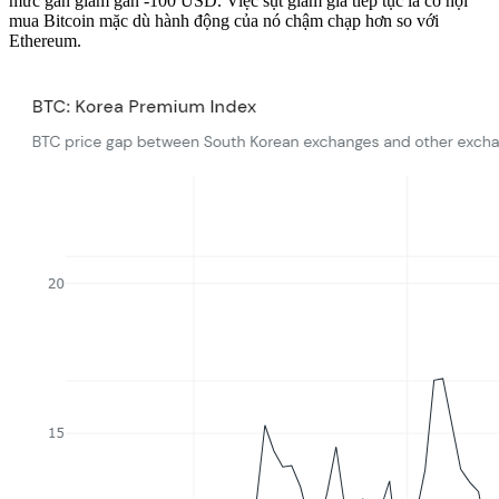
mức gần giảm gần -100 USD. Việc sụt giảm giá tiếp tục là cơ hội
mua Bitcoin mặc dù hành động của nó chậm chạp hơn so với
Ethereum.