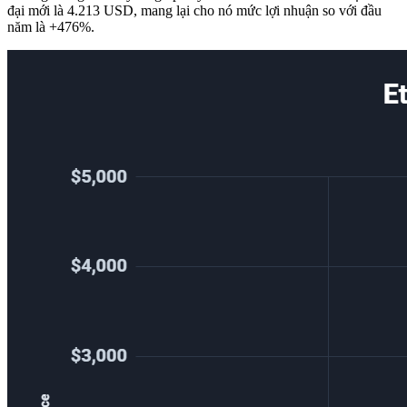
đại mới là 4.213 USD, mang lại cho nó mức lợi nhuận so với đầu
năm là +476%.