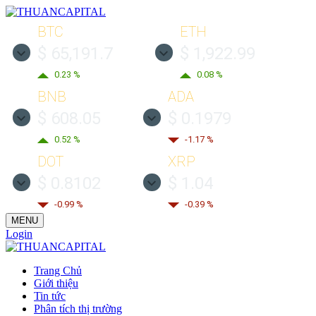
BTC
ETH
$ 65,191.7
$ 1,922.99
0.23 %
0.08 %
BNB
ADA
$ 608.05
$ 0.1979
0.52 %
-1.17 %
DOT
XRP
$ 0.8102
$ 1.04
-0.99 %
-0.39 %
MENU
Login
Trang Chủ
Giới thiệu
Tin tức
Phân tích thị trường