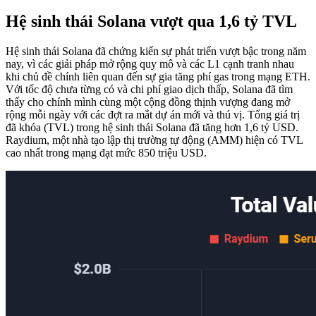
Hệ sinh thái Solana vượt qua 1,6 tỷ TVL
Hệ sinh thái Solana đã chứng kiến ​​sự phát triển vượt bậc trong năm
nay, vì các giải pháp mở rộng quy mô và các L1 cạnh tranh nhau
khi chủ đề chính liên quan đến sự gia tăng phí gas trong mạng ETH.
Với tốc độ chưa từng có và chi phí giao dịch thấp, Solana đã tìm
thấy cho chính mình cùng một cộng đồng thịnh vượng đang mở
rộng mỗi ngày với các đợt ra mắt dự án mới và thú vị. Tổng giá trị
đã khóa (TVL) trong hệ sinh thái Solana đã tăng hơn 1,6 tỷ USD.
Raydium, một nhà tạo lập thị trường tự động (AMM) hiện có TVL
cao nhất trong mạng đạt mức 850 triệu USD.