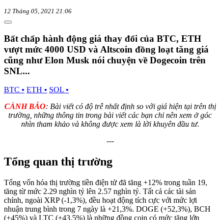
12 Tháng 05, 2021 21:06
Bất chấp hành động giá thay đổi của BTC, ETH
vượt mức 4000 USD và Altscoin đồng loạt tăng giá
cũng như Elon Musk nói chuyện về Dogecoin trên
SNL...
BTC
•
ETH
•
SOL
•
CẢNH BÁO
: Bài viết có độ trễ nhất định so với giá hiện tại trên thị
trường, những thông tin trong bài viết các bạn chỉ nên xem ở góc
nhìn tham khảo và không được xem là lời khuyên đầu tư.
---
Tổng quan thị trường
Tổng vốn hóa thị trường tiền điện tử đã tăng +12% trong tuần 19,
tăng từ mức 2.29 nghìn tỷ lên 2.57 nghìn tỷ. Tất cả các tài sản
chính, ngoài XRP (-1,3%), đều hoạt động tích cực với mức lợi
nhuận trung bình trong 7 ngày là +21,3%. DOGE (+52,3%), BCH
(+45%) và LTC (+43,5%) là những đồng coin có mức tăng lớn