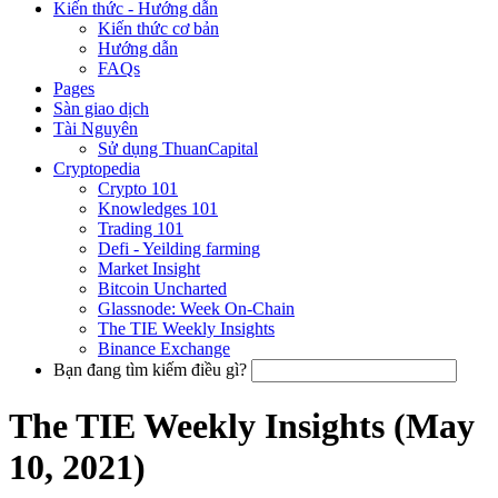
Kiến thức - Hướng dẫn
Kiến thức cơ bản
Hướng dẫn
FAQs
Pages
Sàn giao dịch
Tài Nguyên
Sử dụng ThuanCapital
Cryptopedia
Crypto 101
Knowledges 101
Trading 101
Defi - Yeilding farming
Market Insight
Bitcoin Uncharted
Glassnode: Week On-Chain
The TIE Weekly Insights
Binance Exchange
Bạn đang tìm kiếm điều gì?
The TIE Weekly Insights (May
10, 2021)