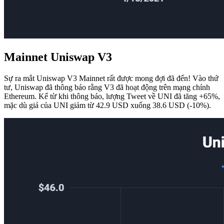
Mainnet Uniswap V3
Sự ra mắt Uniswap V3 Mainnet rất được mong đợi đã đến! Vào thứ
tư, Uniswap đã thông báo rằng V3 đã hoạt động trên mạng chính
Ethereum. Kể từ khi thông báo, lượng Tweet về UNI đã tăng +65%,
mặc dù giá của UNI giảm từ 42.9 USD xuống 38.6 USD (-10%).