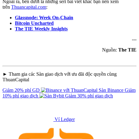
Ngoài ra, bên dưới là những seri bài viết khác bạn nên xem
trên
Thuancapital.com
:
Glassnode: Week On-Chain
Bitcoin Uncharted
The TIE Weekly Insights
---
Nguồn:
The TIE
► Tham gia các Sàn giao dịch với ưu đãi độc quyền cùng
ThuanCapital
Giảm 20% phí GD
Sàn Binance
Giảm
10% phí giao dịch
Giảm 30% phí giao dịch
Ví Ledger