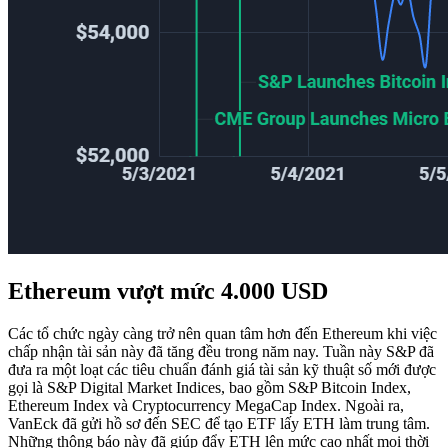
Ethereum vượt mức 4.000 USD
Các tổ chức ngày càng trở nên quan tâm hơn đến Ethereum khi việc
chấp nhận tài sản này đã tăng đều trong năm nay. Tuần này S&P đã
đưa ra một loạt các tiêu chuẩn đánh giá tài sản kỹ thuật số mới được
gọi là S&P Digital Market Indices, bao gồm S&P Bitcoin Index,
Ethereum Index và Cryptocurrency MegaCap Index. Ngoài ra,
VanEck đã gửi hồ sơ đến SEC để tạo ETF lấy ETH làm trung tâm.
Những thông báo này đã giúp đẩy ETH lên mức cao nhất mọi thời