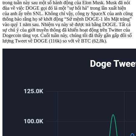
trong tuần này sau một số hành động của Elon Musk. Musk đã nói
đùa về việc DOGE gọi đó là một "sự hối hả" trong lần xuất hiện
của anh ấy trên SNL. Không chỉ vậy, công ty SpaceX của anh cũng
thông báo rằng họ sẽ khởi động “Sứ mệnh DOGE-1 lên Mặt trăng”
vào quý 1 năm sau. Nhiệm vụ này sẽ được trả bằng DOGE. Tất cả
sự chú ý của giới truyền thông đã khiến hoạt động trên Twitter của
Dogecoin tăng vọt. Cuối tuần này, chúng tôi đã thấy gần gấp đôi số
lượng Tweet về DOGE (116k) so với về BTC (62,8k).