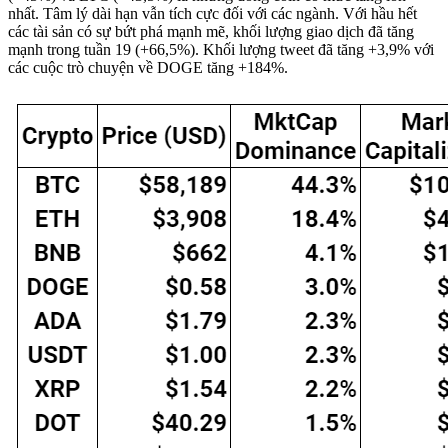
nhất. Tâm lý dài hạn vẫn tích cực đối với các ngành. Với hầu hết
các tài sản có sự bứt phá mạnh mẽ, khối lượng giao dịch đã tăng
mạnh trong tuần 19 (+66,5%). Khối lượng tweet đã tăng +3,9% với
các cuộc trò chuyện về DOGE tăng +184%.