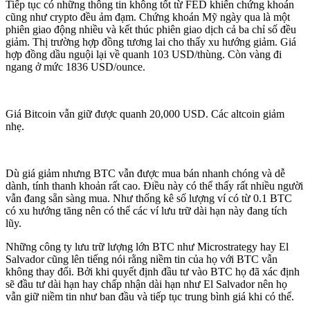
Tiếp tục có những thông tin không tốt từ FED khiến chứng khoán
cũng như crypto đều ảm đạm. Chứng khoán Mỹ ngày qua là một
phiên giao động nhiều và kết thúc phiên giao dịch cả ba chỉ số đều
giảm. Thị trường hợp đồng tương lai cho thấy xu hướng giảm. Giá
hợp đồng dầu nguội lại về quanh 103 USD/thùng. Còn vàng đi
ngang ở mức 1836 USD/ounce.
Giá Bitcoin vẫn giữ được quanh 20,000 USD. Các altcoin giảm
nhẹ.
Dù giá giảm nhưng BTC vẫn được mua bán nhanh chóng và dễ
dành, tính thanh khoản rất cao. Điều này có thể thấy rất nhiều người
vẫn đang sẵn sàng mua. Như thống kê số lượng ví có từ 0.1 BTC
có xu hướng tăng nên có thể các ví lưu trữ dài hạn này đang tích
lũy.
Những công ty lưu trữ lượng lớn BTC như Microstrategy hay El
Salvador cũng lên tiếng nói rằng niềm tin của họ với BTC vẫn
không thay đổi. Bởi khi quyết định đầu tư vào BTC họ đã xác định
sẽ đầu tư dài hạn hay chấp nhận dài hạn như El Salvador nên họ
vẫn giữ niềm tin như ban đầu và tiếp tục trung bình giá khi có thể.