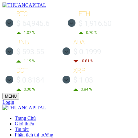
BTC
ETH
$ 64,945.6
$ 1,916.50
1.07 %
0.70 %
BNB
ADA
$ 593.55
$ 0.1999
1.19 %
-0.81 %
DOT
XRP
$ 0.8184
$ 1.03
0.30 %
0.84 %
MENU
Login
Trang Chủ
Giới thiệu
Tin tức
Phân tích thị trường