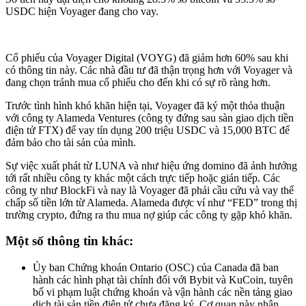
USDC hiện Voyager đang cho vay.
Cổ phiếu của Voyager Digital (VOYG) đã giảm hơn 60% sau khi
có thông tin này. Các nhà đầu tư đã thận trọng hơn với Voyager và
đang chọn tránh mua cổ phiếu cho đến khi có sự rõ ràng hơn.
Trước tình hình khó khăn hiện tại, Voyager đã ký một thỏa thuận
với công ty Alameda Ventures (công ty đứng sau sàn giao dịch tiền
điện tử FTX) để vay tín dụng 200 triệu USDC và 15,000 BTC để
đảm bảo cho tài sản của mình.
Sự việc xuất phát từ LUNA và như hiệu ứng domino đã ảnh hưởng
tới rất nhiều công ty khác một cách trực tiếp hoặc gián tiếp. Các
công ty như BlockFi và nay là Voyager đã phải cầu cứu và vay thế
chấp số tiền lớn từ Alameda. Alameda được ví như “FED” trong thị
trường crypto, đứng ra thu mua nợ giúp các công ty gặp khó khăn.
Một số thông tin khác:
Ủy ban Chứng khoán Ontario (OSC) của Canada đã ban
hành các hình phạt tài chính đối với Bybit và KuCoin, tuyên
bố vi phạm luật chứng khoán và vận hành các nền tảng giao
dịch tài sản tiền điện tử chưa đăng ký. Cơ quan này nhận