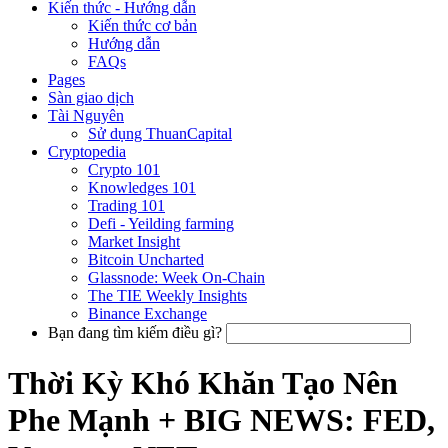
Kiến thức - Hướng dẫn
Kiến thức cơ bản
Hướng dẫn
FAQs
Pages
Sàn giao dịch
Tài Nguyên
Sử dụng ThuanCapital
Cryptopedia
Crypto 101
Knowledges 101
Trading 101
Defi - Yeilding farming
Market Insight
Bitcoin Uncharted
Glassnode: Week On-Chain
The TIE Weekly Insights
Binance Exchange
Bạn đang tìm kiếm điều gì?
Thời Kỳ Khó Khăn Tạo Nên
Phe Mạnh + BIG NEWS: FED,