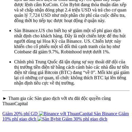
được lệnh cấm KuCoin. Còn Bybit đang thỏa thuận dàn xếp
và sẽ chấp nhận đóng phạt 2.4 triệu USD và trả cho cơ quan
quản lý 7,724 USD như một phần chi phí của cuộc điều tra,
đồng thời họ tiếp tục được hoạt động ở quận này.
Sàn Binance.US cho biết họ sẽ giảm một số phí giao dịch
nhất định cho khách hàng. Đây là một chiến lược để thu hút
người dùng tại Hoa Kỳ của Binance. US. Chiến lược này
khiến cho cổ phiếu một số đối thủ cạnh tranh của họ như
Coinbase đã giảm 9.7%, Robinhood trượt dưới 1%.
Chính phủ Trung Quốc đã tận dụng sự suy thoái dữ dội của
thị trường tiền điện tử bằng cách cảnh báo các nhà đầu tư tiền
điện tử rằng giá Bitcoin (BTC) đang “về 0”. Mỗi khi giá giảm
lại có những cơ quan, tổ chức không thích BTC lại lên tiếng
nhận định tiêu cực về thị trường.
► Tham gia các Sàn giao dịch với ưu đãi độc quyền cùng
ThuanCapital
Giảm 20% phí GD
Sàn Binance
Giảm
10% phí giao dịch
Giảm 30% phí giao dịch