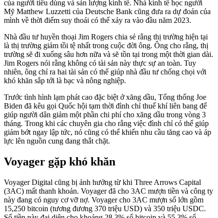
của người tiêu dùng và sản lượng kinh tế. Nhà kinh tế học người
Mỹ Matthew Luzzetti của Deutsche Bank cũng đưa ra dự đoán của
mình về thời điểm suy thoái có thể xảy ra vào đầu năm 2023.
Nhà đầu tư huyền thoại Jim Rogers chia sẻ rằng thị trường hiện tại
là thị trường giảm tồi tệ nhất trong cuộc đời ông. Ông cho rằng, thị
trường sẽ đi xuống sâu hơn nữa và sẽ tồn tại trong một thời gian dài.
Jim Rogers nói rằng không có tài sản này thực sự an toàn. Tuy
nhiên, ông chỉ ra hai tài sản có thể giúp nhà đầu tư chống chọi với
khó khăn sắp tới là bạc và nông nghiệp.
Trước tình hình lạm phát cao đặc biệt ở xăng dầu, Tổng thống Joe
Biden đã kêu gọi Quốc hội tạm thời đình chỉ thuế khí liên bang để
giúp người dân giảm một phần chi phí cho xăng dầu trong vòng 3
tháng. Trong khi các chuyên gia cho rằng việc đình chỉ có thể giúp
giảm bớt ngay lập tức, nó cũng có thể khiến nhu cầu tăng cao và áp
lực lên nguồn cung đang thắt chặt.
Voyager gặp khó khăn
Voyager Digital cũng bị ảnh hưởng từ khi Three Arrows Capital
(3AC) mất thanh khoản. Voyager đã cho 3AC mượn tiền và công ty
này đang có nguy cơ vỡ nợ. Voyager cho 3AC mượn số lớn gồm
15,250 bitcoin (tương đương 370 triệu USD) và 350 triệu USDC.
Số tiền này đại diện cho khoảng 28.3% số bitcoin và 55.3% số