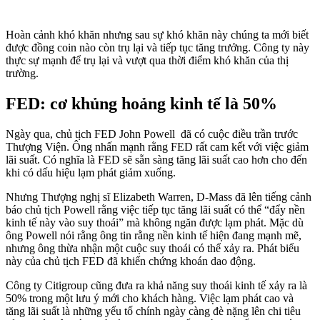
Hoàn cảnh khó khăn nhưng sau sự khó khăn này chúng ta mới biết
được đồng coin nào còn trụ lại và tiếp tục tăng trưởng. Công ty này
thực sự mạnh để trụ lại và vượt qua thời điểm khó khăn của thị
trường.
FED: cơ khủng hoảng kinh tế là 50%
Ngày qua, chủ tịch FED John Powell đã có cuộc điều trần trước
Thượng Viện. Ông nhấn mạnh rằng FED rất cam kết với việc giảm
lãi suất. Có nghĩa là FED sẽ sẵn sàng tăng lãi suất cao hơn cho đến
khi có dấu hiệu lạm phát giảm xuống.
Nhưng Thượng nghị sĩ Elizabeth Warren, D-Mass đã lên tiếng cảnh
báo chủ tịch Powell rằng việc tiếp tục tăng lãi suất có thể “đẩy nền
kinh tế này vào suy thoái” mà không ngăn được lạm phát. Mặc dù
ông Powell nói rằng ông tin rằng nền kinh tế hiện đang mạnh mẽ,
nhưng ông thừa nhận một cuộc suy thoái có thể xảy ra. Phát biểu
này của chủ tịch FED đã khiến chứng khoán dao động.
Công ty Citigroup cũng đưa ra khả năng suy thoái kinh tế xảy ra là
50% trong một lưu ý mới cho khách hàng. Việc lạm phát cao và
tăng lãi suất là những yếu tố chính ngày càng đè nặng lên chi tiêu