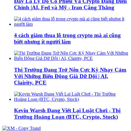
Đây Là Lý Do Cổ Phiếu Và Crypto Đang Điều
Chỉnh |AI, Fed và Mỹ - Iran Căng Thẳng
4 cách giảm thua lỗ trong crypto mà ai cũng
biết nhưng ít người làm
Thị Trường Đang Trở Nên Cực Kỳ Nhạy Cảm
Với Những Biến Động Giá Dữ Dội | AI,
Clairity, PCE
Kevin Warsh Đang Viết Lại Luật Chơi - Thị
Trường Hoảng Loạn (BTC, Crypto, Stock)