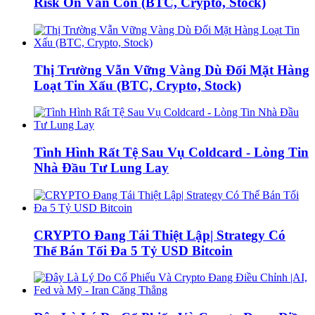
Risk On Vẫn Còn (BTC, Crypto, Stock)
Thị Trường Vẫn Vững Vàng Dù Đối Mặt Hàng
Loạt Tin Xấu (BTC, Crypto, Stock)
Tình Hình Rất Tệ Sau Vụ Coldcard - Lòng Tin
Nhà Đầu Tư Lung Lay
CRYPTO Đang Tái Thiệt Lập| Strategy Có
Thể Bán Tối Đa 5 Tỷ USD Bitcoin