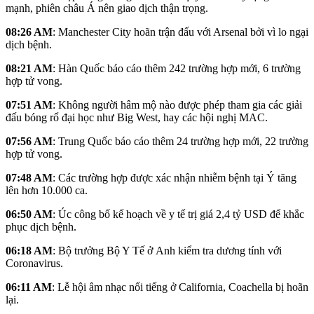
mạnh, phiên châu Á nên giao dịch thận trọng.
08:26 AM
: Manchester City hoãn trận đấu với Arsenal bởi vì lo ngại
dịch bệnh.
08:21 AM
: Hàn Quốc báo cáo thêm 242 trường hợp mới, 6 trường
hợp tử vong.
07:51 AM
: Không người hâm mộ nào được phép tham gia các giải
đấu bóng rổ đại học như Big West, hay các hội nghị MAC.
07:56 AM
: Trung Quốc báo cáo thêm 24 trường hợp mới, 22 trường
hợp tử vong.
07:48 AM
: Các trường hợp được xác nhận nhiễm bệnh tại Ý tăng
lên hơn 10.000 ca.
06:50 AM
: Úc công bố kế hoạch về y tế trị giá 2,4 tỷ USD để khắc
phục dịch bệnh.
06:18 AM
: Bộ trưởng Bộ Y Tế ở Anh kiểm tra dương tính với
Coronavirus.
06:11 AM
: Lễ hội âm nhạc nổi tiếng ở California, Coachella bị hoãn
lại.