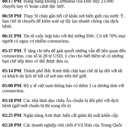
08:17 PM
: Hãng hàng không Lufthansa của Đức hủy 23.000
chuyến bay vì 'hoàn cảnh đặc biệt'.
06:59 PM
: Thụy Sĩ chăn gần hết cử khẩu nơi biến giới của nước Ý,
hạn chế di chuyển để kiểm soát sự lây lan nhanh chóng của dịch
bệnh.
06:31 PM
: Tin từ cuộc hợp báo với thủ tướng Đức: Có tới 70% mọi
người có nguy cơ nhiễm coronavirus.
05:37 PM
: Ý tăng chi tiêu để giải quyết những vấn đề liên quan đến
coronavirus, con số là 28 tỷ USD, ý còn cho biết thêm sẽ có những
hạn chế tiếp theo có thể được đưa ra.
05:14 PM
: Thành phố Bắc Kinh thắt chặt hạn chế đi lại đối với tất
cả khách du lịch từ bất cứ nơi nào trên thế giới.
05:00 PM
: Bộ y tế việt nam thông báo có thêm 3 ca dương tính với
coronavirus.
03:18 PM
: Các nhà lãnh đạo châu Âu chuẩn bị đối phó với dịch
bệnh (giờ mới chuẩn bị thì xong rồi á)
02:25 PM
: Ngân hàng Anh thực hiện cắt giảm lãi suất khẩn cấp.
02:20 PM
: Các doanh nghiệp chủ chốt ở Vũ Hán của Trung Quốc