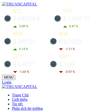
BTC
ETH
$ 64,939.3
$ 1,913.73
0.85 %
0.47 %
BNB
ADA
$ 592.52
$ 0.2023
0.14 %
-1.11 %
DOT
XRP
$ 0.8171
$ 1.03
-1.03 %
-0.97 %
MENU
Login
Trang Chủ
Giới thiệu
Tin tức
Phân tích thị trường