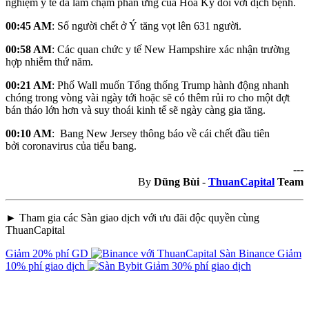
nghiệm y tế đã làm chậm phản ứng của Hoa Kỳ đối với dịch bệnh.
00:45 AM
: Số người chết ở Ý tăng vọt lên 631 người.
00:58 AM
: Các quan chức y tế New Hampshire xác nhận trường
hợp nhiễm thứ năm.
00:21 AM
: Phố Wall muốn Tổng thống Trump hành động nhanh
chóng trong vòng vài ngày tới hoặc sẽ có thêm rủi ro cho một đợt
bán tháo lớn hơn và suy thoái kinh tế sẽ ngày càng gia tăng.
00:10 AM
: Bang New Jersey thông báo về cái chết đầu tiên
bởi coronavirus của tiểu bang.
---
By
Dũng Bùi
-
ThuanCapital
Team
► Tham gia các Sàn giao dịch với ưu đãi độc quyền cùng
ThuanCapital
Giảm 20% phí GD
Sàn Binance
Giảm
10% phí giao dịch
Giảm 30% phí giao dịch