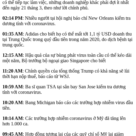
có thể tiếp tục làm việc, những doanh nghiệp khác phải đợi ít nhất
đến ngày 21 tháng 3, theo như lời chính phủ.
02:14 PM
: Nhiều người tại hội nghị báo chí New Orleans kiểm tra
dương tính với coronavirus.
01:35 AM
: Adidas cho biết họ có thể mất tới 1,1 tỷ USD doanh thu
tại Trung Quốc trong quý đầu tiên trong năm 2020, do dịch bệnh tại
trung quốc.
12:15 AM
: Hậu quả của sự bùng phát virus toàn cầu có thể kéo dài
một năm, Bộ trưởng bộ ngoại giao Singapore cho biết
11:20 AM
: Chính quyền của tổng thống Trump có khả năng sẽ lùi
thời hạn nộp thuế, báo cáo từ WSJ.
10:59 AM
: Ba sĩ quan TSA tại sân bay San Jose kiểm tra dương
tính với coronavirus.
10:20 AM
: Bang Michigan báo cáo các trường hợp nhiễm virus đầu
tiên.
10:14 AM
: Các trường hợp nhiễm coronavirus ở Mỹ đã tăng lên
hơn 1.000 ca.
09:45 AM
: Hợp đồng tương lai của các quỹ chỉ số Mỹ lại giảm