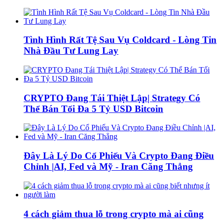
Tình Hình Rất Tệ Sau Vụ Coldcard - Lòng Tin
Nhà Đầu Tư Lung Lay
CRYPTO Đang Tái Thiệt Lập| Strategy Có
Thể Bán Tối Đa 5 Tỷ USD Bitcoin
Đây Là Lý Do Cổ Phiếu Và Crypto Đang Điều
Chỉnh |AI, Fed và Mỹ - Iran Căng Thẳng
4 cách giảm thua lỗ trong crypto mà ai cũng