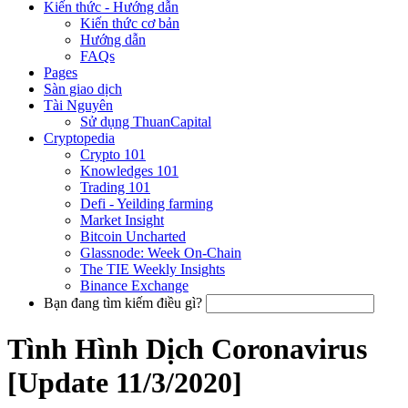
Kiến thức - Hướng dẫn
Kiến thức cơ bản
Hướng dẫn
FAQs
Pages
Sàn giao dịch
Tài Nguyên
Sử dụng ThuanCapital
Cryptopedia
Crypto 101
Knowledges 101
Trading 101
Defi - Yeilding farming
Market Insight
Bitcoin Uncharted
Glassnode: Week On-Chain
The TIE Weekly Insights
Binance Exchange
Bạn đang tìm kiếm điều gì?
Tình Hình Dịch Coronavirus
[Update 11/3/2020]