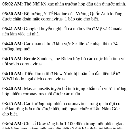
06:02 AM
: Thổ Nhĩ Kỳ xác nhận trường hợp đầu tiên ở nước mình.
05:50 AM
: Bộ trưởng Y Tế Nadine của Vương Quốc Anh lo lắng
được chẩn đoán mắc coronavirus, 1 báo cáo cho biết.
05:41 AM
: Google khuyến nghị tất cả nhân viên ở Mỹ và Canada
nên làm việc tại nhà.
04:40 AM
: Các quan chức ở khu vực Seattle xác nhận thêm 74
trường hợp mới.
04:15 AM
: Bernie Sanders, Joe Biden hủy bỏ các cuộc biểu tình vì
nỗi sợ do coronavirus.
04:10 AM
: Triển lãm ô tô ở New York bị hoãn lần đầu tiên kể từ
WWII do lo ngại dịch coronavirus.
03:40 AM
: Massachusetts tuyên bố tình trạng khẩn cấp vì 51 trường
hợp nhiễm coronavirus mới được xác nhận.
03:25 AM
: Các trường hợp nhiễm coronavirus trong quân đội có
thể lan rộng hơn mức được biết, một quan chức ở Lầu Năm Góc
cho biết.
03:04 AM
: Chỉ số Dow tăng hơn 1.100 điểm trong một phiên giao
dịch hôm qua, giảm một nửa tổn thất từ ​​đợt bán tháo từ hôm trước