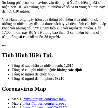
Sự bùng phát của coronavirus vẫn tiếp tục ở Ý, đến hiện tại đã xác
nhận hơn 10.140 trường hợp. bị nhiễm và số ca tử vong ở nước này
đã hơn 630 người.
Việt Nam trong ngày hôm qua thông báo thêm 3 ca nhiễm mới,
những ca nhiễm này đều đã được cách ly và tiến hành các biện pháp
khác với những đối tượng nghi tiếp xúc với người đã nhiễm. Đến
17:00 h hôm này Bộ Y Tế thông báo thêm 3 ca nhiễm bệnh mới
nâng
tổng số ca nhiễm lên 38 người.
---
Tình Hình Hiện Tại:
Tổng số xác nhận ca nhiễm bệnh:
12615
Tổng số ca nghi nhiễm bệnh:
không xác định
Tổng số người đã chết:
4630
Tổng số người đã hồi phục:
68210
Coronavirus Map
Map 1:
https://tinyurl.com/uwns6z5
Map 2:
https://tinyurl.com/u4thaqq
;
Map 3:
https://nbcnews.to/2TwJF7D