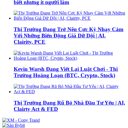
biết nhưng ít người làm
Thị Trường Đang Trở Nên Cực Kỳ Nhạy Cảm
Với Những Biến Động Giá Dữ Dội | AI,
Clairity, PCE
Kevin Warsh Đang Viết Lại Luật Chơi - Thị
Trường Hoảng Loạn (BTC, Crypto, Stock)
Thị Trường Đang Rũ Bỏ Nhà Đầu Tư Yếu | AI,
Clairty Act & FED