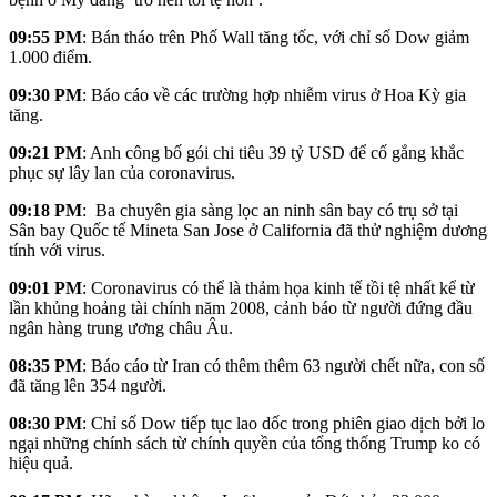
09:55 PM
: Bán tháo trên Phố Wall tăng tốc, với chỉ số Dow giảm
1.000 điểm.
09:30 PM
: Báo cáo về các trường hợp nhiễm virus ở Hoa Kỳ gia
tăng.
09:21 PM
: Anh công bố gói chi tiêu 39 tỷ USD để cố gắng khắc
phục sự lây lan của coronavirus.
09:18 PM
: Ba chuyên gia sàng lọc an ninh sân bay có trụ sở tại
Sân bay Quốc tế Mineta San Jose ở California đã thử nghiệm dương
tính với virus.
09:01 PM
: Coronavirus có thể là thảm họa kinh tế tồi tệ nhất kể từ
lần khủng hoảng tài chính năm 2008, cảnh báo từ người đứng đầu
ngân hàng trung ương châu Âu.
08:35 PM
: Báo cáo từ Iran có thêm thêm 63 người chết nữa, con số
đã tăng lên 354 người.
08:30 PM
: Chỉ số Dow tiếp tục lao dốc trong phiên giao dịch bởi lo
ngại những chính sách từ chính quyền của tổng thống Trump ko có
hiệu quả.