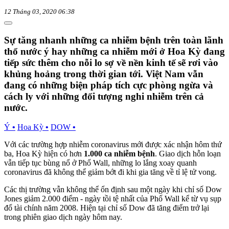
12 Tháng 03, 2020 06:38
Sự tăng nhanh những ca nhiễm bệnh trên toàn lãnh
thổ nước ý hay những ca nhiễm mới ở Hoa Kỳ đang
tiếp sức thêm cho nỗi lo sợ về nền kinh tế sẽ rơi vào
khủng hoảng trong thời gian tới. Việt Nam vẫn
đang có những biện pháp tích cực phòng ngừa và
cách ly với những đối tượng nghi nhiễm trên cả
nước.
Ý
•
Hoa Kỳ
•
DOW
•
Với các trường hợp nhiễm coronavirus mới được xác nhận hôm thứ
ba, Hoa Kỳ hiện có hơn
1.000 ca nhiễm bệnh
. Giao dịch hỗn loạn
vẫn tiếp tục bùng nổ ở Phố Wall, những lo lắng xoay quanh
coronavirus đã không thể giảm bớt đi khi gia tăng về tỉ lệ tử vong.
Các thị trường vẫn không thể ổn định sau một ngày khi chỉ số Dow
Jones giảm 2.000 điểm - ngày tồi tệ nhất của Phố Wall kể từ vụ sụp
đổ tài chính năm 2008. Hiện tại chỉ số Dow đã tăng điểm trở lại
trong phiên giao dịch ngày hôm nay.