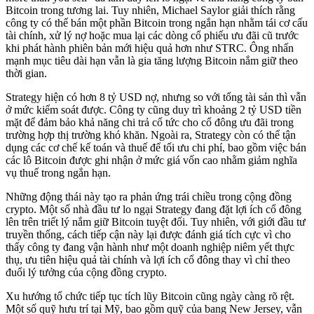
Bitcoin trong tương lai. Tuy nhiên, Michael Saylor giải thích rằng
công ty có thể bán một phần Bitcoin trong ngắn hạn nhằm tái cơ cấu
tài chính, xử lý nợ hoặc mua lại các dòng cổ phiếu ưu đãi cũ trước
khi phát hành phiên bản mới hiệu quả hơn như STRC. Ông nhấn
mạnh mục tiêu dài hạn vẫn là gia tăng lượng Bitcoin nắm giữ theo
thời gian.
Strategy hiện có hơn 8 tỷ USD nợ, nhưng so với tổng tài sản thì vẫn
ở mức kiểm soát được. Công ty cũng duy trì khoảng 2 tỷ USD tiền
mặt để đảm bảo khả năng chi trả cổ tức cho cổ đông ưu đãi trong
trường hợp thị trường khó khăn. Ngoài ra, Strategy còn có thể tận
dụng các cơ chế kế toán và thuế để tối ưu chi phí, bao gồm việc bán
các lô Bitcoin được ghi nhận ở mức giá vốn cao nhằm giảm nghĩa
vụ thuế trong ngắn hạn.
Những động thái này tạo ra phản ứng trái chiều trong cộng đồng
crypto. Một số nhà đầu tư lo ngại Strategy đang đặt lợi ích cổ đông
lên trên triết lý nắm giữ Bitcoin tuyệt đối. Tuy nhiên, với giới đầu tư
truyền thống, cách tiếp cận này lại được đánh giá tích cực vì cho
thấy công ty đang vận hành như một doanh nghiệp niêm yết thực
thụ, ưu tiên hiệu quả tài chính và lợi ích cổ đông thay vì chỉ theo
đuổi lý tưởng của cộng đồng crypto.
Xu hướng tổ chức tiếp tục tích lũy Bitcoin cũng ngày càng rõ rệt.
Một số quỹ hưu trí tại Mỹ, bao gồm quỹ của bang New Jersey, vẫn