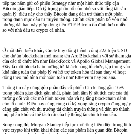
tiếp tục nắm giữ cổ phiếu Strategy như một hình thức tiếp cận
Bitcoin gián tiếp. Dù tỷ trọng phân bổ còn nhỏ so với tổng tài sản
quản lý, điều này cho thấy Bitcoin đang dần trở thành một phần
trong danh mục đầu tư truyền thống. Chính cách phân bổ vốn nhỏ
nhưng dài hạn này giúp dòng tiền ETF Bitcoin ổn định hơn nhiều
so với nhà đầu tư crypto cá nhân.
Ở một diễn biến khác, Circle huy động thành công 222 triệu USD
cho dự án blockchain mới mang tên Arc Blockchain với sự tham gia
của các tổ chức lớn như BlackRock và Apollo Global Management.
Đây là một blockchain hướng tới khách hàng tổ chức, tập trung vào
khả năng tuân thủ pháp lý và hỗ trợ token hóa tài sản thay vì hoạt
động theo mô hình mở hoàn toàn như Ethereum hay Solana.
Thông tin này cũng góp phần đẩy cổ phiếu Circle tăng gần 16%
trong phiên giao dịch gần nhất, phản ánh tâm lý rất tích cực của thị
trường đối với các mô hình token hóa và hạ tầng blockchain dành
cho tổ chức. Điều này càng củng cố kỳ vọng rằng crypto đang ngày
càng gắn chặt với thị trường tài chính truyền thống và dần trở thành
một phần khó có thể tách rời của hệ thống tài chính toàn cầu.
Song song đó, Morgan Stanley tiếp tục mở rộng hiện diện trong lĩnh
vực crypto khi triển khai thêm các sản phẩm liên quan đến Bitcoin