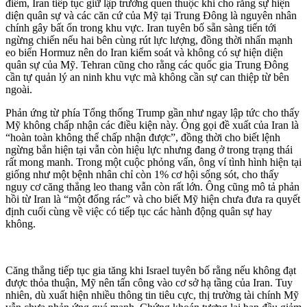
điểm, Iran tiếp tục giữ lập trường quen thuộc khi cho rằng sự hiện
diện quân sự và các căn cứ của Mỹ tại Trung Đông là nguyên nhân
chính gây bất ổn trong khu vực. Iran tuyên bố sẵn sàng tiến tới
ngừng chiến nếu hai bên cùng rút lực lượng, đồng thời nhấn mạnh
eo biển Hormuz nên do Iran kiểm soát và không có sự hiện diện
quân sự của Mỹ. Tehran cũng cho rằng các quốc gia Trung Đông
cần tự quản lý an ninh khu vực mà không cần sự can thiệp từ bên
ngoài.
Phản ứng từ phía Tổng thống Trump gần như ngay lập tức cho thấy
Mỹ không chấp nhận các điều kiện này. Ông gọi đề xuất của Iran là
“hoàn toàn không thể chấp nhận được”, đồng thời cho biết lệnh
ngừng bắn hiện tại vẫn còn hiệu lực nhưng đang ở trong trạng thái
rất mong manh. Trong một cuộc phỏng vấn, ông ví tình hình hiện tại
giống như một bệnh nhân chỉ còn 1% cơ hội sống sót, cho thấy
nguy cơ căng thẳng leo thang vẫn còn rất lớn. Ông cũng mô tả phản
hồi từ Iran là “một đống rác” và cho biết Mỹ hiện chưa đưa ra quyết
định cuối cùng về việc có tiếp tục các hành động quân sự hay
không.
Căng thẳng tiếp tục gia tăng khi Israel tuyên bố rằng nếu không đạt
được thỏa thuận, Mỹ nên tấn công vào cơ sở hạ tầng của Iran. Tuy
nhiên, dù xuất hiện nhiều thông tin tiêu cực, thị trường tài chính Mỹ