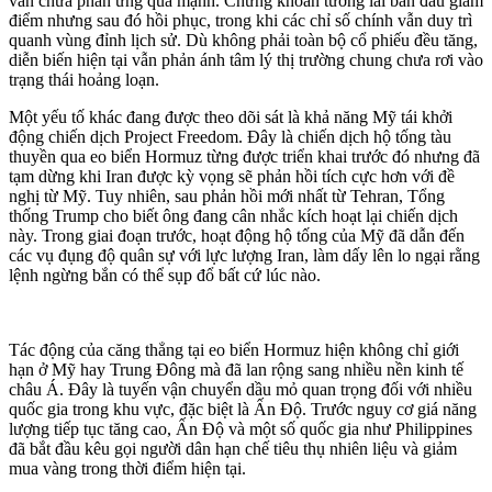
vẫn chưa phản ứng quá mạnh. Chứng khoán tương lai ban đầu giảm
điểm nhưng sau đó hồi phục, trong khi các chỉ số chính vẫn duy trì
quanh vùng đỉnh lịch sử. Dù không phải toàn bộ cổ phiếu đều tăng,
diễn biến hiện tại vẫn phản ánh tâm lý thị trường chung chưa rơi vào
trạng thái hoảng loạn.
Một yếu tố khác đang được theo dõi sát là khả năng Mỹ tái khởi
động chiến dịch Project Freedom. Đây là chiến dịch hộ tống tàu
thuyền qua eo biển Hormuz từng được triển khai trước đó nhưng đã
tạm dừng khi Iran được kỳ vọng sẽ phản hồi tích cực hơn với đề
nghị từ Mỹ. Tuy nhiên, sau phản hồi mới nhất từ Tehran, Tổng
thống Trump cho biết ông đang cân nhắc kích hoạt lại chiến dịch
này. Trong giai đoạn trước, hoạt động hộ tống của Mỹ đã dẫn đến
các vụ đụng độ quân sự với lực lượng Iran, làm dấy lên lo ngại rằng
lệnh ngừng bắn có thể sụp đổ bất cứ lúc nào.
Tác động của căng thẳng tại eo biển Hormuz hiện không chỉ giới
hạn ở Mỹ hay Trung Đông mà đã lan rộng sang nhiều nền kinh tế
châu Á. Đây là tuyến vận chuyển dầu mỏ quan trọng đối với nhiều
quốc gia trong khu vực, đặc biệt là Ấn Độ. Trước nguy cơ giá năng
lượng tiếp tục tăng cao, Ấn Độ và một số quốc gia như Philippines
đã bắt đầu kêu gọi người dân hạn chế tiêu thụ nhiên liệu và giảm
mua vàng trong thời điểm hiện tại.