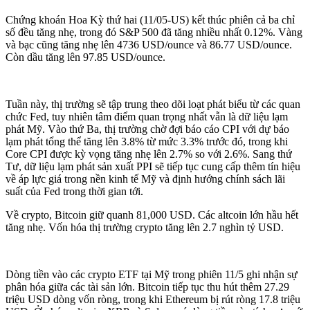
Chứng khoán Hoa Kỳ thứ hai (11/05-US) kết thúc phiên cả ba chỉ
số đều tăng nhẹ, trong đó S&P 500 đã tăng nhiều nhất 0.12%. Vàng
và bạc cũng tăng nhẹ lên 4736 USD/ounce và 86.77 USD/ounce.
Còn dầu tăng lên 97.85 USD/ounce.
Tuần này, thị trường sẽ tập trung theo dõi loạt phát biểu từ các quan
chức Fed, tuy nhiên tâm điểm quan trọng nhất vẫn là dữ liệu lạm
phát Mỹ. Vào thứ Ba, thị trường chờ đợi báo cáo CPI với dự báo
lạm phát tổng thể tăng lên 3.8% từ mức 3.3% trước đó, trong khi
Core CPI được kỳ vọng tăng nhẹ lên 2.7% so với 2.6%. Sang thứ
Tư, dữ liệu lạm phát sản xuất PPI sẽ tiếp tục cung cấp thêm tín hiệu
về áp lực giá trong nền kinh tế Mỹ và định hướng chính sách lãi
suất của Fed trong thời gian tới.
Về crypto, Bitcoin giữ quanh 81,000 USD. Các altcoin lớn hầu hết
tăng nhẹ. Vốn hóa thị trường crypto tăng lên 2.7 nghìn tỷ USD.
Dòng tiền vào các crypto ETF tại Mỹ trong phiên 11/5 ghi nhận sự
phân hóa giữa các tài sản lớn. Bitcoin tiếp tục thu hút thêm 27.29
triệu USD dòng vốn ròng, trong khi Ethereum bị rút ròng 17.8 triệu