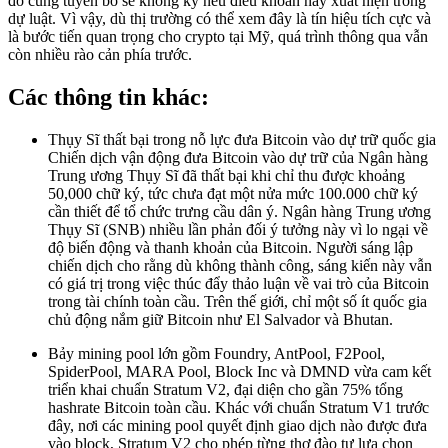
đó cũng tuyên bố sẽ không ký nếu điều khoản này xuất hiện trong
dự luật. Vì vậy, dù thị trường có thể xem đây là tín hiệu tích cực và
là bước tiến quan trọng cho crypto tại Mỹ, quá trình thông qua vẫn
còn nhiều rào cản phía trước.
Các thông tin khác:
Thụy Sĩ thất bại trong nỗ lực đưa Bitcoin vào dự trữ quốc gia
Chiến dịch vận động đưa Bitcoin vào dự trữ của Ngân hàng
Trung ương Thụy Sĩ đã thất bại khi chỉ thu được khoảng
50,000 chữ ký, tức chưa đạt một nửa mức 100.000 chữ ký
cần thiết để tổ chức trưng cầu dân ý. Ngân hàng Trung ương
Thụy Sĩ (SNB) nhiều lần phản đối ý tưởng này vì lo ngại về
độ biến động và thanh khoản của Bitcoin. Người sáng lập
chiến dịch cho rằng dù không thành công, sáng kiến này vẫn
có giá trị trong việc thúc đẩy thảo luận về vai trò của Bitcoin
trong tài chính toàn cầu. Trên thế giới, chỉ một số ít quốc gia
chủ động nắm giữ Bitcoin như El Salvador và Bhutan.
Bảy mining pool lớn gồm Foundry, AntPool, F2Pool,
SpiderPool, MARA Pool, Block Inc và DMND vừa cam kết
triển khai chuẩn Stratum V2, đại diện cho gần 75% tổng
hashrate Bitcoin toàn cầu. Khác với chuẩn Stratum V1 trước
đây, nơi các mining pool quyết định giao dịch nào được đưa
vào block, Stratum V2 cho phép từng thợ đào tự lựa chọn