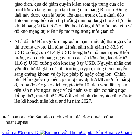
giao dịch, qua đó giảm quyền kiểm soát tập trung của các
pool lớn và tăng tính phi tập trung cho mạng Bitcoin. Động
thái này được xem là bước tiến quan trọng của ngành đào
Bitcoin trong bối cảnh thị trường mining đang chịu áp lực lớn
khi khoảng 20% thợ đào hiện hoạt động dưới mức hòa vốn và
độ khó mạng dự kiến tiếp tục tăng trong thời gian tới.
Nhà đầu tư Hàn Quốc đang giảm mạnh mức độ tham gia vào
thị trường crypto khi tổng tài sản nắm giữ giảm từ 83.3 tỷ
USD xuống còn 41.4 tỷ USD trong hơn một năm qua. Khối
lượng giao dịch hàng ngày trên các sàn lớn cũng lao dốc từ
11.6 tỷ USD xuống còn khoảng 3 tỷ USD. Nguyên nhân chủ
yếu đến từ đà giảm của thị trường crypto, dòng tiền chuyển
sang chứng khoán và áp lực pháp lý ngày càng lớn. Chính
phủ Hàn Quốc dự kiến áp dụng quy định AML mới từ tháng
8, trong đó các giao dịch crypto trên 10 triệu won liên quan
đến sàn nước ngoài hoặc ví cá nhân sẽ bị gắn cờ đáng ngờ.
Đồng thời, mức thuế 22% đối với lợi nhuận crypto cũng được
lên kế hoạch triển khai từ đầu năm 2027.
► Tham gia các Sàn giao dịch với ưu đãi độc quyền cùng
ThuanCapital
Giảm 20% phí GD
Sàn Binance
Giảm