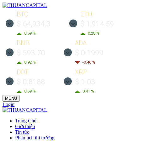
BTC
ETH
$ 64,934.3
$ 1,914.59
0.59 %
0.28 %
BNB
ADA
$ 593.70
$ 0.1999
0.92 %
-0.46 %
DOT
XRP
$ 0.8188
$ 1.03
0.69 %
0.41 %
MENU
Login
Trang Chủ
Giới thiệu
Tin tức
Phân tích thị trường