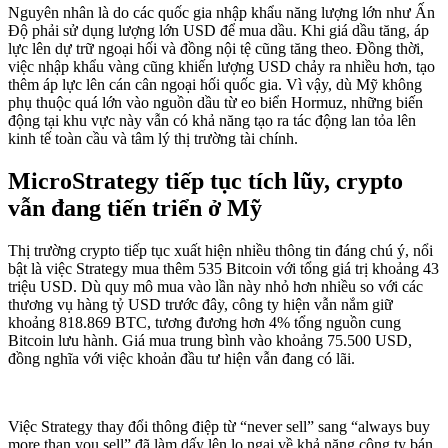
Nguyên nhân là do các quốc gia nhập khẩu năng lượng lớn như Ấn
Độ phải sử dụng lượng lớn USD để mua dầu. Khi giá dầu tăng, áp
lực lên dự trữ ngoại hối và đồng nội tệ cũng tăng theo. Đồng thời,
việc nhập khẩu vàng cũng khiến lượng USD chảy ra nhiều hơn, tạo
thêm áp lực lên cán cân ngoại hối quốc gia. Vì vậy, dù Mỹ không
phụ thuộc quá lớn vào nguồn dầu từ eo biển Hormuz, những biến
động tại khu vực này vẫn có khả năng tạo ra tác động lan tỏa lên
kinh tế toàn cầu và tâm lý thị trường tài chính.
MicroStrategy tiếp tục tích lũy, crypto
vẫn đang tiến triển ở Mỹ
Thị trường crypto tiếp tục xuất hiện nhiều thông tin đáng chú ý, nổi
bật là việc Strategy mua thêm 535 Bitcoin với tổng giá trị khoảng 43
triệu USD. Dù quy mô mua vào lần này nhỏ hơn nhiều so với các
thương vụ hàng tỷ USD trước đây, công ty hiện vẫn nắm giữ
khoảng 818.869 BTC, tương đương hơn 4% tổng nguồn cung
Bitcoin lưu hành. Giá mua trung bình vào khoảng 75.500 USD,
đồng nghĩa với việc khoản đầu tư hiện vẫn đang có lãi.
Việc Strategy thay đổi thông điệp từ “never sell” sang “always buy
more than you sell” đã làm dấy lên lo ngại về khả năng công ty bán