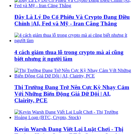
Đây Là Lý Do Cổ Phiếu Và Crypto Đang Điều
Chỉnh |AI, Fed và Mỹ - Iran Căng Thẳng
4 cách giảm thua lỗ trong crypto mà ai cũng
biết nhưng ít người làm
Thị Trường Đang Trở Nên Cực Kỳ Nhạy Cảm
Với Những Biến Động Giá Dữ Dội | AI,
Clairity, PCE
Kevin Warsh Đang Viết Lại Luật Chơi - Thị