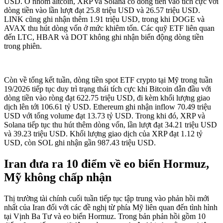
USD. Ở nhóm altcoin, XRP và Solana có dòng tiền vào tích cực với
dòng tiền vào lần lượt đạt 25.8 triệu USD và 26.57 triệu USD.
LINK cũng ghi nhận thêm 1.91 triệu USD, trong khi DOGE và
AVAX thu hút dòng vốn ở mức khiêm tốn. Các quỹ ETF liên quan
đến LTC, HBAR và DOT không ghi nhận biến động dòng tiền
trong phiên.
Còn về tổng kết tuần, dòng tiền spot ETF crypto tại Mỹ trong tuần
19/2026 tiếp tục duy trì trạng thái tích cực khi Bitcoin dẫn đầu với
dòng tiền vào ròng đạt 622.75 triệu USD, đi kèm khối lượng giao
dịch lên tới 106.61 tỷ USD. Ethereum ghi nhận inflow 70.49 triệu
USD với tổng volume đạt 13.73 tỷ USD. Trong khi đó, XRP và
Solana tiếp tục thu hút thêm dòng vốn, lần lượt đạt 34.21 triệu USD
và 39.23 triệu USD. Khối lượng giao dịch của XRP đạt 1.12 tỷ
USD, còn SOL ghi nhận gần 987.43 triệu USD.
Iran đưa ra 10 điểm về eo biển Hormuz,
Mỹ không chấp nhận
Thị trường tài chính cuối tuần tiếp tục tập trung vào phản hồi mới
nhất của Iran đối với các đề nghị từ phía Mỹ liên quan đến tình hình
tại Vịnh Ba Tư và eo biển Hormuz. Trong bản phản hồi gồm 10