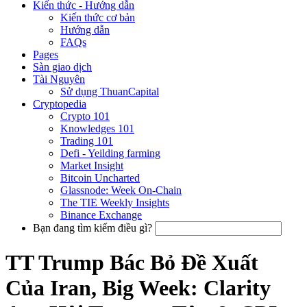
Kiến thức - Hướng dẫn
Kiến thức cơ bản
Hướng dẫn
FAQs
Pages
Sàn giao dịch
Tài Nguyên
Sử dụng ThuanCapital
Cryptopedia
Crypto 101
Knowledges 101
Trading 101
Defi - Yeilding farming
Market Insight
Bitcoin Uncharted
Glassnode: Week On-Chain
The TIE Weekly Insights
Binance Exchange
Bạn đang tìm kiếm điều gì?
TT Trump Bác Bỏ Đề Xuất
Của Iran, Big Week: Clarity