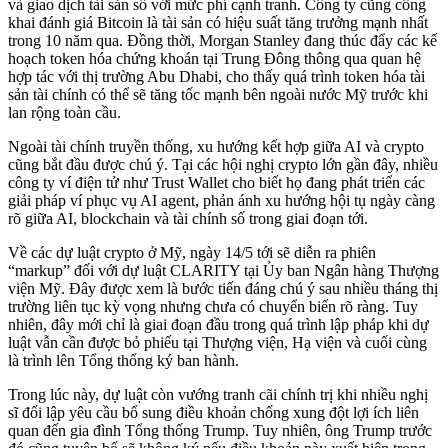
và giao dịch tài sản số với mức phí cạnh tranh. Công ty cũng công
khai đánh giá Bitcoin là tài sản có hiệu suất tăng trưởng mạnh nhất
trong 10 năm qua. Đồng thời, Morgan Stanley đang thúc đẩy các kế
hoạch token hóa chứng khoán tại Trung Đông thông qua quan hệ
hợp tác với thị trường Abu Dhabi, cho thấy quá trình token hóa tài
sản tài chính có thể sẽ tăng tốc mạnh bên ngoài nước Mỹ trước khi
lan rộng toàn cầu.
Ngoài tài chính truyền thống, xu hướng kết hợp giữa AI và crypto
cũng bắt đầu được chú ý. Tại các hội nghị crypto lớn gần đây, nhiều
công ty ví điện tử như Trust Wallet cho biết họ đang phát triển các
giải pháp ví phục vụ AI agent, phản ánh xu hướng hội tụ ngày càng
rõ giữa AI, blockchain và tài chính số trong giai đoạn tới.
Về các dự luật crypto ở Mỹ, ngày 14/5 tới sẽ diễn ra phiên
“markup” đối với dự luật CLARITY tại Ủy ban Ngân hàng Thượng
viện Mỹ. Đây được xem là bước tiến đáng chú ý sau nhiều tháng thị
trường liên tục kỳ vọng nhưng chưa có chuyển biến rõ ràng. Tuy
nhiên, đây mới chỉ là giai đoạn đầu trong quá trình lập pháp khi dự
luật vẫn cần được bỏ phiếu tại Thượng viện, Hạ viện và cuối cùng
là trình lên Tổng thống ký ban hành.
Trong lúc này, dự luật còn vướng tranh cãi chính trị khi nhiều nghị
sĩ đối lập yêu cầu bổ sung điều khoản chống xung đột lợi ích liên
quan đến gia đình Tổng thống Trump. Tuy nhiên, ông Trump trước