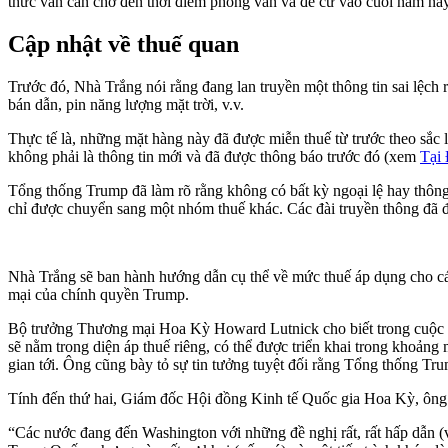
thức vẫn cần chờ đến thời điểm phỏng vấn và đề cử vào cuối năm nay
Cập nhật về thuế quan
Trước đó, Nhà Trắng nói rằng đang lan truyền một thông tin sai lệch
bán dẫn, pin năng lượng mặt trời, v.v.
Thực tế là, những mặt hàng này đã được miễn thuế từ trước theo sắ
không phải là thông tin mới và đã được thông báo trước đó (xem
Tại
Tổng thống Trump đã làm rõ rằng không có bất kỳ ngoại lệ hay thôn
chỉ được chuyển sang một nhóm thuế khác. Các đài truyền thông đã đư
Nhà Trắng sẽ ban hành hướng dẫn cụ thể về mức thuế áp dụng cho các
mại của chính quyền Trump.
Bộ trưởng Thương mại Hoa Kỳ Howard Lutnick cho biết trong cuộc ph
sẽ nằm trong diện áp thuế riêng, có thể được triển khai trong khoảng m
gian tới. Ông cũng bày tỏ sự tin tưởng tuyệt đối rằng Tổng thống T
Tính đến thứ hai, Giám đốc Hội đồng Kinh tế Quốc gia Hoa Kỳ, ông 
“Các nước đang đến Washington với những đề nghị rất, rất hấp dẫn 