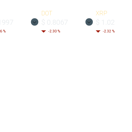
DOT
XRP
1997
$ 0.8067
$ 1.02
36 %
-2.30 %
-2.32 %