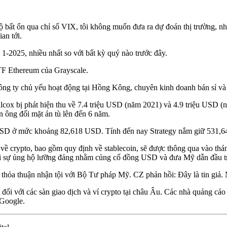
ất ổn qua chỉ số VIX, tôi không muốn đưa ra dự đoán thị trường, như
an tới.
1-2025, nhiều nhất so với bất kỳ quý nào trước đây.
ETF Ethereum của Grayscale.
g ty chủ yếu hoạt động tại Hồng Kông, chuyên kinh doanh bán sỉ và bá
lcox bị phát hiện thu về 7.4 triệu USD (năm 2021) và 4.9 triệu USD (
ến ông đối mặt án tù lên đến 6 năm.
USD ở mức khoảng 82,618 USD. Tính đến nay Strategy nắm giữ 531,64
 về crypto, bao gồm quy định về stablecoin, sẽ được thông qua vào thá
i sự ủng hộ lưỡng đảng nhằm củng cố đồng USD và đưa Mỹ dẫn đầu tron
 thỏa thuận nhận tội với Bộ Tư pháp Mỹ. CZ phản hồi: Đây là tin giả.
o đối với các sàn giao dịch và ví crypto tại châu Âu. Các nhà quảng 
 Google.