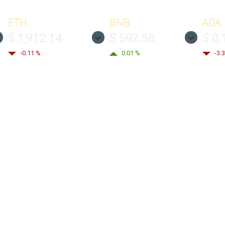
ETH
BNB
ADA
$ 1,912.14
$ 592.58
$ 0.
-0.11 %
0.01 %
-3.