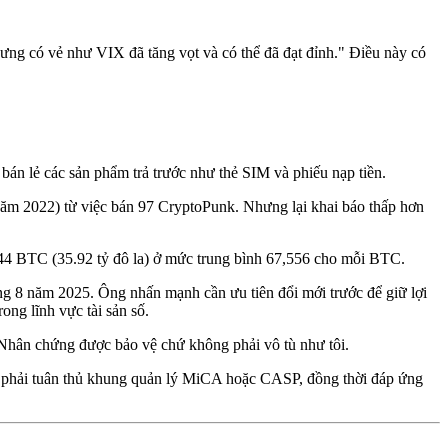
ng có vẻ như VIX đã tăng vọt và có thể đã đạt đỉnh." Điều này có
n lẻ các sản phẩm trả trước như thẻ SIM và phiếu nạp tiền.
năm 2022) từ việc bán 97 CryptoPunk. Nhưng lại khai báo thấp hơn
4 BTC (35.92 tỷ đô la) ở mức trung bình 67,556 cho mỗi BTC.
ng 8 năm 2025. Ông nhấn mạnh cần ưu tiên đổi mới trước để giữ lợi
g lĩnh vực tài sản số.
 Nhân chứng được bảo vệ chứ không phải vô tù như tôi.
cáo phải tuân thủ khung quản lý MiCA hoặc CASP, đồng thời đáp ứng