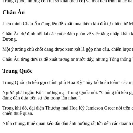
Trung Quốc, nhưng còn rất sơ khai (nếu có) và một tiến trình khác dàn
Châu Âu
Liên minh Châu Âu đang lên đề xuất mua thêm khí đốt tự nhiên từ 
Châu Âu dự định nối lại các cuộc đàm phán về việc tăng nhập khẩu k
Dương.
Một ý tưởng chủ chốt đang được xem xét là gộp nhu cầu, chiến lược 
Châu Âu từng đưa ra đề xuất tương tự trước đây, nhưng Tổng thống 
Trung Quốc
Trung Quốc đã kêu gọi chính phủ Hoa Kỳ “hủy bỏ hoàn toàn” các mứ
Người phát ngôn Bộ Thương mại Trung Quốc nói: “Chúng tôi kêu gọi M
đúng đắn dựa trên sự tôn trọng lẫn nhau”.
Trong khi đó, đại diện Thương mại Hoa Kỳ Jamieson Greer nói trên
chiến thuế quan.
Nhìn chung, thuế quan kéo dài dần ảnh hưởng rất lớn đến các doanh nghi