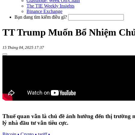
Glassnode: Week On-Chain
The TIE Weekly Insights
Binance Exchange
Bạn đang tìm kiếm điều gì?
TT Trump Muốn Bổ Nhiệm Chủ 
15 Tháng 04, 2025 17:37
Thuế quan vẫn là chủ đề ảnh hưởng đến thị trường 
lý nhà đầu tư vẫn tiêu cực.
Bitcoin
•
Crypto
•
tariff
•