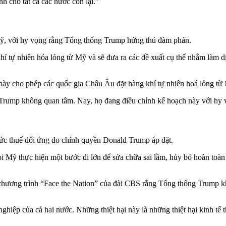
h cho tất cả các nước còn lại.”
Mỹ, với hy vọng rằng Tổng thống Trump hứng thú đàm phán.
hí tự nhiên hóa lỏng từ Mỹ và sẽ đưa ra các đề xuất cụ thể nhằm làm
này cho phép các quốc gia Châu Âu đặt hàng khí tự nhiên hoá lỏng từ
Trump không quan tâm. Nay, họ đang điều chỉnh kế hoạch này với hy v
c thuế đối ứng do chính quyền Donald Trump áp đặt.
ỹ thực hiện một bước đi lớn để sửa chữa sai lầm, hủy bỏ hoàn toàn v
 chương trình “Face the Nation” của đài CBS rằng Tổng thống Trump 
ệp của cả hai nước. Những thiệt hại này là những thiệt hại kinh tế thực