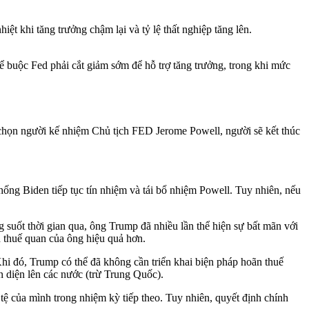
ệt khi tăng trưởng chậm lại và tỷ lệ thất nghiệp tăng lên.
hể buộc Fed phải cắt giảm sớm để hỗ trợ tăng trưởng, trong khi mức
chọn người kế nhiệm Chủ tịch FED Jerome Powell, người sẽ kết thúc
ống Biden tiếp tục tín nhiệm và tái bổ nhiệm Powell. Tuy nhiên, nếu
suốt thời gian qua, ông Trump đã nhiều lần thể hiện sự bất mãn với
ch thuế quan của ông hiệu quả hơn.
Khi đó, Trump có thể đã không cần triển khai biện pháp hoãn thuế
 diện lên các nước (trừ Trung Quốc).
ệ của mình trong nhiệm kỳ tiếp theo. Tuy nhiên, quyết định chính