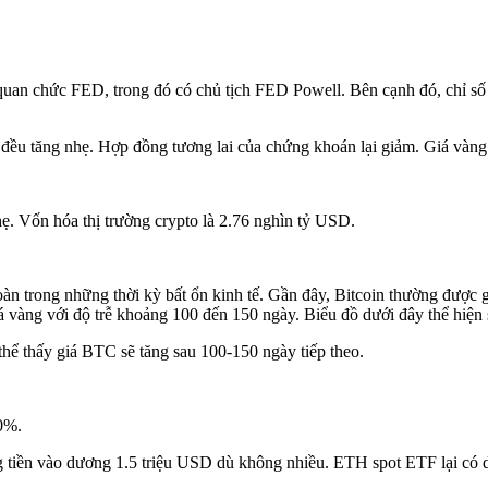
c quan chức FED, trong đó có chủ tịch FED Powell. Bên cạnh đó, chỉ số
ố đều tăng nhẹ. Hợp đồng tương lai của chứng khoán lại giảm. Giá v
ẹ. Vốn hóa thị trường crypto là 2.76 nghìn tỷ USD.
n toàn trong những thời kỳ bất ổn kinh tế. Gần đây, Bitcoin thường được 
 giá vàng với độ trễ khoảng 100 đến 150 ngày. Biểu đồ dưới đây thể hiệ
thể thấy giá BTC sẽ tăng sau 100-150 ngày tiếp theo.
80%.
tiền vào dương 1.5 triệu USD dù không nhiều. ETH spot ETF lại có dò