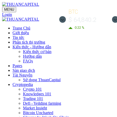
MENU
BTC
Login
$ 64,840.2
0.22 %
Trang Chủ
Giới thiệu
Tin tức
Phân tích thị trường
Kiến thức - Hướng dẫn
Kiến thức cơ bản
Hướng dẫn
FAQs
Pages
Sàn giao dịch
Tài Nguyên
Sử dụng ThuanCapital
Cryptopedia
Crypto 101
Knowledges 101
Trading 101
Defi - Yeilding farming
Market Insight
Bitcoin Uncharted