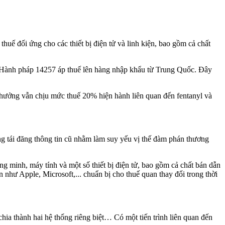
uế đối ứng cho các thiết bị điện tử và linh kiện, bao gồm cả chất
nh Hành pháp 14257 áp thuế lên hàng nhập khẩu từ Trung Quốc. Đây
 hưởng vẫn chịu mức thuế 20% hiện hành liên quan đến fentanyl và
g tái đăng thông tin cũ nhằm làm suy yếu vị thế đàm phán thương
minh, máy tính và một số thiết bị điện tử, bao gồm cả chất bán dẫn
ớn như Apple, Microsoft,... chuẩn bị cho thuế quan thay đổi trong thời
a thành hai hệ thống riêng biệt… Có một tiến trình liên quan đến