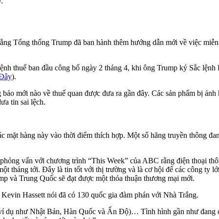
.
 rằng Tổng thống Trump đã ban hành thêm hướng dẫn mới về việc miễn th
c lệnh thuế ban đầu công bố ngày 2 tháng 4, khi ông Trump ký Sắc lệ
 Đây
).
g báo mới nào về thuế quan được đưa ra gần đây. Các sản phẩm bị ảnh
a tin sai lệch.
 mặt hàng này vào thời điểm thích hợp. Một số hãng truyền thông đan
ỏng vấn với chương trình “This Week” của ABC rằng điện thoại thông 
ột tháng tới. Đây là tin tốt với thị trường và là cơ hội để các công ty l
rump và Trung Quốc sẽ đạt được một thỏa thuận thương mại mới.
Kevin Hassett nói đã có 130 quốc gia đàm phán với Nhà Trắng.
(ví dụ như Nhật Bản, Hàn Quốc và Ấn Độ)… Tình hình gần như đang chi