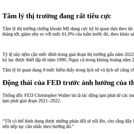
Tâm lý thị trường đang rất tiêu cực
Tâm lý thị trường chứng khoán Mỹ đang cực kỳ bi quan dựa theo tài k
tháng tới, giảm nhẹ so với mức 61,9% của tuần trước đó, theo khảo s
Tỷ lệ này tiệm cận mức đỉnh trong giai đoạn thị trường gấu năm 2022
kỷ lục được thiết lập từ năm 1990. Ngay cả trong khủng hoảng năm 
Tâm lý bi quan đang ở mức hiếm thấy trong lịch sử và lịch sử cũng c
Động thái của FED trước ảnh hưởng của t
Thống đốc FED Christopher Waller tin là tác động lạm phát từ các mứ
lạm phát giai đoạn 2021–2022.
“Tôi có thể hình dung được những phản đối sẽ nổi lên, cho rằng đây 
nên tiếp tục cân nhắc theo hướng đó.”