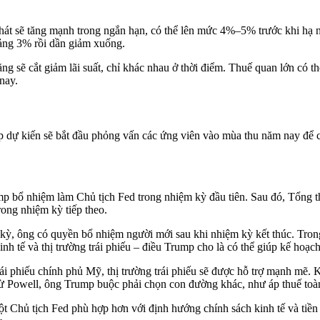
át sẽ tăng mạnh trong ngắn hạn, có thể lên mức 4%–5% trước khi hạ nhi
oảng 3% rồi dần giảm xuống.
ng sẽ cắt giảm lãi suất, chỉ khác nhau ở thời điểm. Thuế quan lớn có t
nay.
p dự kiến sẽ bắt đầu phỏng vấn các ứng viên vào mùa thu năm nay để 
p bổ nhiệm làm Chủ tịch Fed trong nhiệm kỳ đầu tiên. Sau đó, Tổng th
rong nhiệm kỳ tiếp theo.
, ông có quyền bổ nhiệm người mới sau khi nhiệm kỳ kết thúc. Trong 
inh tế và thị trường trái phiếu – điều Trump cho là có thể giúp kế hoạ
ái phiếu chính phủ Mỹ, thị trường trái phiếu sẽ được hỗ trợ mạnh mẽ. 
ừ Powell, ông Trump buộc phải chọn con đường khác, như áp thuế toàn
Chủ tịch Fed phù hợp hơn với định hướng chính sách kinh tế và tiền t