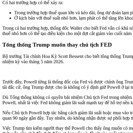
Có hai trường hợp có thể xảy ra:
Trong trường hợp thuế quan lớn và kéo dài, ông dự đoán lạm ph
Ở kịch bản với thuế suất nhỏ hơn, lạm phát có thể tăng lên kh
Trong cả hai trường hợp, thống đốc Waller cho biết Fed vẫn có khả nă
thuế nhỏ hơn có thể tạo điều kiện cho một đợt cắt giảm vào cuối năm 
Tổng thống Trump muốn thay chủ tịch FED
Bộ trưởng Tài chính Hoa Kỳ Scott Bessent cho biết tổng thống Trum
nhiệm kỳ vào tháng 5 năm 2026.
Trước đây, Powell từng là thống đốc của Fed và được chính ông Trum
tái đắc cử, ông Trump được cho là không có ý định giữ Powell ở lại t
Dù Tổng thống không có quyền bãi nhiệm Chủ tịch Fed trong nhiệm kỳ
Powell, nhất là việc Fed không giảm lãi suất mạnh tay để hỗ trợ nền k
Nếu Chủ tịch Powell hợp tác bằng cách giảm lãi suất hoặc mua vào tr
quan 90 ngày gần đây. Tuy nhiên, do không nhận được sự phối hợp t
Việc Trump tìm kiếm người thay thế Powell cho thấy ông muốn có một 