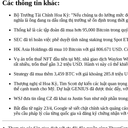
Các thông tin khác:
Bộ Trưởng Tài Chính Hoa Kỳ: "Nếu chúng ta đo lường mức độ b
nghĩa là ông đang ra dấu rằng thị trường sẽ ổn định trong thời gi
Thống kê là các tập đoàn đã mua hơn 95,000 Bitcoin trong quý 
SEC đã trì hoãn việc phê duyệt tính năng staking trong Spot 
HK Asia Holdings đã mua 10 Bitcoin với giá 806.671 USD. Côn
Vụ án trốn thuế NFT đầu tiên tại Mỹ, nhà giao dịch Waylon Wi
rất nhiều, trốn thuế gần 3.2 triệu USD. Hành vi này có thể khi
Strategy đã mua thêm 3,459 BTC với giá khoảng 285.8 triệu 
Thượng nghị sĩ Hoa Kỳ, Tim Scott dự kiến các luật quan trọng
thế cạnh tranh cho Mỹ. Dự luật GENIUS đã được thúc đẩy, vớ
WSJ đưa tin rằng CZ đã khai ra Justin Sun như một phần trong
Bắt đầu từ ngày 23/4, Google sẽ siết chặt chính sách quảng cá
yêu cầu pháp lý của từng quốc gia và đăng ký chứng nhận với