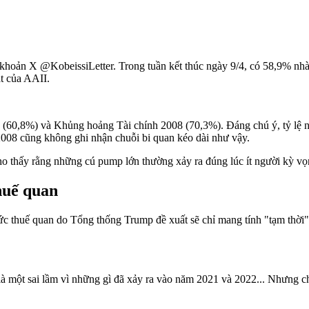
hoản X @KobeissiLetter. Trong tuần kết thúc ngày 9/4, có 58,9% nhà đ
át của AAII.
 (60,8%) và Khủng hoảng Tài chính 2008 (70,3%). Đáng chú ý, tỷ lệ nh
2008 cũng không ghi nhận chuỗi bi quan kéo dài như vậy.
ho thấy rằng những cú pump lớn thường xảy ra đúng lúc ít người kỳ vọ
huế quan
c thuế quan do Tổng thống Trump đề xuất sẽ chỉ mang tính "tạm thời", 
là một sai lầm vì những gì đã xảy ra vào năm 2021 và 2022... Nhưng c