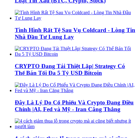
Loạt Tin Xấu (BTC, Crypto, Stock)
Tình Hình Rất Tệ Sau Vụ Coldcard - Lòng Tin
Nhà Đầu Tư Lung Lay
CRYPTO Đang Tái Thiệt Lập| Strategy Có
Thể Bán Tối Đa 5 Tỷ USD Bitcoin
Đây Là Lý Do Cổ Phiếu Và Crypto Đang Điều
Chỉnh |AI, Fed và Mỹ - Iran Căng Thẳng