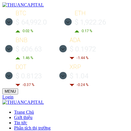
BTC
ETH
$ 64,992.0
$ 1,922.26
0.02 %
0.17 %
BNB
ADA
$ 606.63
$ 0.1972
1.46 %
-1.44 %
DOT
XRP
$ 0.8123
$ 1.04
-0.37 %
-0.24 %
MENU
Login
Trang Chủ
Giới thiệu
Tin tức
Phân tích thị trường