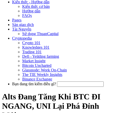
Kiến thức - Hướng dẫn
Kiến thức cơ bản
Hướng dẫn
FAQs
Pages
Sàn giao dịch
Tài Nguyên
Sử dụng ThuanCapital
Cryptopedia
Crypto 101
Knowledges 101
Trading 101
Defi - Yeilding farming
Market Insight
Bitcoin Uncharted
Glassnode: Week On-Chain
The TIE Weekly Insights
Binance Exchange
Bạn đang tìm kiếm điều gì?
Alts Đang Tăng Khi BTC ĐI
NGANG, UNI Lại Phá Đỉnh