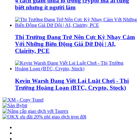
4 cách giảm thua lỗ trong crypto mà ai cũng
biết nhưng ít người làm
Thị Trường Đang Trở Nên Cực Kỳ Nhạy Cảm
Với Những Biến Động Giá Dữ Dội | AI,
Clairity, PCE
Kevin Warsh Đang Viết Lại Luật Chơi - Thị
Trường Hoảng Loạn (BTC, Crypto, Stock)