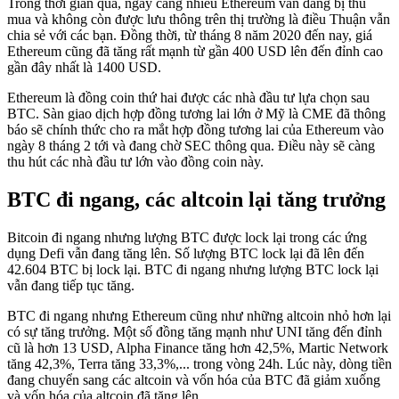
Trong thời gian qua, ngày càng nhiều Ethereum vẫn đang bị thu
mua và không còn được lưu thông trên thị trường là điều Thuận vẫn
chia sẻ với các bạn. Đồng thời, từ tháng 8 năm 2020 đến nay, giá
Ethereum cũng đã tăng rất mạnh từ gần 400 USD lên đến đỉnh cao
gần đây nhất là 1400 USD.
Ethereum là đồng coin thứ hai được các nhà đầu tư lựa chọn sau
BTC. Sàn giao dịch hợp đồng tương lai lớn ở Mỹ là CME đã thông
báo sẽ chính thức cho ra mắt hợp đồng tương lai của Ethereum vào
ngày 8 tháng 2 tới và đang chờ SEC thông qua. Điều này sẽ càng
thu hút các nhà đầu tư lớn vào đồng coin này.
BTC đi ngang, các altcoin lại tăng trưởng
Bitcoin đi ngang nhưng lượng BTC được lock lại trong các ứng
dụng Defi vẫn đang tăng lên. Số lượng BTC lock lại đã lên đến
42.604 BTC bị lock lại. BTC đi ngang nhưng lượng BTC lock lại
vẫn đang tiếp tục tăng.
BTC đi ngang nhưng Ethereum cũng như những altcoin nhỏ hơn lại
có sự tăng trưởng. Một số đồng tăng mạnh như UNI tăng đến đỉnh
cũ là hơn 13 USD, Alpha Finance tăng hơn 42,5%, Martic Network
tăng 42,3%, Terra tăng 33,3%,... trong vòng 24h. Lúc này, dòng tiền
đang chuyển sang các altcoin và vốn hóa của BTC đã giảm xuống
và vốn hóa của altcoin đã tăng lên.