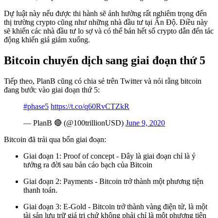
Dự luật này nếu được thi hành sẽ ảnh hưởng rất nghiêm trọng đến
thị trường crypto cũng như những nhà đầu tư tại Ấn Độ. Điều này
sẽ khiến các nhà đầu tư lo sợ và có thể bán hết số crypto dẫn đến tác
động khiến giá giảm xuống.
Bitcoin chuyển dịch sang giai đoạn thứ 5
Tiếp theo, PlanB cũng có chia sẻ trên Twitter và nói rằng bitcoin
đang bước vào giai đoạn thứ 5:
#phase5
https://t.co/q60RvCTZkR
— PlanB 🔴 (@100trillionUSD)
June 9, 2020
Bitcoin đã trải qua bốn giai đoạn:
Giai đoạn 1: Proof of concept - Đây là giai đoạn chỉ là ý
tưởng ra đời sau bản cáo bạch của Bitcoin
Giai đoạn 2: Payments - Bitcoin trở thành một phương tiện
thanh toán.
Giai đoạn 3: E-Gold - Bitcoin trở thành vàng điện tử, là một
tài sản lưu trữ giá trị chứ không phải chỉ là một phương tiện