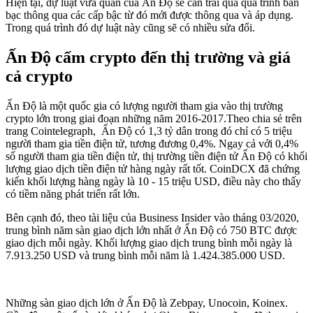
Hiện tại, dự luật vừa quan của Ấn Độ sẽ cần trải qua quá trình bàn
bạc thông qua các cấp bậc từ đó mới được thông qua và áp dụng.
Trong quá trình đó dự luật này cũng sẽ có nhiều sửa đổi.
Ấn Độ cấm crypto đến thị trường và giá
cả crypto
Ấn Độ là một quốc gia có lượng người tham gia vào thị trường
crypto lớn trong giai đoạn những năm 2016-2017.Theo chia sẻ trên
trang Cointelegraph, Ấn Độ có 1,3 tỷ dân trong đó chỉ có 5 triệu
người tham gia tiền điện tử, tương đương 0,4%. Ngay cả với 0,4%
số người tham gia tiền điện tử, thị trường tiền điện tử Ấn Độ có khối
lượng giao dịch tiền điện tử hàng ngày rất tốt. CoinDCX đã chứng
kiến khối lượng hàng ngày là 10 - 15 triệu USD, điều này cho thấy
có tiềm năng phát triển rất lớn.
Bên cạnh đó, theo tài liệu của Business Insider vào tháng 03/2020,
trung bình năm sàn giao dịch lớn nhất ở Ấn Độ có 750 BTC được
giao dịch mỗi ngày. Khối lượng giao dịch trung bình mỗi ngày là
7.913.250 USD và trung bình mỗi năm là 1.424.385.000 USD.
Những sàn giao dịch lớn ở Ấn Độ là Zebpay, Unocoin, Koinex.