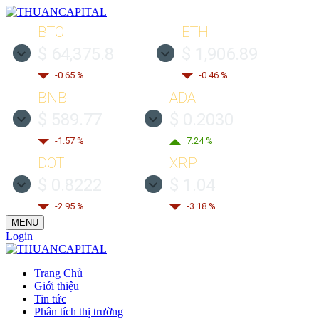
BTC
ETH
$ 64,375.8
$ 1,906.89
-0.65 %
-0.46 %
BNB
ADA
$ 589.77
$ 0.2030
-1.57 %
7.24 %
DOT
XRP
$ 0.8222
$ 1.04
-2.95 %
-3.18 %
MENU
Login
Trang Chủ
Giới thiệu
Tin tức
Phân tích thị trường