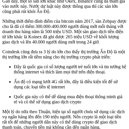
Gần đây, một số sàn lớn khác như Okex, Binance cũng đã tham gia
vào nước này. Nước dự luật này được thông qua thì các sàn lớn
cũng phải rút khỏi Ấn Độ.
Những thời điểm đỉnh điểm của bitcoin năm 2017, sàn Zebpay được
cho là đã có thêm 300.000-400.000 người dùng mới mỗi tháng với
doanh thu hàng năm là 500 triệu USD. Một sàn giao dịch tiền điện
tử lớn khác là Koinex đã ghi được 265 triệu USD về khối lượng
giao dịch và lên 40.000 người dùng mới trong 24 giờ.
Coindesk cũng đưa ra 3 lý do lớn cho thấy thị trường Ấn Độ là một
thị trường lớn rất tiềm năng cho thị trường crypto phát triển:
Đây là quốc gia có số lượng người trẻ tuổi lớn và tin tưởng hệ
thống internet và thích làm mọi thứ trên điện thoại.
Ấn độ có mạng lưới 4G rất lớn, đây là điều kiện tốt để sử
dụng các loại tiền tệ internet
Quốc gia này có thể dễ dàng mua điện thoại thông minh giá
rẻ và có thể sử dụng giao dịch crypto
Một lý do nữa theo Thuận, hiện tại số người chưa sử dụng các dịch
vụ ngân hàng lên đến 190 triệu người. Nên crypto là một loại tiền
rất tốt để những người dân này có thể dùng crypto để giao dịch
thanh toán, chuyển tiền mà không cần đến ngân hàng.