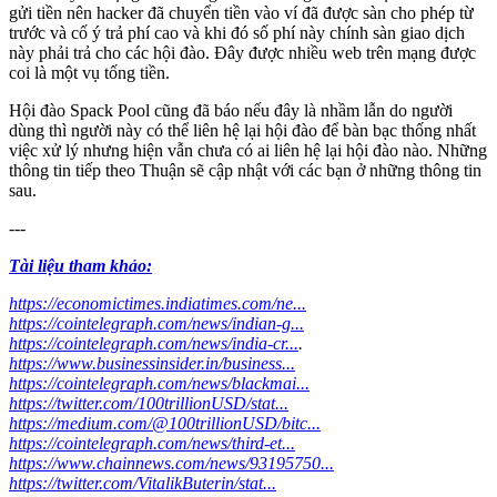
gửi tiền nên hacker đã chuyển tiền vào ví đã được sàn cho phép từ
trước và cố ý trả phí cao và khi đó số phí này chính sàn giao dịch
này phải trả cho các hội đào. Đây được nhiều web trên mạng được
coi là một vụ tống tiền.
Hội đào Spack Pool cũng đã báo nếu đây là nhầm lẫn do người
dùng thì người này có thể liên hệ lại hội đào để bàn bạc thống nhất
việc xử lý nhưng hiện vẫn chưa có ai liên hệ lại hội đào nào. Những
thông tin tiếp theo Thuận sẽ cập nhật với các bạn ở những thông tin
sau.
---
Tài liệu tham khảo:
https://economictimes.indiatimes.com/ne...
https://cointelegraph.com/news/indian-g...
https://cointelegraph.com/news/india-cr...
.
https://www.businessinsider.in/business...
https://cointelegraph.com/news/blackmai...
https://twitter.com/100trillionUSD/stat...
https://medium.com/@100trillionUSD/bitc...
https://cointelegraph.com/news/third-et...
https://www.chainnews.com/news/93195750...
https://twitter.com/VitalikButerin/stat...