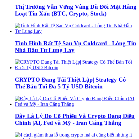
Thị Trường Vẫn Vững Vàng Dù Đối Mặt Hàng
Loạt Tin Xấu (BTC, Crypto, Stock)
Tình Hình Rất Tệ Sau Vụ Coldcard - Lòng Tin
Nhà Đầu Tư Lung Lay
CRYPTO Đang Tái Thiệt Lập| Strategy Có
Thể Bán Tối Đa 5 Tỷ USD Bitcoin
Đây Là Lý Do Cổ Phiếu Và Crypto Đang Điều
Chỉnh |AI, Fed và Mỹ - Iran Căng Thẳng