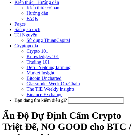
Kiến thức - Hướng dẫn
Kiến thức cơ bản
Hướng dẫn
FAQs
Pages
Sàn giao dịch
Tài Nguyên
Sử dụng ThuanCapital
Cryptopedia
Crypto 101
Knowledges 101
Trading 101
Defi - Yeilding farming
Market Insight
Bitcoin Uncharted
Glassnode: Week On-Chain
The TIE Weekly Insights
Binance Exchange
Bạn đang tìm kiếm điều gì?
Ấn Độ Dự Định Cấm Crypto
Triệt Để, NO GOOD cho BTC /