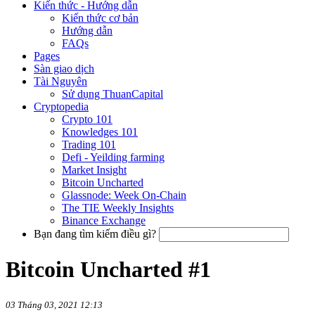
Kiến thức - Hướng dẫn
Kiến thức cơ bản
Hướng dẫn
FAQs
Pages
Sàn giao dịch
Tài Nguyên
Sử dụng ThuanCapital
Cryptopedia
Crypto 101
Knowledges 101
Trading 101
Defi - Yeilding farming
Market Insight
Bitcoin Uncharted
Glassnode: Week On-Chain
The TIE Weekly Insights
Binance Exchange
Bạn đang tìm kiếm điều gì?
Bitcoin Uncharted #1
03 Tháng 03, 2021 12:13