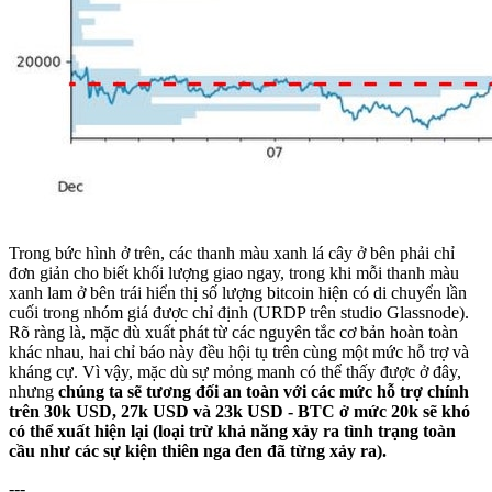
Trong bức hình ở trên, các thanh màu xanh lá cây ở bên phải chỉ
đơn giản cho biết khối lượng giao ngay, trong khi mỗi thanh màu
xanh lam ở bên trái hiển thị số lượng bitcoin hiện có di chuyển lần
cuối trong nhóm giá được chỉ định (URDP trên studio Glassnode).
Rõ ràng là, mặc dù xuất phát từ các nguyên tắc cơ bản hoàn toàn
khác nhau, hai chỉ báo này đều hội tụ trên cùng một mức hỗ trợ và
kháng cự. Vì vậy, mặc dù sự mỏng manh có thể thấy được ở đây,
nhưng
chúng ta sẽ tương đối an toàn với các mức hỗ trợ chính
trên 30k USD, 27k USD và 23k USD - BTC ở mức 20k sẽ khó
có thể xuất hiện lại (loại trừ khả năng xảy ra tình trạng toàn
cầu như các sự kiện thiên nga đen đã từng xảy ra).
---