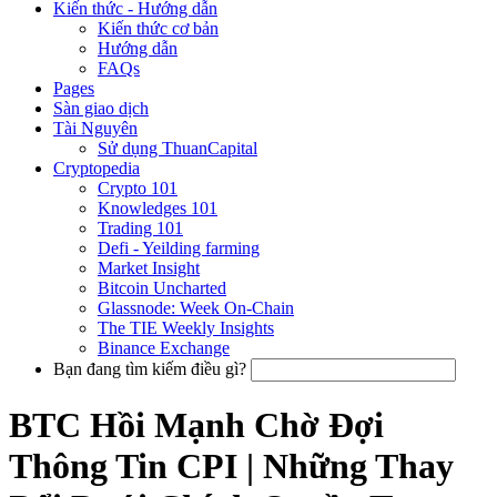
Kiến thức - Hướng dẫn
Kiến thức cơ bản
Hướng dẫn
FAQs
Pages
Sàn giao dịch
Tài Nguyên
Sử dụng ThuanCapital
Cryptopedia
Crypto 101
Knowledges 101
Trading 101
Defi - Yeilding farming
Market Insight
Bitcoin Uncharted
Glassnode: Week On-Chain
The TIE Weekly Insights
Binance Exchange
Bạn đang tìm kiếm điều gì?
BTC Hồi Mạnh Chờ Đợi
Thông Tin CPI | Những Thay