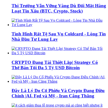
Thị Trường Vẫn Vững Vàng Dù Đối Mặt Hàng
Loạt Tin Xấu (BTC, Crypto, Stock)
Tình Hình Rất Tệ Sau Vụ Coldcard - Lòng Tin
Nhà Đầu Tư Lung Lay
CRYPTO Đang Tái Thiệt Lập| Strategy Có
Thể Bán Tối Đa 5 Tỷ USD Bitcoin
Đây Là Lý Do Cổ Phiếu Và Crypto Đang Điều
Chỉnh |AI, Fed và Mỹ - Iran Căng Thẳng