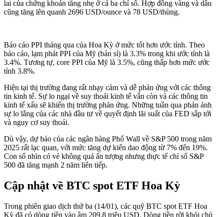
lai của chứng khoán tăng nhẹ ở cả ba chỉ số. Hợp đồng vàng và dầu
cũng tăng lên quanh 2696 USD/ounce và 78 USD/thùng.
Báo cáo PPI tháng qua của Hoa Kỳ ở mức tốt hơn ước tính. Theo
báo cáo, lạm phát PPI của Mỹ (bán sỉ) là 3.3% trong khi ước tính là
3.4%. Tương tự, core PPI của Mỹ là 3.5%, cũng thấp hơn mức ước
tính 3.8%.
Hiện tại thị trường đang rất nhạy cảm và dễ phản ứng với các thông
tin kinh tế. Sự lo ngại về suy thoái kinh tế vẫn còn và các thông tin
kinh tế xấu sẽ khiến thị trường phản ứng. Những tuần qua phản ánh
sự lo lắng của các nhà đầu tư về quyết định lãi suất của FED sắp tới
và nguy cơ suy thoái.
Dù vậy, dự báo của các ngân hàng Phố Wall về S&P 500 trong năm
2025 rất lạc quan, với mức tăng dự kiến dao động từ 7% đến 19%.
Con số nhìn có vẻ không quá ấn tượng nhưng thực tế chỉ số S&P
500 đã tăng mạnh 2 năm liên tiếp.
Cập nhật về BTC spot ETF Hoa Kỳ
Trong phiên giao dịch thứ ba (14/01), các quỹ BTC spot ETF Hoa
Kỳ đã có dòng tiền vào âm 209.8 triệu USD. Dòng tiền rời khỏi chủ