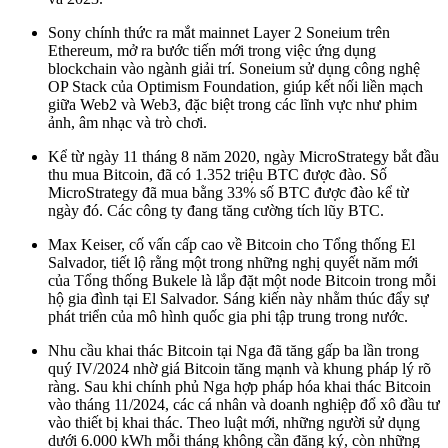
Sony chính thức ra mắt mainnet Layer 2 Soneium trên
Ethereum, mở ra bước tiến mới trong việc ứng dụng
blockchain vào ngành giải trí. Soneium sử dụng công nghệ
OP Stack của Optimism Foundation, giúp kết nối liền mạch
giữa Web2 và Web3, đặc biệt trong các lĩnh vực như phim
ảnh, âm nhạc và trò chơi.
Kể từ ngày 11 tháng 8 năm 2020, ngày MicroStrategy bắt đầu
thu mua Bitcoin, đã có 1.352 triệu BTC được đào. Số
MicroStrategy đã mua bằng 33% số BTC được đào kể từ
ngày đó. Các công ty đang tăng cường tích lũy BTC.
Max Keiser, cố vấn cấp cao về Bitcoin cho Tổng thống El
Salvador, tiết lộ rằng một trong những nghị quyết năm mới
của Tổng thống Bukele là lắp đặt một node Bitcoin trong mỗi
hộ gia đình tại El Salvador. Sáng kiến này nhằm thúc đẩy sự
phát triển của mô hình quốc gia phi tập trung trong nước.
Nhu cầu khai thác Bitcoin tại Nga đã tăng gấp ba lần trong
quý IV/2024 nhờ giá Bitcoin tăng mạnh và khung pháp lý rõ
ràng. Sau khi chính phủ Nga hợp pháp hóa khai thác Bitcoin
vào tháng 11/2024, các cá nhân và doanh nghiệp đổ xô đầu tư
vào thiết bị khai thác. Theo luật mới, những người sử dụng
dưới 6.000 kWh mỗi tháng không cần đăng ký, còn những