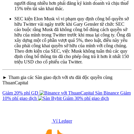
người dùng nhiều hơn phải đăng ký kinh doanh và chịu thuế
15% trên tài sản khai thác.
SEC kiện Elon Musk vì vi phạm quy định công bố quyền sở
hữu Twitter vài ngày trước khi Gary Gensler từ chức SEC
cáo buộc rằng Musk đã không công bố đúng cách quyền sở
hữu của mình trong Twitter trước khi mua lại công ty. Ông đã
xây dựng một cổ phần vượt quá 5%, theo luật, điều này yêu
cầu phải công khai quyền sở hữu của mình với công chúng.
Theo đơn kiện của SEC, việc Musk không tuân thủ các quy
định công bố thông tin đã cho phép ông trả ít hơn ít nhất 150
triệu USD cho cổ phiếu của Twitter.
► Tham gia các Sàn giao dịch với ưu đãi độc quyền cùng
ThuanCapital
Giảm 20% phí GD
Sàn Binance
Giảm
10% phí giao dịch
Giảm 30% phí giao dịch
Ví Ledger