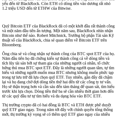
yếu đến từ BlackRock. Còn ETH có dòng tiền vào dương rất nhỏ
1.2 triệu USD đến từ ETHW của Bitwise.
Quỹ Bitcoin ETF của BlackRock đã có một khởi đầu rất thành công
và một năm đầu tiên ấn tượng. Một năm sau, BlackRock nhìn nhận
Bitcoin như thế nào. Robert Mitchnick, Trưởng bộ phận Tài sản Kỹ
thuật số của BlackRock, chia sẻ quan điểm về Bitcoin ETF trên
Bloomberg.
Ông chia sẻ và công nhận sự thành công của BTC spot ETF của họ.
Năm đầu tiên họ đã chứng kiến sự thành công cả về dòng tiền và
tích lũy tài sản bởi sự tham gia của những người cá nhân, tổ chức
hứng thú mua BTC spot ETF. Đây là những người quan tâm, tự tìm
hiểu và những người muốn mua BTC nhưng không muốn phức tạp
trong tự lưu trữ đã lựa chọn quỹ ETF. Tuy nhiên, gần đây đã chậm
lại và họ đang chờ đợi dòng tiền thứ hai đến từ các công ty tư vấn.
Họ sẽ thận trọng hơn và cần sáu đến tám tháng để quan sát, tìm hiểu
trước khi lựa chọn. Dòng tiền thứ ba sẽ cần nhiều thời gian hơn đến
từ các quỹ đầu tư tự tìm hiểu và đa dạng hóa vào BTC ETF.
Thị trường crypto đã có hai đồng là BTC và ETH được phê duyệt
quỹ ETF giao ngay. Trong năm tới đây với chính quyền tổng thống
mới, thị trường kỳ vọng sẽ có thêm quỹ ETF giao ngay của nhiều