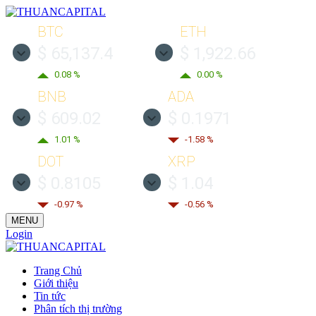
BTC
ETH
$ 65,137.4
$ 1,922.66
0.08 %
0.00 %
BNB
ADA
$ 609.02
$ 0.1971
1.01 %
-1.58 %
DOT
XRP
$ 0.8105
$ 1.04
-0.97 %
-0.56 %
MENU
Login
Trang Chủ
Giới thiệu
Tin tức
Phân tích thị trường