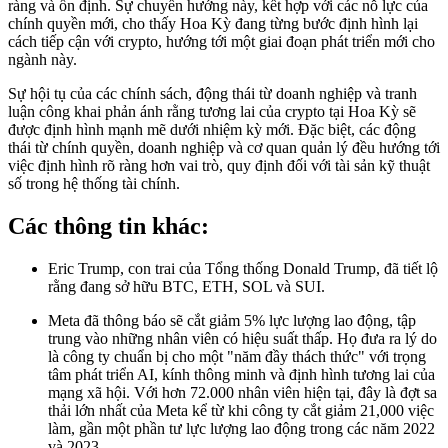
ràng và ổn định. Sự chuyển hướng này, kết hợp với các nỗ lực của
chính quyền mới, cho thấy Hoa Kỳ đang từng bước định hình lại
cách tiếp cận với crypto, hướng tới một giai đoạn phát triển mới cho
ngành này.
Sự hội tụ của các chính sách, động thái từ doanh nghiệp và tranh
luận công khai phản ánh rằng tương lai của crypto tại Hoa Kỳ sẽ
được định hình mạnh mẽ dưới nhiệm kỳ mới. Đặc biệt, các động
thái từ chính quyền, doanh nghiệp và cơ quan quản lý đều hướng tới
việc định hình rõ ràng hơn vai trò, quy định đối với tài sản kỹ thuật
số trong hệ thống tài chính.
Các thông tin khác:
Eric Trump, con trai của Tổng thống Donald Trump, đã tiết lộ
rằng đang sở hữu BTC, ETH, SOL và SUI.
Meta đã thông báo sẽ cắt giảm 5% lực lượng lao động, tập
trung vào những nhân viên có hiệu suất thấp. Họ đưa ra lý do
là công ty chuẩn bị cho một "năm đầy thách thức" với trọng
tâm phát triển AI, kính thông minh và định hình tương lai của
mạng xã hội. Với hơn 72.000 nhân viên hiện tại, đây là đợt sa
thải lớn nhất của Meta kể từ khi công ty cắt giảm 21,000 việc
làm, gần một phần tư lực lượng lao động trong các năm 2022
và 2023.