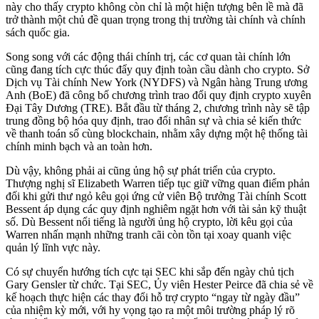
này cho thấy crypto không còn chỉ là một hiện tượng bên lề mà đã
trở thành một chủ đề quan trọng trong thị trường tài chính và chính
sách quốc gia.
Song song với các động thái chính trị, các cơ quan tài chính lớn
cũng đang tích cực thúc đẩy quy định toàn cầu dành cho crypto. Sở
Dịch vụ Tài chính New York (NYDFS) và Ngân hàng Trung ương
Anh (BoE) đã công bố chương trình trao đổi quy định crypto xuyên
Đại Tây Dương (TRE). Bắt đầu từ tháng 2, chương trình này sẽ tập
trung đồng bộ hóa quy định, trao đổi nhân sự và chia sẻ kiến thức
về thanh toán số cùng blockchain, nhằm xây dựng một hệ thống tài
chính minh bạch và an toàn hơn.
Dù vậy, không phải ai cũng ủng hộ sự phát triển của crypto.
Thượng nghị sĩ Elizabeth Warren tiếp tục giữ vững quan điểm phản
đối khi gửi thư ngỏ kêu gọi ứng cử viên Bộ trưởng Tài chính Scott
Bessent áp dụng các quy định nghiêm ngặt hơn với tài sản kỹ thuật
số. Dù Bessent nổi tiếng là người ủng hộ crypto, lời kêu gọi của
Warren nhấn mạnh những tranh cãi còn tồn tại xoay quanh việc
quản lý lĩnh vực này.
Có sự chuyển hướng tích cực tại SEC khi sắp đến ngày chủ tịch
Gary Gensler từ chức. Tại SEC, Ủy viên Hester Peirce đã chia sẻ về
kế hoạch thực hiện các thay đổi hỗ trợ crypto “ngay từ ngày đầu”
của nhiệm kỳ mới, với hy vọng tạo ra một môi trường pháp lý rõ