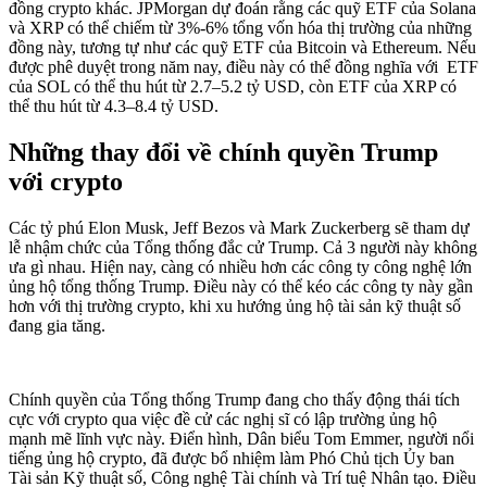
đồng crypto khác. JPMorgan dự đoán rằng các quỹ ETF của Solana
và XRP có thể chiếm từ 3%-6% tổng vốn hóa thị trường của những
đồng này, tương tự như các quỹ ETF của Bitcoin và Ethereum. Nếu
được phê duyệt trong năm nay, điều này có thể đồng nghĩa với ETF
của SOL có thể thu hút từ 2.7–5.2 tỷ USD, còn ETF của XRP có
thể thu hút từ 4.3–8.4 tỷ USD.
Những thay đổi về chính quyền Trump
với crypto
Các tỷ phú Elon Musk, Jeff Bezos và Mark Zuckerberg sẽ tham dự
lễ nhậm chức của Tổng thống đắc cử Trump. Cả 3 người này không
ưa gì nhau. Hiện nay, càng có nhiều hơn các công ty công nghệ lớn
ủng hộ tổng thống Trump. Điều này có thể kéo các công ty này gần
hơn với thị trường crypto, khi xu hướng ủng hộ tài sản kỹ thuật số
đang gia tăng.
Chính quyền của Tổng thống Trump đang cho thấy động thái tích
cực với crypto qua việc đề cử các nghị sĩ có lập trường ủng hộ
mạnh mẽ lĩnh vực này. Điển hình, Dân biểu Tom Emmer, người nổi
tiếng ủng hộ crypto, đã được bổ nhiệm làm Phó Chủ tịch Ủy ban
Tài sản Kỹ thuật số, Công nghệ Tài chính và Trí tuệ Nhân tạo. Điều