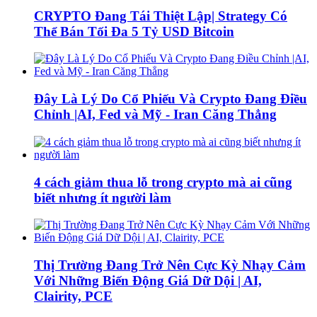
CRYPTO Đang Tái Thiệt Lập| Strategy Có
Thể Bán Tối Đa 5 Tỷ USD Bitcoin
Đây Là Lý Do Cổ Phiếu Và Crypto Đang Điều
Chỉnh |AI, Fed và Mỹ - Iran Căng Thẳng
4 cách giảm thua lỗ trong crypto mà ai cũng
biết nhưng ít người làm
Thị Trường Đang Trở Nên Cực Kỳ Nhạy Cảm
Với Những Biến Động Giá Dữ Dội | AI,
Clairity, PCE