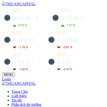
BTC
ETH
$ 64,487.0
$ 1,896.87
0.25 %
1.27 %
BNB
ADA
$ 592.56
$ 0.1908
-1.76 %
-0.81 %
DOT
XRP
$ 0.8411
$ 1.05
-1.66 %
-2.47 %
MENU
Login
Trang Chủ
Giới thiệu
Tin tức
Phân tích thị trường