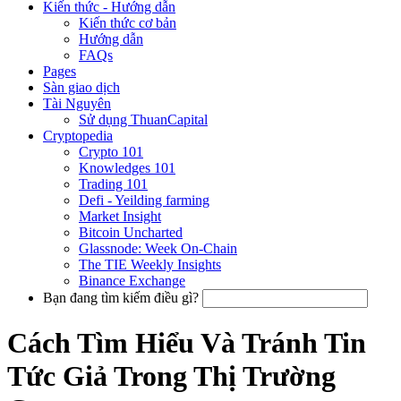
Kiến thức - Hướng dẫn
Kiến thức cơ bản
Hướng dẫn
FAQs
Pages
Sàn giao dịch
Tài Nguyên
Sử dụng ThuanCapital
Cryptopedia
Crypto 101
Knowledges 101
Trading 101
Defi - Yeilding farming
Market Insight
Bitcoin Uncharted
Glassnode: Week On-Chain
The TIE Weekly Insights
Binance Exchange
Bạn đang tìm kiếm điều gì?
Cách Tìm Hiểu Và Tránh Tin
Tức Giả Trong Thị Trường