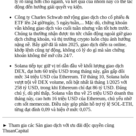
lý rõ ràng hơn cho ngành, và kết quả của nhóm này có thể tác
động đến hướng giải quyết vụ kiện.
Công ty Charles Schwab mở rộng giao dịch cho cổ phiếu &
ETF lên 24 giờ/ngày, 5 ngày/tuần,... Mặc dù, chứng khoán
vẫn không giao dịch vào cuối tuần nhưng vẫn tốt hơn trước.
Chúng ta thường nhận được tin tức chấn động ngoài giờ giao
dịch chứng khoán, và thị trường crypto luôn chịu ảnh hưởng
nặng nề. Bây giờ đã là năm 2025, giao dịch diễn ra online,
khớp lệnh cũng tự động, không có lý do gì mà sàn chứng
khoán không thể mở cửa 24/7.
Solana tiếp tục giữ vị trí dẫn đầu về khối lượng giao dịch
DEX, đạt hơn 60 triệu USD trong tháng này, gần gấp đôi
mức 34 triệu USD của Ethereum. Từ tháng 10, Solana luôn
vượt trội về DEX volume, nổi bật nhất là tháng 1/2025 với
258 tỷ USD, trong khi Ethereum chỉ đạt 86 tỷ USD. Đáng
chú ý, dù phí thấp, Solana vẫn thu về 25 triệu USD doanh thu
tháng này, cao hơn 16 triệu USD của Ethereum, chủ yếu nhờ
cơn sốt memecoin. Điều này góp phần hỗ trợ tỷ lệ SOL-ETH,
từng đạt đỉnh 0,09 và hiện ở mức 0,075.
► Tham gia các Sàn giao dịch với ưu đãi độc quyền cùng
ThuanCapital