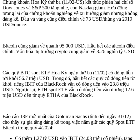
Chứng khoán Hoa Kỳ thứ ba (11/02-US) kết thúc phiên hai chỉ số
Dow Jones và S&P 500 tăng nhẹ, còn Nasdaq giảm. Hợp đồng
tương lai của chứng khoán nghiêng về xu hướng giảm nhưng không
đáng kể. Dầu và vàng cũng điều chỉnh về 73 USD/thùng và 2919
USD/ounce.
Bitcoin cũng giảm về quanh 95,000 USD. Hầu hết các altcoin điều
chỉnh. Vốn hóa thị trường crypto cũng giảm về 3.26 nghìn tỷ USD.
Các quỹ BTC spot ETF Hoa Kỳ ngày thứ ba (11/02) có dòng tiền
rời khỏi 56.7 triệu USD. Trong đó, hầu hết các quỹ có dòng tiền rời
khỏi, riêng IBIT của BlackRock vẫn có dòng tiền vào 23.8 triệu
USD. Ngược lại, ETH spot ETF vẫn có dòng tiền vào dương 12.6
triệu USD đến từ quỹ ETHA của BlackRock.
Báo cáo 13F mới nhất của Goldman Sachs (tính đến ngày 31/12)
cho thấy sự gia tăng đáng kể trong việc nắm giữ các quỹ Spot ETF
Bitcoin trong quý 4/2024:
Có thêm 1.27 tỷ USD vào IBIT (24.08 triệu cổ phiếu), tăng