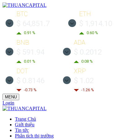
BTC
ETH
$ 64,851.7
$ 1,914.10
0.91 %
0.60 %
BNB
ADA
$ 591.94
$ 0.2012
0.01 %
0.08 %
DOT
XRP
$ 0.8146
$ 1.02
-0.73 %
-1.26 %
MENU
Login
Trang Chủ
Giới thiệu
Tin tức
Phân tích thị trường