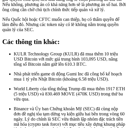
Nếu không, phương án có khả năng hơn sẽ là phương án số hai. Bởi
ông cũng cần chờ chủ tịch chính thức tiếp quản và xử lý.
Nếu Quốc hội hoặc CFTC muốn can thiệp, họ có thẩm quyền để
làm điều đó. Nhưng các token này có lẽ không nằm trong quyền
quản lý của SEC.
Các thông tin khác:
KULR Technology Group (KULR) đã mua thêm 10 triệu
USD Bitcoin với mức giá trung bình 103,095 USD, nâng
tổng số Bitcoin nắm giữ lên 610.3 BTC.
Nhà phát triển game di động Gumi Inc đã công bố kế hoạch
mua 1 tỷ yên Nhật Bitcoin (khoảng 6.58 triệu USD).
World Liberty của tổng thống Trump đã mua thêm 1917 ETH
(5 triệu USD) và 830.469 MOVE (470K USD) trong thứ ba
vừa qua.
Binance và Ủy ban Chứng khoán Mỹ (SEC) đã cùng nộp
đơn đề nghị tòa tạm dừng vụ kiện giữa hai bên trong vòng 60
ngày. Lý do chính là SEC vừa thành lập nhóm đặc trách tiền
mã hóa (crypto task force) với mục tiêu xây dựng khung pháp