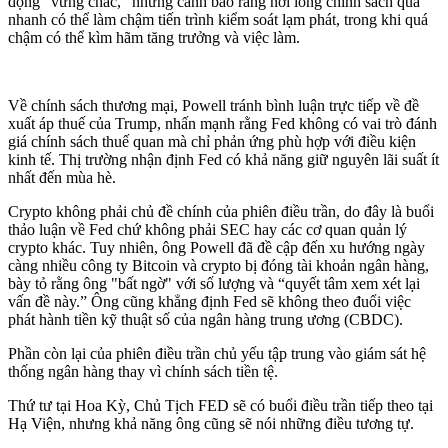
động “vững chắc,” nhưng cảnh báo rằng nới lỏng chính sách quá
nhanh có thể làm chậm tiến trình kiểm soát lạm phát, trong khi quá
chậm có thể kìm hãm tăng trưởng và việc làm.
Về chính sách thương mại, Powell tránh bình luận trực tiếp về đề
xuất áp thuế của Trump, nhấn mạnh rằng Fed không có vai trò đánh
giá chính sách thuế quan mà chỉ phản ứng phù hợp với điều kiện
kinh tế. Thị trường nhận định Fed có khả năng giữ nguyên lãi suất ít
nhất đến mùa hè.
Crypto không phải chủ đề chính của phiên điều trần, do đây là buổi
thảo luận về Fed chứ không phải SEC hay các cơ quan quản lý
crypto khác. Tuy nhiên, ông Powell đã đề cập đến xu hướng ngày
càng nhiều công ty Bitcoin và crypto bị đóng tài khoản ngân hàng,
bày tỏ rằng ông "bất ngờ" với số lượng và “quyết tâm xem xét lại
vấn đề này.” Ông cũng khẳng định Fed sẽ không theo đuổi việc
phát hành tiền kỹ thuật số của ngân hàng trung ương (CBDC).
Phần còn lại của phiên điều trần chủ yếu tập trung vào giám sát hệ
thống ngân hàng thay vì chính sách tiền tệ.
Thứ tư tại Hoa Kỳ, Chủ Tịch FED sẽ có buổi điều trần tiếp theo tại
Hạ Viện, nhưng khả năng ông cũng sẽ nói những điều tương tự.