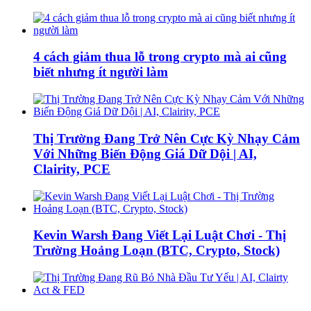
4 cách giảm thua lỗ trong crypto mà ai cũng
biết nhưng ít người làm
Thị Trường Đang Trở Nên Cực Kỳ Nhạy Cảm
Với Những Biến Động Giá Dữ Dội | AI,
Clairity, PCE
Kevin Warsh Đang Viết Lại Luật Chơi - Thị
Trường Hoảng Loạn (BTC, Crypto, Stock)