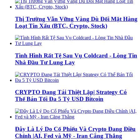
Thị Trường Vẫn Vững Vàng Dù Đối Mặt Hàng
Loạt Tin Xấu (BTC, Crypto, Stock)
Tình Hình Rất Tệ Sau Vụ Coldcard - Lòng Tin
Nhà Đầu Tư Lung Lay
CRYPTO Đang Tái Thiệt Lập| Strategy Có
Thể Bán Tối Đa 5 Tỷ USD Bitcoin
Đây Là Lý Do Cổ Phiếu Và Crypto Đang Điều
Chỉnh |AI, Fed và Mỹ - Iran Căng Thẳng