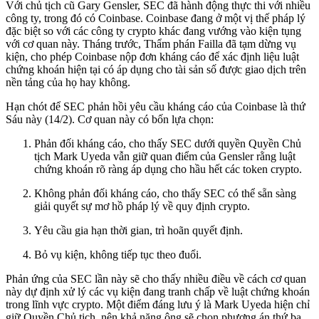
Với chủ tịch cũ Gary Gensler, SEC đã hành động thực thi với nhiều
công ty, trong đó có Coinbase. Coinbase đang ở một vị thế pháp lý
đặc biệt so với các công ty crypto khác đang vướng vào kiện tụng
với cơ quan này. Tháng trước, Thẩm phán Failla đã tạm dừng vụ
kiện, cho phép Coinbase nộp đơn kháng cáo để xác định liệu luật
chứng khoán hiện tại có áp dụng cho tài sản số được giao dịch trên
nền tảng của họ hay không.
Hạn chót để SEC phản hồi yêu cầu kháng cáo của Coinbase là thứ
Sáu này (14/2). Cơ quan này có bốn lựa chọn:
Phản đối kháng cáo, cho thấy SEC dưới quyền Quyền Chủ
tịch Mark Uyeda vẫn giữ quan điểm của Gensler rằng luật
chứng khoán rõ ràng áp dụng cho hầu hết các token crypto.
Không phản đối kháng cáo, cho thấy SEC có thể sẵn sàng
giải quyết sự mơ hồ pháp lý về quy định crypto.
Yêu cầu gia hạn thời gian, trì hoãn quyết định.
Bỏ vụ kiện, không tiếp tục theo đuổi.
Phản ứng của SEC lần này sẽ cho thấy nhiều điều về cách cơ quan
này dự định xử lý các vụ kiện đang tranh chấp về luật chứng khoán
trong lĩnh vực crypto. Một điểm đáng lưu ý là Mark Uyeda hiện chỉ
giữ Quyền Chủ tịch, nên khả năng ông sẽ chọn phương án thứ ba.