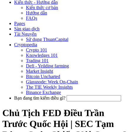
Kiến thức - Hướng dẫn
Kiến thức cơ bản
Hướng dẫn
FAQs
Pages
Sàn giao dịch
Tài Nguyên
Sử dụng ThuanCapital
Cryptopedia
Crypto 101
Knowledges 101
Trading 101
Defi - Yeilding farming
Market Insight
Bitcoin Uncharted
Glassnode: Week On-Chain
The TIE Weekly Insights
Binance Exchange
Bạn đang tìm kiếm điều gì?
Chủ Tịch FED Điều Trần
Trước Quốc Hội | SEC Tạm