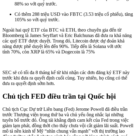
88% so với quý trước.
Có thêm 288 triệu USD vào FBTC (3.53 triệu cổ phiếu), tăng
105% so với quý trước.
Ngoài hai quỹ ETF của BTC và ETH, theo chuyên gia đến từ
Bloomberg là James Seyffart và Eric Balchunas đã đưa ra khả năng
các quỹ ETF được duyệt. Trong đó, Litecoin được dự đoán khả
năng được phê duyệt lên đến 90%. Tiếp đến là Solana với ước
tính 70%, còn XRP là 65% và Dogecoin là 75%
SEC sẽ có tối đa 8 tháng kể từ khi nhận các đơn đăng ký ETF này
trước khi đưa ra quyết định cuối cùng. Tuy nhiên, họ cũng có thể
đưa ra quyết định sớm hơn.
Chủ tịch FED điều trần tại Quốc hội
Chủ tịch Cục Dự trữ Liên bang (Fed) Jerome Powell đã điều trần
trước Thượng viện trong thứ ba và chủ yếu ông nhắc lại những
tuyên bố trước đó. Ông tái khẳng định cam kết của Fed trong việc
giảm lạm phát, đồng thời cho thấy chưa vội cắt giảm lãi suất. Powell
mô tả nền kinh tế Mỹ “nhìn chung vẫn mạnh” với thị trường lao