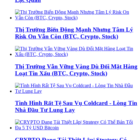
Thị Trường Biến Động Mạnh Nhưng Tâm Lý
Risk On Vẫn Còn (BTC, Crypto, Stock)
Thị Trường Vẫn Vững Vàng Dù Đối Mặt Hàng
Loạt Tin Xấu (BTC, Crypto, Stock)
Tình Hình Rất Tệ Sau Vụ Coldcard - Lòng Tin
Nhà Đầu Tư Lung Lay
CRYPTO Đang Tái Thiệt Lập| Strategy Có