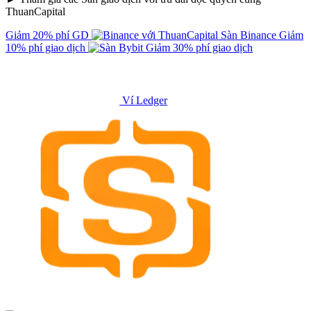
ThuanCapital
Giảm 20% phí GD
Sàn Binance
Giảm
10% phí giao dịch
Giảm 30% phí giao dịch
Ví Ledger