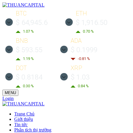
BTC
ETH
$ 64,945.6
$ 1,916.50
1.07 %
0.70 %
BNB
ADA
$ 593.55
$ 0.1999
1.19 %
-0.81 %
DOT
XRP
$ 0.8184
$ 1.03
0.30 %
0.84 %
MENU
Login
Trang Chủ
Giới thiệu
Tin tức
Phân tích thị trường