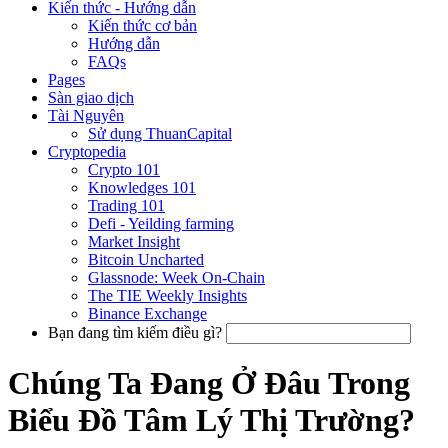
Kiến thức - Hướng dẫn
Kiến thức cơ bản
Hướng dẫn
FAQs
Pages
Sàn giao dịch
Tài Nguyên
Sử dụng ThuanCapital
Cryptopedia
Crypto 101
Knowledges 101
Trading 101
Defi - Yeilding farming
Market Insight
Bitcoin Uncharted
Glassnode: Week On-Chain
The TIE Weekly Insights
Binance Exchange
Bạn đang tìm kiếm điều gì?
Chúng Ta Đang Ở Đâu Trong
Biểu Đồ Tâm Lý Thị Trường?