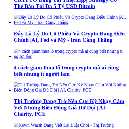
Thể Bán Tối Đa 5 Tỷ USD Bitcoin
Đây Là Lý Do Cổ Phiếu Và Crypto Đang Điều
Chỉnh |AI, Fed và Mỹ - Iran Căng Thẳng
4 cách giảm thua lỗ trong crypto mà ai cũng
biết nhưng ít người làm
Thị Trường Đang Trở Nên Cực Kỳ Nhạy Cảm
Với Những Biến Động Giá Dữ Dội | AI,
Clairity, PCE