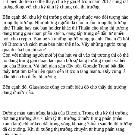
Từ biểu đồ trên có thể thấy, chu kỳ giá Bitcoin năm 2017 cũng rất
tương đồng với chu kỳ tâm lý chung của thị trường.
Bên cạnh đó, chu kỳ thị trường cũng phụ thuộc vào đối tượng nào
trong thị trường. Như những người đã đầu tư lâu trong thị trường
như Thuận hay các bạn holder khác thì Thuận cho rằng thị trường
đang trong giai đoạn phấn khích, đang tập trung để đầu tư nhiều
hơn cho crypto. Bạn bè và những người xung quanh Thuận đã hỏi
về Bitcoin và cách mua bán như thế nào. Vậy những người xung
quanh của bạn thì sao?
Còn với những người mới bị thu hút và đi vào thị trường thì có thể
họ đang trong giai đoạn lạc quan bởi sự tăng trưởng mạnh và liên
tục của Bitcoin. Và thời gian gần đây trên Google Trend bắt đầu
thấy lượt tìm kiếm liên quan đến Bitcoin tăng mạnh. Đây cũng là
dấu hiệu cho thấy thị trường
Bên cạnh đó, Glassnode cũng có một biểu đồ cho thấy thị trường
đang ở mức nào.
Đường màu xám trắng là giá của Bitcoin. Trong chu kỳ thị trường
đợt tăng trưởng 2017, tâm lý thị trường ở mức hưng phấn (màu
xanh lam) chỉ từ kéo dài trong vòng khoảng 3 tuần sau đó thị trường
đã đi xuống. Khi đi xuống thị trường chuyển từ hưng phấn sang
kiêu căng.