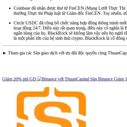
Coinbase đã nhận được thư từ FinCEN (Mạng Lưới Thực Thi P
thưởng Thực thi Pháp luật từ Giám đốc FinCEN. Tuy nhiên, dù
Circle USDC đã công bố chức năng hợp đồng thông minh mới c
hoạt động 24/7. Điều này rất quan trọng, điều này có nghĩa là 
ngân hàng của họ. BlackRock sẽ không làm vậy nếu họ nghĩ rằn
là một phần lớn của hệ sinh thái crypto. BlackRock là cổ đông 
► Tham gia các Sàn giao dịch với ưu đãi độc quyền cùng ThuanCapi
Giảm 20% phí GD
Sàn Binance
Giảm 1