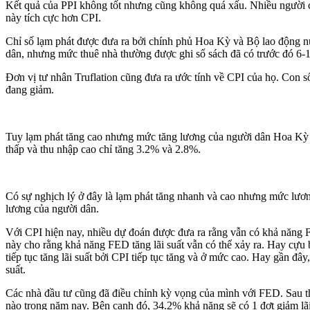
Kết quả của PPI không tốt nhưng cũng không quá xấu. Nhiều người coi
này tích cực hơn CPI.
Chỉ số lạm phát được đưa ra bởi chính phủ Hoa Kỳ và Bộ lao động nư
dân, nhưng mức thuê nhà thường được ghi sổ sách đã có trước đó 6-12
Đơn vị tư nhân Truflation cũng đưa ra ước tính về CPI của họ. Con 
đang giảm.
Tuy lạm phát tăng cao nhưng mức tăng lương của người dân Hoa Kỳ đ
thấp và thu nhập cao chỉ tăng 3.2% và 2.8%.
Có sự nghịch lý ở đây là lạm phát tăng nhanh và cao nhưng mức lương 
lương của người dân.
Với CPI hiện nay, nhiều dự đoán được đưa ra rằng vẫn có khả năng F
này cho rằng khả năng FED tăng lãi suất vẫn có thể xảy ra. Hay cự
tiếp tục tăng lãi suất bởi CPI tiếp tục tăng và ở mức cao. Hay gần đ
suất.
Các nhà đầu tư cũng đã điều chỉnh kỳ vọng của mình với FED. Sau th
nào trong năm nay. Bên cạnh đó, 34.2% khả năng sẽ có 1 đợt giảm lãi 