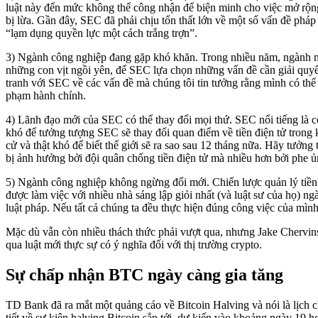
luật này đến mức không thể công nhận để biện minh cho việc mở rộng
bị lừa. Gần đây, SEC đã phải chịu tổn thất lớn về một số vấn đề pháp
“lạm dụng quyền lực một cách trắng trợn”.
3) Ngành công nghiệp đang gặp khó khăn. Trong nhiều năm, ngành nà
những con vịt ngồi yên, để SEC lựa chọn những vấn đề cần giải quyế
tranh với SEC về các vấn đề mà chúng tôi tin tưởng rằng mình có thể 
phạm hành chính.
4) Lãnh đạo mới của SEC có thể thay đổi mọi thứ. SEC nổi tiếng là c
khó để tưởng tượng SEC sẽ thay đổi quan điểm về tiền điện tử trong
cử và thật khó để biết thế giới sẽ ra sao sau 12 tháng nữa. Hãy tưởn
bị ảnh hưởng bởi đội quân chống tiền điện tử mà nhiều hơn bởi phe 
5) Ngành công nghiệp không ngừng đổi mới. Chiến lược quản lý tiền 
được làm việc với nhiều nhà sáng lập giỏi nhất (và luật sư của họ) n
luật pháp. Nếu tất cả chúng ta đều thực hiện đúng công việc của mình
Mặc dù vẫn còn nhiều thách thức phải vượt qua, nhưng Jake Chervins
qua luật mới thực sự có ý nghĩa đối với thị trường crypto.
Sự chấp nhận BTC ngày càng gia tăng
TD Bank đã ra mắt một quảng cáo về Bitcoin Halving và nói là lịch c
tiết về sự kiện halving Bitcoin sắp tới, dự kiến vào khoảng ngày 19