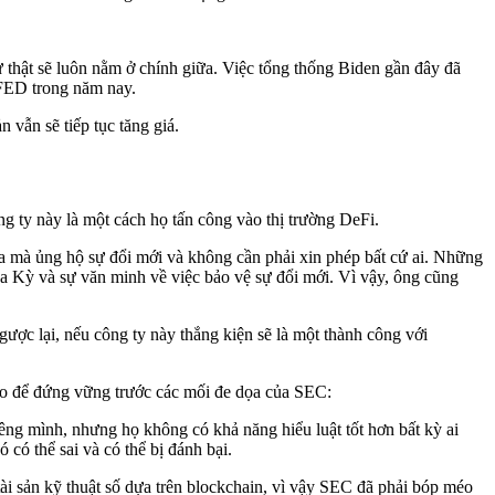
ự thật sẽ luôn nằm ở chính giữa. Việc tổng thống Biden gần đây đã
a FED trong năm nay.
 vẫn sẽ tiếp tục tăng giá.
ng ty này là một cách họ tấn công vào thị trường DeFi.
a mà ủng hộ sự đổi mới và không cần phải xin phép bất cứ ai. Những
oa Kỳ và sự văn minh về việc bảo vệ sự đổi mới. Vì vậy, ông cũng
ược lại, nếu công ty này thắng kiện sẽ là một thành công với
o để đứng vững trước các mối đe dọa của SEC:
iêng mình, nhưng họ không có khả năng hiểu luật tốt hơn bất kỳ ai
ó thể sai và có thể bị đánh bại.
ài sản kỹ thuật số dựa trên blockchain, vì vậy SEC đã phải bóp méo