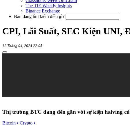
Glassnode: Week On-Chain
The TIE Weekly Insights
Binance Exchange
Bạn đang tìm kiếm điều gì?
CPI, Lãi Suất, SEC Kiện UNI, 
12 Tháng 04, 2024 22:05
Thị trường BTC đang đến gần với sự kiện halving c
Bitcoin
•
Crypto
•