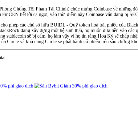
hòng Chống Tội Phạm Tài Chính) chúc mừng Coinbase về những đóng 
 FinCEN hết lời ca ngợi, vào thời điểm này Coinbase vẫn đang bị SEC
ho phép các chủ sở hữu BUIDL - Quỹ token hoá trái phiếu của Black
BlackRock đang xây dựng một hệ sinh thái, họ muốn đưa tiền vào các qu
g stablecoin sẽ bị cấm, họ làm vậy vì họ tin rằng Hoa Kỳ sẽ chấp nhận
của Circle và khả năng Circle sẽ phát hành cổ phiếu trên sàn chứng kh
tal
0% phí giao dịch
Giảm 30% phí giao dịch