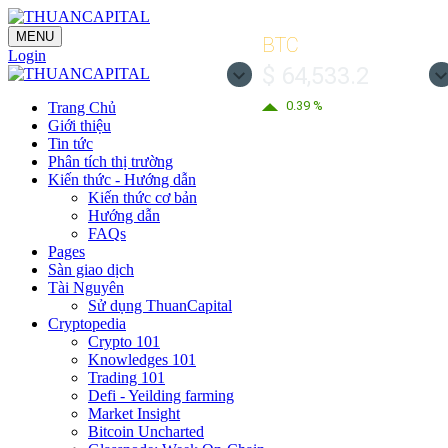
MENU
BTC
Login
$ 64,533.2
0.39 %
Trang Chủ
Giới thiệu
Tin tức
Phân tích thị trường
Kiến thức - Hướng dẫn
Kiến thức cơ bản
Hướng dẫn
FAQs
Pages
Sàn giao dịch
Tài Nguyên
Sử dụng ThuanCapital
Cryptopedia
Crypto 101
Knowledges 101
Trading 101
Defi - Yeilding farming
Market Insight
Bitcoin Uncharted