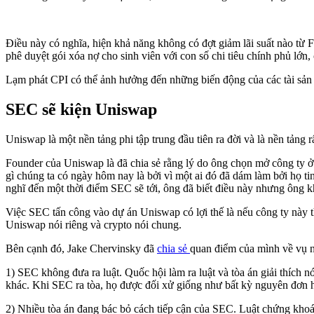
Điều này có nghĩa, hiện khả năng không có đợt giảm lãi suất nào từ 
phê duyệt gói xóa nợ cho sinh viên với con số chi tiêu chính phủ lớn
Lạm phát CPI có thể ảnh hưởng đến những biến động của các tài sản tr
SEC sẽ kiện Uniswap
Uniswap là một nền tảng phi tập trung đầu tiên ra đời và là nền tảng
Founder của Uniswap là đã chia sẻ rằng lý do ông chọn mở công ty 
gì chúng ta có ngày hôm nay là bởi vì một ai đó đã dám làm bởi họ t
nghĩ đến một thời điểm SEC sẽ tới, ông đã biết điều này nhưng ông k
Việc SEC tấn công vào dự án Uniswap có lợi thế là nếu công ty này t
Uniswap nói riêng và crypto nói chung.
Bên cạnh đó, Jake Chervinsky đã
chia sẻ
quan điểm của mình về vụ 
1) SEC không đưa ra luật. Quốc hội làm ra luật và tòa án giải thích 
khác. Khi SEC ra tòa, họ được đối xử giống như bất kỳ nguyên đơn h
2) Nhiều tòa án đang bác bỏ cách tiếp cận của SEC. Luật chứng khoá