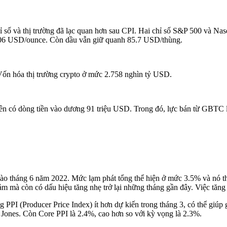
ỉ số và thị trường đã lạc quan hơn sau CPI. Hai chỉ số S&P 500 và N
406 USD/ounce. Còn dầu vẫn giữ quanh 85.7 USD/thùng.
Vốn hóa thị trường crypto ở mức 2.758 nghìn tỷ USD.
ên có dòng tiền vào dương 91 triệu USD. Trong đó, lực bán từ GBTC l
tháng 6 năm 2022. Mức lạm phát tổng thể hiện ở mức 3.5% và nó thể hi
iảm mà còn có dấu hiệu tăng nhẹ trở lại những tháng gần đây. Việc tăng
PPI (Producer Price Index) ít hơn dự kiến trong tháng 3, có thể giúp g
 Jones. Còn Core PPI là 2.4%, cao hơn so với kỳ vọng là 2.3%.