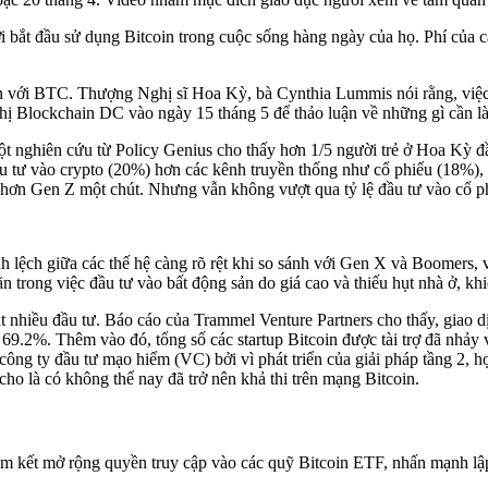
bắt đầu sử dụng Bitcoin trong cuộc sống hàng ngày của họ. Phí của các
ới BTC. Thượng Nghị sĩ Hoa Kỳ, bà Cynthia Lummis nói rằng, việc ph
 nghị Blockchain DC vào ngày 15 tháng 5 để thảo luận về những gì cần
nghiên cứu từ Policy Genius cho thấy hơn 1/5 người trẻ ở Hoa Kỳ đầu 
 đầu tư vào crypto (20%) hơn các kênh truyền thống như cổ phiếu (18%), 
ều hơn Gen Z một chút. Nhưng vẫn không vượt qua tỷ lệ đầu tư vào cổ p
 lệch giữa các thế hệ càng rõ rệt khi so sánh với Gen X và Boomers, 
 trong việc đầu tư vào bất động sản do giá cao và thiếu hụt nhà ở, khiế
t nhiều đầu tư. Báo cáo của Trammel Venture Partners cho thấy, giao d
69.2%. Thêm vào đó, tổng số các startup Bitcoin được tài trợ đã nhảy
công ty đầu tư mạo hiểm (VC) bởi vì phát triển của giải pháp tầng 2, 
 là có không thể nay đã trở nên khả thi trên mạng Bitcoin.
m kết mở rộng quyền truy cập vào các quỹ Bitcoin ETF, nhấn mạnh lậ