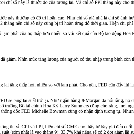
 chỉ số này là thước đo của tương lai. Và chỉ số PPI tháng này cho th
ớc này thường có độ trì hoãn cao. Như chỉ số giá nhà là chỉ số ảnh h
 tháng nên chỉ số này cũng bị trì hoãn từng đó thời gian. Hiện chi p
số lạm phát của họ thấp hơn nhiều so với kết quả của Bộ lao động Hoa
ã giảm. Nhìn mức tăng lương của người có thu nhập trung bình còn t
lại tăng thấp hơn nhiều so với lạm phát. Cho nên, FED cần đẩy lùi lạm
ED sẽ tăng lãi suất trở lại. Như ngân hàng JPMorgan đã nói rằng, họ
u bộ trưởng Bộ tài chính Hoa Kỳ Larry Summers cũng cho rằng, mọi ngư
ây, thống đốc FED Michelle Bowman cũng có nhận định tương tự. Nhưng rủ
ông tin về CPI và PPI, hiện chỉ số CME cho thấy từ bây giờ đến cuối 
suất (sớm nhất là vào tháng 9); 33.7% khả năng sẽ có 2 đợt giảm lãi su