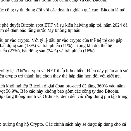
 công ty tín dụng đối với các doanh nghiệp quá cao, Bitcoin là một
ê duyệt Bitcoin spot ETF và sự kiện halving sắp tới, năm 2024 đã
 làm để đảm bảo rằng nước Mỹ không tụt hậu.
tư vào crypto. Với tỷ lệ đầu tư vào crypto của thế hệ trẻ cao gấp
bất động sản (13%) và trái phiếu (11%). Trong khi đó, thế hệ
hiếu (27%), bất động sản (24%) và trái phiểu (16%).
với tỷ lệ sở hữu crypto và NFT thấp hơn nhiều. Điều này phản ánh sự
n crypto trở thành lựa chọn thay thế hấp dẫn hơn đối với giới trẻ.
ịch khởi nghiệp Bitcoin ở giai đoạn pre-seed đã tăng 360% vào năm
 vọt 56.9%. Báo cáo này không bao gồm các công ty đào Bitcoin.
hợp đồng thông minh và Ordinals, đem đến các ứng dụng phi tập trung,
p trường ủng hộ Crypto. Các chính sách này sẽ được áp dụng cho cả