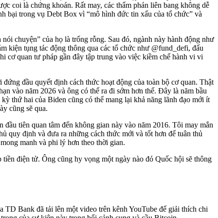
ược coi là chứng khoán. Rất may, các thẩm phán liên bang không dễ
ánh bại trong vụ Debt Box vì “mô hình đức tin xấu của tổ chức” và
 nói chuyện” của họ là trống rỗng. Sau đó, ngành này hành động như
hằm kiện tụng tác động thông qua các tổ chức như @fund_defi, đấu
khi cơ quan tư pháp gần đây tập trung vào việc kiềm chế hành vi vi
ời đứng đầu quyết định cách thức hoạt động của toàn bộ cơ quan. Thật
 hạn vào năm 2026 và ông có thể ra đi sớm hơn thế. Đây là năm bầu
 kỳ thứ hai của Biden cũng có thể mang lại khả năng lãnh đạo mới ít
ày cũng sẽ qua.
 lần đầu tiên quan tâm đến không gian này vào năm 2016. Tôi may mắn
 thủ quy định và đưa ra những cách thức mới và tốt hơn để tuân thủ
n mong manh và phi lý hơn theo thời gian.
p tiền điện tử. Ông cũng hy vọng một ngày nào đó Quốc hội sẽ thông
a TD Bank đã tải lên một video trên kênh YouTube để giải thích chi
trọng của sự kiện này trong bối cảnh cung và cầu Bitcoin.