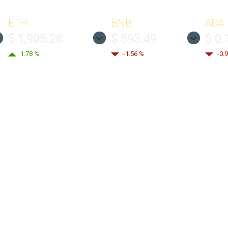
ETH
BNB
ADA
$ 1,905.28
$ 593.49
$ 0.
1.78 %
-1.56 %
-0.