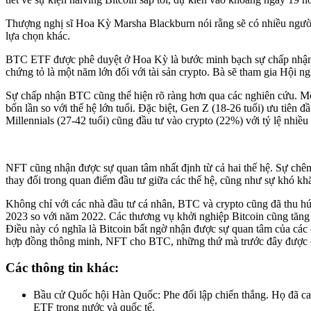
Thượng nghị sĩ Hoa Kỳ Marsha Blackburn nói rằng sẽ có nhiều người 
lựa chọn khác.
BTC ETF được phê duyệt ở Hoa Kỳ là bước minh bạch sự chấp nhận v
chứng tỏ là một năm lớn đối với tài sản crypto. Bà sẽ tham gia Hội
Sự chấp nhận BTC cũng thể hiện rõ ràng hơn qua các nghiên cứu. Một 
bốn lần so với thế hệ lớn tuổi. Đặc biệt, Gen Z (18-26 tuổi) ưu tiên
Millennials (27-42 tuổi) cũng đầu tư vào crypto (22%) với tỷ lệ nhi
NFT cũng nhận được sự quan tâm nhất định từ cả hai thế hệ. Sự chênh
thay đổi trong quan điểm đầu tư giữa các thế hệ, cũng như sự khó khăn
Không chỉ với các nhà đầu tư cá nhân, BTC và crypto cũng đã thu hú
2023 so với năm 2022. Các thương vụ khởi nghiệp Bitcoin cũng tăng 
Điều này có nghĩa là Bitcoin bất ngờ nhận được sự quan tâm của các 
hợp đồng thông minh, NFT cho BTC, những thứ mà trước đây được cho
Các thông tin khác:
Bầu cử Quốc hội Hàn Quốc: Phe đối lập chiến thắng. Họ đã ca
ETF trong nước và quốc tế.