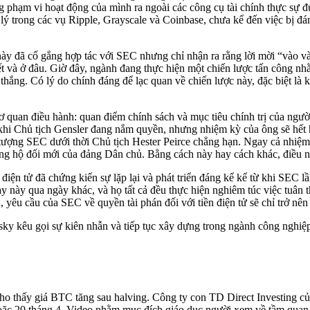
 phạm vi hoạt động của mình ra ngoài các công cụ tài chính thực sự đ
 lý trong các vụ Ripple, Grayscale và Coinbase, chưa kể đến việc bị đ
y đã cố gắng hợp tác với SEC nhưng chỉ nhận ra rằng lời mời “vào và
t và ở đâu. Giờ đây, ngành đang thực hiện một chiến lược tấn công n
thắng. Có lý do chính đáng để lạc quan về chiến lược này, đặc biệt là 
ơ quan điều hành: quan điểm chính sách và mục tiêu chính trị của ngư
 khi Chủ tịch Gensler đang nắm quyền, nhưng nhiệm kỳ của ông sẽ hết
g tượng SEC dưới thời Chủ tịch Hester Peirce chẳng hạn. Ngay cả nhiệm
ủng hộ đổi mới của đảng Dân chủ. Bằng cách này hay cách khác, điều n
điện tử đã chứng kiến sự lặp lại và phát triển đáng kể kể từ khi SEC
gày này qua ngày khác, và họ tất cả đều thực hiện nghiêm túc việc tuân
, yêu cầu của SEC về quyền tài phán đối với tiền điện tử sẽ chỉ trở nê
ky kêu gọi sự kiên nhẫn và tiếp tục xây dựng trong ngành công nghiệ
ho thấy giá BTC tăng sau halving. Công ty con TD Direct Investing củ
 hoặc 20 tháng 4. Video nhằm mục đích giáo dục người xem về tầm quan 