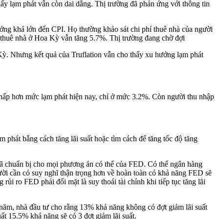
ấy lạm phát vẫn còn dai dẳng. Thị trường đã phản ứng với thông tin
ưởng khá lớn đến CPI. Họ thường khảo sát chi phí thuê nhà của người
hí thuê nhà ở Hoa Kỳ vẫn tăng 5.7%. Thị trường đang chờ đợi
 Kỳ. Nhưng kết quả của Truflation vẫn cho thấy xu hướng lạm phát
hấp hơn mức lạm phát hiện nay, chỉ ở mức 3.2%. Còn người thu nhập
 phát bằng cách tăng lãi suất hoặc tìm cách để tăng tốc độ tăng
 đã chuẩn bị cho mọi phương án có thể của FED. Có thể ngân hàng
ời cần có suy nghĩ thận trọng hơn về hoàn toàn có khả năng FED sẽ
i ro FED phải đối mặt là suy thoái tài chính khi tiếp tục tăng lãi
năm, nhà đầu tư cho rằng 13% khả năng không có đợt giảm lãi suất
ất 15.5% khả năng sẽ có 3 đợt giảm lãi suất.