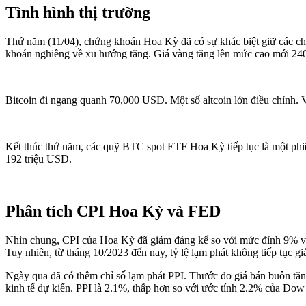
Tình hình thị trường
Thứ năm (11/04), chứng khoán Hoa Kỳ đã có sự khác biệt giữ các ch
khoán nghiêng về xu hướng tăng. Giá vàng tăng lên mức cao mới 2
Bitcoin đi ngang quanh 70,000 USD. Một số altcoin lớn điều chỉnh. 
Kết thúc thứ năm, các quỹ BTC spot ETF Hoa Kỳ tiếp tục là một phi
192 triệu USD.
Phân tích CPI Hoa Kỳ và FED
Nhìn chung, CPI của Hoa Kỳ đã giảm đáng kể so với mức đỉnh 9% vào 
Tuy nhiên, từ tháng 10/2023 đến nay, tỷ lệ lạm phát không tiếp tục g
Ngày qua đã có thêm chỉ số lạm phát PPI. Thước đo giá bán buôn tăng 
kinh tế dự kiến. PPI là 2.1%, thấp hơn so với ước tính 2.2% của Dow