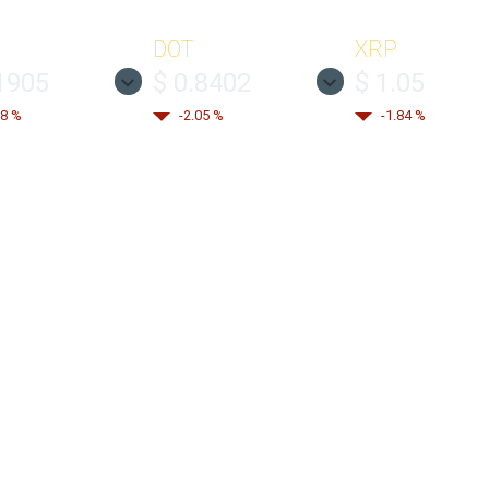
DOT
XRP
1905
$ 0.8402
$ 1.05
98 %
-2.05 %
-1.84 %