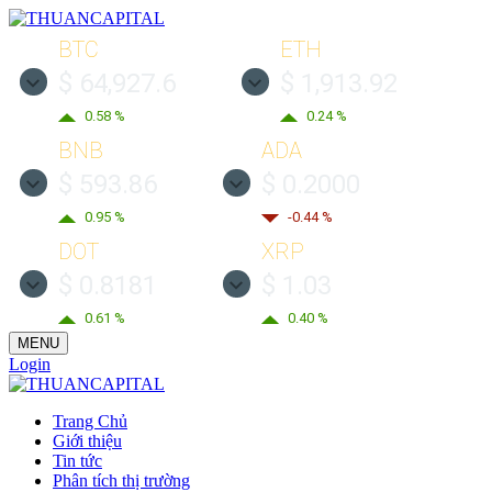
BTC
ETH
$ 64,927.6
$ 1,913.92
0.58 %
0.24 %
BNB
ADA
$ 593.86
$ 0.2000
0.95 %
-0.44 %
DOT
XRP
$ 0.8181
$ 1.03
0.61 %
0.40 %
MENU
Login
Trang Chủ
Giới thiệu
Tin tức
Phân tích thị trường