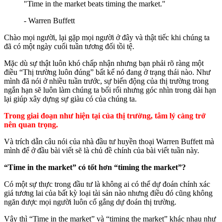
"Time in the market beats timing the market."
- Warren Buffett
Chào mọi người, lại gặp mọi người ở đây và thật tiếc khi chúng ta
đã có một ngày cuối tuần tương đối tồi tệ.
Mặc dù sự thật luôn khó chấp nhận nhưng bạn phải rõ ràng một
điều “Thị trường luôn đúng” bất kể nó đang ở trạng thái nào. Như
mình đã nói ở nhiều tuần trước, sự biến động của thị trường trong
ngắn hạn sẽ luôn làm chúng ta bối rối nhưng góc nhìn trong dài hạn
lại giúp xây dựng sự giàu có của chúng ta.
Trong giai đoạn như hiện tại của thị trường, tâm lý càng trở
nên quan trọng.
Và trích dẫn câu nói của nhà đầu tư huyền thoại Warren Buffett mà
mình để ở đầu bài viết sẽ là chủ đề chính của bài viết tuần này.
“Time in the market” có tốt hơn “timing the market”?
Có một sự thực trong đầu tư là không ai có thể dự đoán chính xác
giá tương lai của bất kỳ loại tài sản nào nhưng điều đó cũng không
ngăn được mọi người luôn cố gắng dự đoán thị trường.
Vậy thì “Time in the market” và “timing the market” khác nhau như