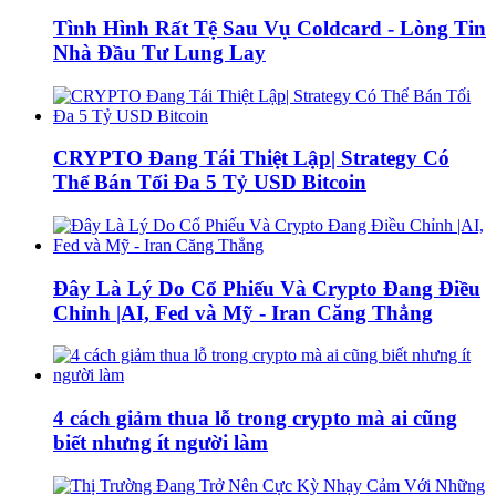
Tình Hình Rất Tệ Sau Vụ Coldcard - Lòng Tin
Nhà Đầu Tư Lung Lay
CRYPTO Đang Tái Thiệt Lập| Strategy Có
Thể Bán Tối Đa 5 Tỷ USD Bitcoin
Đây Là Lý Do Cổ Phiếu Và Crypto Đang Điều
Chỉnh |AI, Fed và Mỹ - Iran Căng Thẳng
4 cách giảm thua lỗ trong crypto mà ai cũng
biết nhưng ít người làm