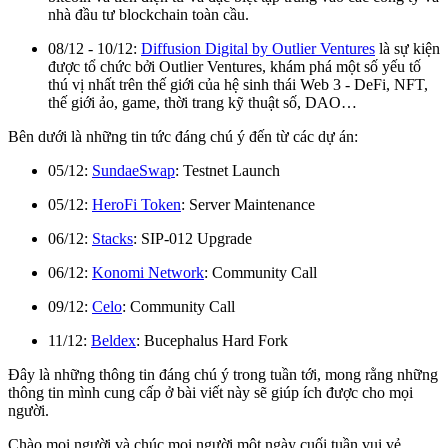
nhà đầu tư blockchain toàn cầu.
08/12 - 10/12:
Diffusion Digital by Outlier Ventures
là sự kiện
được tổ chức bởi Outlier Ventures, khám phá một số yếu tố
thú vị nhất trên thế giới của hệ sinh thái Web 3 - DeFi, NFT,
thế giới ảo, game, thời trang kỹ thuật số, DAO…
Bên dưới là những tin tức đáng chú ý đến từ các dự án:
05/12:
SundaeSwap
: Testnet Launch
05/12:
HeroFi Token
: Server Maintenance
06/12:
Stacks
: SIP-012 Upgrade
06/12:
Konomi Network
: Community Call
09/12:
Celo
: Community Call
11/12:
Beldex
: Bucephalus Hard Fork
Đây là những thông tin đáng chú ý trong tuần tới, mong rằng những
thông tin mình cung cấp ở bài viết này sẽ giúp ích được cho mọi
người.
Chào mọi người và chúc mọi người một ngày cuối tuần vui vẻ.