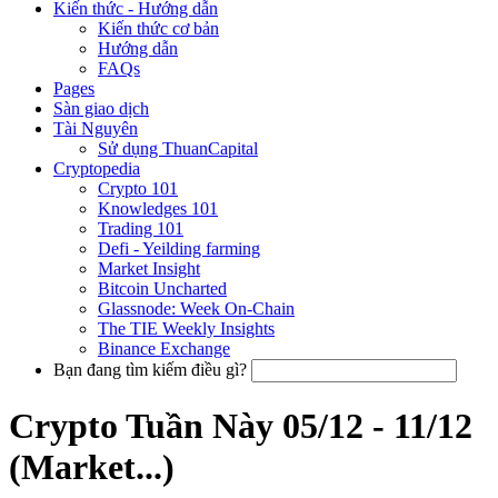
Kiến thức - Hướng dẫn
Kiến thức cơ bản
Hướng dẫn
FAQs
Pages
Sàn giao dịch
Tài Nguyên
Sử dụng ThuanCapital
Cryptopedia
Crypto 101
Knowledges 101
Trading 101
Defi - Yeilding farming
Market Insight
Bitcoin Uncharted
Glassnode: Week On-Chain
The TIE Weekly Insights
Binance Exchange
Bạn đang tìm kiếm điều gì?
Crypto Tuần Này 05/12 - 11/12
(Market...)