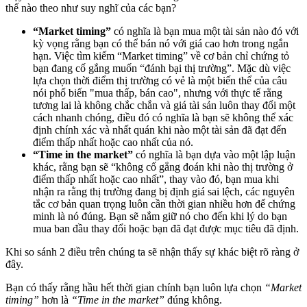
thế nào theo như suy nghĩ của các bạn?
“Market timing”
có nghĩa là bạn mua một tài sản nào đó với
kỳ vọng rằng bạn có thể bán nó với giá cao hơn trong ngắn
hạn. Việc tìm kiếm “Market timing” về cơ bản chỉ chứng tỏ
bạn đang cố gắng muốn “đánh bại thị trường”. Mặc dù việc
lựa chọn thời điểm thị trường có vẻ là một biến thể của câu
nói phổ biến "mua thấp, bán cao", nhưng với thực tế rằng
tương lai là không chắc chắn và giá tài sản luôn thay đổi một
cách nhanh chóng, điều đó có nghĩa là bạn sẽ không thể xác
định chính xác và nhất quán khi nào một tài sản đã đạt đến
điểm thấp nhất hoặc cao nhất của nó.
“Time in the market”
có nghĩa là bạn dựa vào một lập luận
khác, rằng bạn sẽ “không cố gắng đoán khi nào thị trường ở
điểm thấp nhất hoặc cao nhất”, thay vào đó, bạn mua khi
nhận ra rằng thị trường đang bị định giá sai lệch, các nguyên
tắc cơ bản quan trọng luôn cần thời gian nhiều hơn để chứng
minh là nó đúng. Bạn sẽ nắm giữ nó cho đến khi lý do bạn
mua ban đầu thay đổi hoặc bạn đã đạt được mục tiêu đã định.
Khi so sánh 2 điều trên chúng ta sẽ nhận thấy sự khác biệt rõ ràng ở
đây.
Bạn có thấy rằng hầu hết thời gian chính bạn luôn lựa chọn
“Market
timing”
hơn là
“Time in the market”
đúng không.