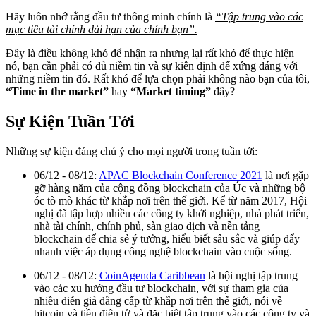
Hãy luôn nhớ rằng đầu tư thông minh chính là
“Tập trung vào các
mục tiêu tài chính dài hạn của chính bạn”.
Đây là điều không khó để nhận ra nhưng lại rất khó để thực hiện
nó, bạn cần phải có đủ niềm tin và sự kiên định để xứng đáng với
những niềm tin đó. Rất khó để lựa chọn phải không nào bạn của tôi,
“Time in the market”
hay
“Market timing”
đây?
Sự Kiện Tuần Tới
Những sự kiện đáng chú ý cho mọi người trong tuần tới:
06/12 - 08/12:
APAC Blockchain Conference 2021
là nơi gặp
gỡ hàng năm của cộng đồng blockchain của Úc và những bộ
óc tò mò khác từ khắp nơi trên thế giới. Kể từ năm 2017, Hội
nghị đã tập hợp nhiều các công ty khởi nghiệp, nhà phát triển,
nhà tài chính, chính phủ, sàn giao dịch và nền tảng
blockchain để chia sẻ ý tưởng, hiểu biết sâu sắc và giúp đẩy
nhanh việc áp dụng công nghệ blockchain vào cuộc sống.
06/12 - 08/12:
CoinAgenda Caribbean
là hội nghị tập trung
vào các xu hướng đầu tư blockchain, với sự tham gia của
nhiều diễn giả đẳng cấp từ khắp nơi trên thế giới, nói về
bitcoin và tiền điện tử và đặc biệt tập trung vào các công ty và