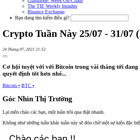
Glassnode: Week On-Chain
The TIE Weekly Insights
Binance Exchange
Bạn đang tìm kiếm điều gì?
Crypto Tuần Này 25/07 - 31/07 
24 Tháng 07, 2021 21:52
Cơ hội tuyệt vời với Bitcoin trong vài tháng tới đan
quyết định tốt hơn nhé...
Bitcoin
•
BTC
•
Góc Nhìn Thị Trường
Lại mến chào các bạn, một tuần trôi qua thật nhanh.
Không như những tuần khác tuần này sẽ đón chờ một sự kiện đặc biệ