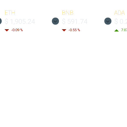
ETH
BNB
ADA
$ 1,905.24
$ 591.74
$ 0.
-0.09 %
-0.55 %
7.0