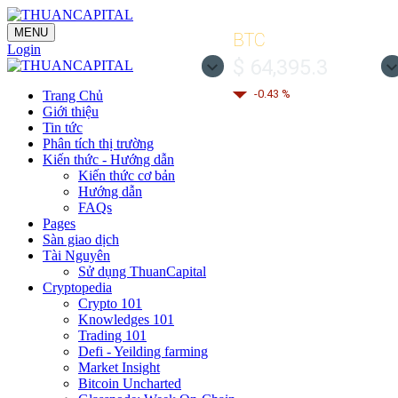
MENU
BTC
Login
$ 64,395.3
-0.43 %
Trang Chủ
Giới thiệu
Tin tức
Phân tích thị trường
Kiến thức - Hướng dẫn
Kiến thức cơ bản
Hướng dẫn
FAQs
Pages
Sàn giao dịch
Tài Nguyên
Sử dụng ThuanCapital
Cryptopedia
Crypto 101
Knowledges 101
Trading 101
Defi - Yeilding farming
Market Insight
Bitcoin Uncharted