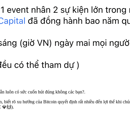
vẫn luôn có sức cuốn hút đúng không các bạn?.
 biết rõ xu hướng của Bitcoin quyết định rất nhiều đến lợi thế khi chún
C 💎🙌).