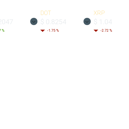
DOT
XRP
2047
$ 0.8254
$ 1.04
7 %
-1.75 %
-2.72 %