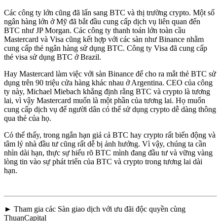
Các công ty lớn cũng đã lấn sang BTC và thị trường crypto. Một số
ngân hàng lớn ở Mỹ đã bắt đầu cung cấp dịch vụ liên quan đến
BTC như JP Morgan. Các công ty thanh toán lớn toàn cầu
Mastercard và Visa cũng kết hợp với các sàn như Binance nhằm
cung cấp thẻ ngân hàng sử dụng BTC. Công ty Visa đã cung cấp
thẻ visa sử dụng BTC ở Brazil.
Hay Mastercard làm việc với sàn Binance để cho ra mắt thẻ BTC sử
dụng trên 90 triệu cửa hàng khác nhau ở Argentina. CEO của công
ty này, Michael Miebach khẳng định rằng BTC và crypto là tương
lai, vì vậy Mastercard muốn là một phần của tương lai. Họ muốn
cung cấp dịch vụ để người dân có thể sử dụng crypto dễ dàng thông
qua thẻ của họ.
Có thể thấy, trong ngắn hạn giá cả BTC hay crypto rất biến động và
tâm lý nhà đầu tư cũng rất dễ bị ảnh hưởng. Vì vậy, chúng ta cần
nhìn dài hạn, thực sự hiểu rõ BTC mình đang đầu tư và vững vàng
lòng tin vào sự phát triển của BTC và crypto trong tương lai dài
hạn.
► Tham gia các Sàn giao dịch với ưu đãi độc quyền cùng
ThuanCapital