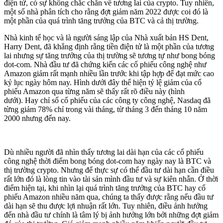
điện tử, có sự không chắc chắn về tương lai của crypto. Tuy nhiên,
một số nhà phân tích cho rằng đợt giảm năm 2022 được coi đó là
một phần của quá trình tăng trưởng của BTC và cả thị trường.
Nhà kinh tế học và là người sáng lập của Nhà xuất bản HS Dent,
Harry Dent, đã khẳng định rằng tiền điện tử là một phần của tương
lai nhưng sự tăng trưởng của thị trường sẽ tương tự như bong bóng
dot-com. Nhà đầu tư đã chứng kiến ​​các cổ phiếu công nghệ như
Amazon giảm rất mạnh nhiều lần trước khi tập hợp để đạt mức cao
kỷ lục ngày hôm nay. Hình dưới đây thể hiện tỷ lệ giảm của cổ
phiếu Amazon qua từng năm sẽ thấy rất rõ điều này (hình
dưới). Hay chỉ số cổ phiếu của các công ty công nghệ, Nasdaq đã
từng giảm 78% chỉ trong vài tháng, từ tháng 3 đến tháng 10 năm
2000 nhưng đến nay.
Dù nhiều người đã nhìn thấy tương lai dài hạn của các cổ phiếu
công nghệ thời điểm bong bóng dot-com hay ngày nay là BTC và
thị trường crypto. Nhưng để thực sự có thể đầu tư dài hạn cần điều
rất lớn đó là lòng tin vào tài sản mình đầu tư và sự kiên nhẫn. Ở thời
điểm hiện tại, khi nhìn lại quá trình tăng trưởng của BTC hay cổ
phiếu Amazon nhiều năm qua, chúng ta thấy được rằng nếu đầu tư
dài hạn sẽ thu được lợi nhuận rất lớn. Tuy nhiên, điều ảnh hưởng
đến nhà đầu tư chính là tâm lý bị ảnh hưởng lớn bởi những đợt giảm