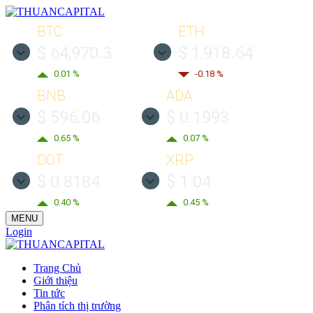
BTC
ETH
$ 64,970.3
$ 1,918.64
0.01 %
-0.18 %
BNB
ADA
$ 596.06
$ 0.1993
0.65 %
0.07 %
DOT
XRP
$ 0.8184
$ 1.04
0.40 %
0.45 %
MENU
Login
Trang Chủ
Giới thiệu
Tin tức
Phân tích thị trường