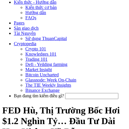
Kiến thức - Hướng dẫn
Kiến thức cơ bản
Hướng dẫn
FAQs
Pages
Sàn giao dịch
Tài Nguyên
Sử dụng ThuanCapital
Cryptopedia
Crypto 101
Knowledges 101
Trading 101
Defi - Yeilding farming
Market Insight
Bitcoin Uncharted
Glassnode: Week On-Chain
The TIE Weekly Insights
Binance Exchange
Bạn đang tìm kiếm điều gì?
FED Hù, Thị Trường Bốc Hơi
$1.2 Nghìn Tỷ… Đầu Tư Dài