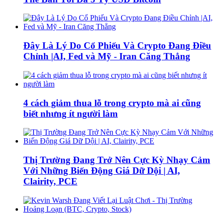
Đây Là Lý Do Cổ Phiếu Và Crypto Đang Điều
Chỉnh |AI, Fed và Mỹ - Iran Căng Thẳng
4 cách giảm thua lỗ trong crypto mà ai cũng
biết nhưng ít người làm
Thị Trường Đang Trở Nên Cực Kỳ Nhạy Cảm
Với Những Biến Động Giá Dữ Dội | AI,
Clairity, PCE