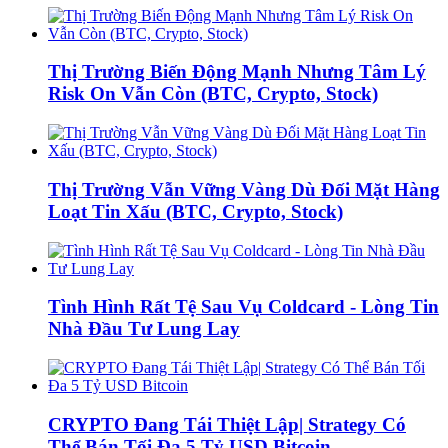
Thị Trường Biến Động Mạnh Nhưng Tâm Lý
Risk On Vẫn Còn (BTC, Crypto, Stock)
Thị Trường Vẫn Vững Vàng Dù Đối Mặt Hàng
Loạt Tin Xấu (BTC, Crypto, Stock)
Tình Hình Rất Tệ Sau Vụ Coldcard - Lòng Tin
Nhà Đầu Tư Lung Lay
CRYPTO Đang Tái Thiệt Lập| Strategy Có
Thể Bán Tối Đa 5 Tỷ USD Bitcoin