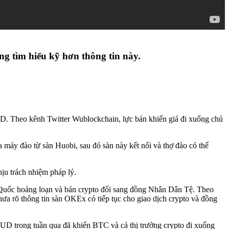
g tìm hiểu kỹ hơn thông tin này.
USD. Theo kênh Twitter Wublockchain, lực bán khiến giá đi xuống chủ
máy đào từ sàn Huobi, sau đó sàn này kết nối và thợ đào có thể
hịu trách nhiệm pháp lý.
g Quốc hoảng loạn và bán crypto đổi sang đồng Nhân Dân Tệ. Theo
a rõ thông tin sàn OKEx có tiếp tục cho giao dịch crypto và đồng
FUD trong tuần qua đã khiến BTC và cả thị trường crypto đi xuống