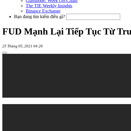
Glassnode: Week On-Chain
The TIE Weekly Insights
Binance Exchange
Bạn đang tìm kiếm điều gì?
FUD Mạnh Lại Tiếp Tục Từ Tr
25 Tháng 05, 2021 04:20