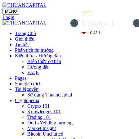
MENU
BTC
Login
$ 64,466.1
-0.43 %
Trang Chủ
Giới thiệu
Tin tức
Phân tích thị trường
Kiến thức - Hướng dẫn
Kiến thức cơ bản
Hướng dẫn
FAQs
Pages
Sàn giao dịch
Tài Nguyên
Sử dụng ThuanCapital
Cryptopedia
Crypto 101
Knowledges 101
Trading 101
Defi - Yeilding farming
Market Insight
Bitcoin Uncharted