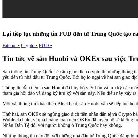
Lại tiếp tục những tin FUD đến từ Trung Quốc tạo r
Bitcoin
•
Crypto
•
FUD
•
Tin tức về sàn Huobi và OKEx sau việc Tr
Sau thông tin Trung Quốc sẽ cấm giao dịch crypto thì những thông t
yếu đến từ nhà đầu tư Trung Quốc. Bởi họ lo ngại về hai sàn giao dị
Thông tin đầu tiên là sàn Houbi đã hủy bỏ việc bán và lưu ký các m
tham gia hội đào và đăng ký lưu ký với sàn này. Nếu điều này xảy ra 
Một vài thông tin khác theo Blockbeat, sàn Huobi vẫn sẽ tiếp tục hoạt
Thứ hai, sàn OKEx sẽ ngừng giao dịch tiền nhân dân tệ và Crypto b
Wublockchain, vì quá hoảng loạn nên OKEx đã tuyên bố sẽ không hủy 
Nhân Dân Tệ đối với người không ở Trung Quốc hay không.
Những thông tin này đối với những nhà đầu tư Trung Quốc đáng lo ng