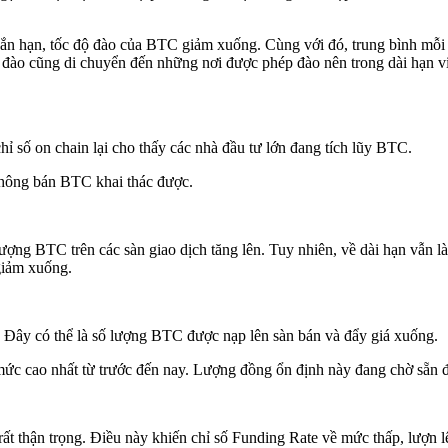
ắn hạn, tốc độ đào của BTC giảm xuống. Cùng với đó, trung bình mỗi h
 đào cũng di chuyển đến những nơi được phép đào nên trong dài hạn vi
ỉ số on chain lại cho thấy các nhà đầu tư lớn đang tích lũy BTC.
 không bán BTC khai thác được.
lượng BTC trên các sàn giao dịch tăng lên. Tuy nhiên, về dài hạn vẫn 
 giảm xuống.
 Đây có thể là số lượng BTC được nạp lên sàn bán và đẩy giá xuống.
 mức cao nhất từ trước đến nay. Lượng đồng ổn định này đang chờ sẵn
 rất thận trọng. Điều này khiến chỉ số Funding Rate về mức thấp, lượn