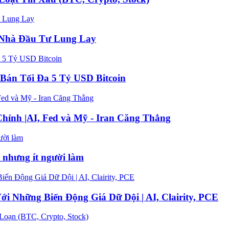
n Nhà Đầu Tư Lung Lay
Bán Tối Đa 5 Tỷ USD Bitcoin
hỉnh |AI, Fed và Mỹ - Iran Căng Thẳng
t nhưng ít người làm
 Những Biến Động Giá Dữ Dội | AI, Clairity, PCE