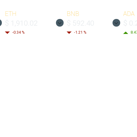
ETH
BNB
ADA
$ 1,910.02
$ 592.40
$ 0.
-0.34 %
-1.21 %
8.4