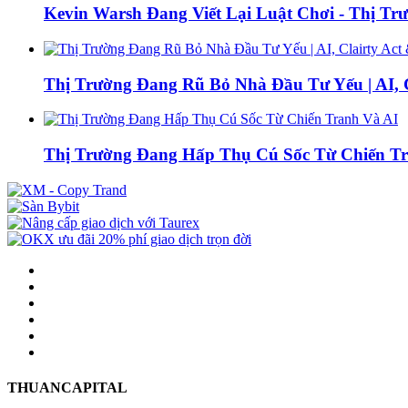
Kevin Warsh Đang Viết Lại Luật Chơi - Thị Tr
Thị Trường Đang Rũ Bỏ Nhà Đầu Tư Yếu | AI, 
Thị Trường Đang Hấp Thụ Cú Sốc Từ Chiến T
THUANCAPITAL