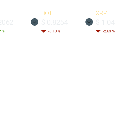
DOT
XRP
2062
$ 0.8254
$ 1.04
7 %
-3.10 %
-2.63 %