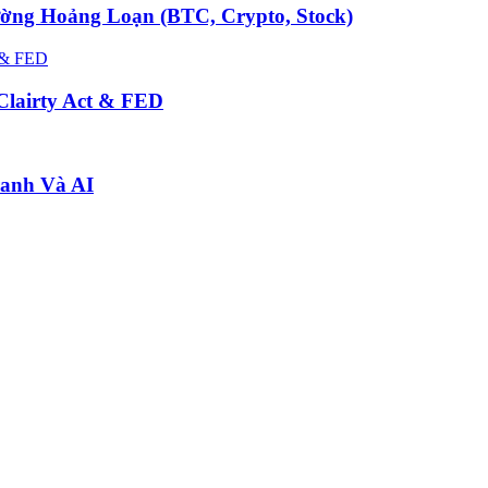
ường Hoảng Loạn (BTC, Crypto, Stock)
Clairty Act & FED
ranh Và AI