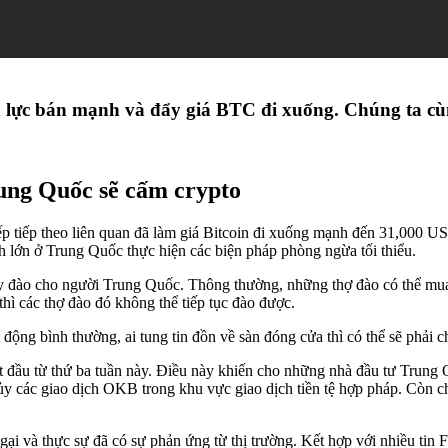
a lực bán mạnh và đẩy giá BTC đi xuống. Chúng ta cùn
ung Quốc sẽ cấm crypto
iếp tiếp theo liên quan đã làm giá Bitcoin đi xuống mạnh đến 31,000 
ch lớn ở Trung Quốc thực hiện các biện pháp phòng ngừa tối thiểu.
áy đào cho người Trung Quốc. Thông thường, những thợ đào có thể mua 
thì các thợ đào đó không thể tiếp tục đào được.
 động bình thường, ai tung tin đồn về sàn đóng cửa thì có thể sẽ phải c
ắt đầu từ thứ ba tuần này. Điều này khiến cho những nhà đầu tư Trun
các giao dịch OKB trong khu vực giao dịch tiền tệ hợp pháp. Còn chư
ại và thực sự đã có sự phản ứng từ thị trường. Kết hợp với nhiều tin 