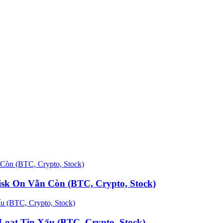
k On Vẫn Còn (BTC, Crypto, Stock)
oạt Tin Xấu (BTC, Crypto, Stock)