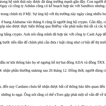
ong hệ sinh thái này được đà tăng trưởng mạnh gần đây. Con người dàn
. Ngay cả công ty Adidas cũng có kế hoạch hợp tác với Sandbox nhưng c
trong chính trị ở Mỹ. Sự ủng hộ với thị trường này ngày càng nhiều hơ
ện ở bang Alabama vào tháng 6 cũng là người ủng hộ crypto. Gần đây
o được thực hiện thông qua BitPay vẫn phải tuân thủ tất cả các luật
ng bằng crypto. Anh nói rằng mình đã hợp tác với công ty Cash App
 bước tiến dần để chính phủ cần đưa r luật cũng như cơ hội để thị trư
à đầu tư khi thông báo họ sẽ ngưng hỗ trợ hai đồng ADA và đồng TRX
c nhận phần thưởng staking sau 26 tháng 12. Đồng thời, người dùng 
ên, đến nay Cardano chưa hề nhận được bất cứ thông báo liên quan đến 
những lo ngại. Ông nói rằng có thể eToro gặp phải một số vấn đề về 