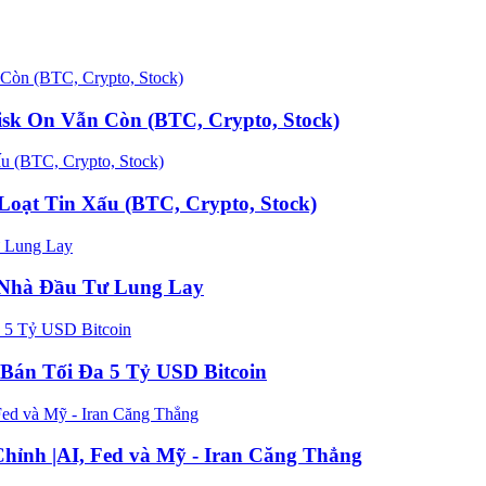
k On Vẫn Còn (BTC, Crypto, Stock)
oạt Tin Xấu (BTC, Crypto, Stock)
n Nhà Đầu Tư Lung Lay
Bán Tối Đa 5 Tỷ USD Bitcoin
hỉnh |AI, Fed và Mỹ - Iran Căng Thẳng