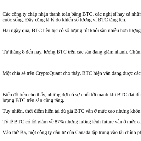
Các công ty chấp nhận thanh toán bằng BTC, các nghị sĩ hay cả nhữ
cuộc sống. Đây cũng là lý do khiến số lượng ví BTC tăng lên.
Hai ngày qua, BTC liên tục có số lượng rút khỏi sàn nhiều hơn lượng
Từ tháng 8 đến nay, lượng BTC trên các sàn đang giảm nhanh. Chúng
Một chia sẻ trên CryptoQuant cho thấy, BTC hiện vẫn đang được các 
Biểu đồ trên cho thấy, những đợt có sự chốt lời mạnh khi BTC đạt đ
lượng BTC trên sàn cũng tăng.
Tuy nhiên, thời điểm hiện tại dù giá BTC vẫn ở mức cao nhưng không 
Tỷ lệ BTC có lời giảm về 87% nhưng lượng lệnh future vẫn ở mức ca
Vào thứ Ba, một công ty đầu tư của Canada tập trung vào tài chính ph