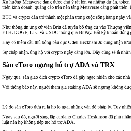
Xu hướng Metaverse đang được chú ý rất lớn và những dự án, token tr
triển kinh doanh, quảng cáo trên nền tảng Metaverse càng phát triển
BTC và crypto dần trở thành một phần trong cuộc sống hàng ngày và 
Như thông tin ứng cử viên Britt đã tuyên bố ứng cử vào Thượng vi
ETH, DOGE, LTC và USDC thông qua BitPay. Bất kỳ khoản đóng góp nà
Hay có thêm cầu thủ bóng bầu dục Odell Beckham Jr. cũng nhận lươ
Sự chấp nhận, ủng hộ với crypto ngày càng lớn. Đây cũng sẽ là những
Sàn eToro ngưng hỗ trợ ADA và TRX
Ngày qua, sàn giao dịch crypto eToro đã gây ngạc nhiên cho các nh
Với thông báo này, người tham gia staking ADA sẽ ngưng không đượ
Lý do sàn eToro đưa ra là họ lo ngại những vấn đề pháp lý. Tuy nhi
Ngay sau đó, người sáng lập cardano Charles Hoskinson đã phủ nhận 
luật nên họ không tiếp tục hỗ trợ ADA.