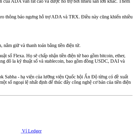
n của ADA vẫn rất cao và được hỗ trợ bởi nhiều sàn lớn khác. Thêm
eToro thông báo ngưng hỗ trợ ADA và TRX. Điều này cũng khiến nhiều
, nắm giữ và thanh toán bằng tiền điện tử.
uật số Flexa. Họ sẽ chấp nhận tiền điện tử bao gồm bitcoin, ether,
bằng đô la kỹ thuật số và stablecoin, bao gồm đồng USDC, DAI và
 Lok Sabha - hạ viện của lưỡng viện Quốc hội Ấn Độ từng có đề xuất
một số ngoại lệ nhất định để thúc đẩy công nghệ cơ bản của tiền điện
Ví Ledger