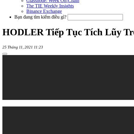
Glassnode: Week On-Chain
The TIE Weekly Insights
Binance Exchange
Bạn đang tìm kiếm điều gì?
HODLER Tiếp Tục Tích Lũy Tr
25 Tháng 11, 2021 11:23