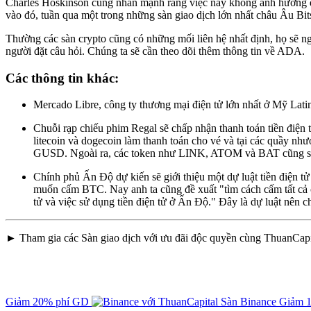
Charles Hoskinson cũng nhấn mạnh rằng việc này không ảnh hưởng đế
vào đó, tuần qua một trong những sàn giao dịch lớn nhất châu Âu B
Thường các sàn crypto cũng có những mối liên hệ nhất định, họ sẽ 
người đặt câu hỏi. Chúng ta sẽ cần theo dõi thêm thông tin về ADA.
Các thông tin khác:
Mercado Libre, công ty thương mại điện tử lớn nhất ở Mỹ Latinh
Chuỗi rạp chiếu phim Regal sẽ chấp nhận thanh toán tiền điện t
litecoin và dogecoin làm thanh toán cho vé và tại các quầy n
GUSD. Ngoài ra, các token như LINK, ATOM và BAT cũng sẽ
Chính phủ Ấn Độ dự kiến ​​sẽ giới thiệu một dự luật tiền điện
muốn cấm BTC. Nay anh ta cũng đề xuất "tìm cách cấm tất cả cá
tử và việc sử dụng tiền điện tử ở Ấn Độ." Đây là dự luật nên ch
► Tham gia các Sàn giao dịch với ưu đãi độc quyền cùng ThuanCapi
Giảm 20% phí GD
Sàn Binance
Giảm 1