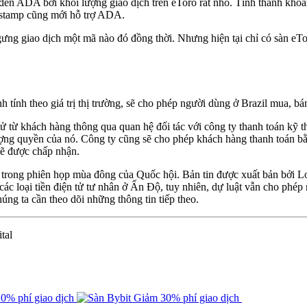
n ADA bởi khối lượng giao dịch trên eToro rất nhỏ. Tính thanh khoả
itstamp cũng mới hỗ trợ ADA.
ngưng giao dịch một mã nào đó đồng thời. Nhưng hiện tại chỉ có sàn 
 tính theo giá trị thị trường, sẽ cho phép người dùng ở Brazil mua, bán
ử từ khách hàng thông qua quan hệ đối tác với công ty thanh toán kỹ th
hượng quyền của nó. Công ty cũng sẽ cho phép khách hàng thanh toán 
 được chấp nhận.
 tử trong phiên họp mùa đông của Quốc hội. Bản tin được xuất bản bởi
c loại tiền điện tử tư nhân ở Ấn Độ, tuy nhiên, dự luật vẫn cho phép 
úng ta cần theo dõi những thông tin tiếp theo.
tal
0% phí giao dịch
Giảm 30% phí giao dịch