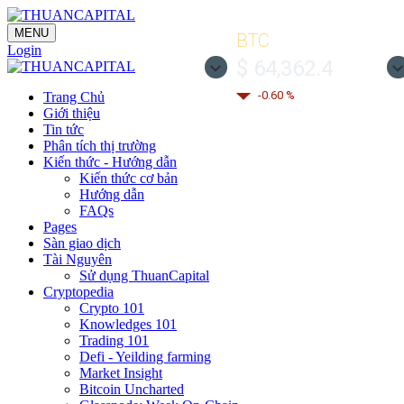
MENU
BTC
Login
$ 64,362.4
-0.60 %
Trang Chủ
Giới thiệu
Tin tức
Phân tích thị trường
Kiến thức - Hướng dẫn
Kiến thức cơ bản
Hướng dẫn
FAQs
Pages
Sàn giao dịch
Tài Nguyên
Sử dụng ThuanCapital
Cryptopedia
Crypto 101
Knowledges 101
Trading 101
Defi - Yeilding farming
Market Insight
Bitcoin Uncharted