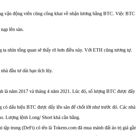
ng vận động viên cũng công khai về nhận lương bằng BTC. Việc BTC đi
 nạp lên sàn.
 ta nhìn tổng quan sẽ thấy rõ hơn điều này. Với ETH cũng tương tự.
nhà đầu tư dài hạn tích lũy.
ỉnh là năm 2017 và tháng 4 năm 2021. Lúc đó, số lượng BTC được đẩy l
có dấu hiệu BTC được đẩy lên sàn để chốt lời như trước đó. Các nhà đ
o. Lượng lệnh Long/ Short khá cân bằng.
i tập trung (DeFi) có tên là Tokens.com đã mua mảnh đất ảo trị giá gầ