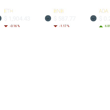
ETH
BNB
ADA
$ 1,904.43
$ 587.77
$ 0.
-0.16 %
-1.17 %
6.8