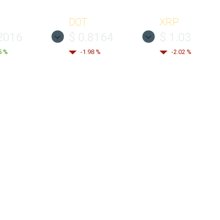
DOT
XRP
2016
$ 0.8164
$ 1.03
5 %
-1.98 %
-2.02 %