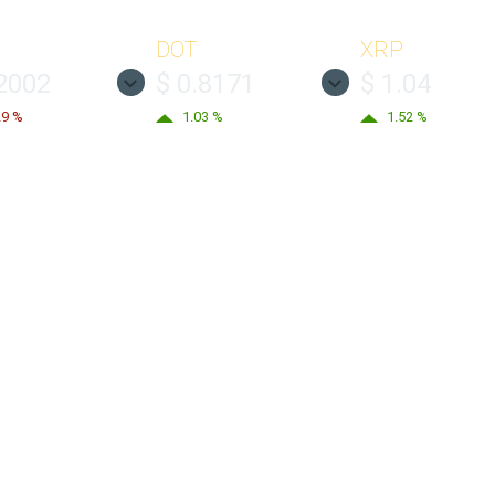
DOT
XRP
.2002
$ 0.8171
$ 1.04
29 %
1.03 %
1.52 %