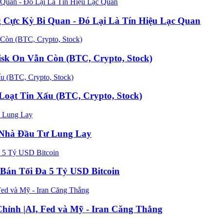
 Cực Kỳ Bi Quan - Đó Lại Là Tín Hiệu Lạc Quan
k On Vẫn Còn (BTC, Crypto, Stock)
oạt Tin Xấu (BTC, Crypto, Stock)
n Nhà Đầu Tư Lung Lay
Bán Tối Đa 5 Tỷ USD Bitcoin
hỉnh |AI, Fed và Mỹ - Iran Căng Thẳng