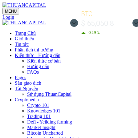
MENU
BTC
Login
$ 65,050.8
0.29 %
Trang Chủ
Giới thiệu
Tin tức
Phân tích thị trường
Kiến thức - Hướng dẫn
Kiến thức cơ bản
Hướng dẫn
FAQs
Pages
Sàn giao dịch
Tài Nguyên
Sử dụng ThuanCapital
Cryptopedia
Crypto 101
Knowledges 101
Trading 101
Defi - Yeilding farming
Market Insight
Bitcoin Uncharted