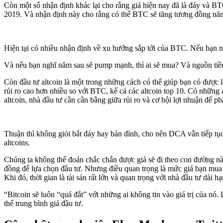
Còn một số nhận định khác lại cho rằng giá hiện nay đã là đáy và B
2019. Và nhận định này cho rằng có thể BTC sẽ tăng tương đồng nă
Hiện tại có nhiều nhận định về xu hướng sắp tới của BTC. Nếu bạn ng
Và nếu bạn nghĩ năm sau sẽ pump mạnh, thì ai sẽ mua? Và nguồn tiền 
Còn đầu tư altcoin là một trong những cách có thể giúp bạn có được
rủi ro cao hơn nhiều so với BTC, kể cả các altcoin top 10. Có những
altcoin, nhà đầu tư cần cân bằng giữa rủi ro và cơ hội lợi nhuận để 
Thuận thì không giỏi bắt đáy hay bán đỉnh, cho nên DCA vẫn tiếp tục
altcoins.
Chúng ta không thể đoán chắc chắn được giá sẽ đi theo con đường nà
đồng để lựa chọn đầu tư. Nhưng điều quan trọng là mức giá bạn mua đ
Khi đó, thời gian là tài sản rất lớn và quan trọng với nhà đầu tư dài hạ
“Bitcoin sẽ luôn “quá đắt” với những ai không tin vào giá trị của nó.
thể trung bình giá đầu tư.