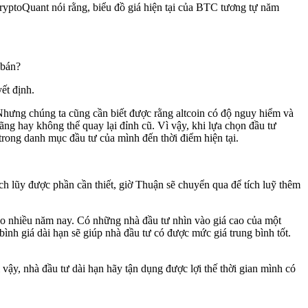
ryptoQuant nói rằng, biểu đồ giá hiện tại của BTC tương tự năm
n bán?
ết định.
Nhưng chúng ta cũng cần biết được rằng altcoin có độ nguy hiểm và
ãng hay không thể quay lại đỉnh cũ. Vì vậy, khi lựa chọn đầu tư
trong danh mục đầu tư của mình đến thời điểm hiện tại.
ch lũy được phần cần thiết, giờ Thuận sẽ chuyển qua để tích luỹ thêm
eo nhiều năm nay. Có những nhà đầu tư nhìn vào giá cao của một
ình giá dài hạn sẽ giúp nhà đầu tư có được mức giá trung bình tốt.
ì vậy, nhà đầu tư dài hạn hãy tận dụng được lợi thế thời gian mình có