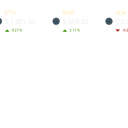
ETH
BNB
ADA
$ 1,921.63
$ 604.32
$ 0
0.27 %
2.11 %
-0.