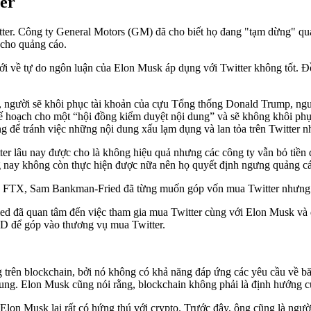
er
ter. Công ty General Motors (GM) đã cho biết họ đang "tạm dừng" quả
 cho quảng cáo.
ề tự do ngôn luận của Elon Musk áp dụng với Twitter không tốt. Đồng
, người sẽ khôi phục tài khoản của cựu Tổng thống Donald Trump, ngườ
 hoạch cho một “hội đồng kiểm duyệt nội dung” và sẽ không khôi phục 
ng để tránh việc những nội dung xấu lạm dụng và lan tỏa trên Twitter n
er lâu nay được cho là không hiệu quả nhưng các công ty vẫn bỏ tiền q
ng nay không còn thực hiện được nữa nên họ quyết định ngưng quảng c
của FTX, Sam Bankman-Fried đã từng muốn góp vốn mua Twitter nhưng 
ried đã quan tâm đến việc tham gia mua Twitter cùng với Elon Musk 
USD để góp vào thương vụ mua Twitter.
ng trên blockchain, bởi nó không có khả năng đáp ứng các yêu cầu về b
trung. Elon Musk cũng nói rằng, blockchain không phải là định hướng 
on Musk lại rất có hứng thú với crypto. Trước đây, ông cũng là ngườ