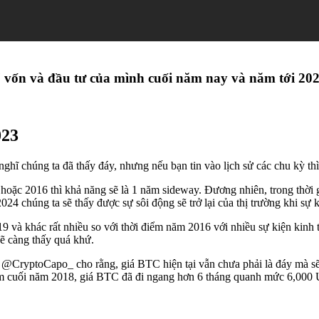
ổ vốn và đầu tư của mình cuối năm nay và năm tới 202
023
nghĩ chúng ta đã thấy đáy, nhưng nếu bạn tin vào lịch sử các chu kỳ th
hoặc 2016 thì khả năng sẽ là 1 năm sideway. Đương nhiên, trong thời
4 chúng ta sẽ thấy được sự sôi động sẽ trở lại của thị trường khi sự k
019 và khác rất nhiều so với thời điểm năm 2016 với nhiều sự kiện kinh 
sẽ càng thấy quá khứ.
er @CryptoCapo_ cho rằng, giá BTC hiện tại vẫn chưa phải là đáy mà 
ảm cuối năm 2018, giá BTC đã đi ngang hơn 6 tháng quanh mức 6,000 U