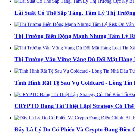
Lãi Suất Có Thể Sắp Tăng, Tâm Lý Thị Trường
Thị Trường Biến Động Mạnh Nhưng Tâm Lý Ris
Thị Trường Vẫn Vững Vàng Dù Đối Mặt Hàng L
Tình Hình Rất Tệ Sau Vụ Coldcard - Lòng Ti
CRYPTO Đang Tái Thiệt Lập| Strategy Có Thể 
Đây Là Lý Do Cổ Phiếu Và Crypto Đang Điều C