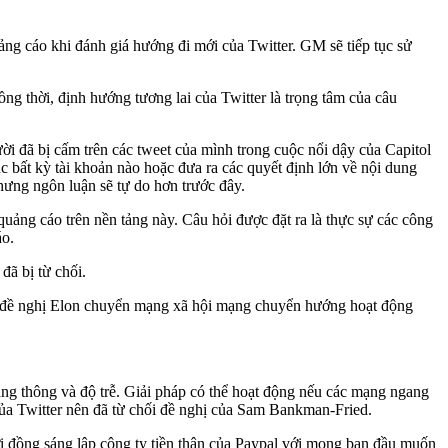
ng cáo khi đánh giá hướng đi mới của Twitter. GM sẽ tiếp tục sử
 thời, định hướng tương lai của Twitter là trọng tâm của câu
i đã bị cấm trên các tweet của mình trong cuộc nổi dậy của Capitol
bất kỳ tài khoản nào hoặc đưa ra các quyết định lớn về nội dung
hưng ngôn luận sẽ tự do hơn trước đây.
uảng cáo trên nền tảng này. Câu hỏi được đặt ra là thực sự các công
áo.
đã bị từ chối.
và đề nghị Elon chuyển mạng xã hội mạng chuyển hướng hoạt động
ăng thông và độ trễ. Giải pháp có thể hoạt động nếu các mạng ngang
của Twitter nên đã từ chối đề nghị của Sam Bankman-Fried.
i đồng sáng lập công ty tiền thân của Paypal với mong ban đầu muốn