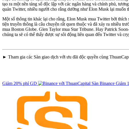
tạo ra một nền tảng số độc lập với các ngân hàng và chính phủ, tương
quản Twitter, nhiều người cho rằng dường như Elon Musk lại muốn t
Một số thông tin khác lại cho rằng, Elon Musk mua Twitter bởi thíc
tiện truyền thông là câu chuyện rất quen thuộc và đã xảy ra nhiều 
mua Boston Globe. Glen Taylor mua Star Tribune. Hay Patrick Soon-Sh
chúng ta sẽ có thể thấy được sự sôi động liên quan đến Twitter và cry
► Tham gia các Sàn giao dịch với ưu đãi độc quyền cùng ThuanCapi
Giảm 20% phí GD
Sàn Binance
Giảm 1