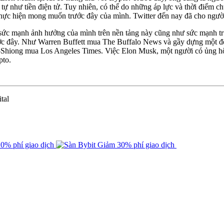
 tự như tiền điện tử. Tuy nhiên, có thể do những áp lực và thời điểm c
hực hiện mong muốn trước đây của mình. Twitter đến nay đã cho ngườ
h sức mạnh ảnh hưởng của mình trên nền tảng này cũng như sức mạnh tr
trước đây. Như Warren Buffett mua The Buffalo News và gầy dựng một 
iong mua Los Angeles Times. Việc Elon Musk, một người có ủng hộ tích
pto.
tal
0% phí giao dịch
Giảm 30% phí giao dịch