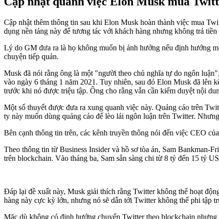
Cập nhật quanh việc Elon Musk mua Twitt
Cập nhật thêm thông tin sau khi Elon Musk hoàn thành việc mua Twit
dụng nền tảng này để tương tác với khách hàng nhưng không trả tiền
Lý do GM đưa ra là họ không muốn bị ảnh hưởng nếu định hướng mới v
chuyện tiếp quản.
Musk đã nói rằng ông là một "người theo chủ nghĩa tự do ngôn luận"
vào ngày 6 tháng 1 năm 2021. Tuy nhiên, sau đó Elon Musk đã lên kế
trước khi nó được triệu tập. Ông cho rằng vẫn cần kiểm duyệt nội du
Một số thuyết được đưa ra xung quanh việc này. Quảng cáo trên Twitt
ty này muốn dùng quảng cáo để lèo lái ngôn luận trên Twitter. Như
Bên cạnh thông tin trên, các kênh truyền thông nói đến việc CEO 
Theo thông tin từ Business Insider và hồ sơ tòa án, Sam Bankman-F
trên blockchain. Vào tháng ba, Sam sẵn sàng chi từ 8 tỷ đến 15 tỷ 
Đáp lại đề xuất này, Musk giải thích rằng Twitter không thể hoạt độ
hàng này cực kỳ lớn, nhưng nó sẽ dẫn tới Twitter không thể phi tập 
Mặc dù không có định hướng chuyển Twitter theo blockchain nhưng El