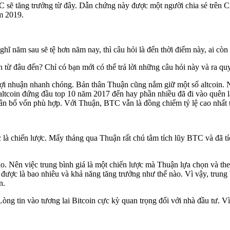
TC sẽ tăng trưởng từ đây. Dẫn chứng này được một người chia sẻ trên C
m 2019.
hĩ năm sau sẽ tệ hơn năm nay, thì câu hỏi là đến thời điểm này, ai cò
từ đâu đến? Chỉ có bạn mới có thể trả lời những câu hỏi này và ra quy
 lợi nhuận nhanh chóng. Bản thân Thuận cũng nắm giữ một số altcoin. 
 altcoin đứng đầu top 10 năm 2017 đến hay phần nhiều đã đi vào quên l
phân bổ vốn phù hợp. Với Thuận, BTC vẫn là đồng chiếm tỷ lệ cao nhất 
 là chiến lược. Mấy tháng qua Thuận rất chú tâm tích lũy BTC và đã tí
o. Nên việc trung bình giá là một chiến lược mà Thuận lựa chọn và th
ược là bao nhiêu và khả năng tăng trưởng như thế nào. Vì vậy, trung b
n.
 Lòng tin vào tương lai Bitcoin cực kỳ quan trọng đối với nhà đầu tư. V