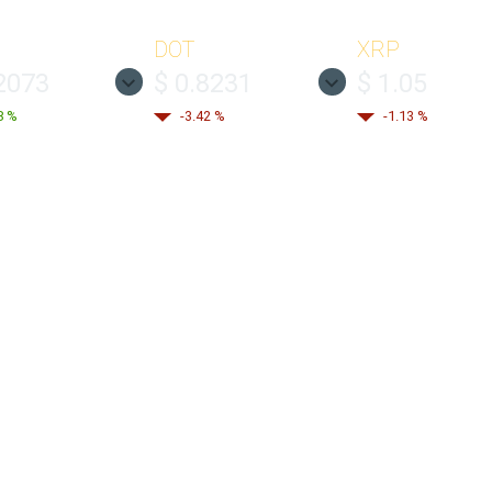
DOT
XRP
2073
$ 0.8231
$ 1.05
8 %
-3.42 %
-1.13 %