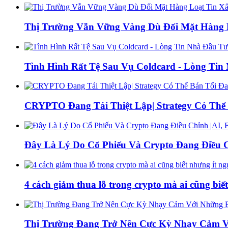
Thị Trường Vẫn Vững Vàng Dù Đối Mặt Hàng L
Tình Hình Rất Tệ Sau Vụ Coldcard - Lòng Ti
CRYPTO Đang Tái Thiệt Lập| Strategy Có Thể 
Đây Là Lý Do Cổ Phiếu Và Crypto Đang Điều C
4 cách giảm thua lỗ trong crypto mà ai cũng biế
Thị Trường Đang Trở Nên Cực Kỳ Nhạy Cảm Với