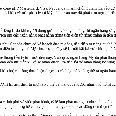
ng công như Mastercard, Visa, Paypal đã nhanh chóng tham gia vào dự á
khó khăn về mặt pháp lý tại Mỹ nên dự án này đã phải tạm ngừng triển
riêng là do khi người dùng gửi tiền vào ngân hàng thì ngân hàng sẽ ghi
ên khi các ngân hàng phát hành đồng tiền điện tử riêng chính là tiền
 như Canada chưa có kế hoạch đưa ra đồng tiền điện tử riêng cụ thể. 
ền điện tử riêng mà Mỹ chưa có thì đây sẽ là một bất lợi với chính p
hệ thống tiền tệ từ trước đến nay. Vừa qua, ngân hàng Mỹ đã phải thôn
n đến gửi tiền xu và sẽ nhận được 5% tiền lời để ngân hàng bổ sung 
ó khăn hoặc không thực hiện được do cách ly mà không thể ra ngân hàng
g lai tiền điện tử mới là xu thế và giải quyết được những lỗ hổng của 
a chính phủ về việc phát hành, tỷ lệ lạm phát tương tự như tiền pháp đ
ủ hiện tại không hề cấm việc mua bán giao dịch các đồng tiền điện tử hi
 công ty crypto và thị trường crypto này vẫn có thể phát triển song so