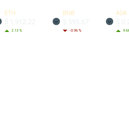
ETH
BNB
ADA
$ 1,912.22
$ 593.57
$ 0.
2.13 %
-0.96 %
9.6