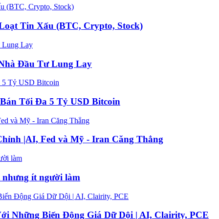
oạt Tin Xấu (BTC, Crypto, Stock)
n Nhà Đầu Tư Lung Lay
Bán Tối Đa 5 Tỷ USD Bitcoin
hỉnh |AI, Fed và Mỹ - Iran Căng Thẳng
t nhưng ít người làm
 Những Biến Động Giá Dữ Dội | AI, Clairity, PCE