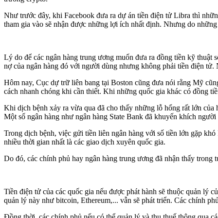
Như trước đây, khi Facebook đưa ra dự án tiền điện tử Libra thì nhữ
tham gia vào sẽ nhận được những lợi ích nhất định. Nhưng do những 
Lý do để các ngân hàng trung ương muốn đưa ra đồng tiền kỹ thuật số 
nợ của ngân hàng đó với người dùng nhưng không phải tiền điện tử. N
Hôm nay, Cục dự trữ liên bang tại Boston cũng đưa nói rằng Mỹ cũng
cách nhanh chóng khi cần thiết. Khi những quốc gia khác có đồng ti
Khi dịch bệnh xảy ra vừa qua đã cho thấy những lỗ hổng rất lớn của 
Một số ngân hàng như ngân hàng State Bank đã khuyến khích người dâ
Trong dịch bệnh, việc gửi tiền liên ngân hàng với số tiền lớn gặp kh
nhiều thời gian nhất là các giao dịch xuyên quốc gia.
Do đó, các chính phủ hay ngân hàng trung ương đã nhận thấy trong tươn
Tiền điện tử của các quốc gia nếu được phát hành sẽ thuộc quản lý củ
quản lý này như bitcoin, Ethereum,... vẫn sẽ phát triển. Các chính ph
Đồng thời, các chính phủ nếu có thể quản lý và thu thuế thông qua các