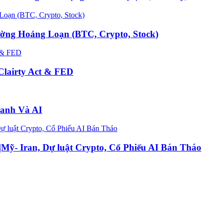
ường Hoảng Loạn (BTC, Crypto, Stock)
Clairty Act & FED
ranh Và AI
Mỹ- Iran, Dự luật Crypto, Cổ Phiếu AI Bán Tháo