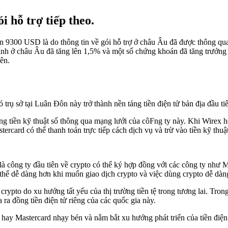
i hỗ trợ tiếp theo.
 trên 9300 USD là do thông tin về gói hỗ trợ ở châu Âu đã được thông
ình ở châu Âu đã tăng lên 1,5% và một số chứng khoán đã tăng trưởng 
ên.
có trụ sở tại Luân Đôn này trở thành nền tảng tiền điện tử bản địa đầu
 tiền kỹ thuật số thông qua mạng lưới của côFng ty này. Khi Wirex hợp
rcard có thể thanh toán trực tiếp cách dịch vụ và trừ vào tiền kỹ thuậ
x là công ty đầu tiên về crypto có thể ký hợp đồng với các công ty nh
thể dễ dàng hơn khi muốn giao dịch crypto và việc dùng crypto dễ dàn
rypto do xu hướng tất yếu của thị trường tiền tệ trong tương lai. Tron
ra đồng tiền điện tử riêng của các quốc gia này.
 hay Mastercard nhạy bén và nắm bắt xu hướng phát triển của tiền điện 