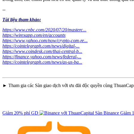
--
Tài liệu tham khảo:
https://www.cnbc.com/2020/07/20/masterc...
https://wirexapp.com/en/accounts
https://www.yahoo.com/now/crypto-com-re...
https://cointelegraph.com/news/digital-...
https://www.coindesk.com/thai-central-b...
https://finance.yahoo.com/news/federal-...
https://cointelegraph.com/news/as-us-ba...
► Tham gia các Sàn giao dịch với ưu đãi độc quyền cùng ThuanCapi
Giảm 20% phí GD
Sàn Binance
Giảm 1