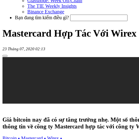
Glassnode: Week On-Chain
The TIE Weekly Insights
Binance Exchange
Bạn đang tìm kiếm điều gì?
Mastercard Hợp Tác Với Wirex 
23 Tháng 07, 2020 02:13
Giá bitcoin nay đã có sự tăng trưởng nhẹ. Một số thôn
thông tin về công ty Mastercard hợp tác với công ty 
Bitcoin
•
Mastercard
•
Wirex
•