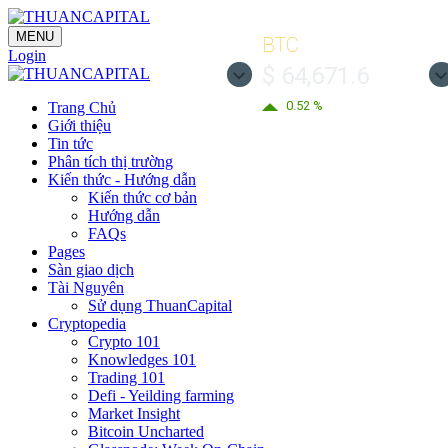
MENU
BTC
Login
$ 64,671.6
0.52 %
Trang Chủ
Giới thiệu
Tin tức
Phân tích thị trường
Kiến thức - Hướng dẫn
Kiến thức cơ bản
Hướng dẫn
FAQs
Pages
Sàn giao dịch
Tài Nguyên
Sử dụng ThuanCapital
Cryptopedia
Crypto 101
Knowledges 101
Trading 101
Defi - Yeilding farming
Market Insight
Bitcoin Uncharted