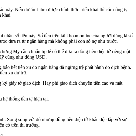
n này. Nếu dự án Libra được chính thức triển khai thì các công ty
 khai.
 nhận số tiền này. Số tiền trên tài khoản online của người dùng là số
 được đưa ra từ ngân hàng mà không phải con số nợ như trước.
Nhưng Mỹ cần chuẩn bị để có thể đưa ra đồng tiền điện tử riêng một
hủ Mỹ cũng như đồng USD.
g báo hết tiền xu do ngân hàng đã ngừng trệ phát hành do dịch bệnh.
tiền xu dự trữ.
 ký giấy tờ giao dịch. Hay phí giao dịch chuyển tiền cao và mất
hệ thống tiền tệ hiện tại.
ịnh. Song song với đó những đồng tiền điện tử khác độc lập với sự
ện có trên thị trường.
ng.