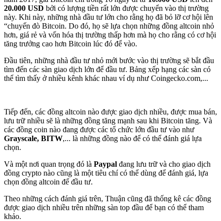
20.000 USD
bởi có lượng tiền rất lớn được chuyển vào thị trường
này. Khi này, những nhà đầu tư lớn cho rằng họ đã bỏ lỡ cơ hội lên
“chuyến đò Bitcoin. Do đó, họ sẽ lựa chọn những đồng altcoin nhỏ
hơn, giá rẻ và vốn hóa thị trường thấp hơn mà họ cho rằng có cơ hội
tăng trưởng cao hơn Bitcoin lúc đó để vào.
Đầu tiên, những nhà đầu tư nhỏ mới bước vào thị trường sẽ bắt đầu
tìm đến các sàn giao dịch lớn để đầu tư. Bảng xếp hạng các sàn có
thể tìm thấy ở nhiều kênh khác nhau ví dụ như Coingecko.com,...
Tiếp đến, các đồng altcoin nào được giao dịch nhiều, được mua bán,
lưu trữ nhiều sẽ là những đồng tăng mạnh sau khi Bitcoin tăng. Và
các đồng coin nào đang được các tổ chức lớn đầu tư vào như
Grayscale, BITW
,... là những đồng nào để có thể đánh giá lựa
chọn.
Và một nơi quan trọng đó là
Paypal
đang lưu trữ và cho giao dịch
đồng crypto nào cũng là một tiêu chí có thể dùng để đánh giá, lựa
chọn đồng altcoin để đầu tư.
Theo những cách đánh giá trên, Thuận cũng đã thống kê các đồng
được giao dịch nhiều trên những sàn top đầu để bạn có thể tham
khảo.