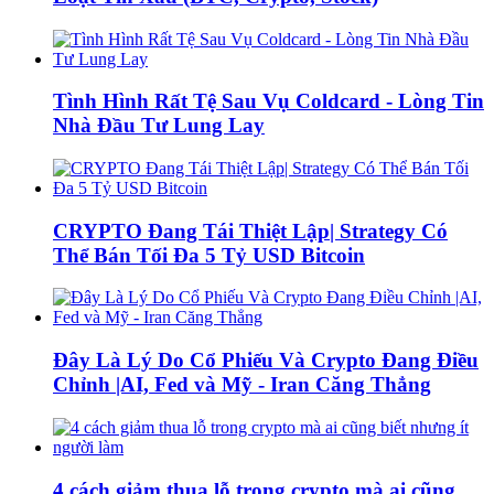
Tình Hình Rất Tệ Sau Vụ Coldcard - Lòng Tin
Nhà Đầu Tư Lung Lay
CRYPTO Đang Tái Thiệt Lập| Strategy Có
Thể Bán Tối Đa 5 Tỷ USD Bitcoin
Đây Là Lý Do Cổ Phiếu Và Crypto Đang Điều
Chỉnh |AI, Fed và Mỹ - Iran Căng Thẳng
4 cách giảm thua lỗ trong crypto mà ai cũng