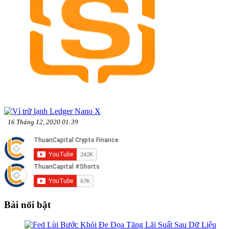
16 Tháng 12, 2020 01:39
Bài nổi bật