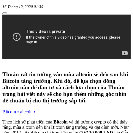
16 Tháng 12, 2020 01:39
Thuận rất tin tưởng vào mùa altcoin sẽ đến sau khi
Bitcoin tăng trưởng. Khi đó, để lựa chọn đồng
altcoin nào để đầu tư và cách lựa chọn của Thuận
trong bài viết này sẽ cho bạn thêm những góc nhìn
để chuẩn bị cho thị trường sắp tới.
Bitcoin
•
altcoin
•
Theo lịch sử phát triển của
Bitcoin
và thị trường crypto có thể thấy
rằng, mùa altcoin đến khi Bitcoin tăng trưởng và đạt đỉnh mới. Như
năm 2017, giá Bitcoin chỉ trong 16 ngày đi từ
10.000 USD
lên đến