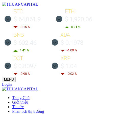
BTC
ETH
$ 64,861.9
$ 1,920.06
-0.15 %
0.21 %
BNB
ADA
$ 602.46
$ 0.1978
1.41 %
-1.09 %
DOT
XRP
$ 0.8097
$ 1.04
-0.98 %
-0.02 %
MENU
Login
Trang Chủ
Giới thiệu
Tin tức
Phân tích thị trường