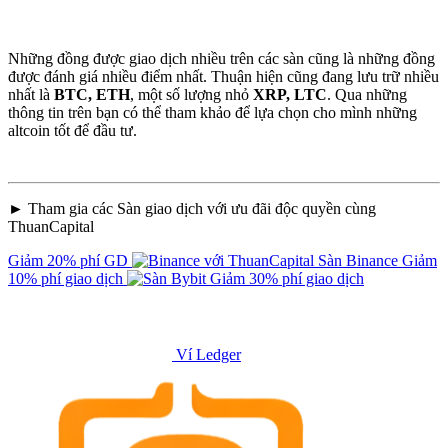
Những đồng được giao dịch nhiều trên các sàn cũng là những đồng
được đánh giá nhiều điểm nhất. Thuận hiện cũng đang lưu trữ nhiều
nhất là
BTC, ETH
, một số lượng nhỏ
XRP, LTC
. Qua những
thông tin trên bạn có thể tham khảo để lựa chọn cho mình những
altcoin tốt để đầu tư.
► Tham gia các Sàn giao dịch với ưu đãi độc quyền cùng
ThuanCapital
Giảm 20% phí GD
Sàn Binance
Giảm
10% phí giao dịch
Giảm 30% phí giao dịch
Ví Ledger