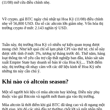
(11/08) mở cửa điều chỉnh nhẹ.
Về crypto, giá BTC ngày chủ nhật tại Hoa Kỳ (11/08) điều chỉnh
nhẹ về 56,800 USD. Đa số các altcoin lớn giảm nhẹ. Vốn hóa thị
trường crypto ở mức 2.143 nghìn tỷ USD.
Tuần này, thị trường Hoa Kỳ có nhiều sự kiện quan trọng được
mong chờ. Như kết quả chỉ số lạm phát CPI vào thứ tư, chỉ số này
được ước tính ở mức 3%, tương tự tháng trước đó. Thứ năm, hàng
loạt thông tin về yêu cầu trợ cấp thất nghiệp ban đầu, khảo sát sản
xuất Empire State hay doanh số bán lẻ của Hoa Kỳ,... Thời điểm
này, thị trường rất nhạy cảm với các dữ liệu kinh tế Hoa Kỳ nên
những tin này cần chú ý.
Khi nào có altcoin season?
Một số người hỏi liệu có mùa altcoin hay không. Điều này phụ
thuộc vào giá Bitcoin và người mới tham gia vào thị trường.
Mùa altcoin là thời điểm khi giá BTC đã tăng cao và đi ngang một
thời gian, khi đó các nhà đầu tư thường chốt lời và một phần tiền