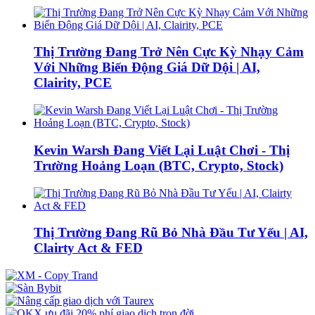
Thị Trường Đang Trở Nên Cực Kỳ Nhạy Cảm
Với Những Biến Động Giá Dữ Dội | AI,
Clairity, PCE
Kevin Warsh Đang Viết Lại Luật Chơi - Thị
Trường Hoảng Loạn (BTC, Crypto, Stock)
Thị Trường Đang Rũ Bỏ Nhà Đầu Tư Yếu | AI,
Clairty Act & FED