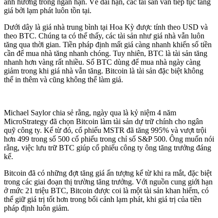
ảnh hưởng trong ngắn hạn. Về dài hạn, các tài sản vẫn tiếp tục tăng
giá bởi lạm phát luôn tồn tại.
Dưới dây là giá nhà trung bình tại Hoa Kỳ được tính theo USD và
theo BTC. Chúng ta có thể thấy, các tài sản như giá nhà vẫn luôn
tăng qua thời gian. Tiền pháp định mất giá càng nhanh khiến số tiền
cần để mua nhà tăng nhanh chóng. Tuy nhiên, BTC là tài sản tăng
nhanh hơn vàng rất nhiều. Số BTC dùng để mua nhà ngày càng
giảm trong khi giá nhà vẫn tăng. Bitcoin là tài sản đặc biệt không
thể in thêm và cũng không thể làm giả.
Michael Saylor chia sẻ rằng, ngày qua là kỷ niệm 4 năm
MicroStrategy đã chọn Bitcoin làm tài sản dự trữ chính cho ngân
quỹ công ty. Kể từ đó, cổ phiếu MSTR đã tăng 995% và vượt trội
hơn 499 trong số 500 cổ phiếu trong chỉ số S&P 500. Ông muốn nói
rằng, việc lưu trữ BTC giúp cổ phiếu công ty ông tăng trưởng đáng
kể.
Bitcoin đã có những đợt tăng giá ấn tượng kể từ khi ra mắt, đặc biệt
trong các giai đoạn thị trường tăng trưởng. Với nguồn cung giới hạn
ở mức 21 triệu BTC, Bitcoin được coi là một tài sản khan hiếm, có
thể giữ giá trị tốt hơn trong bối cảnh lạm phát, khi giá trị của tiền
pháp định luôn giảm.