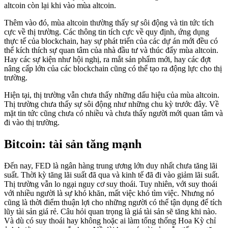
altcoin còn lại khi vào mùa altcoin.
Thêm vào đó, mùa altcoin thường thấy sự sôi động và tin tức tích
cực về thị trường. Các thông tin tích cực về quy định, ứng dụng
thực tế của blockchain, hay sự phát triển của các dự án mới đều có
thể kích thích sự quan tâm của nhà đầu tư và thúc đẩy mùa altcoin.
Hay các sự kiện như hội nghị, ra mắt sản phẩm mới, hay các đợt
nâng cấp lớn của các blockchain cũng có thể tạo ra động lực cho thị
trường.
Hiện tại, thị trường vẫn chưa thấy những dấu hiệu của mùa altcoin.
Thị trường chưa thấy sự sôi động như những chu kỳ trước đây. Về
mặt tin tức cũng chưa có nhiều và chưa thấy người mới quan tâm và
đi vào thị trường.
Bitcoin: tài sản tăng mạnh
Đến nay, FED là ngân hàng trung ương lớn duy nhất chưa tăng lãi
suất. Thời kỳ tăng lãi suất đã qua và kinh tế đã đi vào giảm lãi suất.
Thị trường vẫn lo ngại nguy cơ suy thoái. Tuy nhiên, với suy thoái
với nhiều người là sự khó khăn, mất việc khó tìm việc. Nhưng nó
cũng là thời điểm thuận lợi cho những người có thể tận dụng để tích
lũy tài sản giá rẻ. Câu hỏi quan trọng là giá tài sản sẽ tăng khi nào.
Và dù có suy thoái hay không hoặc ai làm tổng thống Hoa Kỳ chỉ