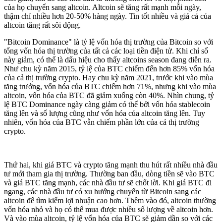
của họ chuyển sang altcoin. Altcoin sẽ tăng rất mạnh mỗi ngày,
thậm chí nhiều hơn 20-50% hàng ngày. Tin tốt nhiều và giá cả của
altcoin tăng rất sôi động.
"Bitcoin Dominance" là tỷ lệ vốn hóa thị trường của Bitcoin so với
tổng vốn hóa thị trường của tất cả các loại tiền điện tử. Khi chỉ số
này giảm, có thể là dấu hiệu cho thấy altcoins season đang diễn ra.
Như chu kỳ năm 2015, tỷ lệ của BTC chiếm đến hơn 85% vốn hóa
của cả thị trường crypto. Hay chu kỳ năm 2021, trước khi vào mùa
tăng trưởng, vốn hóa của BTC chiếm hơn 71%, nhưng khi vào mùa
altcoin, vốn hóa của BTC đã giảm xuống còn 40%. Nhìn chung, tỷ
lệ BTC Dominance ngày càng giảm có thể bởi vốn hóa stablecoin
tăng lên và số lượng cũng như vốn hóa của altcoin tăng lên. Tuy
nhiên, vốn hóa của BTC vẫn chiếm phần lớn của cả thị trường
crypto.
Thứ hai, khi giá BTC và crypto tăng mạnh thu hút rất nhiều nhà đầu
tư mới tham gia thị trường. Thường ban đầu, dòng tiền sẽ vào BTC
và giá BTC tăng mạnh, các nhà đầu tư sẽ chốt lời. Khi giá BTC đi
ngang, các nhà đầu tư có xu hướng chuyển từ Bitcoin sang các
altcoin để tìm kiếm lợi nhuận cao hơn. Thêm vào đó, altcoin thường
vốn hóa nhỏ và họ có thể mua được nhiều số lượng về altcoin hơn.
Và vào mùa altcoin, tỷ lệ vốn hóa của BTC sẽ giảm dần so với các