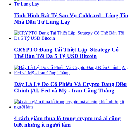
Tình Hình Rất Tệ Sau Vụ Coldcard - Lòng Tin
Nhà Đầu Tư Lung Lay
CRYPTO Đang Tái Thiệt Lập| Strategy Có
Thể Bán Tối Đa 5 Tỷ USD Bitcoin
Đây Là Lý Do Cổ Phiếu Và Crypto Đang Điều
Chỉnh |AI, Fed và Mỹ - Iran Căng Thẳng
4 cách giảm thua lỗ trong crypto mà ai cũng
biết nhưng ít người làm