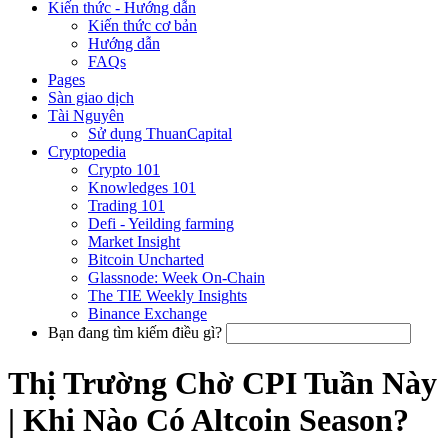
Kiến thức - Hướng dẫn
Kiến thức cơ bản
Hướng dẫn
FAQs
Pages
Sàn giao dịch
Tài Nguyên
Sử dụng ThuanCapital
Cryptopedia
Crypto 101
Knowledges 101
Trading 101
Defi - Yeilding farming
Market Insight
Bitcoin Uncharted
Glassnode: Week On-Chain
The TIE Weekly Insights
Binance Exchange
Bạn đang tìm kiếm điều gì?
Thị Trường Chờ CPI Tuần Này
| Khi Nào Có Altcoin Season?