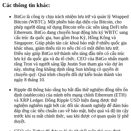
Các thông tin khác:
BitGo là công ty chịu trách nhiệm lưu trữ và quản lý Wrapped
Bitcoin (WBTC). Một phiên bản đại diện của Bitcoin, cho
phép người dùng sử dụng Bitcoin trên các nền tảng DeFi trên
Ethereum. BitGo đang chuyển hoạt động lưu ký WBTC sang
cấu trúc đa quốc gia, bao gồm Hoa Kỳ, Hồng Kông và
Singapore. Giúp phân tán các khoá bảo mật ở nhiều quốc gia
khác nhau, giảm thiểu rủi ro nếu chỉ có một điểm lưu trữ.
Điều này giúp BitGo trở thành nền tảng đầu tiên có cấu trúc
lưu ký đa quốc gia và đa tổ chức. CEO của BitGo nhấn mạnh
rằng Tron và người sáng lập Justin Sun tham gia vào dự án
này, nhưng ông khẳng định rằng Sun không có quyền di
chuyển quỹ. Quá trình chuyển đổi dự kiến hoàn thành vào
ngày 8 tháng 10.
Ripple đã thông báo rằng họ bắt đầu thử nghiệm đồng tiền ổn
định (stablecoin) của mình trên mạng chính Ethereum (ETH)
và XRP Ledger. Đồng Ripple USD hiện đang được thử
nghiệm nghiêm ngặt bởi các đối tác doanh nghiệp để đảm bảo
đáp ứng các tiêu chuẩn cao về bảo mật, hiệu quả và độ tin cậy
trước khi ra mắt chính thức, sau khi được cơ quan quản lý phê
duyệt.