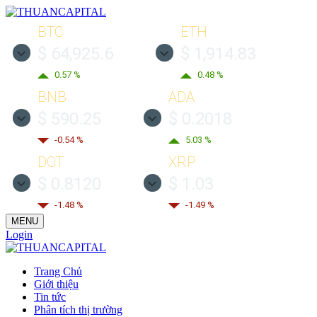
BTC
ETH
$ 64,925.6
$ 1,914.83
0.57 %
0.48 %
BNB
ADA
$ 590.25
$ 0.2018
-0.54 %
5.03 %
DOT
XRP
$ 0.8120
$ 1.03
-1.48 %
-1.49 %
MENU
Login
Trang Chủ
Giới thiệu
Tin tức
Phân tích thị trường