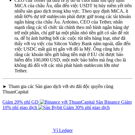
CEO của Tether đã đưa ra lý do từ chối tuân thủ quy định
MiCA của châu Âu, dẫn đến việc USDT bị hủy niêm yết trên
nhiều sàn giao dịch trong khu vực. Theo quy định MiCA, ít
nhất 60% dự trữ stablecoin phải được giữ trong các tài khoản
ngân hàng của châu Âu. Ardoino, CEO của Tether, nhấn
mạnh rằng các tổ chức tài chính theo mô hình ngân hàng dự
trữ một phần, chỉ giữ lại một phần nhỏ tiền gửi có sẵn để rút
ra, dễ bị ảnh hưởng bởi các cuộc rút tiền hàng loạt, như đã
thấy với vụ việc của Silicon Valley Bank năm ngoái, dẫn đến
việc USDC mất giá trị gắn với đô la Mỹ. Ông cũng lưu ý
rằng các khoản tiền gửi bằng tiền mặt ở EU chỉ được bảo
hiểm đến 100,000 USD, một mức bảo hiểm mà ông cho là
không đủ đối với các nhà phát hành stablecoin lớn như
Tether.
► Tham gia các Sàn giao dịch với ưu đãi độc quyền cùng
ThuanCapital
Giảm 20% phí GD
Sàn Binance
Giảm
10% phí giao dịch
Giảm 30% phí giao dịch
Ví Ledger