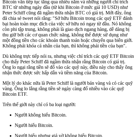
Bitcoin vẫn tiếp tục tăng qua nhiều năm và những người chỉ trích
BTC từ những ngày đầu (từ khi Bitcoin ở mức giá 10 USD) như
Peter Schiff cũng đã ngầm thừa nhận BTC có giá trị. Mới đây, ông
đã chia sẻ tweet nói rằng: "Sở hữu Bitcoin trong các quỹ ETF đánh
bại hoàn toàn mục đích của việc sở hữu nó ngay từ đầu. Nó không
còn phi tập trung, không phải là giao dịch ngang hàng, dễ dàng bị
thu giữ bởi các cơ quan chức năng, không thể được sử dụng như
một đồng tiền cho các khoản thanh toán hoặc chuyển qua biên giới.
Không phải khóa cá nhân của bạn, thì không phải tiền của bạn".
Dù không trực tiếp nói ra, nhưng việc chỉ trích các quỹ ETF Bitcoin
cho thấy Peter Schiff đã ngầm thừa nhận rằng Bitcoin có giá trị.
Ông lo ngại rằng tiền sẽ đổ vào các quỹ này, điều này cho thấy ông
nhận thức được sức hấp dẫn và tiềm năng của Bitcoin.
Một lý do khác nữa là Peter Schiff là người bán vàng và có các quỹ
vàng. Ông lo lắng rằng tiền sẽ ngày càng đổ nhiều vào các quỹ
Bitcoin ETF.
Trên thế giới này chỉ có ba loại người:
Người không hiểu Bitcoin.
Người hiểu Bitcoin.
Người hiểu nhưng giả vờ không hiểu Bitcoin.