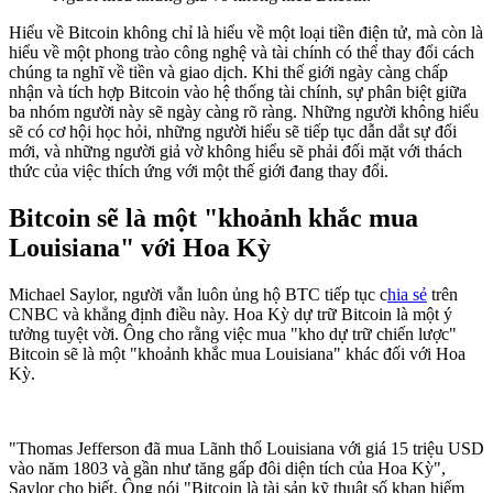
Hiểu về Bitcoin không chỉ là hiểu về một loại tiền điện tử, mà còn là
hiểu về một phong trào công nghệ và tài chính có thể thay đổi cách
chúng ta nghĩ về tiền và giao dịch. Khi thế giới ngày càng chấp
nhận và tích hợp Bitcoin vào hệ thống tài chính, sự phân biệt giữa
ba nhóm người này sẽ ngày càng rõ ràng. Những người không hiểu
sẽ có cơ hội học hỏi, những người hiểu sẽ tiếp tục dẫn dắt sự đổi
mới, và những người giả vờ không hiểu sẽ phải đối mặt với thách
thức của việc thích ứng với một thế giới đang thay đổi.
Bitcoin sẽ là một "khoảnh khắc mua
Louisiana" với Hoa Kỳ
Michael Saylor, người vẫn luôn ủng hộ BTC tiếp tục c
hia sẻ
trên
CNBC và khẳng định điều này. Hoa Kỳ dự trữ Bitcoin là một ý
tưởng tuyệt vời. Ông cho rằng việc mua "kho dự trữ chiến lược"
Bitcoin sẽ là một "khoảnh khắc mua Louisiana" khác đối với Hoa
Kỳ.
"Thomas Jefferson đã mua Lãnh thổ Louisiana với giá 15 triệu USD
vào năm 1803 và gần như tăng gấp đôi diện tích của Hoa Kỳ",
Saylor cho biết. Ông nói "Bitcoin là tài sản kỹ thuật số khan hiếm