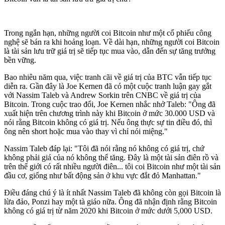
Trong ngắn hạn, những người coi Bitcoin như một cổ phiếu công
nghệ sẽ bán ra khi hoảng loạn. Về dài hạn, những người coi Bitcoin
là tài sản lưu trữ giá trị sẽ tiếp tục mua vào, dẫn đến sự tăng trưởng
bền vững.
Bao nhiêu năm qua, việc tranh cãi về giá trị của BTC vẫn tiếp tục
diễn ra. Gần đây là Joe Kernen đã có một cuộc tranh luận gay gắt
với Nassim Taleb và Andrew Sorkin trên CNBC về giá trị của
Bitcoin. Trong cuộc trao đổi, Joe Kernen nhắc nhở Taleb: "Ông đã
xuất hiện trên chương trình này khi Bitcoin ở mức 30.000 USD và
nói rằng Bitcoin không có giá trị. Nếu ông thực sự tin điều đó, thì
ông nên short hoặc mua vào thay vì chỉ nói miệng."
Nassim Taleb đáp lại: "Tôi đã nói rằng nó không có giá trị, chứ
không phải giá của nó không thể tăng. Đây là một tài sản điên rồ và
trên thế giới có rất nhiều người điên... tôi coi Bitcoin như một tài sản
đầu cơ, giống như bất động sản ở khu vực đắt đỏ Manhattan."
Điều đáng chú ý là ít nhất Nassim Taleb đã không còn gọi Bitcoin là
lừa đảo, Ponzi hay một tà giáo nữa. Ông đã nhận định rằng Bitcoin
không có giá trị từ năm 2020 khi Bitcoin ở mức dưới 5,000 USD.