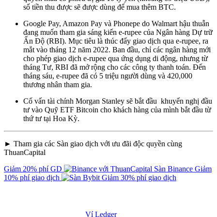
số tiền thu được sẽ được dùng để mua thêm BTC.
Google Pay, Amazon Pay và Phonepe do Walmart hậu thuẫn
đang muốn tham gia sáng kiến e-rupee của Ngân hàng Dự trữ
Ấn Độ (RBI). Mục tiêu là thúc đẩy giao dịch qua e-rupee, ra
mắt vào tháng 12 năm 2022. Ban đầu, chỉ các ngân hàng mới
cho phép giao dịch e-rupee qua ứng dụng di động, nhưng từ
tháng Tư, RBI đã mở rộng cho các công ty thanh toán. Đến
tháng sáu, e-rupee đã có 5 triệu người dùng và 420,000
thương nhân tham gia.
Cố vấn tài chính Morgan Stanley sẽ bắt đầu khuyến nghị đầu
tư vào Quỹ ETF Bitcoin cho khách hàng của mình bắt đầu từ
thứ tư tại Hoa Kỳ.
► Tham gia các Sàn giao dịch với ưu đãi độc quyền cùng
ThuanCapital
Giảm 20% phí GD
Sàn Binance
Giảm
10% phí giao dịch
Giảm 30% phí giao dịch
Ví Ledger