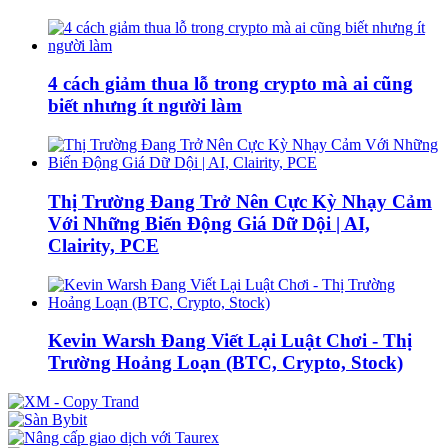
4 cách giảm thua lỗ trong crypto mà ai cũng
biết nhưng ít người làm
Thị Trường Đang Trở Nên Cực Kỳ Nhạy Cảm
Với Những Biến Động Giá Dữ Dội | AI,
Clairity, PCE
Kevin Warsh Đang Viết Lại Luật Chơi - Thị
Trường Hoảng Loạn (BTC, Crypto, Stock)