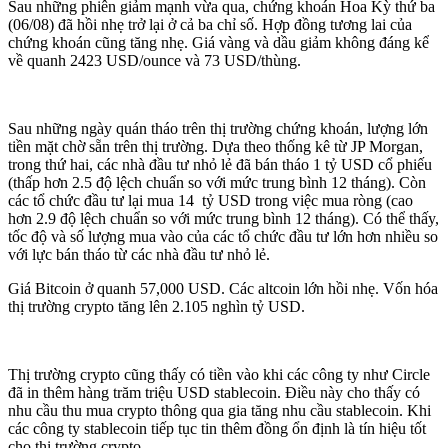
Sau những phiên giảm mạnh vừa qua, chứng khoán Hoa Kỳ thứ ba
(06/08) đã hồi nhẹ trở lại ở cả ba chỉ số. Hợp đồng tương lai của
chứng khoán cũng tăng nhẹ. Giá vàng và dầu giảm không đáng kể
về quanh 2423 USD/ounce và 73 USD/thùng.
Sau những ngày quán tháo trên thị trường chứng khoán, lượng lớn
tiền mặt chờ sẵn trên thị trường. Dựa theo thống kê từ JP Morgan,
trong thứ hai, các nhà đầu tư nhỏ lẻ đã bán tháo 1 tỷ USD cổ phiếu
(thấp hơn 2.5 độ lệch chuẩn so với mức trung bình 12 tháng). Còn
các tổ chức đầu tư lại mua 14 tỷ USD trong việc mua ròng (cao
hơn 2.9 độ lệch chuẩn so với mức trung bình 12 tháng). Có thể thấy,
tốc độ và số lượng mua vào của các tổ chức đầu tư lớn hơn nhiều so
với lực bán tháo từ các nhà đầu tư nhỏ lẻ.
Giá Bitcoin ở quanh 57,000 USD. Các altcoin lớn hồi nhẹ. Vốn hóa
thị trường crypto tăng lên 2.105 nghìn tỷ USD.
Thị trường crypto cũng thấy có tiền vào khi các công ty như Circle
đã in thêm hàng trăm triệu USD stablecoin. Điều này cho thấy có
nhu cầu thu mua crypto thông qua gia tăng nhu cầu stablecoin. Khi
các công ty stablecoin tiếp tục tin thêm đồng ổn định là tín hiệu tốt
cho thị trường crypto.