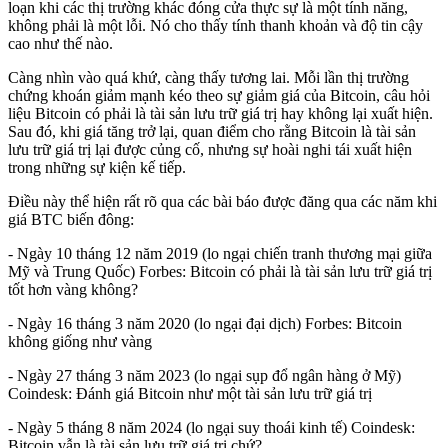
loạn khi các thị trường khác đóng cửa thực sự là một tính năng,
không phải là một lỗi. Nó cho thấy tính thanh khoản và độ tin cậy
cao như thế nào.
Càng nhìn vào quá khứ, càng thấy tương lai. Mỗi lần thị trường
chứng khoán giảm mạnh kéo theo sự giảm giá của Bitcoin, câu hỏi
liệu Bitcoin có phải là tài sản lưu trữ giá trị hay không lại xuất hiện.
Sau đó, khi giá tăng trở lại, quan điểm cho rằng Bitcoin là tài sản
lưu trữ giá trị lại được củng cố, nhưng sự hoài nghi tái xuất hiện
trong những sự kiện kế tiếp.
Điều này thể hiện rất rõ qua các bài báo được đăng qua các năm khi
giá BTC biến đông:
- Ngày 10 tháng 12 năm 2019 (lo ngại chiến tranh thương mại giữa
Mỹ và Trung Quốc) Forbes: Bitcoin có phải là tài sản lưu trữ giá trị
tốt hơn vàng không?
- Ngày 16 tháng 3 năm 2020 (lo ngại đại dịch) Forbes: Bitcoin
không giống như vàng
- Ngày 27 tháng 3 năm 2023 (lo ngại sụp đổ ngân hàng ở Mỹ)
Coindesk: Đánh giá Bitcoin như một tài sản lưu trữ giá trị
- Ngày 5 tháng 8 năm 2024 (lo ngại suy thoái kinh tế) Coindesk:
Bitcoin vẫn là tài sản lưu trữ giá trị chứ?