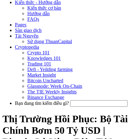
Kiến thức - Hướng dẫn
Kiến thức cơ bản
Hướng dẫn
FAQs
Pages
Sàn giao dịch
Tài Nguyên
Sử dụng ThuanCapital
Cryptopedia
Crypto 101
Knowledges 101
Trading 101
Defi - Yeilding farming
Market Insight
Bitcoin Uncharted
Glassnode: Week On-Chain
The TIE Weekly Insights
Binance Exchange
Bạn đang tìm kiếm điều gì?
Thị Trường Hồi Phục: Bộ Tài
Chính Bơm 50 Tỷ USD |