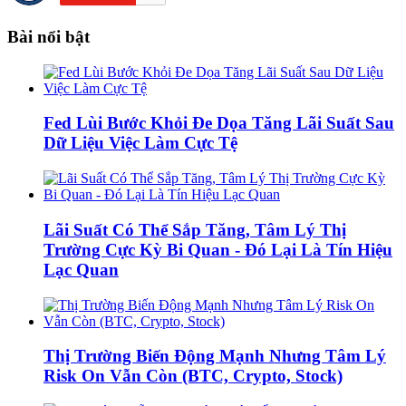
Bài nổi bật
Fed Lùi Bước Khỏi Đe Dọa Tăng Lãi Suất Sau
Dữ Liệu Việc Làm Cực Tệ
Lãi Suất Có Thể Sắp Tăng, Tâm Lý Thị
Trường Cực Kỳ Bi Quan - Đó Lại Là Tín Hiệu
Lạc Quan
Thị Trường Biến Động Mạnh Nhưng Tâm Lý
Risk On Vẫn Còn (BTC, Crypto, Stock)