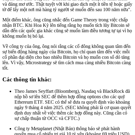
và đáng mơ ước. Thật tuyệt vời khi giao dịch một ít tiền tệ hoặc giấy
tờ để lấy một nơi mà hàng tỷ người sẽ muốn đến sau 100 năm nữa".
Một điểm khác, ông cũng nhắc đến Game Theory trong việc chấp
nhận BTC. Khi Hoa Kỳ lên tiếng rằng họ muốn tích lũy Bitcoin sẽ
dẫn đến các quốc gia khác cũng sẽ muốn làm điều tương tự tại vì họ
không muốn bị bỏ lại.
Về công ty của ông, ông nói rằng các cổ đông không quan tâm đến
sự biến động hàng ngày của Bitcoin, họ chỉ quan tâm đến việc mỗi
cổ phần đại diện cho bao nhiêu Bitcoin và họ muốn con số đó tăng
lên. Vì vậy, Microstrategy sẽ tìm cách mua càng nhiều Bitcoin càng
tốt.
Các thông tin khác:
Theo James Seyffart (Bloomberg), Nasdaq và BlackRock đã
nộp hồ sơ lên SEC để thêm hợp đồng options cho các quỹ
Ethereum ETF. SEC có thể sẽ đưa ra quyết định vào khoảng
ngày 9 tháng 4 năm 2025. (SEC không phải là cơ quan quyết
định duy nhất về việc thêm các hợp đồng này. Cũng cần có
sự chấp thuận từ OCC và CFTC.)
Công ty Metaplanet (Nhật Bản) thông báo sẽ phát hành
quyền mua cổ phiếu trị giá 10 tỷ yên (khoảng 69 triệu USD),