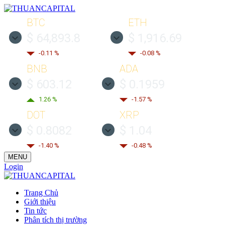
BTC
ETH
$ 64,893.8
$ 1,916.69
-0.11 %
-0.08 %
BNB
ADA
$ 603.12
$ 0.1959
1.26 %
-1.57 %
DOT
XRP
$ 0.8082
$ 1.04
-1.40 %
-0.48 %
MENU
Login
Trang Chủ
Giới thiệu
Tin tức
Phân tích thị trường