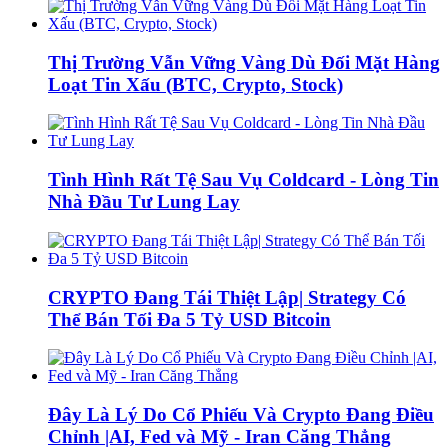
Thị Trường Vẫn Vững Vàng Dù Đối Mặt Hàng
Loạt Tin Xấu (BTC, Crypto, Stock)
Tình Hình Rất Tệ Sau Vụ Coldcard - Lòng Tin
Nhà Đầu Tư Lung Lay
CRYPTO Đang Tái Thiệt Lập| Strategy Có
Thể Bán Tối Đa 5 Tỷ USD Bitcoin
Đây Là Lý Do Cổ Phiếu Và Crypto Đang Điều
Chỉnh |AI, Fed và Mỹ - Iran Căng Thẳng