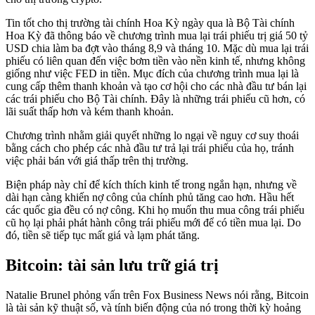
Tin tốt cho thị trường tài chính Hoa Kỳ ngày qua là Bộ Tài chính
Hoa Kỳ đã thông báo về chương trình mua lại trái phiếu trị giá 50 tỷ
USD chia làm ba đợt vào tháng 8,9 và tháng 10. Mặc dù mua lại trái
phiếu có liên quan đến việc bơm tiền vào nền kinh tế, nhưng không
giống như việc FED in tiền. Mục đích của chương trình mua lại là
cung cấp thêm thanh khoản và tạo cơ hội cho các nhà đầu tư bán lại
các trái phiếu cho Bộ Tài chính. Đây là những trái phiếu cũ hơn, có
lãi suất thấp hơn và kém thanh khoản.
Chương trình nhằm giải quyết những lo ngại về nguy cơ suy thoái
bằng cách cho phép các nhà đầu tư trả lại trái phiếu của họ, tránh
việc phải bán với giá thấp trên thị trường.
Biện pháp này chỉ để kích thích kinh tế trong ngắn hạn, nhưng về
dài hạn càng khiến nợ công của chính phủ tăng cao hơn. Hầu hết
các quốc gia đều có nợ công. Khi họ muốn thu mua công trái phiếu
cũ họ lại phải phát hành công trái phiếu mới để có tiền mua lại. Do
đó, tiền sẽ tiếp tục mất giá và lạm phát tăng.
Bitcoin: tài sản lưu trữ giá trị
Natalie Brunel phỏng vấn trên Fox Business News nói rằng, Bitcoin
là tài sản kỹ thuật số, và tính biến động của nó trong thời kỳ hoảng