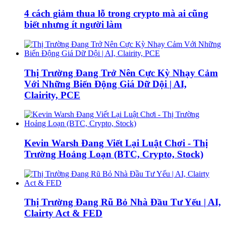
4 cách giảm thua lỗ trong crypto mà ai cũng
biết nhưng ít người làm
Thị Trường Đang Trở Nên Cực Kỳ Nhạy Cảm
Với Những Biến Động Giá Dữ Dội | AI,
Clairity, PCE
Kevin Warsh Đang Viết Lại Luật Chơi - Thị
Trường Hoảng Loạn (BTC, Crypto, Stock)
Thị Trường Đang Rũ Bỏ Nhà Đầu Tư Yếu | AI,
Clairty Act & FED