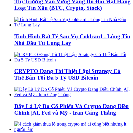
Thị Trường Vẫn Vững Vàng Dù Đối Mặt Hàng
Loạt Tin Xấu (BTC, Crypto, Stock)
Tình Hình Rất Tệ Sau Vụ Coldcard - Lòng Tin
Nhà Đầu Tư Lung Lay
CRYPTO Đang Tái Thiệt Lập| Strategy Có
Thể Bán Tối Đa 5 Tỷ USD Bitcoin
Đây Là Lý Do Cổ Phiếu Và Crypto Đang Điều
Chỉnh |AI, Fed và Mỹ - Iran Căng Thẳng