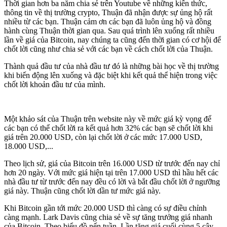
Thời gian hơn ba năm chia sẻ trên Youtube về những kiến thức,
thông tin về thị trường crypto, Thuận đã nhận được sự ủng hộ rất
nhiều từ các bạn. Thuận cảm ơn các bạn đã luôn ủng hộ và đồng
hành cùng Thuận thời gian qua. Sau quá trình lên xuống rất nhiều
lần về giá của Bitcoin, nay chúng ta cũng đến thời gian có cơ hội để
chốt lời cũng như chia sẻ với các bạn về cách chốt lời của Thuận.
Thành quả đầu tư của nhà đầu tư đó là những bài học về thị trường
khi biến động lên xuống và đặc biệt khi kết quả thể hiện trong việc
chốt lời khoản đầu tư của mình.
Một khảo sát của Thuận trên website này về mức giá kỳ vọng để
các bạn có thể chốt lời ra kết quả hơn 32% các bạn sẽ chốt lời khi
giá trên 20.000 USD, còn lại chốt lời ở các mức 17.000 USD,
18.000 USD,...
Theo lịch sử, giá của Bitcoin trên 16.000 USD từ trước đến nay chỉ
hơn 20 ngày. Với mức giá hiện tại trên 17.000 USD thì hầu hết các
nhà đầu tư từ trước đến nay đều có lời và bắt đầu chốt lời ở ngưỡng
giá này. Thuận cũng chốt lời dần tư mức giá này.
Khi Bitcoin gần tới mức 20.000 USD thì càng có sự điều chỉnh
càng mạnh. Lark Davis cũng chia sẻ về sự tăng trưởng giá nhanh
của Bitcoin. Theo biểu đồ nến tuần, Lần tăng giá cuối cùng 5 cây