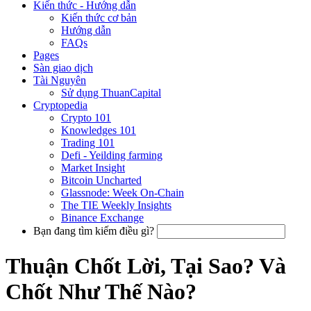
Kiến thức - Hướng dẫn
Kiến thức cơ bản
Hướng dẫn
FAQs
Pages
Sàn giao dịch
Tài Nguyên
Sử dụng ThuanCapital
Cryptopedia
Crypto 101
Knowledges 101
Trading 101
Defi - Yeilding farming
Market Insight
Bitcoin Uncharted
Glassnode: Week On-Chain
The TIE Weekly Insights
Binance Exchange
Bạn đang tìm kiếm điều gì?
Thuận Chốt Lời, Tại Sao? Và
Chốt Như Thế Nào?