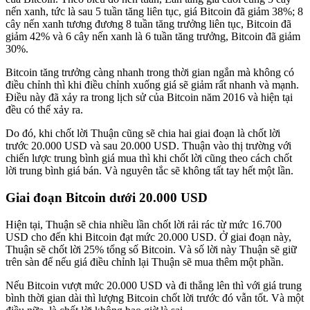
nến xanh, tức là sau 5 tuần tăng liên tục, giá Bitcoin đã giảm 38%; 8
cây nến xanh tương đương 8 tuần tăng trưởng liên tục, Bitcoin đã
giảm 42% và 6 cây nến xanh là 6 tuần tăng trưởng, Bitcoin đã giảm
30%.
Bitcoin tăng trưởng càng nhanh trong thời gian ngắn mà không có
điều chỉnh thì khi điều chỉnh xuống giá sẽ giảm rất nhanh và mạnh.
Điều này đã xảy ra trong lịch sử của Bitcoin năm 2016 và hiện tại
đều có thể xảy ra.
Do đó, khi chốt lời Thuận cũng sẽ chia hai giai đoạn là chốt lời
trước 20.000 USD và sau 20.000 USD. Thuận vào thị trường với
chiến lược trung bình giá mua thì khi chốt lời cũng theo cách chốt
lời trung bình giá bán. Và nguyên tắc sẽ không tất tay hết một lần.
Giai đoạn Bitcoin dưới 20.000 USD
Hiện tại, Thuận sẽ chia nhiều lần chốt lời rải rác từ mức 16.700
USD cho đến khi Bitcoin đạt mức 20.000 USD. Ở giai đoạn này,
Thuận sẽ chốt lời 25% tổng số Bitcoin. Và số lời này Thuận sẽ giữ
trên sàn để nếu giá điều chỉnh lại Thuận sẽ mua thêm một phần.
Nếu Bitcoin vượt mức 20.000 USD và đi thẳng lên thì với giá trung
bình thời gian dài thì lượng Bitcoin chốt lời trước đó vẫn tốt. Và một