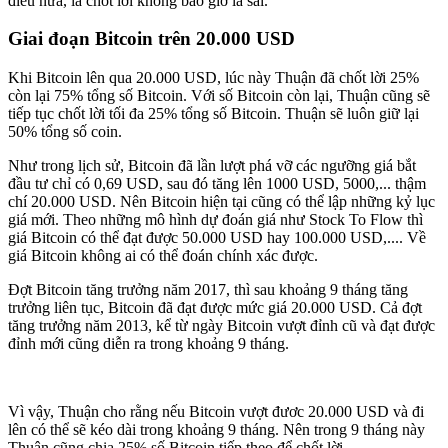
điều nữa, là chốt lời không bao giờ là sai.
Giai đoạn Bitcoin trên 20.000 USD
Khi Bitcoin lên qua 20.000 USD, lúc này Thuận đã chốt lời 25%
còn lại 75% tổng số Bitcoin. Với số Bitcoin còn lại, Thuận cũng sẽ
tiếp tục chốt lời tối đa 25% tổng số Bitcoin. Thuận sẽ luôn giữ lại
50% tổng số coin.
Như trong lịch sử, Bitcoin đã lần lượt phá vỡ các ngưỡng giá bắt
đầu tư chỉ có 0,69 USD, sau đó tăng lên 1000 USD, 5000,... thậm
chí 20.000 USD. Nên Bitcoin hiện tại cũng có thể lập những kỷ lục
giá mới. Theo những mô hình dự đoán giá như Stock To Flow thì
giá Bitcoin có thể đạt được 50.000 USD hay 100.000 USD,.... Về
giá Bitcoin không ai có thể đoán chính xác được.
Đợt Bitcoin tăng trưởng năm 2017, thì sau khoảng 9 tháng tăng
trưởng liên tục, Bitcoin đã đạt được mức giá 20.000 USD. Cả đợt
tăng trưởng năm 2013, kể từ ngày Bitcoin vượt đỉnh cũ và đạt được
đỉnh mới cũng diễn ra trong khoảng 9 tháng.
Vì vậy, Thuận cho rằng nếu Bitcoin vượt đươc 20.000 USD và đi
lên có thể sẽ kéo dài trong khoảng 9 tháng. Nên trong 9 tháng này
Thuận cũng chia 25% số Bitcoin tiếp theo để chốt lời.