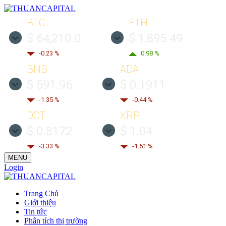
BTC
ETH
$ 64,210.0
$ 1,895.49
-0.23 %
0.98 %
BNB
ADA
$ 591.96
$ 0.1911
-1.35 %
-0.44 %
DOT
XRP
$ 0.8172
$ 1.04
-3.33 %
-1.51 %
MENU
Login
Trang Chủ
Giới thiệu
Tin tức
Phân tích thị trường