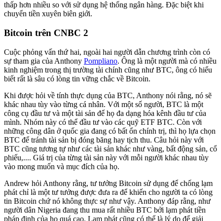
thấp hơn nhiều so với sử dụng hệ thống ngân hàng. Đặc biệt khi
chuyển tiền xuyên biên giới.
Bitcoin trên CNBC 2
Cuộc phỏng vấn thứ hai, ngoài hai người dẫn chương trình còn có
sự tham gia của Anthony
Pompliano
. Ông là một người mà có nhiều
kinh nghiệm trong thị trường tài chính cũng như BTC, ông có hiểu
biết rất là sâu có lòng tin vững chắc về Bitcoin.
Khi được hỏi về tính thực dụng của BTC, Anthony nói rằng, nó sẽ
khác nhau tùy vào từng cá nhân. Với một số người, BTC là một
công cụ đầu tư và một tài sản để họ đa dạng hóa kênh đầu tư của
mình. Nhóm này có thể đầu tư vào các quỹ ETF BTC. Còn với
những công dân ở quốc gia đang có bất ổn chính trị, thì họ lựa chọn
BTC để tránh tài sản bị đóng băng hay tịch thu. Câu hỏi này với
BTC cũng tương tự như các tài sản khác như vàng, bất động sản, cổ
phiếu,.... Giá trị của từng tài sản này với mỗi người khác nhau tùy
vào mong muốn và mục đích của họ.
Andrew hỏi Anthony rằng, tư tưởng Bitcoin sử dụng để chống lạm
phát chỉ là một tư tưởng được đưa ra để khiến cho người ta có lòng
tin Bitcoin chứ nó không thực sự như vậy. Anthony đáp rằng, như
người dân Nigeria đang thu mua rất nhiều BTC bởi lạm phát tiền
pháp định của họ quá cao. Lạm phát cũng có thể là lý do để giải