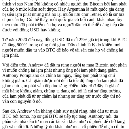
thích vì sao Nam Phi không có nhiều người thu Bitcoin bởi lạm phát
của họ ở mức kiểm soát được. Hay Argentina là một quốc gia đang
bị siêu lạm phát nhưng mà họ lại muốn lưu chữ Tether, đó là sự lựa
chọn của họ. Có thể thấy, mỗi quốc gia có bối cảnh khác nhau tùy
theo mức độ phát triển của họ và người dân có thể dễ dàng tiếp cận
được với đồng USD hay không.
Từ năm 2020 đến nay, đồng USD đã mất 25% giá trị trong khi BTC
đã tăng 800% trong cùng thời gian. Đây chính là lý do khiến mọi
người muốn đầu tư vào BTC để bảo vệ tài sản của họ và chống lại
lạm phát.
Với điều trên, Andrew đã đặt ra rằng người ta mua Bitcoin một phần
vì muốn chống lại lạm phát nhưng ông nói lạm phát đang giảm.
Anthony Pompliano đã chỉnh lại ngay, rằng lạm phát tăng chứ
không giảm. Cái giảm được nói đến là tốc độ tăng của lạm phát đã
giảm chứ lạm phát vẫn tiếp tục tăng. Điều thấy rõ ở đây là giá cả
mặt hàng không giảm, chúng ta đang nói tới là cái sự tăng trưởng
của lạm phát đã từ tự chậm lại nhưng sự tăng trừ trước đây thì nó
vẫn còn nguyên ở đó.
Sau đó, Andrew vẫn khẳng định suy nghĩ rằng, nhà đầu tư mua
BTC bởi fomo, họ sợ giá BTC sẽ tiếp tục tăng. Anthony nói, đa
phần các nhà đầu tư mua các tài sản khác như cổ phiếu để chờ tăng
giá và chốt lời. Những lý do khác như mua cổ phiếu để nhận cổ tức