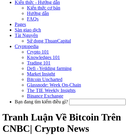
Kiến thức - Hướng dẫn
Kiến thức cơ bản
Hướng dẫn
FAQs
Pages
Sàn giao dịch
Tài Nguyên
Sử dụng ThuanCapital
Cryptopedia
Crypto 101
Knowledges 101
Trading 101
Defi - Yeilding farming
Market Insight
Bitcoin Uncharted
Glassnode: Week On-Chain
The TIE Weekly Insights
Binance Exchange
Bạn đang tìm kiếm điều gì?
Tranh Luận Về Bitcoin Trên
CNBC| Crypto News