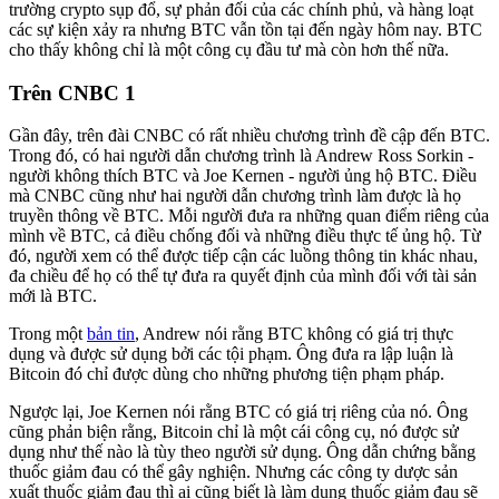
trường crypto sụp đổ, sự phản đối của các chính phủ, và hàng loạt
các sự kiện xảy ra nhưng BTC vẫn tồn tại đến ngày hôm nay. BTC
cho thấy không chỉ là một công cụ đầu tư mà còn hơn thế nữa.
Trên CNBC 1
Gần đây, trên đài CNBC có rất nhiều chương trình đề cập đến BTC.
Trong đó, có hai người dẫn chương trình là Andrew Ross Sorkin -
người không thích BTC và Joe Kernen - người ủng hộ BTC. Điều
mà CNBC cũng như hai người dẫn chương trình làm được là họ
truyền thông về BTC. Mỗi người đưa ra những quan điểm riêng của
mình về BTC, cả điều chống đối và những điều thực tế ủng hộ. Từ
đó, người xem có thể được tiếp cận các luồng thông tin khác nhau,
đa chiều để họ có thể tự đưa ra quyết định của mình đối với tài sản
mới là BTC.
Trong một
bản tin
, Andrew nói rằng BTC không có giá trị thực
dụng và được sử dụng bởi các tội phạm. Ông đưa ra lập luận là
Bitcoin đó chỉ được dùng cho những phương tiện phạm pháp.
Ngược lại, Joe Kernen nói rằng BTC có giá trị riêng của nó. Ông
cũng phản biện rằng, Bitcoin chỉ là một cái công cụ, nó được sử
dụng như thế nào là tùy theo người sử dụng. Ông dẫn chứng bằng
thuốc giảm đau có thể gây nghiện. Nhưng các công ty dược sản
xuất thuốc giảm đau thì ai cũng biết là làm dụng thuốc giảm đau sẽ