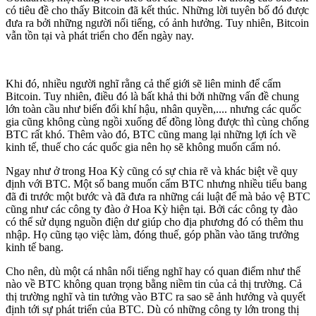
có tiêu đề cho thấy Bitcoin đã kết thúc. Những lời tuyên bố đó được
đưa ra bởi những người nổi tiếng, có ảnh hưởng. Tuy nhiên, Bitcoin
vẫn tồn tại và phát triển cho đến ngày nay.
Khi đó, nhiều người nghĩ rằng cả thế giới sẽ liên minh để cấm
Bitcoin. Tuy nhiên, điều đó là bất khả thi bởi những vấn đề chung
lớn toàn cầu như biến đổi khí hậu, nhân quyền,.... nhưng các quốc
gia cũng không cùng ngồi xuống để đồng lòng được thì cùng chống
BTC rất khó. Thêm vào đó, BTC cũng mang lại những lợi ích về
kinh tế, thuế cho các quốc gia nên họ sẽ không muốn cấm nó.
Ngay như ở trong Hoa Kỳ cũng có sự chia rẽ và khác biệt về quy
định với BTC. Một số bang muốn cấm BTC nhưng nhiều tiểu bang
đã đi trước một bước và đã đưa ra những cái luật để mà bảo vệ BTC
cũng như các công ty đào ở Hoa Kỳ hiện tại. Bởi các công ty đào
có thể sử dụng nguồn điện dư giúp cho địa phương đó có thêm thu
nhập. Họ cũng tạo việc làm, đóng thuế, góp phần vào tăng trưởng
kinh tế bang.
Cho nên, dù một cá nhân nổi tiếng nghĩ hay có quan điểm như thế
nào về BTC không quan trọng bằng niềm tin của cả thị trường. Cả
thị trường nghĩ và tin tưởng vào BTC ra sao sẽ ảnh hưởng và quyết
định tới sự phát triển của BTC. Dù có những công ty lớn trong thị