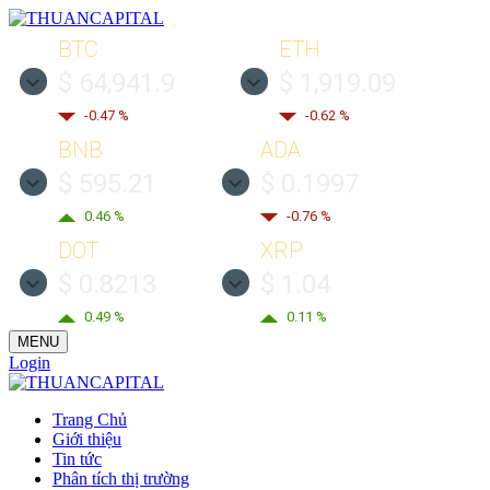
BTC
ETH
$ 64,941.9
$ 1,919.09
-0.47 %
-0.62 %
BNB
ADA
$ 595.21
$ 0.1997
0.46 %
-0.76 %
DOT
XRP
$ 0.8213
$ 1.04
0.49 %
0.11 %
MENU
Login
Trang Chủ
Giới thiệu
Tin tức
Phân tích thị trường