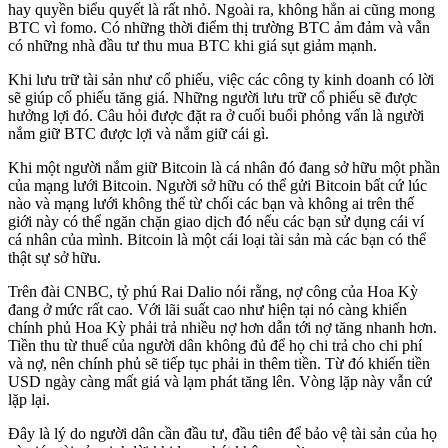
hay quyền biểu quyết là rất nhỏ. Ngoài ra, không hẳn ai cũng mong
BTC vì fomo. Có những thời điểm thị trường BTC ảm đảm và vẫn
có những nhà đầu tư thu mua BTC khi giá sụt giảm mạnh.
Khi lưu trữ tài sản như cổ phiếu, việc các công ty kinh doanh có lời
sẽ giúp cổ phiếu tăng giá. Những người lưu trữ cổ phiếu sẽ được
hưởng lợi đó. Câu hỏi được đặt ra ở cuối buổi phỏng vấn là người
nắm giữ BTC được lợi và nắm giữ cái gì.
Khi một người nắm giữ Bitcoin là cá nhân đó đang sở hữu một phần
của mạng lưới Bitcoin. Người sở hữu có thể gửi Bitcoin bất cứ lúc
nào và mạng lưới không thể từ chối các bạn và không ai trên thế
giới này có thể ngăn chặn giao dịch đó nếu các bạn sử dụng cái ví
cá nhân của mình. Bitcoin là một cái loại tài sản mà các bạn có thể
thật sự sở hữu.
Trên đài CNBC, tỷ phú Rai Dalio nói rằng, nợ công của Hoa Kỳ
đang ở mức rất cao. Với lãi suất cao như hiện tại nó càng khiến
chính phủ Hoa Kỳ phải trả nhiều nợ hơn dẫn tới nợ tăng nhanh hơn.
Tiền thu từ thuế của người dân không đủ để họ chi trả cho chi phí
và nợ, nên chính phủ sẽ tiếp tục phải in thêm tiền. Từ đó khiến tiền
USD ngày càng mất giá và lạm phát tăng lên. Vòng lặp này vẫn cứ
lặp lại.
Đây là lý do người dân cần đầu tư, đầu tiên để bảo vệ tài sản của họ