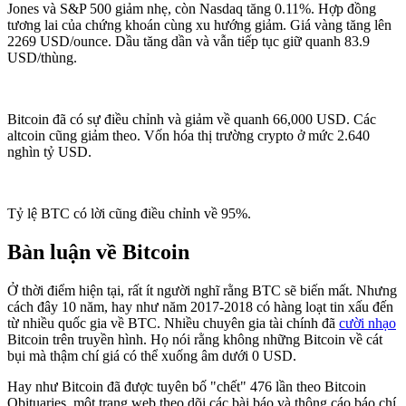
Jones và S&P 500 giảm nhẹ, còn Nasdaq tăng 0.11%. Hợp đồng
tương lai của chứng khoán cùng xu hướng giảm. Giá vàng tăng lên
2269 USD/ounce. Dầu tăng dần và vẫn tiếp tục giữ quanh 83.9
USD/thùng.
Bitcoin đã có sự điều chỉnh và giảm về quanh 66,000 USD. Các
altcoin cũng giảm theo. Vốn hóa thị trường crypto ở mức 2.640
nghìn tỷ USD.
Tỷ lệ BTC có lời cũng điều chỉnh về 95%.
Bàn luận về Bitcoin
Ở thời điểm hiện tại, rất ít người nghĩ rằng BTC sẽ biến mất. Nhưng
cách đây 10 năm, hay như năm 2017-2018 có hàng loạt tin xấu đến
từ nhiều quốc gia về BTC. Nhiều chuyên gia tài chính đã
cười nhạo
Bitcoin trên truyền hình. Họ nói rằng không những Bitcoin về cát
bụi mà thậm chí giá có thể xuống âm dưới 0 USD.
Hay như Bitcoin đã được tuyên bố "chết" 476 lần theo Bitcoin
Obituaries, một trang web theo dõi các bài báo và thông cáo báo chí