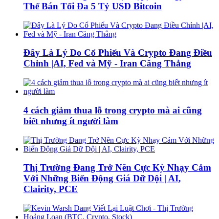
Thể Bán Tối Đa 5 Tỷ USD Bitcoin
Đây Là Lý Do Cổ Phiếu Và Crypto Đang Điều
Chỉnh |AI, Fed và Mỹ - Iran Căng Thẳng
4 cách giảm thua lỗ trong crypto mà ai cũng
biết nhưng ít người làm
Thị Trường Đang Trở Nên Cực Kỳ Nhạy Cảm
Với Những Biến Động Giá Dữ Dội | AI,
Clairity, PCE