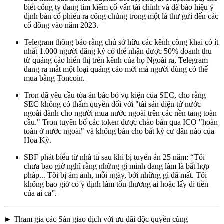
biết công ty đang tìm kiếm cố vấn tài chính và đã báo hiệu ý
định bán cổ phiếu ra công chúng trong một lá thư gửi đến các
cổ đông vào năm 2023.
Telegram thông báo rằng chủ sở hữu các kênh công khai có ít
nhất 1.000 người đăng ký có thể nhận được 50% doanh thu
từ quảng cáo hiển thị trên kênh của họ Ngoài ra, Telegram
đang ra mắt một loại quảng cáo mới mà người dùng có thể
mua bằng Toncoin.
Tron đã yêu cầu tòa án bác bỏ vụ kiện của SEC, cho rằng
SEC không có thẩm quyền đối với "tài sản điện tử nước
ngoài dành cho người mua nước ngoài trên các nền tảng toàn
cầu." Tron tuyên bố các token được chào bán qua ICO "hoàn
toàn ở nước ngoài" và không bán cho bất kỳ cư dân nào của
Hoa Kỳ.
SBF phát biểu từ nhà tù sau khi bị tuyên án 25 năm: “Tôi
chưa bao giờ nghĩ rằng những gì mình đang làm là bất hợp
pháp... Tôi bị ám ảnh, mỗi ngày, bởi những gì đã mất. Tôi
không bao giờ có ý định làm tổn thương ai hoặc lấy đi tiền
của ai cả”.
► Tham gia các Sàn giao dịch với ưu đãi độc quyền cùng