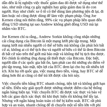
dẫn đến là bị nghiện việc thuốc giảm đau đó được sử dụng như thế
nào, như một công cụ gây nghiện hay giúp giảm đau là do con
người. Hay như chiếc xe ô tô có thể dùng làm phương tiện đi lại, đi
làm hoặc nó cũng được dùng để làm việc phạm pháp. Ông Joe
Kernen cũng nói thêm rằng, 99% các vụ phạm pháp liên quan đến
đồng USD nhưng tại sao Andrew không ghét đồng USD mà lại
nhắm vào BTC.
Joe Kernen chỉ ra rằng,, Andrew Sorkin không công nhận những
cái công dụng của Bitcoin là một mạng lưới phi tập trung. Một
mạng lưới mà nhiều người có thể sở hữu mà không cần phải hỏi bất
cứ ai, không ai có thể tịch thu và người sở hữu có thể là đem Bitcoin
đi bất cứ nào trên thế giới mà bảo mật và không thể bị tịch thu được.
Đó chính là những ứng dụng rất thiết thực của Bitcoin. Đặc biệt,
người dân ở các quốc gia bất ổn, lạm phát cao thì những ưu điểm về
phi tập trung, bảo mật, tiện lợi của BTC đem lại cho họ rất nhiều lợi
ích. Khi họ rời quốc gia, việc mang theo tiền, vàng, hay BTC sẽ dễ
dàng hơn thì ai cũng có thể trả lời được câu hỏi này.
Việc chuyển tiền bằng BTC nhanh chóng, tiện lợi và không giới hạn
số tiền. Điều này giải quyết được những nhược điểm của hệ thống
ngân hàng hiện tại. Việc chuyển BTC đã được xác thực và bảo vệ
bởi các giao dịch xác thực thì khi thực hiện rồi không thể lấy lại.
Nhưng với ngân hàng hoàn toàn có thể bị kiểm soát. BTC rất phù
hợp và an toàn, nhanh chóng để di chuyển một số tiền lớn với phí