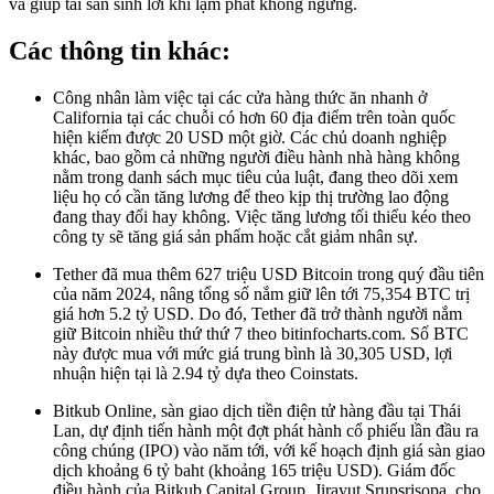
và giúp tài sản sinh lời khi lạm phát không ngừng.
Các thông tin khác:
Công nhân làm việc tại các cửa hàng thức ăn nhanh ở
California tại các chuỗi có hơn 60 địa điểm trên toàn quốc
hiện kiếm được 20 USD một giờ. Các chủ doanh nghiệp
khác, bao gồm cả những người điều hành nhà hàng không
nằm trong danh sách mục tiêu của luật, đang theo dõi xem
liệu họ có cần tăng lương để theo kịp thị trường lao động
đang thay đổi hay không. Việc tăng lương tối thiểu kéo theo
công ty sẽ tăng giá sản phẩm hoặc cắt giảm nhân sự.
Tether đã mua thêm 627 triệu USD Bitcoin trong quý đầu tiên
của năm 2024, nâng tổng số nắm giữ lên tới 75,354 BTC trị
giá hơn 5.2 tỷ USD. Do đó, Tether đã trở thành người nắm
giữ Bitcoin nhiều thứ thứ 7 theo bitinfocharts.com. Số BTC
này được mua với mức giá trung bình là 30,305 USD, lợi
nhuận hiện tại là 2.94 tỷ dựa theo Coinstats.
Bitkub Online, sàn giao dịch tiền điện tử hàng đầu tại Thái
Lan, dự định tiến hành một đợt phát hành cổ phiếu lần đầu ra
công chúng (IPO) vào năm tới, với kế hoạch định giá sàn giao
dịch khoảng 6 tỷ baht (khoảng 165 triệu USD). Giám đốc
điều hành của Bitkub Capital Group, Jirayut Srupsrisopa, cho