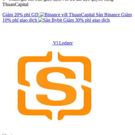
ThuanCapital
Giảm 20% phí GD
Sàn Binance
Giảm
10% phí giao dịch
Giảm 30% phí giao dịch
Ví Ledger