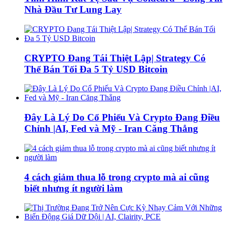
Nhà Đầu Tư Lung Lay
CRYPTO Đang Tái Thiệt Lập| Strategy Có
Thể Bán Tối Đa 5 Tỷ USD Bitcoin
Đây Là Lý Do Cổ Phiếu Và Crypto Đang Điều
Chỉnh |AI, Fed và Mỹ - Iran Căng Thẳng
4 cách giảm thua lỗ trong crypto mà ai cũng
biết nhưng ít người làm