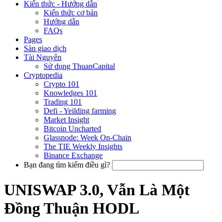
Kiến thức - Hướng dẫn
Kiến thức cơ bản
Hướng dẫn
FAQs
Pages
Sàn giao dịch
Tài Nguyên
Sử dụng ThuanCapital
Cryptopedia
Crypto 101
Knowledges 101
Trading 101
Defi - Yeilding farming
Market Insight
Bitcoin Uncharted
Glassnode: Week On-Chain
The TIE Weekly Insights
Binance Exchange
Bạn đang tìm kiếm điều gì?
UNISWAP 3.0, Vẫn Là Một
Đồng Thuận HODL