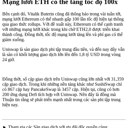
Mạng lưới ETH có thể tăng tốc độ 100x
Bên cạnh đó, Vitalik Buterin cũng đã thông báo trong vài tuần tới,
mạng lưới Ethereum có thể nhanh gấp 100 lần tốc độ hiện tại thông
qua giao thức rollups. Với đề xuất này, Ethereum có thể cạnh tranh
với những mạng lưới khác trong khi chờ ETH2,0 được triển khai
thành công. Đồng thời, tốc độ mạng lưới tăng lên và phí gas có thể
giảm xuống.
Uniswap là sàn giao dịch phi tập trung đầu tiên, và đến nay đây vẫn
là sàn có khối lượng giao dịch lớn lên đến 1,8 tỷ USD trong vòng
24 giờ.
Đồng thời, số cặp giao dịch trên Uniswap cũng lớn nhất với 31,359
cặp giao dịch. Trong khi những nền tảng khác như SushiSwap chỉ
có 867 cặp hay PancakeSwap là 3457 cặp. Hiện tại, cũng có hơn
200 ứng dụng Defi tích hợp với Uniswap. Nên đây là đồng mà
Thuận tin rằng sẽ phát triển mạnh nhất trong các sàn phi tập trung
hiện nay.
► Tham gia các Sàn giao dịch với ưu đãi độc quyền cùng