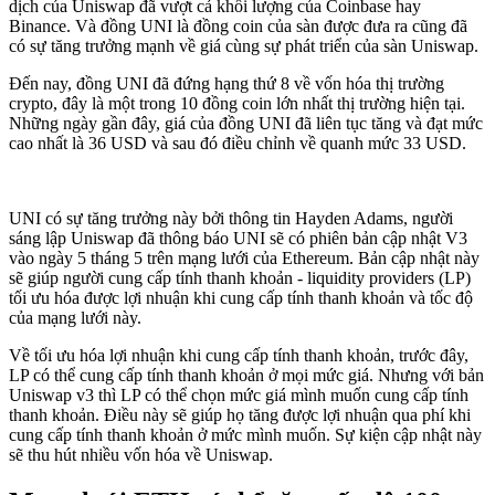
dịch của Uniswap đã vượt cả khối lượng của Coinbase hay
Binance. Và đồng UNI là đồng coin của sàn được đưa ra cũng đã
có sự tăng trưởng mạnh về giá cùng sự phát triển của sàn Uniswap.
Đến nay, đồng UNI đã đứng hạng thứ 8 về vốn hóa thị trường
crypto, đây là một trong 10 đồng coin lớn nhất thị trường hiện tại.
Những ngày gần đây, giá của đồng UNI đã liên tục tăng và đạt mức
cao nhất là 36 USD và sau đó điều chỉnh về quanh mức 33 USD.
UNI có sự tăng trưởng này bởi thông tin Hayden Adams, người
sáng lập Uniswap đã thông báo UNI sẽ có phiên bản cập nhật V3
vào ngày 5 tháng 5 trên mạng lưới của Ethereum. Bản cập nhật này
sẽ giúp người cung cấp tính thanh khoản - liquidity providers (LP)
tối ưu hóa được lợi nhuận khi cung cấp tính thanh khoản và tốc độ
của mạng lưới này.
Về tối ưu hóa lợi nhuận khi cung cấp tính thanh khoản, trước đây,
LP có thể cung cấp tính thanh khoản ở mọi mức giá. Nhưng với bản
Uniswap v3 thì LP có thể chọn mức giá mình muốn cung cấp tính
thanh khoản. Điều này sẽ giúp họ tăng được lợi nhuận qua phí khi
cung cấp tính thanh khoản ở mức mình muốn. Sự kiện cập nhật này
sẽ thu hút nhiều vốn hóa về Uniswap.