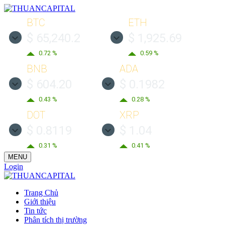
BTC
ETH
$ 65,240.2
$ 1,925.69
0.72 %
0.59 %
BNB
ADA
$ 604.20
$ 0.1982
0.43 %
0.28 %
DOT
XRP
$ 0.8119
$ 1.04
0.31 %
0.41 %
MENU
Login
Trang Chủ
Giới thiệu
Tin tức
Phân tích thị trường