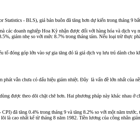
Statistics - BLS), giá bán buôn đã tăng hơn dự kiến ​​trong tháng 9 
ả mà các doanh nghiệp Hoa Kỳ nhận được đối với hàng hóa và dịch vụ m
 8.5%, giảm nhẹ so với mức 8.7% trong tháng tám. Nếu loại trừ thực p
 tố đóng góp lớn vào sự gia tăng đó là giá dịch vụ lưu trú dành cho k
 lạm phát vẫn chưa có dấu hiệu giảm nhiệt. Đây là vấn đề lớn nhất của 
êu dùng được theo dõi chặt chẽ hơn. Hai phương pháp này khác nhau ở 
 - CPI) đã tăng 0.4% trong tháng 9 và tăng 8.2% so với một năm trước,
a lõi là cao nhất kể từ tháng 8 năm 1982. Tiền lương của công nhân g