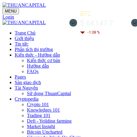
MENU
BTC
Login
$ 64,147.7
-1.08 %
Trang Chủ
Giới thiệu
Tin tức
Phân tích thị trường
Kiến thức - Hướng dẫn
Kiến thức cơ bản
Hướng dẫn
FAQs
Pages
Sàn giao dịch
Tài Nguyên
Sử dụng ThuanCapital
Cryptopedia
Crypto 101
Knowledges 101
Trading 101
Defi - Yeilding farming
Market Insight
Bitcoin Uncharted