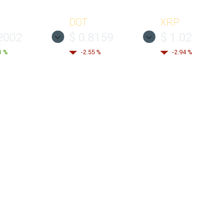
DOT
XRP
2002
$ 0.8159
$ 1.02
1 %
-2.55 %
-2.94 %