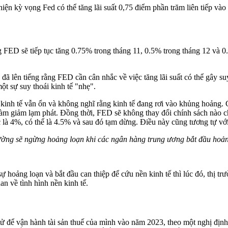
ện kỳ ​​vọng Fed có thể tăng lãi suất 0,75 điểm phần trăm liên tiếp vào
g FED sẽ tiếp tục tăng 0.75% trong tháng 11, 0.5% trong tháng 12 và 0.
ã lên tiếng rằng FED cần cân nhắc về việc tăng lãi suất có thể gây su
một sự suy thoái kinh tế "nhẹ".
g kinh tế vẫn ổn và không nghĩ rằng kinh tế đang rơi vào khủng hoản
 làm giảm lạm phát. Đồng thời, FED sẽ không thay đổi chính sách nào 
 là 4%, có thể là 4.5% và sau đó tạm dừng. Điều này cũng tương tự v
ường sẽ ngừng hoảng loạn khi các ngân hàng trung ương bắt đầu hoả
ự hoảng loạn và bắt đầu can thiệp để cứu nền kinh tế thì lúc đó, thị t
n về tình hình nền kinh tế.
 tử để vận hành tài sản thuế của mình vào năm 2023, theo một nghị đị