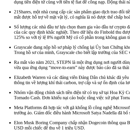
dụng tiền điện tử cùng với tiền tệ fiat để cống nạp. Động thái n
21Shares, một nhà cung cấp các sản phẩm giao dịch trao đổi ti
mắt được hỗ trợ về mặt vật lý, có nghĩa là nó được thế chấp ho
Số lượng các nhà đầu tư lựa chọn tham gia vào đầu tư crypto 
của các quy định khắc nghiệt. Theo dữ liệu do Finbold thu đượ
125% so với tỷ lệ 8% người Mỹ có cổ phần trong không gian ti
Grayscale đang nộp hồ sơ pháp lý chống lại Ủy ban Chứng khoá
Trong hồ sơ của mình, Grayscale cho biết lập trường của SEC
Ra mắt vào năm 2021, STEPN là một ứng dụng nơi người dùng
vừa qua ứng dụng “move-to-earn” này được báo cáo đã sa thải
Elizabeth Warren và các đảng viên Đảng Dân chủ khác đã yêu cầu
thông tin về lượng khí thải carbon, trợ cấp và sự ổn định của
Nhóm vận động chính sách tiền điện tử có trụ sở tại Hoa Kỳ C
Tornado Cash. Đơn khiếu nại cáo buộc rằng việc xử phạt Tornad
Meta Platforms đã hợp tác với gã khổng lồ công nghệ Microsoft
trường ảo. Giám đốc điều hành Microsoft Satya Nadella đã bổ 
Elon Musk Boring Company chấp nhận Dogecoin thông qua BitPa
USD mỗi chiếc để thu về 1 triệu USD.