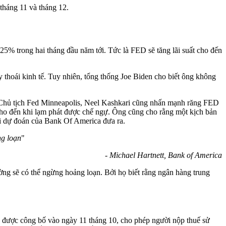
 tháng 11 và tháng 12.
25% trong hai tháng đầu năm tới. Tức là FED sẽ tăng lãi suất cho đến
y thoái kinh tế. Tuy nhiên, tổng thống Joe Biden cho biết ông không
g. Chủ tịch Fed Minneapolis, Neel Kashkari cũng nhấn mạnh răng FED
cho đến khi lạm phát được chế ngự. Ông cũng cho rằng một kịch bản
ới dự đoán của Bank Of America đưa ra.
ng loạn
"
- Michael Hartnett, Bank of America
rường sẽ có thể ngừng hoảng loạn. Bởi họ biết rằng ngân hàng trung
nh được công bố vào ngày 11 tháng 10, cho phép người nộp thuế sử