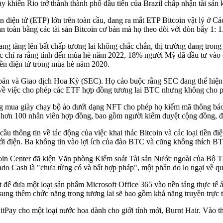
ày khiến Rio trở thành thành phố đầu tiên của Brazil chấp nhận tài sản 
ền điện tử (ETP) lớn trên toàn cầu, đang ra mắt ETP Bitcoin vật lý ở 
àn toàn bằng các tài sản Bitcoin cơ bản mà họ theo dõi với đòn bẩy 1: 1
đang tăng lên bất chấp tương lai không chắc chắn, thị trường đang tro
c chỉ ra rằng tính đến mùa hè năm 2022, 18% người Mỹ đã đầu tư vào c
ền điện tử trong mùa hè năm 2020.
n và Giao dịch Hoa Kỳ (SEC). Họ cáo buộc rằng SEC đang thể hiện sự 
 về việc cho phép các ETF hợp đồng tương lai BTC nhưng không cho p
 mua giày chạy bộ ảo dưới dạng NFT cho phép họ kiếm mã thông báo
 hơn 100 nhân viên hợp đồng, bao gồm người kiểm duyệt cộng đồng, đ
 thông tin về tác động của việc khai thác Bitcoin và các loại tiền điệ
 lưới điện. Ba không tin vào lợi ích của đào BTC và cũng không thích B
oin Center đã kiện Văn phòng Kiểm soát Tài sản Nước ngoài của Bộ Tà
o Cash là "chưa từng có và bất hợp pháp", một phần do lo ngại về quyền
 để đưa một loạt sản phẩm Microsoft Office 365 vào nền tảng thực tế 
sung thêm chức năng trong tương lai sẽ bao gồm khả năng truyền trực 
y cho một loại nước hoa dành cho giới tính mới, Burnt Hair. Vào thờ