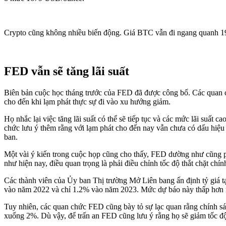
Crypto cũng không nhiều biến động. Giá BTC vẫn đi ngang quanh 1
FED vẫn sẽ tăng lãi suất
Biên bản cuộc học tháng trước của FED đã được công bố. Các quan ch
cho đến khi lạm phát thực sự đi vào xu hướng giảm.
Họ nhắc lại việc tăng lãi suất có thể sẽ tiếp tục và các mức lãi suất
chức lưu ý thêm rằng với lạm phát cho đến nay vẫn chưa có dấu hiệu
ban.
Một vài ý kiến trong cuộc họp cũng cho thấy, FED dường như cũng phải
như hiện nay, điều quan trọng là phải điều chỉnh tốc độ thắt chặt ch
Các thành viên của Ủy ban Thị trường Mở Liên bang ấn định tỷ giá tạ
vào năm 2022 và chỉ 1.2% vào năm 2023. Mức dự báo này thấp hơn 
Tuy nhiên, các quan chức FED cũng bày tỏ sự lạc quan rằng chính sác
xuống 2%. Dù vậy, để trấn an FED cũng lưu ý rằng họ sẽ giảm tốc độ t