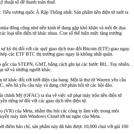
kỹ thuật số để thanh toán thuế.
Các Tiểu vương quốc Ả Rập Thống nhất. Sản phẩm tiền điện tử mới ra
.
ng mùa đông cũng như nền kinh tế đang gặp khó khăn và mối đe dọa
ác loại tiền điện tử khác nhau. Con số thể hiện mức tăng trưởng
kỳ thị đối với các quỹ giao dịch trao đổi Bitcoin (ETF) giao ngay.
hép các ETF BTC thị trường giao ngay là không nhất quán.
 gốc của STEPN, GMT, bằng cách ghi lại các bước IRL. Tuy nhiên,
ại sứ và những người khác.
n tử khác đối với lưới điện của bang. Một lá thư từ Warren yêu cầu
TC, nên bà yêu cầu này và đang chờ phản hồi từ các hội đào.
i chính Mỹ (OFAC) ra tòa về việc xử phạt máy trộn tiền điện tử
 riêng tư đối với các giao dịch tiền điện tử.
ảo (VR) của Meta, nhằm thu hút các công ty làm việc trong môi
tuyến máy tính Windows Cloud tới tai nghe của Meta.
i điểm báo chí, sản phẩm này đã bán được 10,000 chai với giá 100