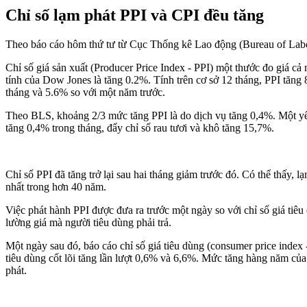
Chỉ số lạm phát PPI và CPI đều tăng
Theo báo cáo hôm thứ tư từ Cục Thống kê Lao động (Bureau of Labor 
Chỉ số giá sản xuất (Producer Price Index - PPI) một thước đo giá c
tính của Dow Jones là tăng 0.2%. Tính trên cơ sở 12 tháng, PPI tăng
tháng và 5.6% so với một năm trước.
Theo BLS, khoảng 2/3 mức tăng PPI là do dịch vụ tăng 0,4%. Một yếu
tăng 0,4% trong tháng, đẩy chỉ số rau tươi và khô tăng 15,7%.
Chỉ số PPI đã tăng trở lại sau hai tháng giảm trước đó. Có thể thấy,
nhất trong hơn 40 năm.
Việc phát hành PPI được đưa ra trước một ngày so với chỉ số giá ti
lường giá mà người tiêu dùng phải trả.
Một ngày sau đó, báo cáo chỉ số giá tiêu dùng (consumer price index
tiêu dùng cốt lõi tăng lần lượt 0,6% và 6,6%. Mức tăng hàng năm củ
phát.