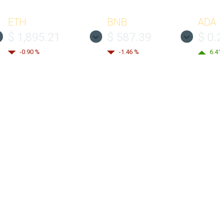
ETH
BNB
ADA
$ 1,895.21
$ 587.39
$ 0.
-0.90 %
-1.46 %
6.4