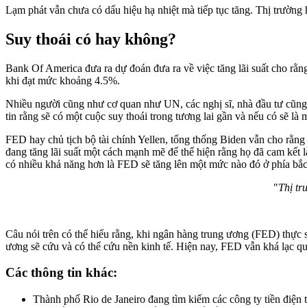
Lạm phát vẫn chưa có dấu hiệu hạ nhiệt mà tiếp tục tăng. Thị trường hi
Suy thoái có hay không?
Bank Of America đưa ra dự đoán đưa ra về việc tăng lãi suất cho rằn
khi đạt mức khoảng 4.5%.
Nhiều người cũng như cơ quan như UN, các nghị sĩ, nhà đầu tư cũng đ
tin rằng sẽ có một cuộc suy thoái trong tương lai gần và nếu có sẽ là 
FED hay chủ tịch bộ tài chính Yellen, tổng thống Biden vẫn cho rằn
đang tăng lãi suất một cách mạnh mẽ để thể hiện rằng họ đã cam kết
có nhiều khả năng hơn là FED sẽ tăng lên một mức nào đó ở phía bắc
"
Thị tr
Câu nói trên có thể hiểu rằng, khi ngân hàng trung ương (FED) thực s
ương sẽ cứu và có thể cứu nền kinh tế. Hiện nay, FED vẫn khá lạc qua
Các thông tin khác:
Thành phố Rio de Janeiro đang tìm kiếm các công ty tiền điện