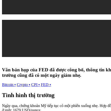
Văn bản họp của FED đã được công bố, thông tin khô
trường cũng đã có một ngày giảm nhẹ.
Bitcoin
•
Crypto
•
CPI
•
FED
•
Tình hình thị trường
Ngày qua, chứng khoán Mỹ tiếp tục có một phiên xuống nhẹ. Hợp đồ
ở mức 1679 USD/ounce.