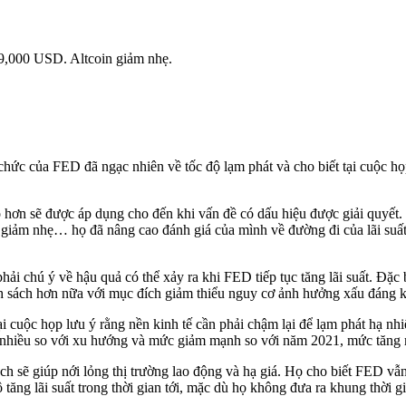
9,000 USD. Altcoin giảm nhẹ.
ức của FED đã ngạc nhiên về tốc độ lạm phát và cho biết tại cuộc họp 
 cao hơn sẽ được áp dụng cho đến khi vấn đề có dấu hiệu được giải quyết
 giảm nhẹ… họ đã nâng cao đánh giá của mình về đường đi của lãi suất 
 chú ý về hậu quả có thể xảy ra khi FED tiếp tục tăng lãi suất. Đặc b
ính sách hơn nữa với mục đích giảm thiểu nguy cơ ảnh hưởng xấu đáng kể
i cuộc họp lưu ý rằng nền kinh tế cần phải chậm lại để lạm phát hạ nh
nhiều so với xu hướng và mức giảm mạnh so với năm 2021, mức tăng 
h sẽ giúp nới lỏng thị trường lao động và hạ giá. Họ cho biết FED vẫn
ăng lãi suất trong thời gian tới, mặc dù họ không đưa ra khung thời gi