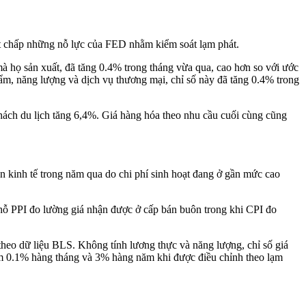
bất chấp những nỗ lực của FED nhằm kiểm soát lạm phát.
à họ sản xuất, đã tăng 0.4% trong tháng vừa qua, cao hơn so với ước
hẩm, năng lượng và dịch vụ thương mại, chỉ số này đã tăng 0.4% trong
hách du lịch tăng 6,4%. Giá hàng hóa theo nhu cầu cuối cùng cũng
nền kinh tế trong năm qua do chi phí sinh hoạt đang ở gần mức cao
chỗ PPI đo lường giá nhận được ở cấp bán buôn trong khi CPI đo
 theo dữ liệu BLS. Không tính lương thực và năng lượng, chỉ số giá
iảm 0.1% hàng tháng và 3% hàng năm khi được điều chỉnh theo lạm