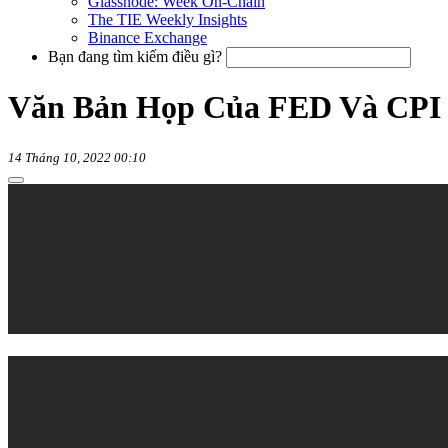
Glassnode: Week On-Chain
The TIE Weekly Insights
Binance Exchange
Bạn đang tìm kiếm điều gì?
Văn Bản Họp Của FED Và CPI 
14 Tháng 10, 2022 00:10