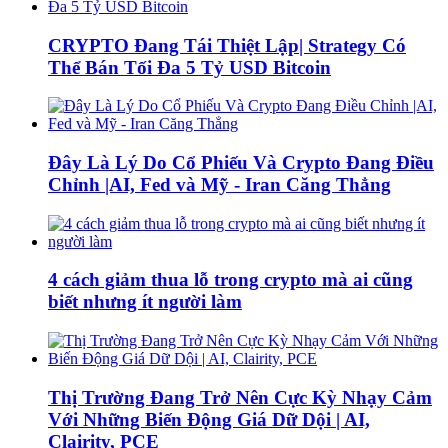
CRYPTO Đang Tái Thiệt Lập| Strategy Có
Thể Bán Tối Đa 5 Tỷ USD Bitcoin
Đây Là Lý Do Cổ Phiếu Và Crypto Đang Điều
Chỉnh |AI, Fed và Mỹ - Iran Căng Thẳng
4 cách giảm thua lỗ trong crypto mà ai cũng
biết nhưng ít người làm
Thị Trường Đang Trở Nên Cực Kỳ Nhạy Cảm
Với Những Biến Động Giá Dữ Dội | AI,
Clairity, PCE