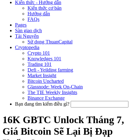
Kiến thức - Hướng dẫn
Kiến thức cơ bản
Hướng dẫn
FAQs
Pages
Sàn giao dịch
Tài Nguyên
Sử dụng ThuanCapital
Cryptopedia
Crypto 101
Knowledges 101
Trading 101
Defi - Yeilding farming
Market Insight
Bitcoin Uncharted
Glassnode: Week On-Chain
The TIE Weekly Insights
Binance Exchange
Bạn đang tìm kiếm điều gì?
16K GBTC Unlock Tháng 7,
Giá Bitcoin Sẽ Lại Bị Đạp