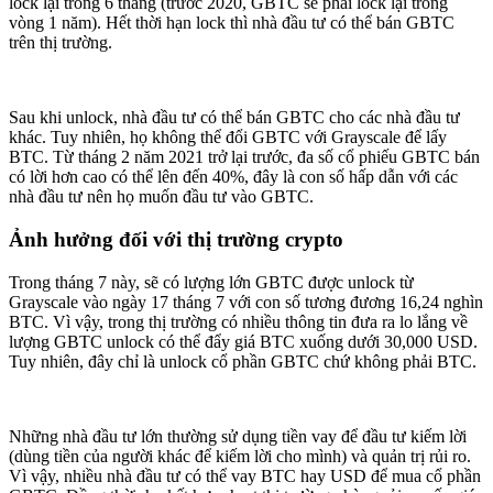
lock lại trong 6 tháng (trước 2020, GBTC sẽ phải lock lại trong
vòng 1 năm). Hết thời hạn lock thì nhà đầu tư có thể bán GBTC
trên thị trường.
Sau khi unlock, nhà đầu tư có thể bán GBTC cho các nhà đầu tư
khác. Tuy nhiên, họ không thể đổi GBTC với Grayscale để lấy
BTC. Từ tháng 2 năm 2021 trở lại trước, đa số cổ phiếu GBTC bán
có lời hơn cao có thể lên đến 40%, đây là con số hấp dẫn với các
nhà đầu tư nên họ muốn đầu tư vào GBTC.
Ảnh hưởng đối với thị trường crypto
Trong tháng 7 này, sẽ có lượng lớn GBTC được unlock từ
Grayscale vào ngày 17 tháng 7 với con số tương đương 16,24 nghìn
BTC. Vì vậy, trong thị trường có nhiều thông tin đưa ra lo lắng về
lượng GBTC unlock có thể đẩy giá BTC xuống dưới 30,000 USD.
Tuy nhiên, đây chỉ là unlock cổ phần GBTC chứ không phải BTC.
Những nhà đầu tư lớn thường sử dụng tiền vay để đầu tư kiếm lời
(dùng tiền của người khác để kiếm lời cho mình) và quản trị rủi ro.
Vì vậy, nhiều nhà đầu tư có thể vay BTC hay USD để mua cổ phần