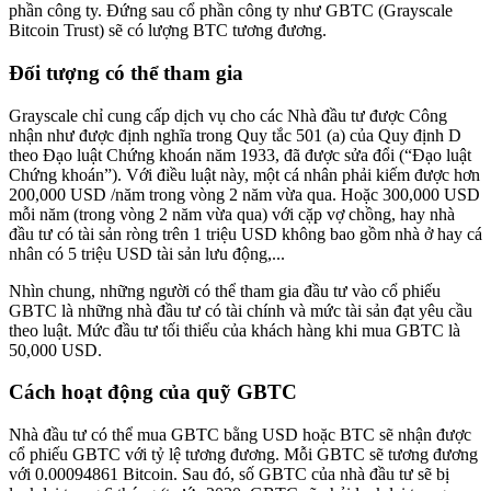
phần công ty. Đứng sau cổ phần công ty như GBTC (Grayscale
Bitcoin Trust) sẽ có lượng BTC tương đương.
Đối tượng có thể tham gia
Grayscale chỉ cung cấp dịch vụ cho các Nhà đầu tư được Công
nhận như được định nghĩa trong Quy tắc 501 (a) của Quy định D
theo Đạo luật Chứng khoán năm 1933, đã được sửa đổi (“Đạo luật
Chứng khoán”). Với điều luật này, một cá nhân phải kiếm được hơn
200,000 USD /năm trong vòng 2 năm vừa qua. Hoặc 300,000 USD
mỗi năm (trong vòng 2 năm vừa qua) với cặp vợ chồng, hay nhà
đầu tư có tài sản ròng trên 1 triệu USD không bao gồm nhà ở hay cá
nhân có 5 triệu USD tài sản lưu động,...
Nhìn chung, những người có thể tham gia đầu tư vào cổ phiếu
GBTC là những nhà đầu tư có tài chính và mức tài sản đạt yêu cầu
theo luật. Mức đầu tư tối thiểu của khách hàng khi mua GBTC là
50,000 USD.
Cách hoạt động của quỹ GBTC
Nhà đầu tư có thể mua GBTC bằng USD hoặc BTC sẽ nhận được
cổ phiếu GBTC với tỷ lệ tương đương. Mỗi GBTC sẽ tương đương
với 0.00094861 Bitcoin. Sau đó, số GBTC của nhà đầu tư sẽ bị