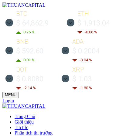
BTC
ETH
$ 64,862.9
$ 1,913.04
0.26 %
-0.06 %
BNB
ADA
$ 592.60
$ 0.2004
0.01 %
-3.04 %
DOT
XRP
$ 0.8080
$ 1.03
-2.14 %
-1.80 %
MENU
Login
Trang Chủ
Giới thiệu
Tin tức
Phân tích thị trường