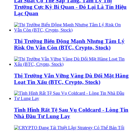
Lãi Suất Có Thể Sắp Tăng, Tâm Lý Thị
Trường Cực Kỳ Bi Quan - Đó Lại Là Tín Hiệu
Lạc Quan
Thị Trường Biến Động Mạnh Nhưng Tâm Lý
Risk On Vẫn Còn (BTC, Crypto, Stock)
Thị Trường Vẫn Vững Vàng Dù Đối Mặt Hàng
Loạt Tin Xấu (BTC, Crypto, Stock)
Tình Hình Rất Tệ Sau Vụ Coldcard - Lòng Tin
Nhà Đầu Tư Lung Lay