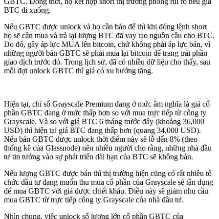
GBTC. Đồng thời, họ kết hợp short thị trường phòng rủi ro nếu giá
BTC đi xuống.
Nếu GBTC được unlock và họ cần bán để thì khi đóng lệnh short
họ sẽ cần mua và trả lại lượng BTC đã vay tạo nguồn cầu cho BTC.
Do đó, gây áp lực MUA lên bitcoin, chứ không phải áp lực bán, vì
những người bán GBTC sẽ phải mua lại bitcoin để trang trải phần
giao dịch trước đó. Trong lịch sử, đã có nhiều dữ liệu cho thấy, sau
mỗi đợt unlock GBTC thì giá có xu hướng tăng.
Hiện tại, chỉ số Grayscale Premium đang ở mức âm nghĩa là giá cổ
phần GBTC đang ở mức thấp hơn so với mua trực tiếp từ công ty
Grayscale. Và so với giá BTC 6 tháng trước đây (khoảng 36,000
USD) thì hiện tại giá BTC đang thấp hơn (quang 34,000 USD).
Nếu bán GBTC được unlock thời điểm này sẽ lỗ đến 8% (theo
thống kê của Glassnode) nên nhiều người cho rằng, những nhà đầu
tư tin tưởng vào sự phát triển dài hạn của BTC sẽ không bán.
Nếu lượng GBTC được bán thì thị trường hiện cũng có rất nhiều tổ
chức đầu tư đang muốn thu mua cổ phần của Grayscale sẽ tận dụng
để mua GBTC với giá được chiết khấu. Điều này sẽ giảm nhu cầu
mua GBTC từ trực tiếp công ty Grayscale của nhà đầu tư.
Nhìn chung, việc unlock số lượng lớn cổ phần GBTC của