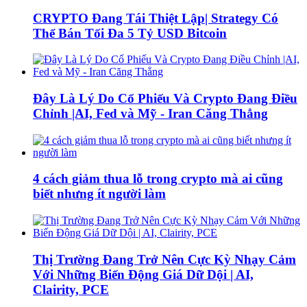
CRYPTO Đang Tái Thiệt Lập| Strategy Có
Thể Bán Tối Đa 5 Tỷ USD Bitcoin
Đây Là Lý Do Cổ Phiếu Và Crypto Đang Điều
Chỉnh |AI, Fed và Mỹ - Iran Căng Thẳng
4 cách giảm thua lỗ trong crypto mà ai cũng
biết nhưng ít người làm
Thị Trường Đang Trở Nên Cực Kỳ Nhạy Cảm
Với Những Biến Động Giá Dữ Dội | AI,
Clairity, PCE