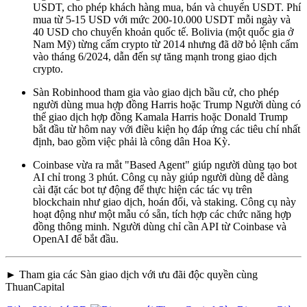
USDT, cho phép khách hàng mua, bán và chuyển USDT. Phí
mua từ 5-15 USD với mức 200-10.000 USDT mỗi ngày và
40 USD cho chuyển khoản quốc tế. Bolivia (một quốc gia ở
Nam Mỹ) từng cấm crypto từ 2014 nhưng đã dỡ bỏ lệnh cấm
vào tháng 6/2024, dẫn đến sự tăng mạnh trong giao dịch
crypto.
Sàn Robinhood tham gia vào giao dịch bầu cử, cho phép
người dùng mua hợp đồng Harris hoặc Trump Người dùng có
thể giao dịch hợp đồng Kamala Harris hoặc Donald Trump
bắt đầu từ hôm nay với điều kiện họ đáp ứng các tiêu chí nhất
định, bao gồm việc phải là công dân Hoa Kỳ.
Coinbase vừa ra mắt "Based Agent" giúp người dùng tạo bot
AI chỉ trong 3 phút. Công cụ này giúp người dùng dễ dàng
cài đặt các bot tự động để thực hiện các tác vụ trên
blockchain như giao dịch, hoán đổi, và staking. Công cụ này
hoạt động như một mẫu có sẵn, tích hợp các chức năng hợp
đồng thông minh. Người dùng chỉ cần API từ Coinbase và
OpenAI để bắt đầu.
► Tham gia các Sàn giao dịch với ưu đãi độc quyền cùng
ThuanCapital