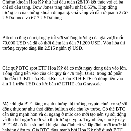
Chứng khoán Hoa Kỳ thứ hai đầu tuần (28/10) kết thúc với cả ba
chỉ số đều tăng, Dow Jones tăng nhiều nhất 0.65%. Hợp đồng
tương lai của chứng khoán đi ngang. Giá vàng và dầu ở quanh 2767
USD/ounce và 67.7 USD/thùng.
Bitcoin cũng có một ngày tốt với sự tăng trưởng của giá vượt mốc
70,000 USD và đã có thời điểm lên đến 71,200 USD. Vốn hóa thị
trường crypto tăng lên 2.515 nghìn tỷ USD.
Các quỹ BTC spot ETF Hoa Kỳ đã có một ngày dòng tiền vào lớn.
Tổng dòng tiền vào của các quỹ là 479 triệu USD, trong đó phần
lớn đến từ IBIT của BlackRock. Còn ETH ETF có dòng tiền vào
âm 1.1 triệu USD do lực bán từ ETHE của Grayscale.
Mặc dù giá BTC tăng mạnh nhưng thị trường crypto chưa có sự sôi
động thực sự như thời điểm bullrun của chu kỳ trước. Có thể BTC
cần tăng mạnh hơn và đi ngang ở mức cao mới tạo nên sự sôi động
và thu hút người mới vào thị trường crypto. Tuy nhiên, chu kỳ này
BTC đã có lịch sử mới khi giá phá đỉnh cũ và lập đỉnh mới trước khi
halving diễn ra. Giá BTC tăng mạnh bởi Hoa Kỳ phê duyệt BTC