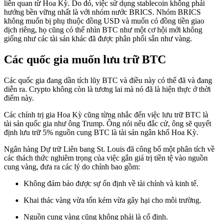
liên quan từ Hoa Kỳ. Do đó, việc sử dụng stablecoin không phải
hướng bền vững nhất là với nhóm nước BRICS. Nhóm BRICS
không muốn bị phụ thuộc đồng USD và muốn có đồng tiền giao
dịch riêng, họ cũng có thể nhìn BTC như một cơ hội mới không
giống như các tài sản khác đã được phân phối sẵn như vàng.
Các quốc gia muốn lưu trữ BTC
Các quốc gia đang dần tích lũy BTC và điều này có thể đã và đang
diễn ra. Crypto không còn là tương lai mà nó đã là hiện thực ở thời
điểm này.
Các chính trị gia Hoa Kỳ cũng từng nhắc đến việc lưu trữ BTC là
tài sản quốc gia như ông Trump. Ông nói nếu đắc cử, ông sẽ quyết
định lưu trữ 5% nguồn cung BTC là tài sản ngân khố Hoa Kỳ.
Ngân hàng Dự trữ Liên bang St. Louis đã công bố một phân tích về
các thách thức nghiêm trọng của việc gắn giá trị tiền tệ vào nguồn
cung vàng, đưa ra các lý do chính bao gồm:
Không đảm bảo được sự ổn định về tài chính và kinh tế.
Khai thác vàng vừa tốn kém vừa gây hại cho môi trường.
Nguồn cung vàng cũng không phải là cố định.