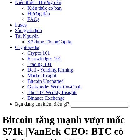
Kiến thức - Hướng dẫn
Kiến thức cơ bản
Hướng dẫn
FAQs
Pages
Sàn giao dịch
Tài Nguyên
Sử dụng ThuanCapital
Cryptopedia
Crypto 101
Knowledges 101
Trading 101
Defi - Yeilding farming
Market Insight
Bitcoin Uncharted
Glassnode: Week On-Chain
The TIE Weekly Insights
Binance Exchange
Bạn đang tìm kiếm điều gì?
Bitcoin tăng mạnh vượt mốc
$71k |VanEck CEO: BTC có