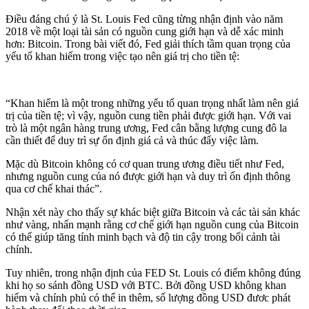
Điều đáng chú ý là St. Louis Fed cũng từng nhận định vào năm
2018 về một loại tài sản có nguồn cung giới hạn và dễ xác minh
hơn: Bitcoin. Trong bài viết đó, Fed giải thích tầm quan trọng của
yếu tố khan hiếm trong việc tạo nên giá trị cho tiền tệ:
“Khan hiếm là một trong những yếu tố quan trọng nhất làm nên giá
trị của tiền tệ; vì vậy, nguồn cung tiền phải được giới hạn. Với vai
trò là một ngân hàng trung ương, Fed cân bằng lượng cung đô la
cần thiết để duy trì sự ổn định giá cả và thúc đẩy việc làm.
Mặc dù Bitcoin không có cơ quan trung ương điều tiết như Fed,
nhưng nguồn cung của nó được giới hạn và duy trì ổn định thông
qua cơ chế khai thác”.
Nhận xét này cho thấy sự khác biệt giữa Bitcoin và các tài sản khác
như vàng, nhấn mạnh rằng cơ chế giới hạn nguồn cung của Bitcoin
có thể giúp tăng tính minh bạch và độ tin cậy trong bối cảnh tài
chính.
Tuy nhiên, trong nhận định của FED St. Louis có điểm không đúng
khi họ so sánh đồng USD với BTC. Bởi đồng USD không khan
hiếm và chính phủ có thể in thêm, số lượng đồng USD đươc phát