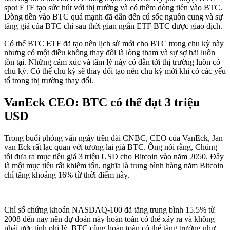
spot ETF tạo sức hút với thị trường và có thêm dòng tiền vào BTC.
Dòng tiền vào BTC quá mạnh đã dẫn đến cú sốc nguồn cung và sự
tăng giá của BTC chỉ sau thời gian ngắn ETF BTC được giao dịch.
Có thể BTC ETF đã tạo nên lịch sử mới cho BTC trong chu kỳ này
nhưng có một điều không thay đổi là lòng tham và sự sợ hãi luôn
tồn tại. Những cảm xúc và tâm lý này có dẫn tới thị trường luôn có
chu kỳ. Có thể chu kỳ sẽ thay đổi tạo nên chu kỳ mới khi có các yếu
tố trong thị trường thay đổi.
VanEck CEO: BTC có thể đạt 3 triệu
USD
Trong buổi phỏng vấn ngày trên đài CNBC, CEO của VanEck, Jan
van Eck rất lạc quan với tương lai giá BTC. Ông nói rằng, Chúng
tôi đưa ra mục tiêu giá 3 triệu USD cho Bitcoin vào năm 2050. Đây
là một mục tiêu rất khiêm tốn, nghĩa là trung bình hàng năm Bitcoin
chỉ tăng khoảng 16% từ thời điểm này.
Chỉ số chứng khoán NASDAQ-100 đã tăng trung bình 15.5% từ
2008 đến nay nên dự đoán này hoàn toàn có thể xảy ra và không
phải ước tính phi lý. BTC cũng hoàn toàn có thể tăng trưởng như