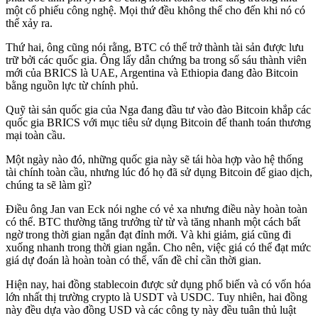
một cổ phiếu công nghệ. Mọi thứ đều không thể cho đến khi nó có
thể xảy ra.
Thứ hai, ông cũng nói rằng, BTC có thể trở thành tài sản được lưu
trữ bởi các quốc gia. Ông lấy dẫn chứng ba trong số sáu thành viên
mới của BRICS là UAE, Argentina và Ethiopia đang đào Bitcoin
bằng nguồn lực từ chính phủ.
Quỹ tài sản quốc gia của Nga đang đầu tư vào đào Bitcoin khắp các
quốc gia BRICS với mục tiêu sử dụng Bitcoin để thanh toán thương
mại toàn cầu.
Một ngày nào đó, những quốc gia này sẽ tái hòa hợp vào hệ thống
tài chính toàn cầu, nhưng lúc đó họ đã sử dụng Bitcoin để giao dịch,
chúng ta sẽ làm gì?
Điều ông Jan van Eck nói nghe có vẻ xa nhưng điều này hoàn toàn
có thể. BTC thường tăng trưởng từ từ và tăng nhanh một cách bất
ngờ trong thời gian ngắn đạt đỉnh mới. Và khi giảm, giá cũng đi
xuống nhanh trong thời gian ngắn. Cho nên, việc giá có thể đạt mức
giá dự đoán là hoàn toàn có thể, vấn đề chỉ cần thời gian.
Hiện nay, hai đồng stablecoin được sử dụng phổ biến và có vốn hóa
lớn nhất thị trường crypto là USDT và USDC. Tuy nhiên, hai đồng
này đều dựa vào đồng USD và các công ty này đều tuân thủ luật