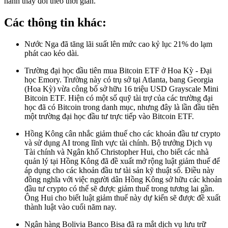
hành thay đổi theo thời gian.
Các thông tin khác:
Nước Nga đã tăng lãi suất lên mức cao kỷ lục 21% do lạm
phát cao kéo dài.
Trường đại học đầu tiên mua Bitcoin ETF ở Hoa Kỳ - Đại
học Emory. Trường này có trụ sở tại Atlanta, bang Georgia
(Hoa Kỳ) vừa công bố sở hữu 16 triệu USD Grayscale Mini
Bitcoin ETF. Hiện có một số quỹ tài trợ của các trường đại
học đã có Bitcoin trong danh mục, nhưng đây là lần đầu tiên
một trường đại học đầu tư trực tiếp vào Bitcoin ETF.
Hồng Kông cân nhắc giảm thuế cho các khoản đầu tư crypto
và sử dụng AI trong lĩnh vực tài chính. Bộ trưởng Dịch vụ
Tài chính và Ngân khố Christopher Hui, cho biết các nhà
quản lý tại Hồng Kông đã đề xuất mở rộng luật giảm thuế để
áp dụng cho các khoản đầu tư tài sản kỹ thuật số. Điều này
đồng nghĩa với việc người dân Hồng Kông sở hữu các khoản
đầu tư crypto có thể sẽ được giảm thuế trong tương lai gần.
Ông Hui cho biết luật giảm thuế này dự kiến sẽ được đề xuất
thành luật vào cuối năm nay.
Ngân hàng Bolivia Banco Bisa đã ra mắt dịch vụ lưu trữ