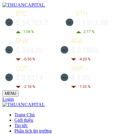
BTC
ETH
$ 64,763.7
$ 1,911.08
1.04 %
2.17 %
BNB
ADA
$ 594.39
$ 0.1885
-0.55 %
-4.20 %
DOT
XRP
$ 0.8314
$ 1.05
-2.16 %
-1.33 %
MENU
Login
Trang Chủ
Giới thiệu
Tin tức
Phân tích thị trường