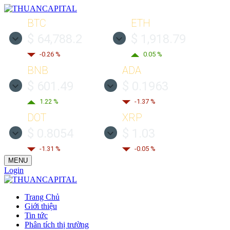
BTC
ETH
$ 64,788.2
$ 1,918.79
-0.26 %
0.05 %
BNB
ADA
$ 601.49
$ 0.1963
1.22 %
-1.37 %
DOT
XRP
$ 0.8054
$ 1.03
-1.31 %
-0.05 %
MENU
Login
Trang Chủ
Giới thiệu
Tin tức
Phân tích thị trường