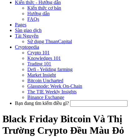
Kiến thức - Hướng dẫn
Kiến thức cơ bản
Hướng dẫn
FAQs
Pages
Sàn giao dịch
Tài Nguyên
Sử dụng ThuanCapital
Cryptopedia
Crypto 101
Knowledges 101
Trading 101
Defi - Yeilding farming
Market Insight
Bitcoin Uncharted
Glassnode: Week On-Chain
The TIE Weekly Insights
Binance Exchange
Bạn đang tìm kiếm điều gì?
Black Friday Bitcoin Và Thị
Trường Crypto Đều Màu Đỏ