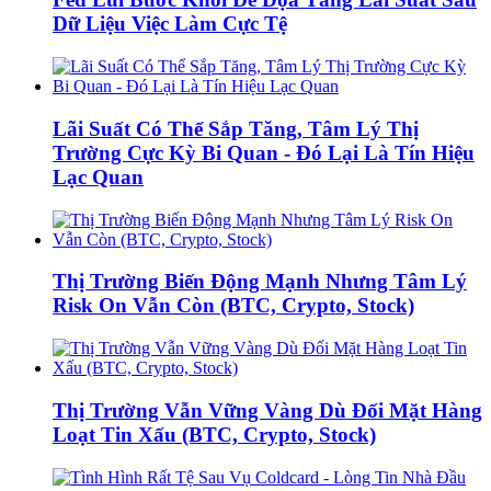
Dữ Liệu Việc Làm Cực Tệ
Lãi Suất Có Thể Sắp Tăng, Tâm Lý Thị
Trường Cực Kỳ Bi Quan - Đó Lại Là Tín Hiệu
Lạc Quan
Thị Trường Biến Động Mạnh Nhưng Tâm Lý
Risk On Vẫn Còn (BTC, Crypto, Stock)
Thị Trường Vẫn Vững Vàng Dù Đối Mặt Hàng
Loạt Tin Xấu (BTC, Crypto, Stock)