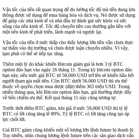
Vận tốc của tiền rất quan trọng để đo lường tốc độ mà tiền đang lưu
thông được sử dụng để mua hàng hóa và dịch vụ. Nó được sử dụng
để giúp các nhà kinh tế và nhà đầu tư đánh giá sức khỏe và sức
sống của nền kinh tế. Tốc độ chuyển tiền cao thường gắn liền với
một nền kinh tế phát triển, lành mạnh và ngược lại.
Vận tốc của tiền ở mức thấp cho thấy lượng lớn tiền vẫn chưa thực
sự thấm vào thị trường và chưa được luận chuyển nhiều. Vì vậy,
lạm phát có thể sẽ tiếp tục tăng.
Thêm một lý do khác khiến Bitcoin giảm giá là hơn 3 tỷ BTC
option đáo hạn vào ngày 26 tháng 11. Trong kỳ bitcoin option đáo
hạn này, nếu mức giá BTC từ 58,000 USD trở lên sẽ khiến hầu hết
người tham gia mất tiền. Còn BTC dưới 56.000 USD thì ưu thế
thuộc về quyền chọn mua được (đặt) thêm 365 triệu USD. Trong
nhiều tháng qua, khi Bitcoin option đáo hạn, giá thường được đẩy
về bên chiếm ưu thế. Kết quả tháng 11 này cũng tương tự.
Trước thời điểm BTC giảm, khi giá ở mức 59,000 USD thì tỷ lệ
BTC có lời cũng tăng lê 89%. Tỷ lệ BTC có lời tăng cũng tạo áp
lực chốt lời.
Giá BTC giảm cũng khiến một số lượng lớn lệnh future bị thanh lý.
Tuy nhiên, nhìn chung lượng lệnh future trên các sàn giao dịch vẫn