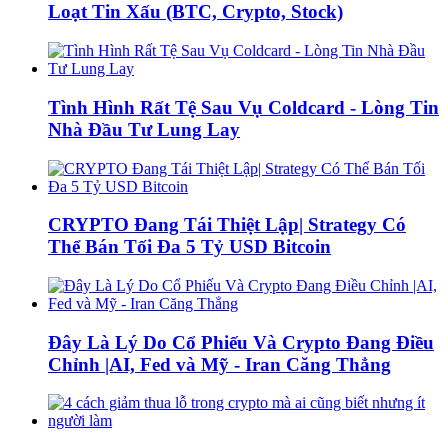
Loạt Tin Xấu (BTC, Crypto, Stock)
Tình Hình Rất Tệ Sau Vụ Coldcard - Lòng Tin
Nhà Đầu Tư Lung Lay
CRYPTO Đang Tái Thiệt Lập| Strategy Có
Thể Bán Tối Đa 5 Tỷ USD Bitcoin
Đây Là Lý Do Cổ Phiếu Và Crypto Đang Điều
Chỉnh |AI, Fed và Mỹ - Iran Căng Thẳng