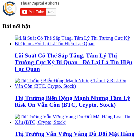
Bài nổi bật
Lãi Suất Có Thể Sắp Tăng, Tâm Lý Thị
Trường Cực Kỳ Bi Quan - Đó Lại Là Tín Hiệu
Lạc Quan
Thị Trường Biến Động Mạnh Nhưng Tâm Lý
Risk On Vẫn Còn (BTC, Crypto, Stock)
Thị Trường Vẫn Vững Vàng Dù Đối Mặt Hàng