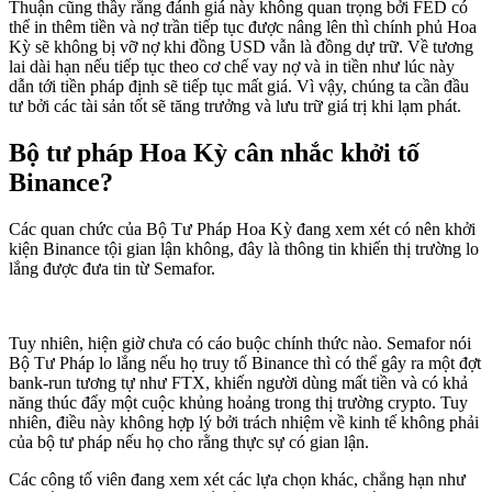
Thuận cũng thầy rằng đánh giá này không quan trọng bởi FED có
thể in thêm tiền và nợ trần tiếp tục được nâng lên thì chính phủ Hoa
Kỳ sẽ không bị vỡ nợ khi đồng USD vẫn là đồng dự trữ. Về tương
lai dài hạn nếu tiếp tục theo cơ chế vay nợ và in tiền như lúc này
dẫn tới tiền pháp định sẽ tiếp tục mất giá. Vì vậy, chúng ta cần đầu
tư bởi các tài sản tốt sẽ tăng trưởng và lưu trữ giá trị khi lạm phát.
Bộ tư pháp Hoa Kỳ cân nhắc khởi tố
Binance?
Các quan chức của Bộ Tư Pháp Hoa Kỳ đang xem xét có nên khởi
kiện Binance tội gian lận không, đây là thông tin khiến thị trường lo
lắng được đưa tin từ Semafor.
Tuy nhiên, hiện giờ chưa có cáo buộc chính thức nào. Semafor nói
Bộ Tư Pháp lo lắng nếu họ truy tố Binance thì có thể gây ra một đợt
bank-run tương tự như FTX, khiến người dùng mất tiền và có khả
năng thúc đẩy một cuộc khủng hoảng trong thị trường crypto. Tuy
nhiên, điều này không hợp lý bởi trách nhiệm về kinh tế không phải
của bộ tư pháp nếu họ cho rằng thực sự có gian lận.
Các công tố viên đang xem xét các lựa chọn khác, chẳng hạn như