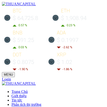
BTC
ETH
$ 64,725.8
$ 1,908.94
0.57 %
0.23 %
BNB
ADA
$ 591.25
$ 0.1997
0.03 %
-2.62 %
DOT
XRP
$ 0.8075
$ 1.02
-1.90 %
-1.86 %
MENU
Login
Trang Chủ
Giới thiệu
Tin tức
Phân tích thị trường