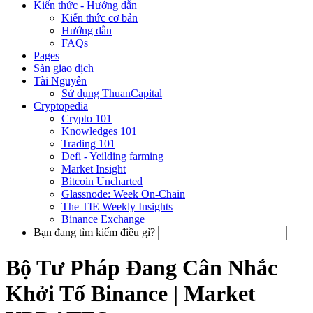
Kiến thức - Hướng dẫn
Kiến thức cơ bản
Hướng dẫn
FAQs
Pages
Sàn giao dịch
Tài Nguyên
Sử dụng ThuanCapital
Cryptopedia
Crypto 101
Knowledges 101
Trading 101
Defi - Yeilding farming
Market Insight
Bitcoin Uncharted
Glassnode: Week On-Chain
The TIE Weekly Insights
Binance Exchange
Bạn đang tìm kiếm điều gì?
Bộ Tư Pháp Đang Cân Nhắc
Khởi Tố Binance | Market