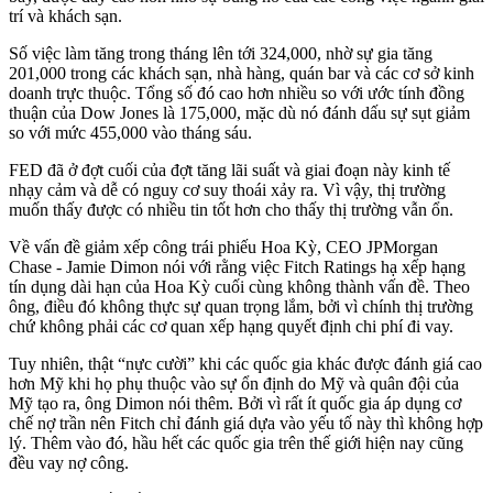
trí và khách sạn.
Số việc làm tăng trong tháng lên tới 324,000, nhờ sự gia tăng
201,000 trong các khách sạn, nhà hàng, quán bar và các cơ sở kinh
doanh trực thuộc. Tổng số đó cao hơn nhiều so với ước tính đồng
thuận của Dow Jones là 175,000, mặc dù nó đánh dấu sự sụt giảm
so với mức 455,000 vào tháng sáu.
FED đã ở đợt cuối của đợt tăng lãi suất và giai đoạn này kinh tế
nhạy cảm và dễ có nguy cơ suy thoái xảy ra. Vì vậy, thị trường
muốn thấy được có nhiều tin tốt hơn cho thấy thị trường vẫn ổn.
Về vấn đề giảm xếp công trái phiếu Hoa Kỳ, CEO JPMorgan
Chase - Jamie Dimon nói với rằng việc Fitch Ratings hạ xếp hạng
tín dụng dài hạn của Hoa Kỳ cuối cùng không thành vấn đề. Theo
ông, điều đó không thực sự quan trọng lắm, bởi vì chính thị trường
chứ không phải các cơ quan xếp hạng quyết định chi phí đi vay.
Tuy nhiên, thật “nực cười” khi các quốc gia khác được đánh giá cao
hơn Mỹ khi họ phụ thuộc vào sự ổn định do Mỹ và quân đội của
Mỹ tạo ra, ông Dimon nói thêm. Bởi vì rất ít quốc gia áp dụng cơ
chế nợ trần nên Fitch chỉ đánh giá dựa vào yếu tố này thì không hợp
lý. Thêm vào đó, hầu hết các quốc gia trên thế giới hiện nay cũng
đều vay nợ công.