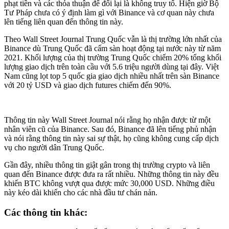
phạt tiền và các thỏa thuận để đổi lại là không truy tố. Hiện giờ Bộ
Tư Pháp chưa có ý định làm gì với Binance và cơ quan này chưa
lên tiếng liên quan đến thông tin này.
Theo Wall Street Journal Trung Quốc vẫn là thị trường lớn nhất của
Binance dù Trung Quốc đã cấm sàn hoạt động tại nước này từ năm
2021. Khối lượng của thị trường Trung Quốc chiếm 20% tổng khối
lượng giao dịch trên toàn cầu với 5.6 triệu người dùng tại đây. Việt
Nam cũng lọt top 5 quốc gia giao dịch nhiều nhất trên sàn Binance
với 20 tỷ USD và giao dịch futures chiếm đến 90%.
Thông tin này Wall Street Journal nói rằng họ nhận được từ một
nhân viên cũ của Binance. Sau đó, Binance đã lên tiếng phủ nhận
và nói rằng thông tin này sai sự thật, họ cũng không cung cấp dịch
vụ cho người dân Trung Quốc.
Gần đây, nhiều thông tin giật gân trong thị trường crypto và liên
quan đến Binance được đưa ra rất nhiều. Những thông tin này đều
khiến BTC không vượt qua được mức 30,000 USD. Những điều
này kéo dài khiến cho các nhà đầu tư chán nản.
Các thông tin khác: