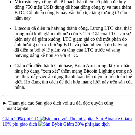
Microstrategy công bố kế hoạch bán thêm cổ phiếu để huy
động 750 triệu USD dùng để hoạt động công ty và mua thêm
BTC. Cổ phiếu công ty này vẫn tiếp tục tăng trưởng từ đầu
năm nay.
Litecoin đã diễn ra halving thành công. Lượng LTC khai thác
trong mỗi khối giảm một nửa còn 3.125. Giá của LTC sau sự
kiện này đã giảm xuống. LTC giảm giá có thể một phần do
ảnh hưởng của xu hướng BTC và phần nhiều là do halving
đã diễn ra bởi tỷ lệ giảm và tăng của LTC trước và sang
halving đáng kể hơn so với BTC.
Giám đốc điều hành Coinbase, Brian Armstrong đã xác nhận
rằng họ đang “xem xét” thêm mạng Bitcoin Lighting trong nỗ
lực thúc đẩy việc áp dụng thanh toán tiền điện tử trên toàn thế
giới. Họ đang tìm cách để tích hợp mạng lưới này trên sàn của
mình.
► Tham gia các Sàn giao dịch với ưu đãi độc quyền cùng
ThuanCapital
Giảm 20% phí GD
Sàn Binance
Giảm
10% phí giao dịch
Giảm 30% phí giao dịch