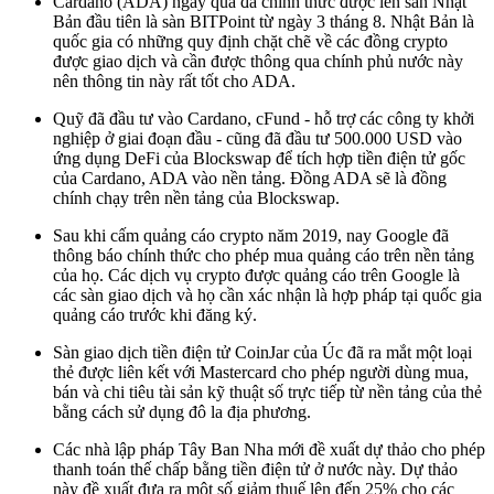
Cardano (ADA) ngày qua đã chính thức được lên sàn Nhật
Bản đầu tiên là sàn BITPoint từ ngày 3 tháng 8. Nhật Bản là
quốc gia có những quy định chặt chẽ về các đồng crypto
được giao dịch và cần được thông qua chính phủ nước này
nên thông tin này rất tốt cho ADA.
Quỹ đã đầu tư vào Cardano, cFund - hỗ trợ các công ty khởi
nghiệp ở giai đoạn đầu - cũng đã đầu tư 500.000 USD vào
ứng dụng DeFi của Blockswap để tích hợp tiền điện tử gốc
của Cardano, ADA vào nền tảng. Đồng ADA sẽ là đồng
chính chạy trên nền tảng của Blockswap.
Sau khi cấm quảng cáo crypto năm 2019, nay Google đã
thông báo chính thức cho phép mua quảng cáo trên nền tảng
của họ. Các dịch vụ crypto được quảng cáo trên Google là
các sàn giao dịch và họ cần xác nhận là hợp pháp tại quốc gia
quảng cáo trước khi đăng ký.
Sàn giao dịch tiền điện tử CoinJar của Úc đã ra mắt một loại
thẻ được liên kết với Mastercard cho phép người dùng mua,
bán và chi tiêu tài sản kỹ thuật số trực tiếp từ nền tảng của thẻ
bằng cách sử dụng đô la địa phương.
Các nhà lập pháp Tây Ban Nha mới đề xuất dự thảo cho phép
thanh toán thế chấp bằng tiền điện tử ở nước này. Dự thảo
này đề xuất đưa ra một số giảm thuế lên đến 25% cho các