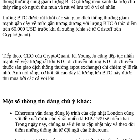
thông thường cũng giảm lượng BTC (đường màu xanh da trời) cho
thấy rằng có người thu mua và rút về lưu trữ ở ví cá nhân.
Lượng BTC được rút khỏi các sàn giao dịch thông thường giảm
mạnh gần đây về mức gần tương đương với lượng BTC ở thời điểm
trên 60,000 USD trước khi đi xuống (chia sẻ từ Cristoff trên
CryptoQuant).
Tiếp theo, CEO của CryptoQuant, Ki Young Ju cũng tiếp tục nhấn
mạnh về việc lượng rất lớn BTC di chuyển nhưng BTC di chuyển
thuộc sàn giao dịch thông thường (spot exchange) chỉ chiếm tỷ lệ rất
nhỏ. Anh nói rằng, cơ hội rất cao đây là lượng lớn BTC này được
thu mua bởi các cá voi lớn.
Một số thông tin đáng chú ý khác:
Ethereum vẫn đang đúng lộ trình của cập nhật London cùng
với đề xuất được chú ý rất nhiều là EIP-1599 sẽ triển khai.
Trong ngày nay, chúng ta sẽ diễn ra cập nhật này và theo dõi
thêm những thông tin từ đội ngũ của Ethereum.