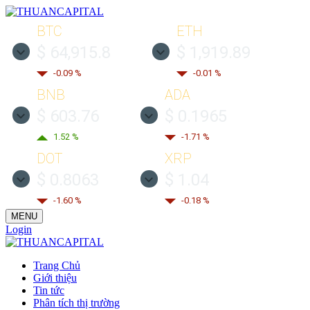
BTC
ETH
$ 64,915.8
$ 1,919.89
-0.09 %
-0.01 %
BNB
ADA
$ 603.76
$ 0.1965
1.52 %
-1.71 %
DOT
XRP
$ 0.8063
$ 1.04
-1.60 %
-0.18 %
MENU
Login
Trang Chủ
Giới thiệu
Tin tức
Phân tích thị trường