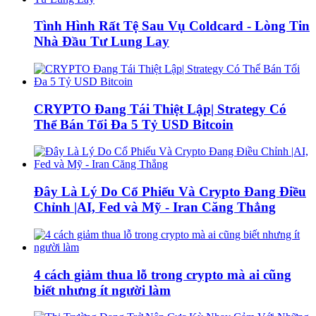
Tình Hình Rất Tệ Sau Vụ Coldcard - Lòng Tin
Nhà Đầu Tư Lung Lay
CRYPTO Đang Tái Thiệt Lập| Strategy Có
Thể Bán Tối Đa 5 Tỷ USD Bitcoin
Đây Là Lý Do Cổ Phiếu Và Crypto Đang Điều
Chỉnh |AI, Fed và Mỹ - Iran Căng Thẳng
4 cách giảm thua lỗ trong crypto mà ai cũng
biết nhưng ít người làm