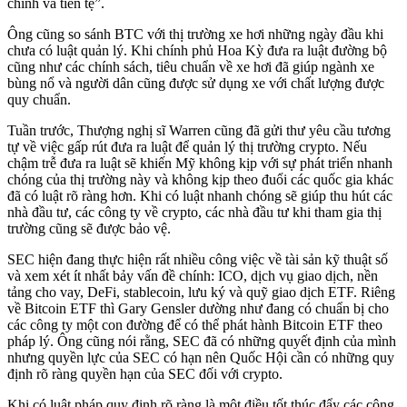
chính và tiền tệ”.
Ông cũng so sánh BTC với thị trường xe hơi những ngày đầu khi
chưa có luật quản lý. Khi chính phủ Hoa Kỳ đưa ra luật đường bộ
cũng như các chính sách, tiêu chuẩn về xe hơi đã giúp ngành xe
bùng nổ và người dân cũng được sử dụng xe với chất lượng được
quy chuẩn.
Tuần trước, Thượng nghị sĩ Warren cũng đã gửi thư yêu cầu tương
tự về việc gấp rút đưa ra luật để quản lý thị trường crypto. Nếu
chậm trễ đưa ra luật sẽ khiến Mỹ không kịp với sự phát triển nhanh
chóng của thị trường này và không kịp theo đuổi các quốc gia khác
đã có luật rõ ràng hơn. Khi có luật nhanh chóng sẽ giúp thu hút các
nhà đầu tư, các công ty về crypto, các nhà đầu tư khi tham gia thị
trường cũng sẽ được bảo vệ.
SEC hiện đang thực hiện rất nhiều công việc về tài sản kỹ thuật số
và xem xét ít nhất bảy vấn đề chính: ICO, dịch vụ giao dịch, nền
tảng cho vay, DeFi, stablecoin, lưu ký và quỹ giao dịch ETF. Riêng
về Bitcoin ETF thì Gary Gensler dường như đang có chuẩn bị cho
các công ty một con đường để có thể phát hành Bitcoin ETF theo
pháp lý. Ông cũng nói rằng, SEC đã có những quyết định của mình
nhưng quyền lực của SEC có hạn nên Quốc Hội cần có những quy
định rõ ràng quyền hạn của SEC đối với crypto.
Khi có luật pháp quy định rõ ràng là một điều tốt thúc đẩy các công