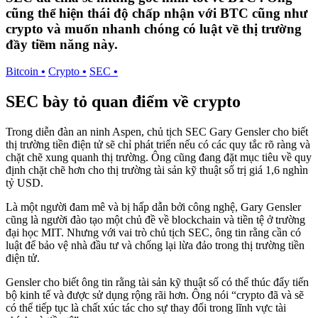
cũng thể hiện thái độ chấp nhận với BTC cũng như
crypto và muốn nhanh chóng có luật về thị trường
đầy tiềm năng này.
Bitcoin
•
Crypto
•
SEC
•
SEC bày tỏ quan điểm về crypto
Trong diễn đàn an ninh Aspen, chủ tịch SEC Gary Gensler cho biết
thị trường tiền điện tử sẽ chỉ phát triển nếu có các quy tắc rõ ràng và
chặt chẽ xung quanh thị trường. Ông cũng đang đặt mục tiêu về quy
định chặt chẽ hơn cho thị trường tài sản kỹ thuật số trị giá 1,6 nghìn
tỷ USD.
Là một người đam mê và bị hấp dẫn bởi công nghệ, Gary Gensler
cũng là người đào tạo một chủ đề về blockchain và tiền tệ ở trường
đại học MIT. Nhưng với vai trò chủ tịch SEC, ông tin rằng cần có
luật để bảo vệ nhà đầu tư và chống lại lừa đảo trong thị trường tiền
điện tử.
Gensler cho biết ông tin rằng tài sản kỹ thuật số có thể thúc đẩy tiến
bộ kinh tế và được sử dụng rộng rãi hơn. Ông nói “crypto đã và sẽ
có thể tiếp tục là chất xúc tác cho sự thay đổi trong lĩnh vực tài