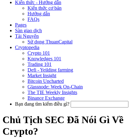
Kiến thức - Hướng dẫn
Kiến thức cơ bản
Hướng dẫn
FAQs
Pages
Sàn giao dịch
Tài Nguyên
Sử dụng ThuanCapital
Cryptopedia
Crypto 101
Knowledges 101
Trading 101
Defi - Yeilding farming
Market Insight
Bitcoin Uncharted
Glassnode: Week On-Chain
The TIE Weekly Insights
Binance Exchange
Bạn đang tìm kiếm điều gì?
Chủ Tịch SEC Đã Nói Gì Về
Crypto?