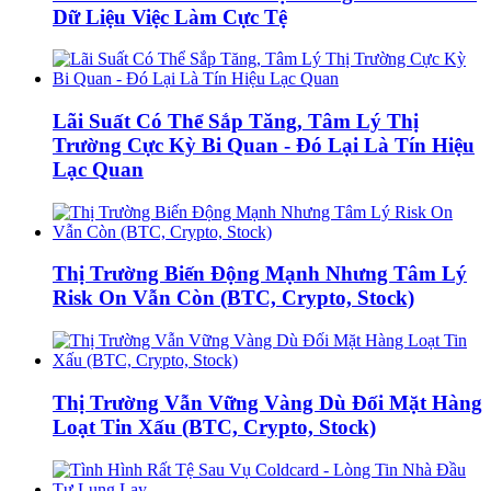
Dữ Liệu Việc Làm Cực Tệ
Lãi Suất Có Thể Sắp Tăng, Tâm Lý Thị
Trường Cực Kỳ Bi Quan - Đó Lại Là Tín Hiệu
Lạc Quan
Thị Trường Biến Động Mạnh Nhưng Tâm Lý
Risk On Vẫn Còn (BTC, Crypto, Stock)
Thị Trường Vẫn Vững Vàng Dù Đối Mặt Hàng
Loạt Tin Xấu (BTC, Crypto, Stock)