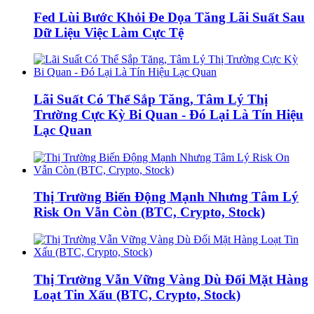
Fed Lùi Bước Khỏi Đe Dọa Tăng Lãi Suất Sau
Dữ Liệu Việc Làm Cực Tệ
Lãi Suất Có Thể Sắp Tăng, Tâm Lý Thị
Trường Cực Kỳ Bi Quan - Đó Lại Là Tín Hiệu
Lạc Quan
Thị Trường Biến Động Mạnh Nhưng Tâm Lý
Risk On Vẫn Còn (BTC, Crypto, Stock)
Thị Trường Vẫn Vững Vàng Dù Đối Mặt Hàng
Loạt Tin Xấu (BTC, Crypto, Stock)