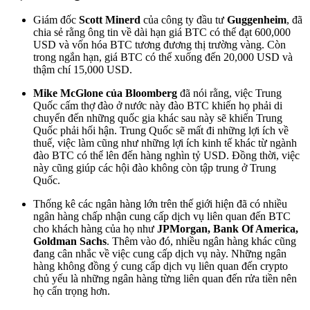
Giám đốc
Scott Minerd
của công ty đầu tư
Guggenheim
, đã
chia sẻ rằng ông tin về dài hạn giá BTC có thể đạt 600,000
USD và vốn hóa BTC tương đương thị trường vàng. Còn
trong ngắn hạn, giá BTC có thể xuống đến 20,000 USD và
thậm chí 15,000 USD.
Mike McGlone của Bloomberg
đã nói rằng, việc Trung
Quốc cấm thợ đào ở nước này đào BTC khiến họ phải di
chuyển đến những quốc gia khác sau này sẽ khiến Trung
Quốc phải hối hận. Trung Quốc sẽ mất đi những lợi ích về
thuế, việc làm cũng như những lợi ích kinh tế khác từ ngành
đào BTC có thể lên đến hàng nghìn tỷ USD. Đồng thời, việc
này cũng giúp các hội đào không còn tập trung ở Trung
Quốc.
Thống kê các ngân hàng lớn trên thế giới hiện đã có nhiều
ngân hàng chấp nhận cung cấp dịch vụ liên quan đến BTC
cho khách hàng của họ như
JPMorgan, Bank Of America,
Goldman
Sachs
. Thêm vào đó, nhiều ngân hàng khác cũng
đang cân nhắc về việc cung cấp dịch vụ này. Những ngân
hàng không đồng ý cung cấp dịch vụ liên quan đến crypto
chủ yếu là những ngân hàng từng liên quan đến rửa tiền nên
họ cẩn trọng hơn.