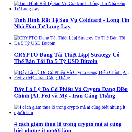
Tình Hình Rất Tệ Sau Vụ Coldcard - Lòng Tin
Nhà Đầu Tư Lung Lay
CRYPTO Đang Tái Thiệt Lập| Strategy Có
Thể Bán Tối Đa 5 Tỷ USD Bitcoin
Đây Là Lý Do Cổ Phiếu Và Crypto Đang Điều
Chỉnh |AI, Fed và Mỹ - Iran Căng Thẳng
4 cách giảm thua lỗ trong crypto mà ai cũng
biết nhưng ít người làm