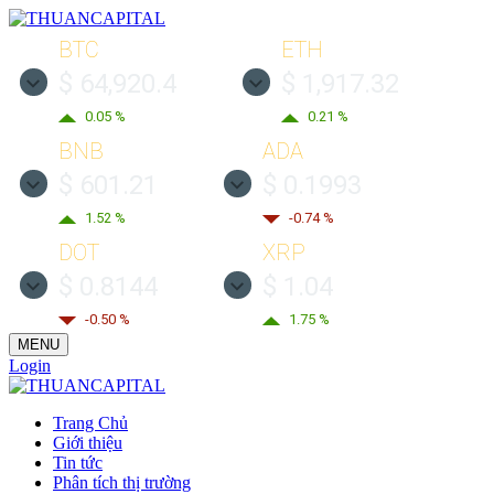
BTC
ETH
$ 64,920.4
$ 1,917.32
0.05 %
0.21 %
BNB
ADA
$ 601.21
$ 0.1993
1.52 %
-0.74 %
DOT
XRP
$ 0.8144
$ 1.04
-0.50 %
1.75 %
MENU
Login
Trang Chủ
Giới thiệu
Tin tức
Phân tích thị trường