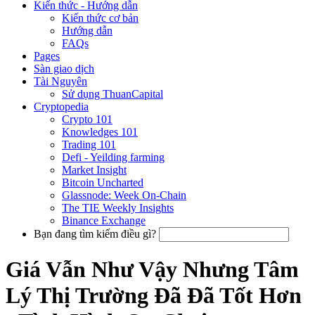
Kiến thức - Hướng dẫn
Kiến thức cơ bản
Hướng dẫn
FAQs
Pages
Sàn giao dịch
Tài Nguyên
Sử dụng ThuanCapital
Cryptopedia
Crypto 101
Knowledges 101
Trading 101
Defi - Yeilding farming
Market Insight
Bitcoin Uncharted
Glassnode: Week On-Chain
The TIE Weekly Insights
Binance Exchange
Bạn đang tìm kiếm điều gì?
Giá Vẫn Như Vậy Nhưng Tâm
Lý Thị Trường Đã Đã Tốt Hơn