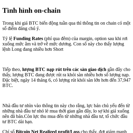
Tình hình on-chain
Trong khi giá BTC biến động tuần qua thì thông tin on chain có một
số điểm đáng chú ý.
Tỷ lệ
Funding Rates
(phí qua đêm) của margin, option sau khi rơi
xuống mức âm và trở về mức dương. Con số này cho thấy lượng
lệnh Long đang nhiều hơn Short
Tiếp theo,
lượng BTC nạp rút trên các sàn giao dịch
gần đây cho
thấy, lượng BTC đang được rút ra khỏi sàn nhiều hơn số lượng nạp.
Đặc biệt, ngày 14 tháng 6, có lượng rút khỏi sàn lớn hơn đến 37,947
BTC.
Nhà đầu tư nhìn vào thông tin này cho rằng, lực bán chủ yếu đến từ
những nhà đầu tư nhỏ lẻ mua thời gian gần đây, lo sợ khi giá xuống
nên đã bán.Còn lực thu mua đến từ những nhà đầu tư, tổ chức đầu
tư BTC dài hạn.
Chỉ số
Bitcoin Net Realized profit/Loss
cho thấy, đợt giảm mạnh