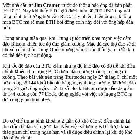
Một nhà đầu tư
Jim Cramer
trước đó thông báo ông đã bán phần
lớn BTC. Nay khi thấy BTC giữ được trên 30,000 USD ông nói
rằng mình tin tưởng hơn vào BTC. Tuy nhiên, hiện ông sẽ không
mua BTC mà sẽ mua ETH bởi đồng coin này đối với ông hấp dẫn
hơn.
Trong những tuần qua, khi Trung Quốc triển khai mạnh việc cấm
đào Bitcoin khiến tốc độ đào giảm xuống. Mặc dù các thợ đào sẽ di
chuyển dần khỏi Trung Quốc nhưng vẫn sẽ cần thời gian trước khi
có thể tiếp tục hoạt động.
Khi tốc độ đào của BTC giảm nhưng độ khó đào có độ trễ khi điều
chỉnh khiến cho lượng BTC được đào những tuần qua cũng đi
xuống. Theo bài viết trên trang Trustnodes ngày 27 tháng 6, chỉ một
nửa trong số 144 khối bitcoin hàng ngày thông thường đã được đào
trong 24 giờ cùng ngày. Tức là số block Bitcoin được đào đã giảm
từ 144 xuống còn 77 block, đồng nghĩa với việc số lượng BTC ra
đời cũng giảm hơn 50%.
Do cơ chế trung bình khoảng 2 tuần độ khó đào sẽ điều chỉnh lại
theo tốc độ đào và ngược lại. Nên việc số lượng BTC được khai
thác giảm chỉ trong ngắn hạn và sẽ được điều chỉnh lại khi độ khó
đào điều chỉnh.