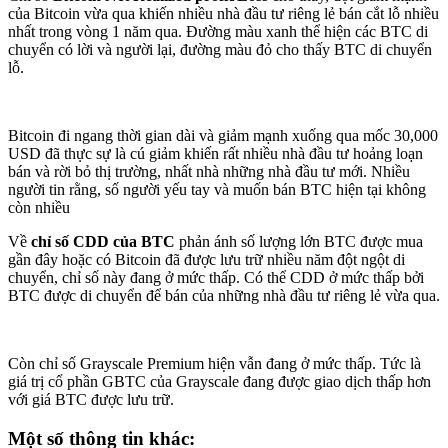
của Bitcoin vừa qua khiến nhiều nhà đầu tư riêng lẻ bán cắt lỗ nhiều
nhất trong vòng 1 năm qua. Đường màu xanh thể hiện các BTC di
chuyển có lời và người lại, đường màu đỏ cho thấy BTC di chuyển
lỗ.
Bitcoin đi ngang thời gian dài và giảm mạnh xuống qua mốc 30,000
USD đã thực sự là cú giảm khiến rất nhiều nhà đầu tư hoảng loạn
bán và rời bỏ thị trường, nhất nhà những nhà đầu tư mới. Nhiều
người tin rằng, số người yếu tay và muốn bán BTC hiện tại không
còn nhiều
Về
chỉ số CDD của BTC
phản ánh số lượng lớn BTC được mua
gần đây hoặc có Bitcoin đã được lưu trữ nhiều năm đột ngột di
chuyển, chỉ số này đang ở mức thấp. Có thể CDD ở mức thấp bởi
BTC được di chuyển để bán của những nhà đầu tư riêng lẻ vừa qua.
Còn chỉ số Grayscale Premium hiện vẫn đang ở mức thấp. Tức là
giá trị cổ phần GBTC của Grayscale đang được giao dịch thấp hơn
với giá BTC được lưu trữ.
Một số thông tin khác: