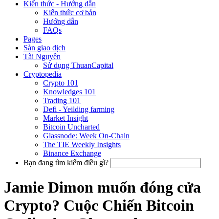
Kiến thức - Hướng dẫn
Kiến thức cơ bản
Hướng dẫn
FAQs
Pages
Sàn giao dịch
Tài Nguyên
Sử dụng ThuanCapital
Cryptopedia
Crypto 101
Knowledges 101
Trading 101
Defi - Yeilding farming
Market Insight
Bitcoin Uncharted
Glassnode: Week On-Chain
The TIE Weekly Insights
Binance Exchange
Bạn đang tìm kiếm điều gì?
Jamie Dimon muốn đóng cửa
Crypto? Cuộc Chiến Bitcoin