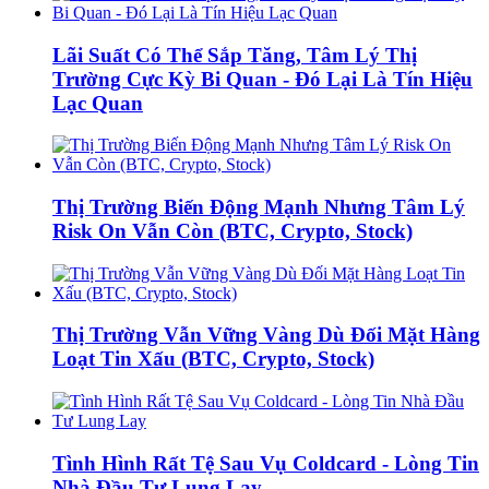
Lãi Suất Có Thể Sắp Tăng, Tâm Lý Thị
Trường Cực Kỳ Bi Quan - Đó Lại Là Tín Hiệu
Lạc Quan
Thị Trường Biến Động Mạnh Nhưng Tâm Lý
Risk On Vẫn Còn (BTC, Crypto, Stock)
Thị Trường Vẫn Vững Vàng Dù Đối Mặt Hàng
Loạt Tin Xấu (BTC, Crypto, Stock)
Tình Hình Rất Tệ Sau Vụ Coldcard - Lòng Tin
Nhà Đầu Tư Lung Lay