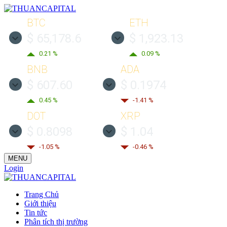
BTC
ETH
$ 65,178.6
$ 1,923.13
0.21 %
0.09 %
BNB
ADA
$ 607.60
$ 0.1974
0.45 %
-1.41 %
DOT
XRP
$ 0.8098
$ 1.04
-1.05 %
-0.46 %
MENU
Login
Trang Chủ
Giới thiệu
Tin tức
Phân tích thị trường