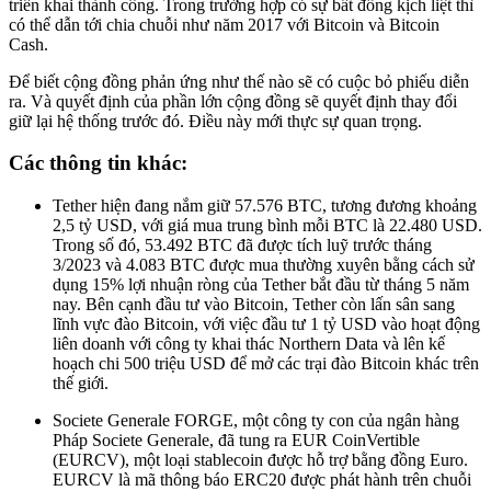
triển khai thành công. Trong trường hợp có sự bất đồng kịch liệt thì
có thể dẫn tới chia chuỗi như năm 2017 với Bitcoin và Bitcoin
Cash.
Để biết cộng đồng phản ứng như thế nào sẽ có cuộc bỏ phiếu diễn
ra. Và quyết định của phần lớn cộng đồng sẽ quyết định thay đổi
giữ lại hệ thống trước đó. Điều này mới thực sự quan trọng.
Các thông tin khác:
Tether hiện đang nắm giữ 57.576 BTC, tương đương khoảng
2,5 tỷ USD, với giá mua trung bình mỗi BTC là 22.480 USD.
Trong số đó, 53.492 BTC đã được tích luỹ trước tháng
3/2023 và 4.083 BTC được mua thường xuyên bằng cách sử
dụng 15% lợi nhuận ròng của Tether bắt đầu từ tháng 5 năm
nay. Bên cạnh đầu tư vào Bitcoin, Tether còn lấn sân sang
lĩnh vực đào Bitcoin, với việc đầu tư 1 tỷ USD vào hoạt động
liên doanh với công ty khai thác Northern Data và lên kế
hoạch chi 500 triệu USD để mở các trại đào Bitcoin khác trên
thế giới.
Societe Generale FORGE, một công ty con của ngân hàng
Pháp Societe Generale, đã tung ra EUR CoinVertible
(EURCV), một loại stablecoin được hỗ trợ bằng đồng Euro.
EURCV là mã thông báo ERC20 được phát hành trên chuỗi