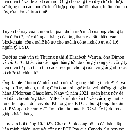
tiền điện tử và đề xuất cấm nó. Ông cho rằng tiền điện tử chỉ được
sử dụng cho các mục đích bất hợp pháp như tội phạm, buôn bán ma
túy, rửa tiền và trốn thuế.
Tuyên bố này của Dimon là quan điểm mới nhất của ông chống lại
tiền điện tử, mặc dù ngân hàng của ông tham gia rất nhiều vào
blockchain, công nghệ hỗ trợ cho ngành công nghiệp trị giá 1.6
nghìn tỷ USD.
Dưới sự chất vấn từ Thượng nghị sĩ Elizabeth Warren, ông Dimon
và các CEO khác của các ngân hàng lớn đã đồng ý rằng các công ty
tiền điện tử phải tuân thủ các quy định chống rửa tiền giống như các
tổ chức tài chính lớn.
Ông Jamie Dimon đã nhiều năm nói rằng ông không thích BTC và
crypto. Tuy nhiên, những điều ông nói ngược lại với những gì ngân
hàng JPMorgan Chase làm. Ngay từ năm 2021, ngân hàng này đã
bắt đầu cho những khách VIP của mình đầu tư vào các quỹ mutual
fund liên quan đến crypto. Khi ông nói BTC là bong bóng thì đơn
vị JPMorgan Security đã âm thầm thu mua BTC và lấy lý do mua
giúp khách hàng.
Hay vào hồi tháng 10/2023, Chase Bank công bố họ đã thành lập
liên minh chiến lược với công ty FCF Pay của Canada. Sự hợp tác