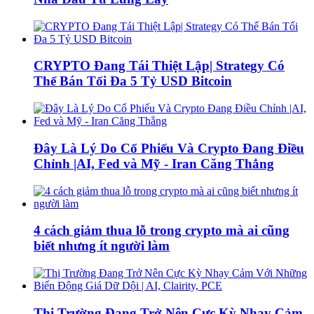
CRYPTO Đang Tái Thiệt Lập| Strategy Có
Thể Bán Tối Đa 5 Tỷ USD Bitcoin
Đây Là Lý Do Cổ Phiếu Và Crypto Đang Điều
Chỉnh |AI, Fed và Mỹ - Iran Căng Thẳng
4 cách giảm thua lỗ trong crypto mà ai cũng
biết nhưng ít người làm
Thị Trường Đang Trở Nên Cực Kỳ Nhạy Cảm