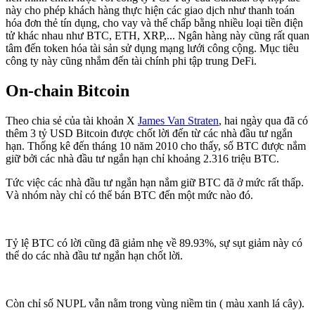
này cho phép khách hàng thực hiện các giao dịch như thanh toán
hóa đơn thẻ tín dụng, cho vay và thế chấp bằng nhiều loại tiền điện
tử khác nhau như BTC, ETH, XRP,... Ngân hàng này cũng rất quan
tâm đến token hóa tài sản sử dụng mạng lưới công cộng. Mục tiêu
công ty này cũng nhắm đến tài chính phi tập trung DeFi.
On-chain Bitcoin
Theo chia sẻ của tài khoản X
James Van Straten
, hai ngày qua đã có
thêm 3 tỷ USD Bitcoin được chốt lời đến từ các nhà đầu tư ngắn
hạn. Thống kê đến tháng 10 năm 2010 cho thấy, số BTC được nắm
giữ bởi các nhà đầu tư ngắn hạn chỉ khoảng 2.316 triệu BTC.
Tức việc các nhà đầu tư ngắn hạn nắm giữ BTC đã ở mức rất thấp.
Và nhóm này chỉ có thể bán BTC đến một mức nào đó.
Tỷ lệ BTC có lời cũng đã giảm nhẹ về 89.93%, sự sụt giảm này có
thể do các nhà đầu tư ngắn hạn chốt lời.
Còn chỉ số NUPL vẫn nằm trong vùng niềm tin ( màu xanh lá cây).