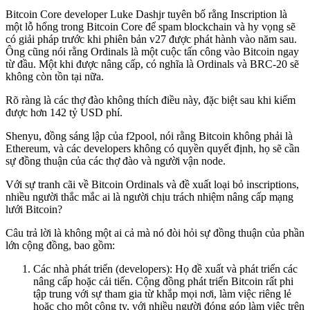
Bitcoin Core developer Luke Dashjr tuyên bố rằng Inscription là
một lỗ hổng trong Bitcoin Core để spam blockchain và hy vọng sẽ
có giải pháp trước khi phiên bản v27 được phát hành vào năm sau.
Ông cũng nói rằng Ordinals là một cuộc tấn công vào Bitcoin ngay
từ đầu. Một khi được nâng cấp, có nghĩa là Ordinals và BRC-20 sẽ
không còn tồn tại nữa.
Rõ ràng là các thợ đào không thích điều này, đặc biệt sau khi kiếm
được hơn 142 tỷ USD phí.
Shenyu, đồng sáng lập của f2pool, nói rằng Bitcoin không phải là
Ethereum, và các developers không có quyền quyết định, họ sẽ cần
sự đồng thuận của các thợ đào và người vận node.
Với sự tranh cãi về Bitcoin Ordinals và đề xuất loại bỏ inscriptions,
nhiều người thắc mắc ai là người chịu trách nhiệm nâng cấp mạng
lưới Bitcoin?
Câu trả lời là không một ai cả mà nó đòi hỏi sự đồng thuận của phần
lớn cộng đồng, bao gồm:
Các nhà phát triển (developers): Họ đề xuất và phát triển các
nâng cấp hoặc cải tiến. Cộng đồng phát triển Bitcoin rất phi
tập trung với sự tham gia từ khắp mọi nơi, làm việc riêng lẻ
hoặc cho một công ty, với nhiều người đóng góp làm việc trên