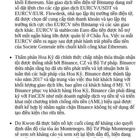
khối Ethereum. Sàn giao dịch tiền điện tử Bitstamp đang mở
sổ đặt lệnh cho các cặp giao dịch EURCV/USDT và
EURCV/EUR. Flowdesk, nhà tạo lập thị trường tiền điện tử,
đã được chọn để cung cấp tính thanh khoản và tạo lập thị
trường tích cực cho EURCV trên Bitstamp và các sàn giao
dịch khác. EURCV là stablecoin Euro đầu tiên được hỗ trợ
bởi một ngân hàng lớn được quản lý ở Châu Âu. Việc ra mắt
EURCV diễn ra ngay sau đợt phát hành trái phiếu đầu tiên
của Societe Generale trên chuỗi khối công khai Ethereum.
Thẩm phán Hoa Kỳ đã chính thức chấp nhận thỏa thuận nhận
tội được thống nhất bởi Binance, CZ và Bộ Tư pháp. Binance
thừa nhận rằng họ đã ưu tiên phát triển và lợi nhuận hơn là
tuân thủ các luật pháp của Hoa Kỳ. Binance được thành lập
vào năm 2017 và tập trung vào việc thu hút khách hàng với
khối lượng giao dịch lớn, bao gồm cả khách hàng ở Mỹ. Vì
Binance phục vụ khách hàng Hoa Kỳ, Binance cần phải đăng
ký với FinCEN như một doanh nghiệp dịch vụ tiền tệ và triển
khai một chương trình chống rửa tiền (AML) hiệu quả được
thiết kế hợp lý nhằm ngăn chặn Binance không bị sử dụng để
tạo điều kiện cho rửa tiền.
Do Kwon đã thực hiện nỗ lực cuối cùng để kháng cáo quyết
định dẫn độ của tòa án Montenegro. Bộ Tư Pháp Montenegro
sẽ xem xét kháng cáo và xem xét lại lệnh dẫn độ, hiện đang