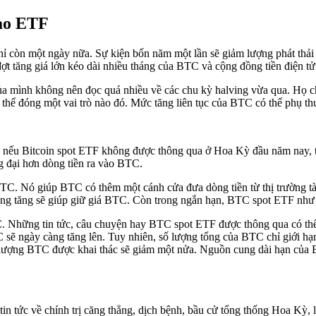
vào ETF
 chỉ còn một ngày nữa. Sự kiện bốn năm một lần sẽ giảm lượng phát t
ợt tăng giá lớn kéo dài nhiều tháng của BTC và cộng đồng tiền điện tử ti
 mình không nên đọc quá nhiều về các chu kỳ halving vừa qua. Họ ch
ô có thể đóng một vai trò nào đó. Mức tăng liên tục của BTC có thể ph
nếu Bitcoin spot ETF không được thông qua ở Hoa Kỳ đầu năm nay, th
 đại hơn dòng tiền ra vào BTC.
BTC. Nó giúp BTC có thêm một cánh cửa đưa dòng tiền từ thị trường tà
càng tăng sẽ giúp giữ giá BTC. Còn trong ngắn hạn, BTC spot ETF như 
C. Những tin tức, câu chuyện hay BTC spot ETF được thông qua có thể 
ẽ ngày càng tăng lên. Tuy nhiên, số lượng tổng của BTC chỉ giới hạn 
a, lượng BTC được khai thác sẽ giảm một nửa. Nguồn cung dài hạn của
 tin tức về chính trị căng thẳng, dịch bệnh, bầu cử tổng thống Hoa Kỳ, 