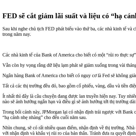
FED sẽ cắt giảm lãi suất và liệu có “hạ c
Sau khi nghe chủ tịch FED phát biểu vào thứ ba, các nhà kinh tế và ch
trong năm nay.
Các nhà kinh tế của Bank of America cho biết có một “rủi ro thực sự
Vẫn còn hy vọng rằng dữ liệu lạm phát sẽ giảm xuống trong vài tháng t
Ngân hàng Bank of America cho biết có nguy cơ là Fed sẽ không giảm 
Tất cả các thị trường đều đỏ, bao gồm cổ phiếu, vàng, dầu và tiền điệ
Ít nhất thì đây là câu chuyện đang được lan truyền hiện nay. Tuy nhiê
nào sẽ ảnh hưởng ngắn hạn và điều gì sẽ ảnh hưởng tới thị trường dài
Trong bối cảnh này, JPMorgan lại có nhận định trái ngược với Bank o
“hạ cánh nhẹ nhàng” cho đến cuối năm sau.
Nhìn chung, sẽ có rất nhiều quan điểm, nhận định về thị trường. Nhà đ
với nhận định và khẩu vị rủi ro của bản thân. Tránh đưa ra quyết định 