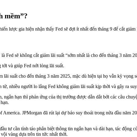
ánh mềm”?
iến lược gia hiện nhận thấy Fed sẽ đợi ít nhất đến tháng 9 để cắt giảm
” là Fed sẽ không cắt giảm lãi suất “sớm nhất là cho đến tháng 3 năm 
ới và giúp Fed nới lỏng lãi suất.
lãi suất cho đến tháng 3 năm 2025, mặc dù hiện tại họ vẫn kỳ vọng sẽ 
n tử, nhiều người lo lắng Fed không giảm lãi suất kịp thời và gây ra su
n, ngắn hạn thì phản ứng của thị trường được dẫn dắt bởi các câu chuyệ
 hạn.
f America. JPMorgan đã rút lại dự báo suy thoái trong nửa đầu năm 20
ầu tư cần tỉnh táo phân biệt thông tin ngắn hạn và dài hạn, tác động c
vội vàng dựa trên tin tức nhất thời.