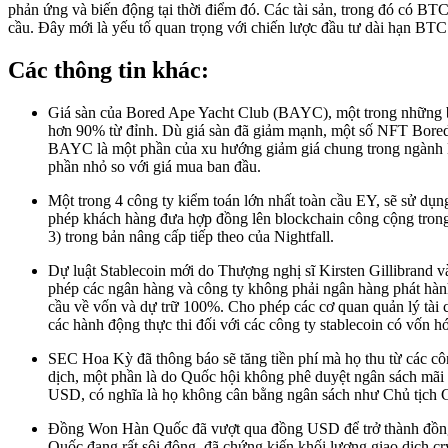
phản ứng và biến động tại thời điểm đó. Các tài sản, trong đó có BT
cầu. Đây mới là yếu tố quan trọng với chiến lược đầu tư dài hạn BTC
Các thông tin khác:
Giá sàn của Bored Ape Yacht Club (BAYC), một trong những b
hơn 90% từ đỉnh. Dù giá sàn đã giảm mạnh, một số NFT Bored A
BAYC là một phần của xu hướng giảm giá chung trong ngành N
phần nhỏ so với giá mua ban đầu.
Một trong 4 công ty kiểm toán lớn nhất toàn cầu EY, sẽ sử d
phép khách hàng đưa hợp đồng lên blockchain công cộng trong 
3) trong bản nâng cấp tiếp theo của Nightfall.
Dự luật Stablecoin mới do Thượng nghị sĩ Kirsten Gillibrand 
phép các ngân hàng và công ty không phải ngân hàng phát hành 
cầu về vốn và dự trữ 100%. Cho phép các cơ quan quản lý tài 
các hành động thực thi đối với các công ty stablecoin có vốn 
SEC Hoa Kỳ đã thông báo sẽ tăng tiền phí mà họ thu từ các cô
dịch, một phần là do Quốc hội không phê duyệt ngân sách mãi 
USD, có nghĩa là họ không cân bằng ngân sách như Chủ tịch G
Đồng Won Hàn Quốc đã vượt qua đồng USD để trở thành đồng ti
Quốc đang rất sôi động, đã chứng kiến khối lượng giao dịch cr