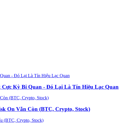
 Cực Kỳ Bi Quan - Đó Lại Là Tín Hiệu Lạc Quan
k On Vẫn Còn (BTC, Crypto, Stock)