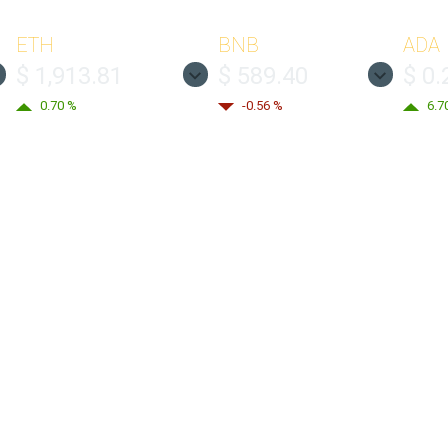
ETH
BNB
ADA
$ 1,913.81
$ 589.40
$ 0.
0.70 %
-0.56 %
6.7