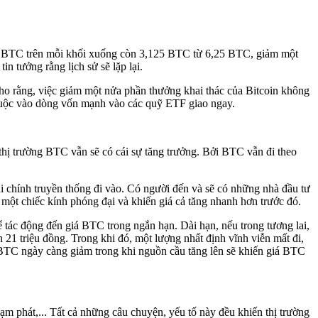
hải BTC trên mỗi khối xuống còn 3,125 BTC từ 6,25 BTC, giảm một
n tưởng rằng lịch sử sẽ lặp lại.
o rằng, việc giảm một nửa phần thưởng khai thác của Bitcoin không
ụ thuộc vào dòng vốn mạnh vào các quỹ ETF giao ngay.
ị trường BTC vẫn sẽ có cái sự tăng trưởng. Bởi BTC vẫn đi theo
i chính truyền thống đi vào. Có người đến và sẽ có những nhà đầu tư
một chiếc kính phóng đại và khiến giá cả tăng nhanh hơn trước đó.
tác động đến giá BTC trong ngắn hạn. Dài hạn, nếu trong tương lai,
21 triệu đồng. Trong khi đó, một lượng nhất định vĩnh viễn mất đi,
 BTC ngày càng giảm trong khi nguồn cầu tăng lên sẽ khiến giá BTC
lạm phát,... Tất cả những câu chuyện, yếu tố này đều khiến thị trường