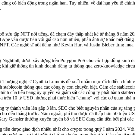
C cũng có biến động trong ngắn hạn. Tuy nhiên, về dài hạn yếu tố chí
.
ộ sưu tập NFT nổi tiếng, đã chạm đáy thấp nhất kể từ tháng 8 năm 2
pe vẫn được bán với giá cao hơn nhiều, phản ánh sự khác biệt đáng kể
FT. Các nghệ sĩ nổi tiếng như Kevin Hart và Justin Bieber từng mua
ụng Nightfall, được xây dựng trên Polygon PoS cho các hợp đồng kinh 
khi giữ thông tin kinh doanh riêng tư thông qua zero-knowledge circu
và Thượng nghị sĩ Cynthia Lummis đề xuất nhằm mục đích điều chỉnh vi
stablecoin thông qua các công ty con chuyên biệt. Cấm các stablecoin
chính của tiểu bang ủy quyền và giám sát các công ty phát hành stab
hóa trên 10 tỷ USD nhưng phải thực hiện “chung” với các cơ quan nhà 
ng ty thành viên lên gấp 3 lần. SEC cho biết nguyên nhân của sự tăn
cho đến tháng trước. Năm ngoái, phí thu được đã thấp hơn 50 triệu USD
ary Gensler thường xuyên tuyên bố và SEC đang cần tiền bởi phí các 
ền được giao dịch nhiều nhất cho crypto trong quý I năm 2024. Với t
ypto vượt qua cả thị trường chứng khoán trong tháng 3. Các sàn giao 