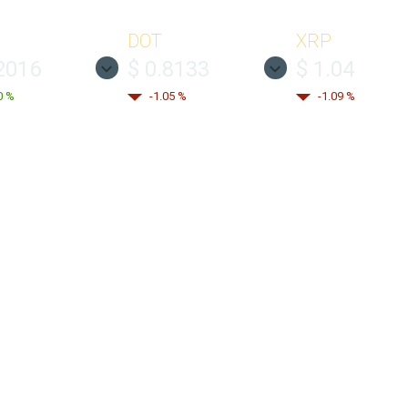
DOT
XRP
2016
$ 0.8133
$ 1.04
0 %
-1.05 %
-1.09 %