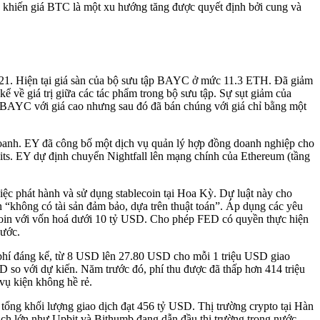
nh khiến giá BTC là một xu hướng tăng được quyết định bởi cung và
021. Hiện tại giá sàn của bộ sưu tập BAYC ở mức 11.3 ETH. Đã giảm
 về giá trị giữa các tác phẩm trong bộ sưu tập. Sự sụt giảm của
 BAYC với giá cao nhưng sau đó đã bán chúng với giá chỉ bằng một
doanh. EY đã công bố một dịch vụ quản lý hợp đồng doanh nghiệp cho
its. EY dự định chuyển Nightfall lên mạng chính của Ethereum (tầng
ệc phát hành và sử dụng stablecoin tại Hoa Kỳ. Dự luật này cho
 “không có tài sản đảm bảo, dựa trên thuật toán”. Áp dụng các yêu
lecoin với vốn hoá dưới 10 tỷ USD. Cho phép FED có quyền thực hiện
nước.
g phí đáng kể, từ 8 USD lên 27.80 USD cho mỗi 1 triệu USD giao
 so với dự kiến. Năm trước đó, phí thu được đã thấp hơn 414 triệu
vụ kiện không hề rẻ.
ổng khối lượng giao dịch đạt 456 tỷ USD. Thị trường crypto tại Hàn
dịch lớn như Upbit và Bithumb đang dẫn đầu thị trường trong nước,