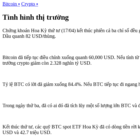
Bitcoin
•
Crypto
•
Tình hình thị trường
Chứng khoán Hoa Kỳ thứ tư (17/04) kết thúc phiên cả ba chỉ số đề
Dầu quanh 82 USD/thùng.
Bitcoin đã tiếp tục điều chỉnh xuống quanh 60,000 USD. Nếu tính t
trường crypto giảm còn 2.328 nghìn tỷ USD.
Tỷ lệ BTC có lời đã giảm xuống 84.4%. Nếu BTC tiếp tục đi ngang hoặ
Trong ngày thứ ba, đã có ai đó đã tích lũy một số lượng lớn BTC và đ
Kết thúc thứ tư, các quỹ BTC spot ETF Hoa Kỳ đã có dòng tiền rời k
USD và 42.7 triệu USD.