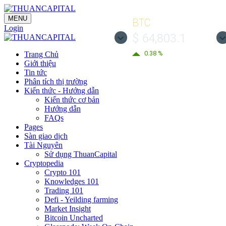
MENU
BTC
Login
$ 64,803.1
0.38 %
Trang Chủ
Giới thiệu
Tin tức
Phân tích thị trường
Kiến thức - Hướng dẫn
Kiến thức cơ bản
Hướng dẫn
FAQs
Pages
Sàn giao dịch
Tài Nguyên
Sử dụng ThuanCapital
Cryptopedia
Crypto 101
Knowledges 101
Trading 101
Defi - Yeilding farming
Market Insight
Bitcoin Uncharted