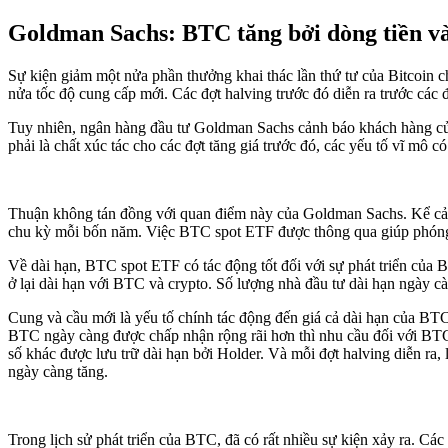
Goldman Sachs: BTC tăng bởi dòng tiền 
Sự kiện giảm một nửa phần thưởng khai thác lần thứ tư của Bitcoin
nửa tốc độ cung cấp mới. Các đợt halving trước đó diễn ra trước các đ
Tuy nhiên, ngân hàng đầu tư Goldman Sachs cảnh báo khách hàng của
phải là chất xúc tác cho các đợt tăng giá trước đó, các yếu tố vĩ m
Thuận không tán đồng với quan điểm này của Goldman Sachs. Kể cả 
chu kỳ mỗi bốn năm. Việc BTC spot ETF được thông qua giúp phóng
Về dài hạn, BTC spot ETF có tác động tốt đối với sự phát triển của 
ở lại dài hạn với BTC và crypto. Số lượng nhà đầu tư dài hạn ngày 
Cung và cầu mới là yếu tố chính tác động đến giá cả dài hạn của BT
BTC ngày càng được chấp nhận rộng rãi hơn thì nhu cầu đối với BTC s
số khác được lưu trữ dài hạn bởi Holder. Và mỗi đợt halving diễn r
ngày càng tăng.
Trong lịch sử phát triển của BTC, đã có rất nhiều sự kiện xảy ra. Các