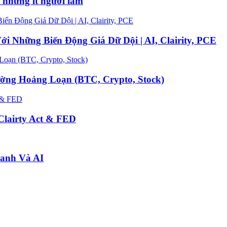
t nhưng ít người làm
 Những Biến Động Giá Dữ Dội | AI, Clairity, PCE
ường Hoảng Loạn (BTC, Crypto, Stock)
Clairty Act & FED
ranh Và AI