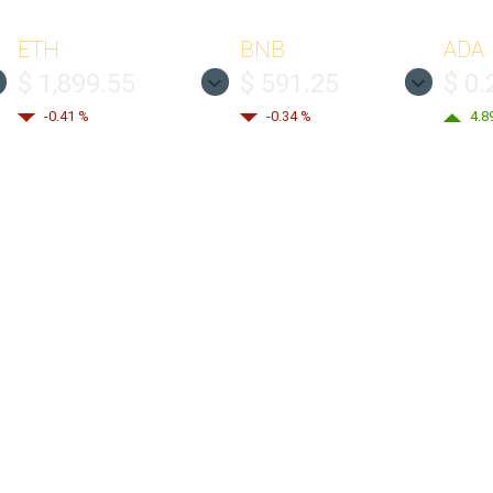
ETH
BNB
ADA
$ 1,899.55
$ 591.25
$ 0.
-0.41 %
-0.34 %
4.8