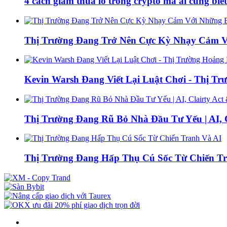
4 cách giảm thua lỗ trong crypto mà ai cũng biế
Thị Trường Đang Trở Nên Cực Kỳ Nhạy Cảm Với
Kevin Warsh Đang Viết Lại Luật Chơi - Thị Tr
Thị Trường Đang Rũ Bỏ Nhà Đầu Tư Yếu | AI, 
Thị Trường Đang Hấp Thụ Cú Sốc Từ Chiến T