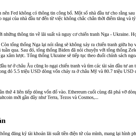
 nên Fed không có thông tin công bố. Một số nhà đầu tư cho rằng sau 
 ngại của nhà đầu tư đến từ việc không chắc chắn thời điểm tăng và tỷ lệ
 những thông tin về lãi suất và nguy cơ chiến tranh Nga - Ukraine. Họ
Còn tổng thống Nga lại nói rằng sẽ không xảy ra chiến tranh giữa họ 
i tuần qua. Sau đó, tổng thống Biden đã nói chuyện với tổng thống Ze
 xâm lược. Tổng thống Ukraine sẽ tiếp tục theo đuổi chính sách ngoại
ầu tư ở châu Âu cũng lo ngại chiến tranh và tìm các tài sản đầu tư an
 trong đó 5.5 triệu USD dòng vốn chảy ra ở châu Mỹ và 80.7 triệu USD
ần thứ 4 liên tiếp dòng vốn đổ vào. Ethereum cuối cùng đã phá vỡ dòng
altcoin mới gần đây như Terra, Tezos và Cosmos,...
án
ng đăng ký tài khoản lãi suất tiền điện tử của mình, mang lại hình phạ