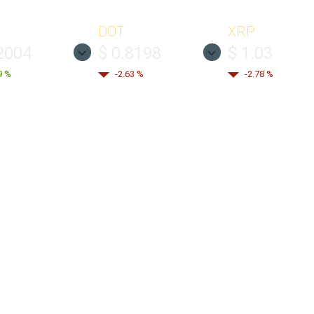
DOT
XRP
2004
$ 0.8198
$ 1.03
9 %
-2.63 %
-2.78 %