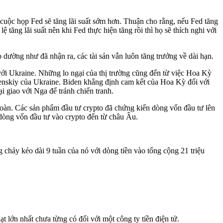
cuộc họp Fed sẽ tăng lãi suất sớm hơn. Thuận cho rằng, nếu Fed tăng
 tăng lãi suất nên khi Fed thực hiện tăng rồi thì họ sẽ thích nghi với
 dường như đã nhận ra, các tài sản vẫn luôn tăng trưởng về dài hạn.
với Ukraine. Những lo ngại của thị trường cũng đến từ việc Hoa Kỳ
lenskiy của Ukraine. Biden khẳng định cam kết của Hoa Kỳ đối với
 giao với Nga để tránh chiến tranh.
 toàn. Các sản phẩm đầu tư crypto đã chứng kiến dòng vốn đầu tư lên
 dòng vốn đầu tư vào crypto đến từ châu Âu.
 chảy kéo dài 9 tuần của nó với dòng tiền vào tổng cộng 21 triệu
t lớn nhất chưa từng có đối với một công ty tiền điện tử.