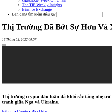
Glassnode: Week On-Chain
The TIE Weekly Insights
Binance Exchange
Bạn đang tìm kiếm điều gì?
Thị Trường Đã Bớt Sợ Hơn Và 
16 Tháng 02, 2022 08:57
Thị trường crypto đầu tuần đã khỏi sắc tăng nhẹ trở 
tranh giữa Nga và Ukraine.
Bitcoin
•
Crypto
•
BlockFi
•