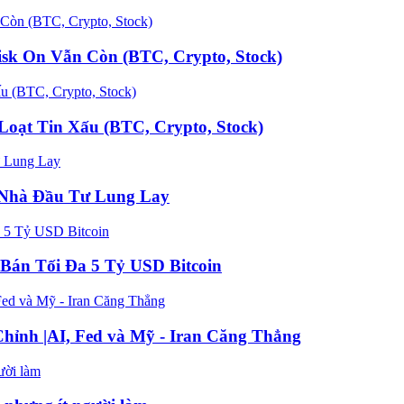
k On Vẫn Còn (BTC, Crypto, Stock)
oạt Tin Xấu (BTC, Crypto, Stock)
n Nhà Đầu Tư Lung Lay
Bán Tối Đa 5 Tỷ USD Bitcoin
hỉnh |AI, Fed và Mỹ - Iran Căng Thẳng