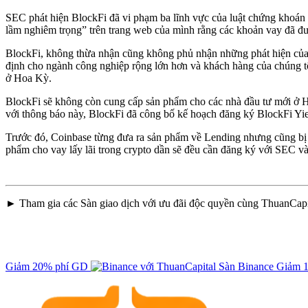
SEC phát hiện BlockFi đã vi phạm ba lĩnh vực của luật chứng khoán 
lầm nghiêm trọng” trên trang web của mình rằng các khoản vay đã đ
BlockFi, không thừa nhận cũng không phủ nhận những phát hiện của S
định cho ngành công nghiệp rộng lớn hơn và khách hàng của chúng tô
ở Hoa Kỳ.
BlockFi sẽ không còn cung cấp sản phẩm cho các nhà đầu tư mới ở H
với thông báo này, BlockFi đã công bố kế hoạch đăng ký BlockFi Yie
Trước đó, Coinbase từng đưa ra sản phẩm về Lending nhưng cũng bị 
phẩm cho vay lấy lãi trong crypto dần sẽ đều cần đăng ký với SEC và 
► Tham gia các Sàn giao dịch với ưu đãi độc quyền cùng ThuanCapi
Giảm 20% phí GD
Sàn Binance
Giảm 1