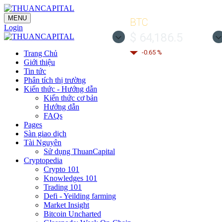
MENU
BTC
Login
$ 64,186.5
-0.65 %
Trang Chủ
Giới thiệu
Tin tức
Phân tích thị trường
Kiến thức - Hướng dẫn
Kiến thức cơ bản
Hướng dẫn
FAQs
Pages
Sàn giao dịch
Tài Nguyên
Sử dụng ThuanCapital
Cryptopedia
Crypto 101
Knowledges 101
Trading 101
Defi - Yeilding farming
Market Insight
Bitcoin Uncharted