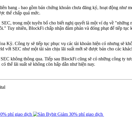
liên bang - bao gồm bán chứng khoán chưa đăng ký, hoạt động như một
ược thế chấp quá mức.
EC, trong một tuyên bố cho biết nghị quyết là một ví dụ về "những nỗ
i." Tuy nhiên, BlockFi chấp nhận đàm phán và đóng phạt để tiếp tục k
oa Kỳ. Công ty sẽ tiếp tục phục vụ các tài khoản hiện có nhưng sẽ k
ld với SEC như một tài sản chịu lãi suất mới sẽ được bán cho các kh
SEC không thông qua. Tiếp sau BlockFi cũng sẽ có những công ty tươn
có thể lãi suất sẽ không còn hấp dẫn như hiện nay.
tal
0% phí giao dịch
Giảm 30% phí giao dịch