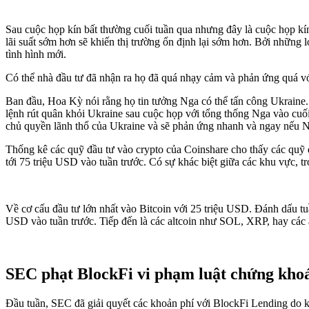
Sau cuộc họp kín bất thường cuối tuần qua nhưng đây là cuộc họp kín
lãi suất sớm hơn sẽ khiến thị trường ổn định lại sớm hơn. Bởi những lo
tình hình mới.
Có thể nhà đầu tư đã nhận ra họ đã quá nhạy cảm và phản ứng quá với
Ban đầu, Hoa Kỳ nói rằng họ tin tưởng Nga có thể tấn công Ukraine. 
lệnh rút quân khỏi Ukraine sau cuộc họp với tổng thống Nga vào cuố
chủ quyền lãnh thổ của Ukraine và sẽ phản ứng nhanh và ngay nếu Nga
Thống kê các quỹ đầu tư vào crypto của Coinshare cho thấy các quỹ đ
tới 75 triệu USD vào tuần trước. Có sự khác biệt giữa các khu vực,
Về cơ cấu đầu tư lớn nhất vào Bitcoin với 25 triệu USD. Đánh dấu tu
USD vào tuần trước. Tiếp đến là các altcoin như SOL, XRP, hay các 
SEC phạt BlockFi vi phạm luật chứng kho
Đầu tuần, SEC đã giải quyết các khoản phí với BlockFi Lending do khô