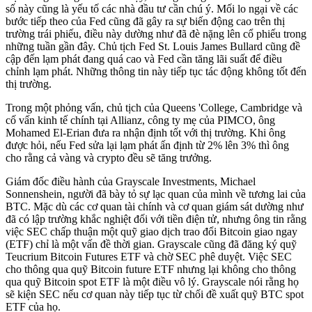
số này cũng là yếu tố các nhà đầu tư cần chú ý. Mối lo ngại về các
bước tiếp theo của Fed cũng đã gây ra sự biến động cao trên thị
trường trái phiếu, điều này dường như đã đè nặng lên cổ phiếu trong
những tuần gần đây. Chủ tịch Fed St. Louis James Bullard cũng đề
cập đến lạm phát đang quá cao và Fed cần tăng lãi suất để điều
chỉnh lạm phát. Những thông tin này tiếp tục tác động không tốt đến
thị trường.
Trong một phỏng vấn, chủ tịch của Queens 'College, Cambridge và
cố vấn kinh tế chính tại Allianz, công ty mẹ của PIMCO, ông
Mohamed El-Erian đưa ra nhận định tốt với thị trường. Khi ông
được hỏi, nếu Fed sửa lại lạm phát ấn định từ 2% lên 3% thì ông
cho rằng cả vàng và crypto đều sẽ tăng trưởng.
Giám đốc điều hành của Grayscale Investments, Michael
Sonnenshein, người đã bày tỏ sự lạc quan của mình về tương lai của
BTC. Mặc dù các cơ quan tài chính và cơ quan giám sát dường như
đã có lập trường khắc nghiệt đối với tiền điện tử, nhưng ông tin rằng
việc SEC chấp thuận một quỹ giao dịch trao đổi Bitcoin giao ngay
(ETF) chỉ là một vấn đề thời gian. Grayscale cũng đã đăng ký quỹ
Teucrium Bitcoin Futures ETF và chờ SEC phê duyệt. Việc SEC
cho thông qua quỹ Bitcoin future ETF nhưng lại không cho thông
qua quỹ Bitcoin spot ETF là một điều vô lý. Grayscale nói rằng họ
sẽ kiện SEC nếu cơ quan này tiếp tục từ chối đề xuất quỹ BTC spot
ETF của họ.