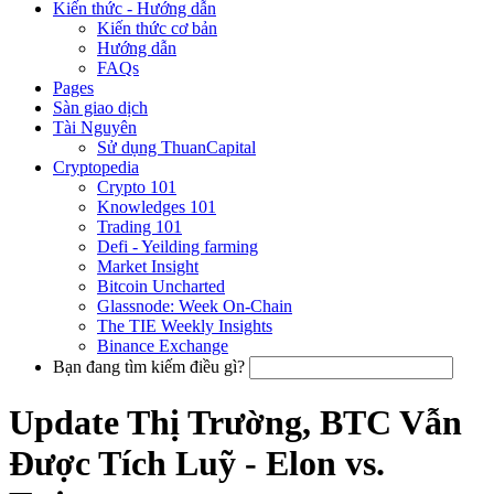
Kiến thức - Hướng dẫn
Kiến thức cơ bản
Hướng dẫn
FAQs
Pages
Sàn giao dịch
Tài Nguyên
Sử dụng ThuanCapital
Cryptopedia
Crypto 101
Knowledges 101
Trading 101
Defi - Yeilding farming
Market Insight
Bitcoin Uncharted
Glassnode: Week On-Chain
The TIE Weekly Insights
Binance Exchange
Bạn đang tìm kiếm điều gì?
Update Thị Trường, BTC Vẫn
Được Tích Luỹ - Elon vs.