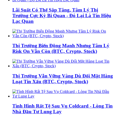
Lãi Suất Có Thể Sắp Tăng, Tâm Lý Thị
Trường Cực Kỳ Bi Quan - Đó Lại Là Tín Hiệu
Lạc Quan
Thị Trường Biến Động Mạnh Nhưng Tâm Lý
Risk On Vẫn Còn (BTC, Crypto, Stock)
Thị Trường Vẫn Vững Vàng Dù Đối Mặt Hàng
Loạt Tin Xấu (BTC, Crypto, Stock)
Tình Hình Rất Tệ Sau Vụ Coldcard - Lòng Tin
Nhà Đầu Tư Lung Lay