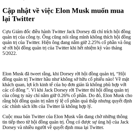
Cập nhật về việc Elon Musk muốn mua
lại Twitter
Cựu Giám đốc điều hành Twitter Jack Dorsey đã chỉ trích hội đồng
quản trị của công ty. Ông cũng nói rằng mình không thích hội đồng
quản trị của Twitter. Hiện ông đang nắm giữ 2.25% cổ phần và ông
sẽ rời hội đồng quản trị của Twitter khi hết nhiệm kỳ vào tháng
5/2022.
Elon Musk đã tweet rằng, khi Dorsey rời hội đồng quản trị, “Hội
đồng quản trị Twitter hầu như không sở hữu cổ phiếu nào! Về mặt
khách quan, lợi ích kinh tế của họ đơn giản là không phù hợp với
các cổ đông ”. Vì khi Jack Dorsey rời Twitter thì hội đồng quản trị
của công ty này chỉ nắm giữ 0.26% cổ phần. Do đó, Elon Musk cho
rằng hội đồng quản trị nắm tỷ lệ cổ phần quá thấp nhưng quyết định
các chính sách lớn của Twitter là không hợp lý.
Cuộc mua bán Twitter của Elon Musk vẫn đang chờ những thông
tin tiếp theo từ hội đồng quản trị. Ông có được sự ủng hộ của Jack
Dorsey và nhiều người về quyết định mua lại Twitter.