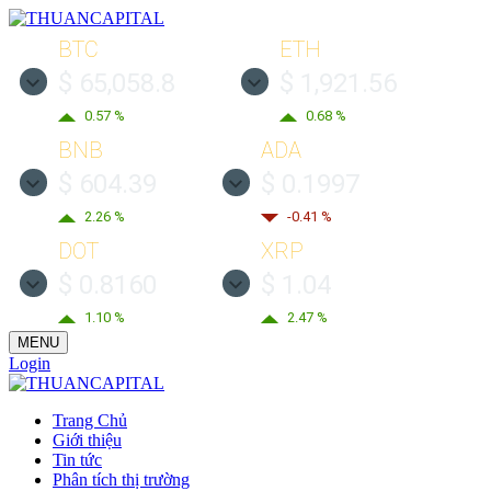
BTC
ETH
$ 65,058.8
$ 1,921.56
0.57 %
0.68 %
BNB
ADA
$ 604.39
$ 0.1997
2.26 %
-0.41 %
DOT
XRP
$ 0.8160
$ 1.04
1.10 %
2.47 %
MENU
Login
Trang Chủ
Giới thiệu
Tin tức
Phân tích thị trường