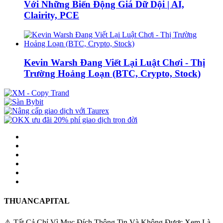
Với Những Biến Động Giá Dữ Dội | AI,
Clairity, PCE
Kevin Warsh Đang Viết Lại Luật Chơi - Thị
Trường Hoảng Loạn (BTC, Crypto, Stock)
THUANCAPITAL
⚠️ Tất Cả Chỉ Vì Mục Đích Thông Tin Và Không Được Xem Là