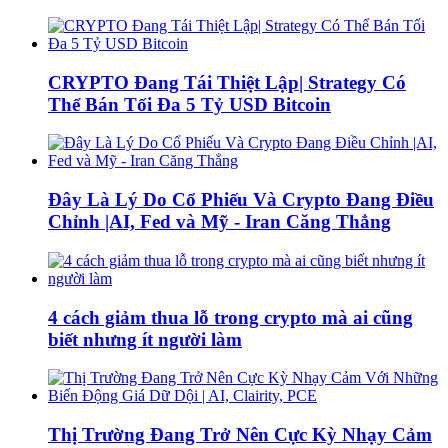
CRYPTO Đang Tái Thiệt Lập| Strategy Có
Thể Bán Tối Đa 5 Tỷ USD Bitcoin
Đây Là Lý Do Cổ Phiếu Và Crypto Đang Điều
Chỉnh |AI, Fed và Mỹ - Iran Căng Thẳng
4 cách giảm thua lỗ trong crypto mà ai cũng
biết nhưng ít người làm
Thị Trường Đang Trở Nên Cực Kỳ Nhạy Cảm