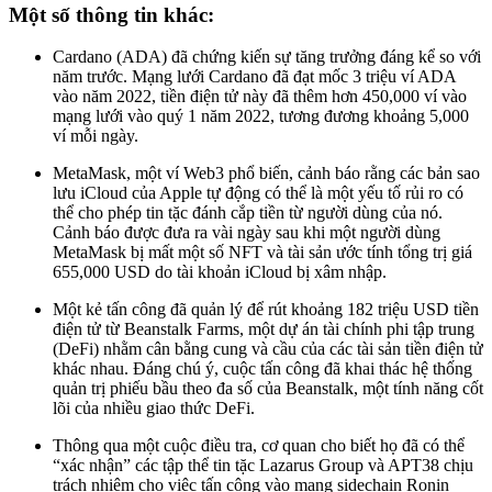
Một số thông tin khác:
Cardano (ADA) đã chứng kiến sự tăng trưởng đáng kể so với
năm trước. Mạng lưới Cardano đã đạt mốc 3 triệu ví ADA
vào năm 2022, tiền điện tử này đã thêm hơn 450,000 ví vào
mạng lưới vào quý 1 năm 2022, tương đương khoảng 5,000
ví mỗi ngày.
MetaMask, một ví Web3 phổ biến, cảnh báo rằng các bản sao
lưu iCloud của Apple tự động có thể là một yếu tố rủi ro có
thể cho phép tin tặc đánh cắp tiền từ người dùng của nó.
Cảnh báo được đưa ra vài ngày sau khi một người dùng
MetaMask bị mất một số NFT và tài sản ước tính tổng trị giá
655,000 USD do tài khoản iCloud bị xâm nhập.
Một kẻ tấn công đã quản lý để rút khoảng 182 triệu USD tiền
điện tử từ Beanstalk Farms, một dự án tài chính phi tập trung
(DeFi) nhằm cân bằng cung và cầu của các tài sản tiền điện tử
khác nhau. Đáng chú ý, cuộc tấn công đã khai thác hệ thống
quản trị phiếu bầu theo đa số của Beanstalk, một tính năng cốt
lõi của nhiều giao thức DeFi.
Thông qua một cuộc điều tra, cơ quan cho biết họ đã có thể
“xác nhận” các tập thể tin tặc Lazarus Group và APT38 chịu
trách nhiệm cho việc tấn công vào mạng sidechain Ronin