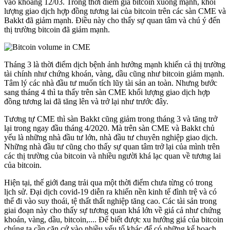
vào khoảng 12/03. Trong thời điểm giá bitcoin xuống mạnh, khối
lượng giao dịch hợp đồng tương lai của bitcoin trên các sàn CME và
Bakkt đã giảm mạnh. Điều này cho thấy sự quan tâm và chú ý đến
thị trường bitcoin đã giảm mạnh.
Tháng 3 là thời điểm dịch bệnh ảnh hưởng mạnh khiến cả thị trường
tài chính như chứng khoán, vàng, dầu cũng như bitcoin giảm mạnh.
Tâm lý các nhà đầu tư muốn tích lũy tài sản an toàn. Nhưng bước
sang tháng 4 thì ta thấy trên sàn CME khối lượng giao dịch hợp
đồng tương lai đã tăng lên và trở lại như trước đây.
Tương tự CME thì sàn Bakkt cũng giảm trong tháng 3 và tăng trở
lại trong ngay đầu tháng 4/2020. Mà trên sàn CME và Bakkt chủ
yếu là những nhà đầu tư lớn, nhà đầu tư chuyên nghiệp giao dịch.
Những nhà đầu tư cũng cho thấy sự quan tâm trở lại của mình trên
các thị trường của bitcoin và nhiều người khá lạc quan về tương lai
của bitcoin.
Hiện tại, thế giới đang trải qua một thời điểm chưa từng có trong
lịch sử. Đại dịch covid-19 diễn ra khiến nền kinh tế đình trệ và có
thể đi vào suy thoái, tệ thất thất nghiệp tăng cao. Các tài sản trong
giai đoạn này cho thấy sự tương quan khá lớn về giá cả như chứng
khoán, vàng, dầu, bitcoin,.... Để biết được xu hướng giá của bitcoin
chúng ta cần căn cứ vào nhiều yếu tố khác để có những kế hoạch