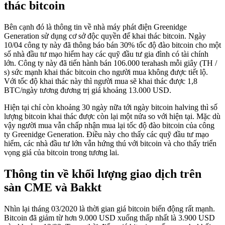
thác bitcoin
Bên cạnh đó là thông tin về nhà máy phát điện Greenidge
Generation sử dụng cơ sở độc quyền để khai thác bitcoin. Ngày
10/04 công ty này đã thông báo bán 30% tốc độ đào bitcoin cho một
số nhà đầu tư mạo hiểm hay các quỹ đầu tư gia đình có tài chính
lớn. Công ty này đã tiến hành bán 106.000 terahash mỗi giây (TH /
s) sức mạnh khai thác bitcoin cho người mua không được tiết lộ.
Với tốc độ khai thác này thì người mua sẽ khai thác được 1,8
BTC/ngày tương đương trị giá khoảng 13.000 USD.
Hiện tại chỉ còn khoảng 30 ngày nữa tới ngày bitcoin halving thì số
lượng bitcoin khai thác được còn lại một nửa so với hiện tại. Mặc dù
vậy người mua vẫn chấp nhận mua lại tốc độ đào bitcoin của công
ty Greenidge Generation. Điều này cho thấy các quỹ đầu tư mạo
hiểm, các nhà đầu tư lớn vẫn hứng thú với bitcoin và cho thấy triển
vọng giá của bitcoin trong tương lai.
Thông tin về khối lượng giao dịch trên
sàn CME và Bakkt
Nhìn lại tháng 03/2020 là thời gian giá bitcoin biến động rất mạnh.
Bitcoin đã giảm từ hơn 9.000 USD xuống thấp nhất là 3.900 USD