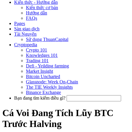
Kiến thức - Hướng dẫn
Kiến thức cơ bản
Hướng dẫn
FAQs
Pages
Sàn giao dịch
Tài Nguyên
Sử dụng ThuanCapital
Cryptopedia
Crypto 101
Knowledges 101
Trading 101
Defi - Yeilding farming
Market Insight
Bitcoin Uncharted
Glassnode: Week On-Chain
The TIE Weekly Insights
Binance Exchange
Bạn đang tìm kiếm điều gì?
Cá Voi Đang Tích Lũy BTC
Trước Halving