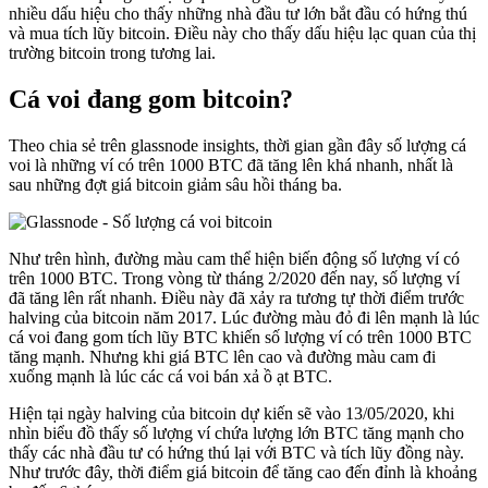
nhiều dấu hiệu cho thấy những nhà đầu tư lớn bắt đầu có hứng thú
và mua tích lũy bitcoin. Điều này cho thấy dấu hiệu lạc quan của thị
trường bitcoin trong tương lai.
Cá voi đang gom bitcoin?
Theo chia sẻ trên glassnode insights, thời gian gần đây số lượng cá
voi là những ví có trên 1000 BTC đã tăng lên khá nhanh, nhất là
sau những đợt giá bitcoin giảm sâu hồi tháng ba.
Như trên hình, đường màu cam thể hiện biến động số lượng ví có
trên 1000 BTC. Trong vòng từ tháng 2/2020 đến nay, số lượng ví
đã tăng lên rất nhanh. Điều này đã xảy ra tương tự thời điểm trước
halving của bitcoin năm 2017. Lúc đường màu đỏ đi lên mạnh là lúc
cá voi đang gom tích lũy BTC khiến số lượng ví có trên 1000 BTC
tăng mạnh. Nhưng khi giá BTC lên cao và đường màu cam đi
xuống mạnh là lúc các cá voi bán xả ồ ạt BTC.
Hiện tại ngày halving của bitcoin dự kiến sẽ vào 13/05/2020, khi
nhìn biểu đồ thấy số lượng ví chứa lượng lớn BTC tăng mạnh cho
thấy các nhà đầu tư có hứng thú lại với BTC và tích lũy đồng này.
Như trước đây, thời điểm giá bitcoin để tăng cao đến đỉnh là khoảng