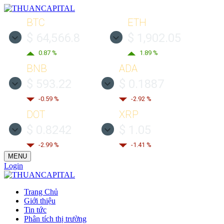
BTC
ETH
$ 64,566.8
$ 1,902.05
0.87 %
1.89 %
BNB
ADA
$ 593.22
$ 0.1887
-0.59 %
-2.92 %
DOT
XRP
$ 0.8242
$ 1.05
-2.99 %
-1.41 %
MENU
Login
Trang Chủ
Giới thiệu
Tin tức
Phân tích thị trường