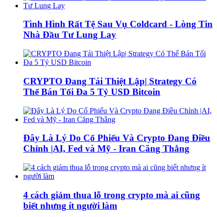
Tình Hình Rất Tệ Sau Vụ Coldcard - Lòng Tin
Nhà Đầu Tư Lung Lay
CRYPTO Đang Tái Thiệt Lập| Strategy Có
Thể Bán Tối Đa 5 Tỷ USD Bitcoin
Đây Là Lý Do Cổ Phiếu Và Crypto Đang Điều
Chỉnh |AI, Fed và Mỹ - Iran Căng Thẳng
4 cách giảm thua lỗ trong crypto mà ai cũng
biết nhưng ít người làm