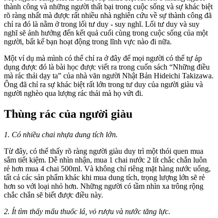
thành công và những người thất bại trong cuộc sống và sự khác biệt
rõ ràng nhất mà được rất nhiều nhà nghiên cứu về sự thành công đã
chỉ ra đó là nằm ở trong lối tư duy - suy nghĩ. Lối tư duy và suy
nghĩ sẽ ảnh hưởng đến kết quả cuối cùng trong cuộc sống của một
người, bất kể bạn hoạt động trong lĩnh vực nào đi nữa.
Một ví dụ mà mình có thể chỉ ra ở đây để mọi người có thể tự áp
dụng được đó là bài học được viết ra trong cuốn sách “Những điều
mà rác thải dạy ta” của nhà văn người Nhật Bản Hideichi Takizawa.
Ông đã chỉ ra sự khác biệt rất lớn trong tư duy của người giàu và
người nghèo qua lượng rác thải mà họ vứt đi.
Thùng rác của người giàu
1. Có nhiều chai nhựa dung tích lớn.
Từ đây, có thể thấy rõ ràng người giàu duy trì một thói quen mua
sắm tiết kiệm. Dễ nhìn nhận, mua 1 chai nước 2 lít chắc chắn luôn
rẻ hơn mua 4 chai 500ml. Và không chỉ riêng mặt hàng nước uống,
tất cả các sản phẩm khác khi mua dung tích, trọng lượng lớn sẽ rẻ
hơn so với loại nhỏ hơn. Những người có tầm nhìn xa trông rộng
chắc chắn sẽ biết được điều này.
2. Ít tìm thấy mẩu thuốc lá, vỏ rượu và nước tăng lực.