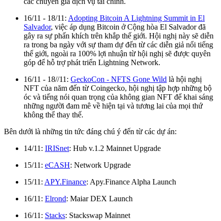
các chuyên gia dịch vụ tài chính.
16/11 - 18/11:
Adopting Bitcoin A Lightning Summit in El
Salvador
, việc áp dụng Bitcoin ở Cộng hòa El Salvador đã
gây ra sự phấn khích trên khắp thế giới. Hội nghị này sẽ diễn
ra trong ba ngày với sự tham dự đến từ các diễn giả nổi tiếng
thế giới, ngoài ra 100% lợi nhuận từ hội nghị sẽ được quyên
góp để hỗ trợ phát triển Lightning Network.
16/11 - 18//11:
GeckoCon - NFTS Gone Wild
là hội nghị
NFT của năm đến từ Coingecko, hội nghị tập hợp những bộ
óc và tiếng nói quan trọng của không gian NFT để khai sáng
những người đam mê về hiện tại và tương lai của mọi thứ
không thể thay thế.
Bên dưới là những tin tức đáng chú ý đến từ các dự án:
14/11:
IRISnet
: Hub v.1.2 Mainnet Upgrade
15/11:
eCASH
: Network Upgrade
15/11:
APY.Finance
: Apy.Finance Alpha Launch
16/11:
Elrond
: Maiar DEX Launch
16/11:
Stacks
: Stackswap Mainnet