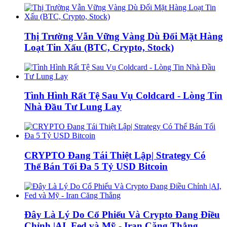
Thị Trường Vẫn Vững Vàng Dù Đối Mặt Hàng
Loạt Tin Xấu (BTC, Crypto, Stock)
Tình Hình Rất Tệ Sau Vụ Coldcard - Lòng Tin
Nhà Đầu Tư Lung Lay
CRYPTO Đang Tái Thiệt Lập| Strategy Có
Thể Bán Tối Đa 5 Tỷ USD Bitcoin
Đây Là Lý Do Cổ Phiếu Và Crypto Đang Điều
Chỉnh |AI, Fed và Mỹ - Iran Căng Thẳng