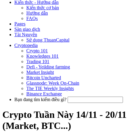
Kiến thức - Hướng dẫn
Kiến thức cơ bản
Hướng dẫn
FAQs
Pages
Sàn giao dịch
Tài Nguyên
Sử dụng ThuanCapital
Cryptopedia
Crypto 101
Knowledges 101
Trading 101
Defi - Yeilding farming
Market Insight
Bitcoin Uncharted
Glassnode: Week On-Chain
The TIE Weekly Insights
Binance Exchange
Bạn đang tìm kiếm điều gì?
Crypto Tuần Này 14/11 - 20/11
(Market, BTC...)