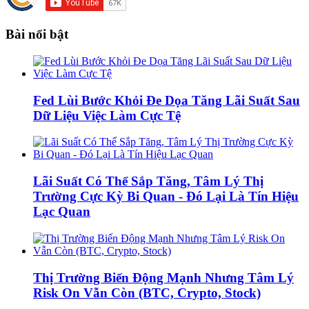
Bài nổi bật
Fed Lùi Bước Khỏi Đe Dọa Tăng Lãi Suất Sau
Dữ Liệu Việc Làm Cực Tệ
Lãi Suất Có Thể Sắp Tăng, Tâm Lý Thị
Trường Cực Kỳ Bi Quan - Đó Lại Là Tín Hiệu
Lạc Quan
Thị Trường Biến Động Mạnh Nhưng Tâm Lý
Risk On Vẫn Còn (BTC, Crypto, Stock)