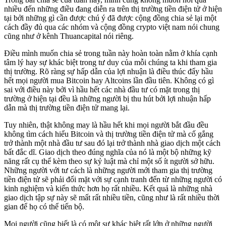
nhiều đến những điều đang diễn ra trên thị trường tiền điện tử ở hiện
tại bởi những gì cần được chú ý đã được cộng đồng chia sẻ lại một
cách đầy đủ qua các nhóm và cộng đồng crypto việt nam nói chung
cũng như ở kênh Thuancapital nói riêng.
Điều mình muốn chia sẻ trong tuần này hoàn toàn nằm ở khía cạnh
tâm lý hay sự khác biệt trong tư duy của mỗi chúng ta khi tham gia
thị trường. Rõ ràng sự hấp dẫn của lợi nhuận là điều thúc đẩy hầu
hết mọi người mua Bitcoin hay Altcoins lần đầu tiên. Không có gì
sai với điều này bởi vì hầu hết các nhà đầu tư có mặt trong thị
trường ở hiện tại đều là những người bị thu hút bởi lợi nhuận hấp
dẫn mà thị trường tiền điện tử mang lại.
Tuy nhiên, thật không may là hầu hết khi mọi người bắt đầu đều
không tìm cách hiểu Bitcoin và thị trường tiền điện tử mà cố gắng
trở thành một nhà đầu tư sau đó lại trở thành nhà giao dịch một cách
bất đắc dĩ. Giao dịch theo đúng nghĩa của nó là một bộ những kỹ
năng rất cụ thể kèm theo sự kỷ luật mà chỉ một số ít người sở hữu.
Những người với tư cách là những người mới tham gia thị trường
tiền điện tử sẽ phải đối mặt với sự cạnh tranh đến từ những người có
kinh nghiệm và kiến ​​thức hơn họ rất nhiều. Kết quả là những nhà
giao dịch tập sự này sẽ mất rất nhiều tiền, cũng như là rất nhiều thời
gian để họ có thể tiến bộ.
Mọi người cũng biết là có một sự khác biệt rất lớn ở những người