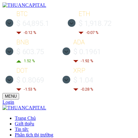
BTC
ETH
$ 64,895.1
$ 1,918.72
-0.12 %
-0.07 %
BNB
ADA
$ 603.75
$ 0.1961
1.52 %
-1.92 %
DOT
XRP
$ 0.8069
$ 1.04
-1.53 %
-0.28 %
MENU
Login
Trang Chủ
Giới thiệu
Tin tức
Phân tích thị trường