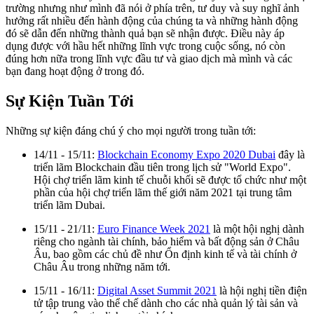
trường nhưng như mình đã nói ở phía trên, tư duy và suy nghĩ ảnh
hưởng rất nhiều đến hành động của chúng ta và những hành động
đó sẽ dẫn đến những thành quả bạn sẽ nhận được. Điều này áp
dụng được với hầu hết những lĩnh vực trong cuộc sống, nó còn
đúng hơn nữa trong lĩnh vực đầu tư và giao dịch mà mình và các
bạn đang hoạt động ở trong đó.
Sự Kiện Tuần Tới
Những sự kiện đáng chú ý cho mọi người trong tuần tới:
14/11 - 15/11:
Blockchain Economy Expo 2020 Dubai
đây là
triển lãm Blockchain đầu tiên trong lịch sử "World Expo".
Hội chợ triển lãm kinh tế chuỗi khối sẽ được tổ chức như một
phần của hội chợ triển lãm thế giới năm 2021 tại trung tâm
triển lãm Dubai.
15/11 - 21/11:
Euro Finance Week 2021
là một hội nghị dành
riêng cho ngành tài chính, bảo hiểm và bất động sản ở Châu
Âu, bao gồm các chủ đề như Ổn định kinh tế và tài chính ở
Châu Âu trong những năm tới.
15/11 - 16/11:
Digital Asset Summit 2021
là hội nghị tiền điện
tử tập trung vào thể chế dành cho các nhà quản lý tài sản và