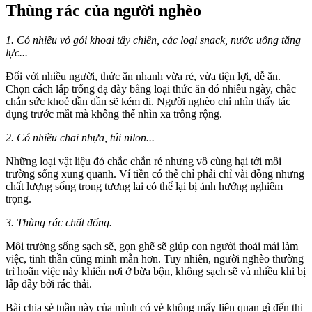
Thùng rác của người nghèo
1. Có nhiều vỏ gói khoai tây chiên, các loại snack, nước uống tăng
lực...
Đối với nhiều người, thức ăn nhanh vừa rẻ, vừa tiện lợi, dễ ăn.
Chọn cách lấp trống dạ dày bằng loại thức ăn đó nhiều ngày, chắc
chắn sức khoẻ dần dần sẽ kém đi. Người nghèo chỉ nhìn thấy tác
dụng trước mắt mà không thể nhìn xa trông rộng.
2. Có nhiều chai nhựa, túi nilon...
Những loại vật liệu đó chắc chắn rẻ nhưng vô cùng hại tới môi
trường sống xung quanh. Ví tiền có thể chỉ phải chỉ vài đồng nhưng
chất lượng sống trong tương lai có thể lại bị ảnh hưởng nghiêm
trọng.
3. Thùng rác chất đống.
Môi trường sống sạch sẽ, gọn ghẽ sẽ giúp con người thoải mái làm
việc, tinh thần cũng minh mẫn hơn. Tuy nhiên, người nghèo thường
trì hoãn việc này khiến nơi ở bừa bộn, không sạch sẽ và nhiều khi bị
lấp đầy bởi rác thải.
Bài chia sẻ tuần này của mình có vẻ không mấy liên quan gì đến thị