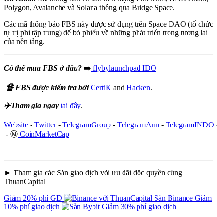
Polygon, Avalanche và Solana thông qua Bridge Space.
Các mã thông báo FBS này được sử dụng trên Space DAO (tổ chức
tự trị phi tập trung) để bỏ phiếu về những phát triển trong tương lai
của nền tảng.
Có thể mua FBS ở đâu?
➡️
flybylaunchpad IDO
🔏 FBS được kiểm tra bởi
CertiK
and
Hacken
.
✈️Tham gia ngay
tại đây
.
Website
-
Twitter
-
TelegramGroup
-
TelegramAnn
-
TelegramINDO
- Ⓜ️
CoinMarketCap
► Tham gia các Sàn giao dịch với ưu đãi độc quyền cùng
ThuanCapital
Giảm 20% phí GD
Sàn Binance
Giảm
10% phí giao dịch
Giảm 30% phí giao dịch