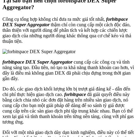
Tại sao bạn nên chọn forbitspace DEX Super
Aggregator?
Công cụ tổng hợp không chỉ đưa ra mức giá tốt nhất,
forbitspace
DEX Super Aggregator
thậm chí còn cung cấp một cách độc đáo,
thân thiện với người dùng để phân tích và kết hợp các chiến lược
giao dịch của những người dùng khác thông qua cơ chế kéo và thả
thuận tiện.
forbitspace DEX Super Aggregator
cung cấp các công cụ và tính
năng sáng tạo. Đầu tiên, nó tạo ra khả năng thanh khoản cao hơn, vì
đây là điều mà không gian DEX đã phải chịu đựng trong thời gian
gần đây.
Do đó, các giao dịch khối lượng lớn bị trượt giá đáng kể - dẫn đến
chi phí thực hiện giao dịch cao.
forbitspace
đã giải quyết điều này
bằng cách chia nhỏ các đơn đặt hàng trên nhiều sàn giao dịch, nó
cung cấp cho bạn một giải pháp dễ dàng để so sánh tỷ giá được
cung cấp trên các sàn giao dịch phi tập trung khác nhau. Bạn có thể
xem lại giá và tính thanh khoản trên từng nền tảng, cùng với phí gas
tương ứng.
Đối với một nhà giao dịch dày dạn kinh nghiệm, điều này có thể tiết