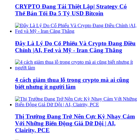
CRYPTO Đang Tái Thiệt Lập| Strategy Có
Thể Bán Tối Đa 5 Tỷ USD Bitcoin
Đây Là Lý Do Cổ Phiếu Và Crypto Đang Điều
Chỉnh |AI, Fed và Mỹ - Iran Căng Thẳng
4 cách giảm thua lỗ trong crypto mà ai cũng
biết nhưng ít người làm
Thị Trường Đang Trở Nên Cực Kỳ Nhạy Cảm
Với Những Biến Động Giá Dữ Dội | AI,
Clairity, PCE