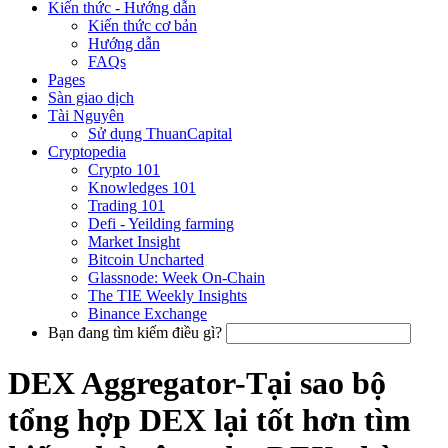
Kiến thức - Hướng dẫn
Kiến thức cơ bản
Hướng dẫn
FAQs
Pages
Sàn giao dịch
Tài Nguyên
Sử dụng ThuanCapital
Cryptopedia
Crypto 101
Knowledges 101
Trading 101
Defi - Yeilding farming
Market Insight
Bitcoin Uncharted
Glassnode: Week On-Chain
The TIE Weekly Insights
Binance Exchange
Bạn đang tìm kiếm điều gì?
DEX Aggregator-Tại sao bộ
tổng hợp DEX lại tốt hơn tìm