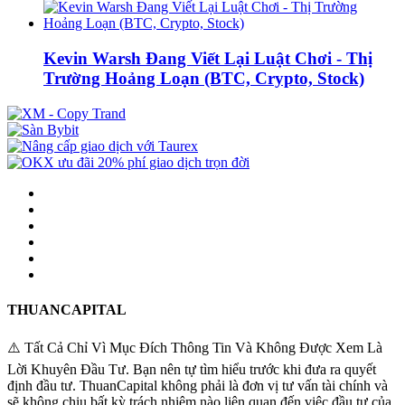
Kevin Warsh Đang Viết Lại Luật Chơi - Thị
Trường Hoảng Loạn (BTC, Crypto, Stock)
THUANCAPITAL
⚠️ Tất Cả Chỉ Vì Mục Đích Thông Tin Và Không Được Xem Là
Lời Khuyên Đầu Tư. Bạn nên tự tìm hiểu trước khi đưa ra quyết
định đầu tư. ThuanCapital không phải là đơn vị tư vấn tài chính và
sẽ không chịu bất kỳ trách nhiệm nào liên quan đến việc đầu tư của