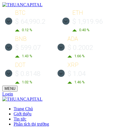
BTC
ETH
$ 64,990.2
$ 1,919.96
0.12 %
0.40 %
BNB
ADA
$ 599.07
$ 0.2002
1.43 %
1.66 %
DOT
XRP
$ 0.8148
$ 1.04
1.02 %
1.46 %
MENU
Login
Trang Chủ
Giới thiệu
Tin tức
Phân tích thị trường