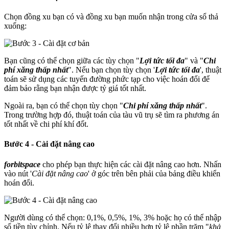
Chọn đồng xu bạn có và đồng xu bạn muốn nhận trong cửa sổ thả
xuống:
Bạn cũng có thể chọn giữa các tùy chọn "
Lợi tức tối đa
" và "
Chi
phí xăng thấp nhất
". Nếu bạn chọn tùy chọn '
Lợi tức tối đa
', thuật
toán sẽ sử dụng các tuyến đường phức tạp cho việc hoán đổi để
đảm bảo rằng bạn nhận được tỷ giá tốt nhất.
Ngoài ra, bạn có thể chọn tùy chọn "
Chi phí xăng thấp nhất
".
Trong trường hợp đó, thuật toán của tàu vũ trụ sẽ tìm ra phương án
tốt nhất về chi phí khí đốt.
Bước 4 - Cài đặt nâng cao
forbitspace
cho phép bạn thực hiện các cài đặt nâng cao hơn. Nhấn
vào nút '
Cài đặt nâng cao
' ở góc trên bên phải của bảng điều khiển
hoán đổi.
Người dùng có thể chọn: 0,1%, 0,5%, 1%, 3% hoặc họ có thể nhập
số tiền tùy chỉnh. Nếu tỷ lệ thay đổi nhiều hơn tỷ lệ phần trăm "
khả