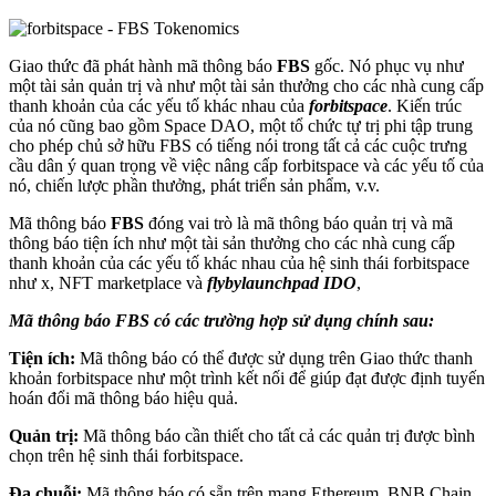
Giao thức đã phát hành mã thông báo
FBS
gốc. Nó phục vụ như
một tài sản quản trị và như một tài sản thưởng cho các nhà cung cấp
thanh khoản của các yếu tố khác nhau của
forbitspace
. Kiến trúc
của nó cũng bao gồm Space DAO, một tổ chức tự trị phi tập trung
cho phép chủ sở hữu FBS có tiếng nói trong tất cả các cuộc trưng
cầu dân ý quan trọng về việc nâng cấp forbitspace và các yếu tố của
nó, chiến lược phần thưởng, phát triển sản phẩm, v.v.
Mã thông báo
FBS
đóng vai trò là mã thông báo quản trị và mã
thông báo tiện ích như một tài sản thưởng cho các nhà cung cấp
thanh khoản của các yếu tố khác nhau của hệ sinh thái forbitspace
như x, NFT marketplace và
flybylaunchpad IDO
,
Mã thông báo FBS có các trường hợp sử dụng chính sau:
Tiện ích:
Mã thông báo có thể được sử dụng trên Giao thức thanh
khoản forbitspace như một trình kết nối để giúp đạt được định tuyến
hoán đổi mã thông báo hiệu quả.
Quản trị:
Mã thông báo cần thiết cho tất cả các quản trị được bình
chọn trên hệ sinh thái forbitspace.
Đa chuỗi:
Mã thông báo có sẵn trên mạng Ethereum, BNB Chain,