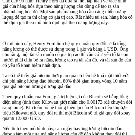
Các đây 99 năm, Henry Ford đã đưa ra một lập luận về việc định
giá của hàng hóa dựa theo năng lượng cần dùng để tạo ra sản
phẩm/hàng hóa đó. Một sản phẩm/hàng hóa cần càng nhiều năng
lượng để tạo ra thì càng có giá trị cao. Rất nhiều tài sản, hàng hóa có
thể định giá theo mô hình định giá theo năng lượng này.
Ở mô hình này, Henry Ford tính hệ quy chuẩn quy đổi sẽ là tổng
năng lượng có thể được sử dụng trong 1 giờ và bằng 1 USD. Ông
cho rằng, một tài sản muốn có giá trị cao thì cần có 2 yếu tố là con
người phải chịu bỏ ra năng lượng tạo ra tài sản đó, và tài sản đó cần
có yếu tố khan hiếm nhất định.
Ta có thể thấy giá bitcoin thời gian qua có liên hệ khá mật thiết với
chi phí năng lượng đào bitcoin, 80% thời gian trong vòng 10 năm
qua giá bitcoin tương đương giá đào.
Theo quy chuẩn của Ford, giá trị hiện tại của Bitcoin sẽ bằng tổng
điện năng (tính theo Kilowatt giờ) nhân cho 0,00173 (để chuyển đổi
sang joule). Khi toàn bộ hệ thống hiện tại của Bitcoin tiêu thụ 6,9
triệu Kilowatt giờ, quy đổi ra thì một Bitcoin sẽ trị giá quy đổi xoay
quanh 12.000 USD.
Nếu tính theo mô hình này, sau ngày havling lượng bitcoin đào
được giảm một nửa mà năng lượng cần để đào không thay đổi thì