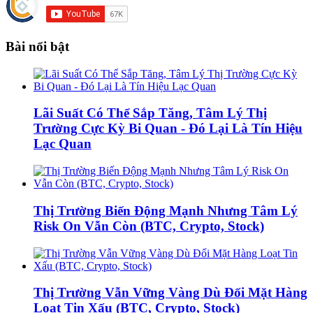
Bài nổi bật
Lãi Suất Có Thể Sắp Tăng, Tâm Lý Thị
Trường Cực Kỳ Bi Quan - Đó Lại Là Tín Hiệu
Lạc Quan
Thị Trường Biến Động Mạnh Nhưng Tâm Lý
Risk On Vẫn Còn (BTC, Crypto, Stock)
Thị Trường Vẫn Vững Vàng Dù Đối Mặt Hàng
Loạt Tin Xấu (BTC, Crypto, Stock)