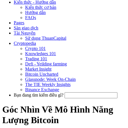
Kiến thức - Hướng dẫn
Kiến thức cơ bản
Hướng dẫn
FAQs
Pages
Sàn giao dịch
Tài Nguyên
Sử dụng ThuanCapital
Cryptopedia
Crypto 101
Knowledges 101
Trading 101
Defi - Yeilding farming
Market Insight
Bitcoin Uncharted
Glassnode: Week On-Chain
The TIE Weekly Insights
Binance Exchange
Bạn đang tìm kiếm điều gì?
Góc Nhìn Về Mô Hình Năng
Lượng Bitcoin