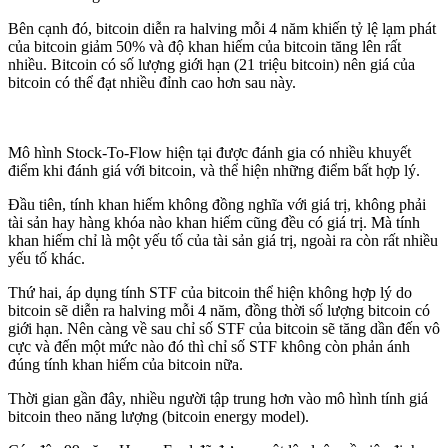
Bên cạnh đó, bitcoin diễn ra halving mỗi 4 năm khiến tỷ lệ lạm phát
của bitcoin giảm 50% và độ khan hiếm của bitcoin tăng lên rất
nhiều. Bitcoin có số lượng giới hạn (21 triệu bitcoin) nên giá của
bitcoin có thể đạt nhiều đỉnh cao hơn sau này.
Mô hình Stock-To-Flow hiện tại được đánh gia có nhiều khuyết
điểm khi đánh giá với bitcoin, và thể hiện những điểm bất hợp lý.
Đầu tiên, tính khan hiếm không đồng nghĩa với giá trị, không phải
tài sản hay hàng khóa nào khan hiếm cũng đều có giá trị. Mà tính
khan hiếm chỉ là một yếu tố của tài sản giá trị, ngoài ra còn rất nhiều
yếu tố khác.
Thứ hai, áp dụng tính STF của bitcoin thể hiện không hợp lý do
bitcoin sẽ diễn ra halving mỗi 4 năm, đồng thời số lượng bitcoin có
giới hạn. Nên càng về sau chỉ số STF của bitcoin sẽ tăng dần đến vô
cực và đến một mức nào đó thì chỉ số STF không còn phản ánh
đúng tính khan hiếm của bitcoin nữa.
Thời gian gần đây, nhiều người tập trung hơn vào mô hình tính giá
bitcoin theo năng lượng (bitcoin energy model).