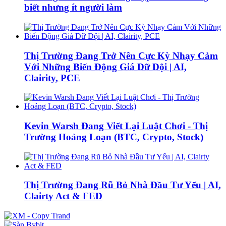
biết nhưng ít người làm
Thị Trường Đang Trở Nên Cực Kỳ Nhạy Cảm
Với Những Biến Động Giá Dữ Dội | AI,
Clairity, PCE
Kevin Warsh Đang Viết Lại Luật Chơi - Thị
Trường Hoảng Loạn (BTC, Crypto, Stock)
Thị Trường Đang Rũ Bỏ Nhà Đầu Tư Yếu | AI,
Clairty Act & FED