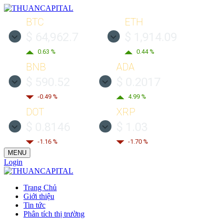
BTC
ETH
$ 64,962.7
$ 1,914.09
0.63 %
0.44 %
BNB
ADA
$ 590.52
$ 0.2017
-0.49 %
4.99 %
DOT
XRP
$ 0.8146
$ 1.03
-1.16 %
-1.70 %
MENU
Login
Trang Chủ
Giới thiệu
Tin tức
Phân tích thị trường