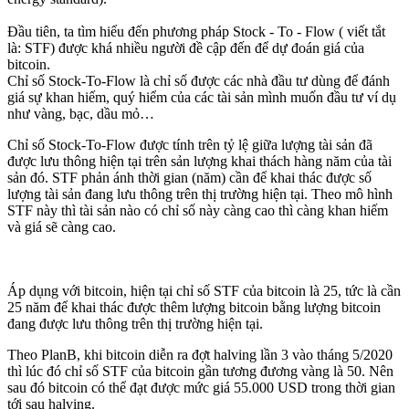
Đầu tiên, ta tìm hiểu đến phương pháp Stock - To - Flow ( viết tắt
là: STF) được khá nhiều người đề cập đến để dự đoán giá của
bitcoin.
Chỉ số Stock-To-Flow là chỉ số được các nhà đầu tư dùng để đánh
giá sự khan hiếm, quý hiểm của các tài sản mình muốn đầu tư ví dụ
như vàng, bạc, dầu mỏ…
Chỉ số Stock-To-Flow được tính trên tỷ lệ giữa lượng tài sản đã
được lưu thông hiện tại trên sản lượng khai thách hàng năm của tài
sản đó. STF phản ánh thời gian (năm) cần để khai thác được số
lượng tài sản đang lưu thông trên thị trường hiện tại. Theo mô hình
STF này thì tài sản nào có chỉ số này càng cao thì càng khan hiếm
và giá sẽ càng cao.
Áp dụng với bitcoin, hiện tại chỉ số STF của bitcoin là 25, tức là cần
25 năm để khai thác được thêm lượng bitcoin bằng lượng bitcoin
đang được lưu thông trên thị trường hiện tại.
Theo PlanB, khi bitcoin diễn ra đợt halving lần 3 vào tháng 5/2020
thì lúc đó chỉ số STF của bitcoin gần tương đương vàng là 50. Nên
sau đó bitcoin có thể đạt được mức giá 55.000 USD trong thời gian
tới sau halving.