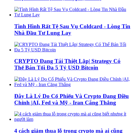
Tình Hình Rất Tệ Sau Vụ Coldcard - Lòng Tin
Nhà Đầu Tư Lung Lay
CRYPTO Đang Tái Thiệt Lập| Strategy Có
Thể Bán Tối Đa 5 Tỷ USD Bitcoin
Đây Là Lý Do Cổ Phiếu Và Crypto Đang Điều
Chỉnh |AI, Fed và Mỹ - Iran Căng Thẳng
4 cách giảm thua lỗ trong crypto mà ai cũng