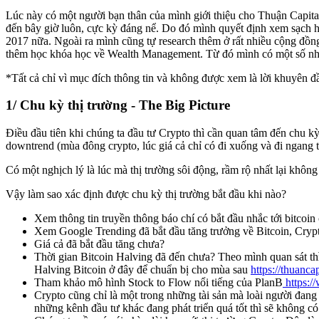
Lúc này có một người bạn thân của mình giới thiệu cho Thuận Capita
đến bây giờ luôn, cực kỳ đáng nể. Do đó mình quyết định xem sạch h
2017 nữa. Ngoài ra mình cũng tự research thêm ở rất nhiều cộng đồng
thêm học khóa học về Wealth Management. Từ đó mình có một số nhữ
*Tất cả chỉ vì mục đích thông tin và không được xem là lời khuyên đầ
1/ Chu kỳ thị trường - The Big Picture
Điều đầu tiên khi chúng ta đầu tư Crypto thì cần quan tâm đến chu 
downtrend (mùa đông crypto, lúc giá cả chỉ có đi xuống và đi ngang t
Có một nghịch lý là lúc mà thị trường sôi động, rầm rộ nhất lại khôn
Vậy làm sao xác định được chu kỳ thị trường bắt đầu khi nào?
Xem thông tin truyền thông báo chí có bắt đầu nhắc tới bitcoin
Xem Google Trending đã bắt đầu tăng trưởng về Bitcoin, Cryp
Giá cả đã bắt đầu tăng chưa?
Thời gian Bitcoin Halving đã đến chưa? Theo mình quan sát thì
Halving Bitcoin ở đây để chuẩn bị cho mùa sau
https://thuanca
Tham khảo mô hình Stock to Flow nổi tiếng của PlanB
https:/
Crypto cũng chỉ là một trong những tài sản mà loài người đan
những kênh đầu tư khác đang phát triển quá tốt thì sẽ không c