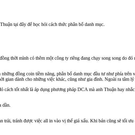
 Thuận tại đây để học hỏi cách thức phân bổ danh mục.
, đồng thời mình có thêm một công ty riêng đang chạy song song do đó
n những đồng coin tiềm năng, phân bổ danh mục đầu tư như phía trên
thời gian dành cho những việc khác, cũng như gia đình. Ngoài ra tâm l
 đó cách tốt nhất là áp dụng phương pháp DCA mà anh Thuận hay nhắc t
a dần.
trải, tránh được việc all in vào vị thế giá xấu. Khi bán cũng sẽ tối ư