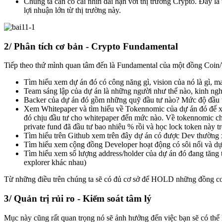
​Chúng ta cần có cái nhìn dài hạn với thị trường Crypto. Đây l
lợi nhuận lớn từ thị trường này.
2/ Phân tích cơ bản - Crypto Fundamental
Tiếp theo thứ mình quan tâm đến là Fundamental của một đồng Coin
Tìm hiểu xem dự án đó có công năng gì, vision của nó là gì, m
Team sáng lập của dự án là những người như thế nào, kinh nghi
Backer của dự án đó gồm những quỹ đầu tư nào? Mức độ đầu tư
Xem Whitepaper và tìm hiểu về Tokennomic của dự án đó để xe
đó chịu đầu tư cho whitepaper đến mức nào. Về tokennomic chú
private fund đã đầu tư bao nhiêu % rồi và học lock token này t
Tìm hiểu trên Github xem trên đây dự án có được Dev thường
Tìm hiểu xem cộng đồng Developer hoạt động có sôi nổi và dự
​Tìm hiểu xem số lượng address/holder của dự án đó đang tăng 
explorer khác nhau)
Từ những điều trên chúng ta sẽ có đủ cơ sở để HOLD những đồng coin 
3/ Quản trị rủi ro - Kiểm soát tâm lý
Mục này cũng rất quan trọng nó sẽ ảnh hưởng đến việc bạn sẽ có thể 