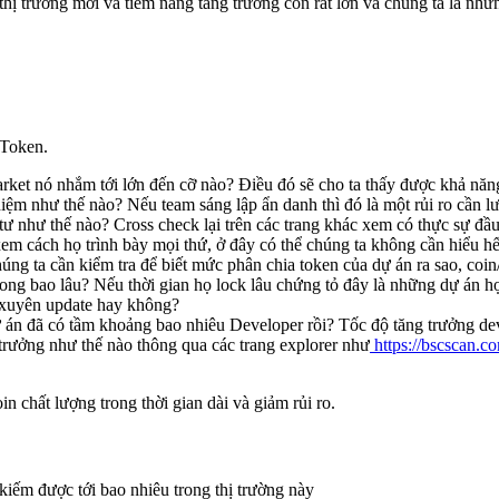
à thị trường mới và tiềm năng tăng trưởng còn rất lớn và chúng ta là 
/Token.
arket nó nhắm tới lớn đến cỡ nào? Điều đó sẽ cho ta thấy được khả năng
ệm như thế nào? Nếu team sáng lập ẩn danh thì đó là một rủi ro cần l
 như thế nào? Cross check lại trên các trang khác xem có thực sự đầ
m cách họ trình bày mọi thứ, ở đây có thể chúng ta không cần hiểu h
ng ta cần kiểm tra để biết mức phân chia token của dự án ra sao, coin
rong bao lâu? Nếu thời gian họ lock lâu chứng tỏ đây là những dự án họ 
 xuyên update hay không?
 án đã có tầm khoảng bao nhiêu Developer rồi? Tốc độ tăng trưởng de
trưởng như thế nào thông qua các trang explorer như
https://bscscan.c
chất lượng trong thời gian dài và giảm rủi ro.
kiếm được tới bao nhiêu trong thị trường này