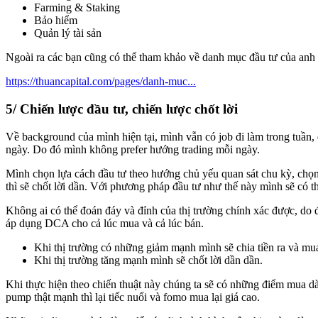
Farming & Staking
Bảo hiểm
Quản lý tài sản
Ngoài ra các bạn cũng có thể tham khảo về danh mục đầu tư của anh
https://thuancapital.com/pages/danh-muc...
5/ Chiến lược đầu tư, chiến lược chốt lời
Về background của mình hiện tại, mình vẫn có job đi làm trong tuần
ngày. Do đó mình không prefer hướng trading mỗi ngày.
Mình chọn lựa cách đầu tư theo hướng chủ yếu quan sát chu kỳ, chọ
thì sẽ chốt lời dần. Với phương pháp đầu tư như thế này mình sẽ có 
Không ai có thể đoán đáy và đỉnh của thị trường chính xác được, do
áp dụng DCA cho cả lúc mua và cả lúc bán.
Khi thị trường có những giảm mạnh mình sẽ chia tiền ra và mu
Khi thị trường tăng mạnh mình sẽ chốt lời dần dần.
Khi thực hiện theo chiến thuật này chúng ta sẽ có những điểm mua dàn 
pump thật mạnh thì lại tiếc nuối và fomo mua lại giá cao.