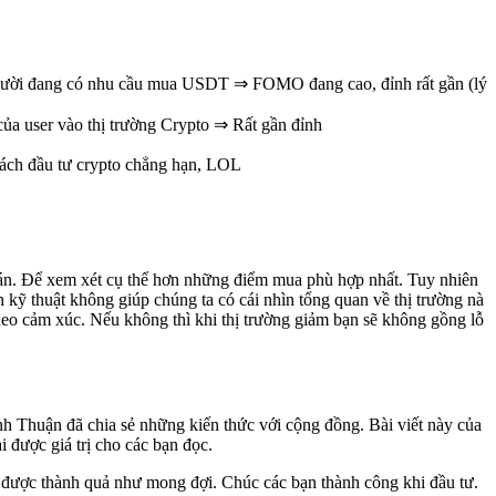
 người đang có nhu cầu mua USDT ⇒ FOMO đang cao, đỉnh rất gần (lý
của user vào thị trường Crypto ⇒ Rất gần đỉnh
ách đầu tư crypto chẳng hạn, LOL
 án. Để xem xét cụ thể hơn những điểm mua phù hợp nhất. Tuy nhiên
h kỹ thuật không giúp chúng ta có cái nhìn tổng quan về thị trường nà
heo cảm xúc. Nếu không thì khi thị trường giảm bạn sẽ không gồng lỗ
h Thuận đã chia sẻ những kiến thức với cộng đồng. Bài viết này của
được giá trị cho các bạn đọc.
đạt được thành quả như mong đợi. Chúc các bạn thành công khi đầu tư.