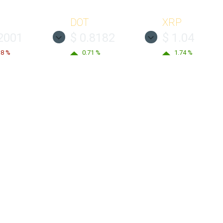
DOT
XRP
.2001
$ 0.8182
$ 1.04
38 %
0.71 %
1.74 %