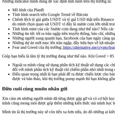
Những indicator mình dùng để xác định tình hình trên thị trường là:
Mô hình của PlanB
​Tình hình search trên Google Trend về Bitcoin
Chênh lệch tỷ giá giữa USDT và tỷ giá USD thật trên Binance
do mình chọn quan sát USDT vì đây là stable coin lớn nhất tron
Tình hình mint của các Stable coin đang như thế nào? Nếu các 
Những tin tức tốt ra tràn ngập trên truyền thông, báo chí, nhữn
Những người xung quanh bạn, facebook của bạn ngày càng qua
Những dự án mới mọc lên tràn ngập, đầy hứa hẹn về lợi nhuận 
Fear and Greed của thị trường:
https://alternative.me/crypto/fear
Giúp bạn hiểu là tâm lý thị trường đang như thế nào. Khi Greed > 85
Ngoài ra mình cũng sử dụng phân tích kỹ thuật sử dụng các c
đối với mình phân tích kỹ thuật chỉ chiếm phần nhỏ nhất trong 
​Điều quan trọng nhất là bạn phải đề ra được chiến lược cho b
được và bán tháo, khi thị trường pump mạnh thì bạn không gồng
Điều cuối cùng muốn nhắn gửi
Xin cảm ơn những người mình đã từng được gặp gỡ và có cơ hội học h
mình cũng mong mỏi được góp thêm những kiến thức mà mình học hỏi, 
Mình tin là thị trường này sẽ còn tiến xa hơn nữa, do đó những ai ki