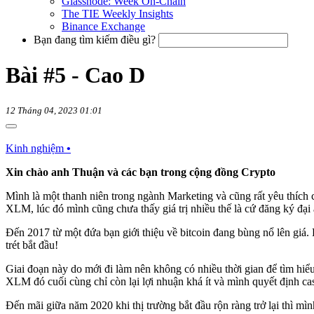
Glassnode: Week On-Chain
The TIE Weekly Insights
Binance Exchange
Bạn đang tìm kiếm điều gì?
Bài #5 - Cao D
12 Tháng 04, 2023 01:01
Kinh nghiệm
•
Xin chào anh Thuận và các bạn trong cộng đồng Crypto
Mình là một thanh niên trong ngành Marketing và cũng rất yêu thích 
XLM, lúc đó mình cũng chưa thấy giá trị nhiều thế là cứ đăng ký đạ
Đến 2017 từ một đứa bạn giới thiệu về bitcoin đang bùng nổ lên giá. 
trét bắt đầu!
Giai đoạn này do mới đi làm nên không có nhiều thời gian để tìm hiểu
XLM đó cuối cùng chỉ còn lại lợi nhuận khá ít và mình quyết định cas
Đến mãi giữa năm 2020 khi thị trường bắt đầu rộn ràng trở lại thì mì