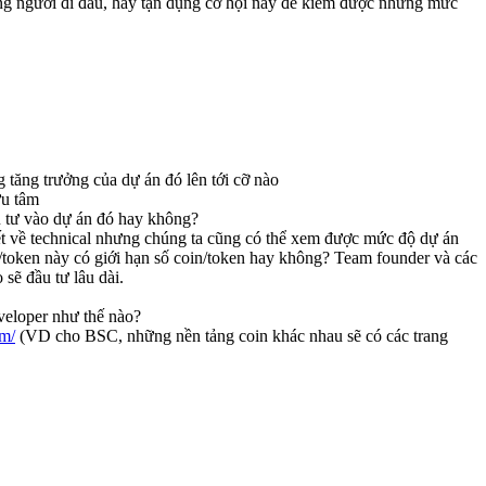
những người đi đầu, hãy tận dụng cơ hội này để kiếm được những mức
 tăng trưởng của dự án đó lên tới cỡ nào
ưu tâm
u tư vào dự án đó hay không?
ết về technical nhưng chúng ta cũng có thể xem được mức độ dự án
/token này có giới hạn số coin/token hay không? Team founder và các
sẽ đầu tư lâu dài.
veloper như thế nào?
om/
(VD cho BSC, những nền tảng coin khác nhau sẽ có các trang