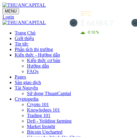
MENU
BTC
Login
$ 64,984.7
0.10 %
Trang Chủ
Giới thiệu
Tin tức
Phân tích thị trường
Kiến thức - Hướng dẫn
Kiến thức cơ bản
Hướng dẫn
FAQs
Pages
Sàn giao dịch
Tài Nguyên
Sử dụng ThuanCapital
Cryptopedia
Crypto 101
Knowledges 101
Trading 101
Defi - Yeilding farming
Market Insight
Bitcoin Uncharted