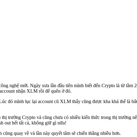
công nghệ mới. Ngày xưa lần đầu tiên mình biết đến Crypto là từ tầm 2
i account nhận XLM rồi để quên ở đó.
Lúc đó mình lục lại account cũ XLM thấy cũng được kha khá thế là bắt đầ
 thị trường Crypto và cũng chưa có nhiều kiến thức trong thị trường nên
h out hết tất cả, không giữ gì nữa!
nh cũng quay về và lần này quyết tâm sẽ chiến thắng nhiều hơn.