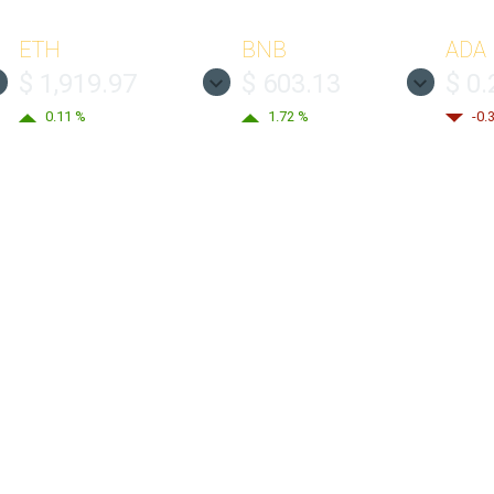
ETH
BNB
ADA
$ 1,919.97
$ 603.13
$ 0
0.11 %
1.72 %
-0.