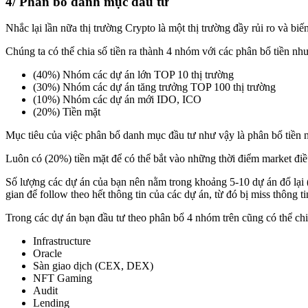
4/ Phân bổ danh mục đầu tư
Nhắc lại lần nữa thị trường Crypto là một thị trường đầy rủi ro và b
Chúng ta có thể chia số tiền ra thành 4 nhóm với các phân bổ tiền như
(40%) Nhóm các dự án lớn TOP 10 thị trường
(30%) Nhóm các dự án tăng trưởng TOP 100 thị trường
(10%) Nhóm các dự án mới IDO, ICO
(20%) Tiền mặt
Mục tiêu của việc phân bổ danh mục đầu tư như vậy là phân bổ tiền nhi
Luôn có (20%) tiền mặt để có thể bắt vào những thời điểm market điề
Số lượng các dự án của bạn nên nằm trong khoảng 5-10 dự án đổ lại (
gian để follow theo hết thông tin của các dự án, từ đó bị miss thông 
Trong các dự án bạn đầu tư theo phân bổ 4 nhóm trên cũng có thể chi
Infrastructure
Oracle
Sàn giao dịch (CEX, DEX)
NFT Gaming
Audit
Lending