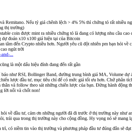
 và Remitano. Nếu tỷ giá chênh lệch > 4% 5% thì chứng tỏ rất nhiều
g thị trường)
stable coin được mint ra nhiều chứng tỏ là đang có lượng nhu cầu cao 
g dự đoán x10 x100 giá hiện tại của Bitcoin
n tâm đến Crypto nhiều hơn. Người yêu cũ đột nhiên pm bạn hỏi về c
cao ngút trời
-and-...
 cũng là một dấu hiệu đỉnh đang đến rất gần
hỉ báo như RSI, Bollinger Band, đường trung bình giá MA, Volume dự
chiến lược đầu tư, mục tiêu chỉ để có mức giá tối ưu hơn. Chứ phân tíc
ản thân và follow theo sát những chiến lược của bạn. Đừng hành động t
 lời nổi và chốt non!
ỏi về đầu tư, cảm ơn những người đã đi trước ở thị trường này như an
trải qua trong thị trường này cho cộng đồng. Hy vọng nó sẽ mang lại 
ên trì, có niềm tin vào thị trường và phương pháp đầu tư đúng đắn sẽ 