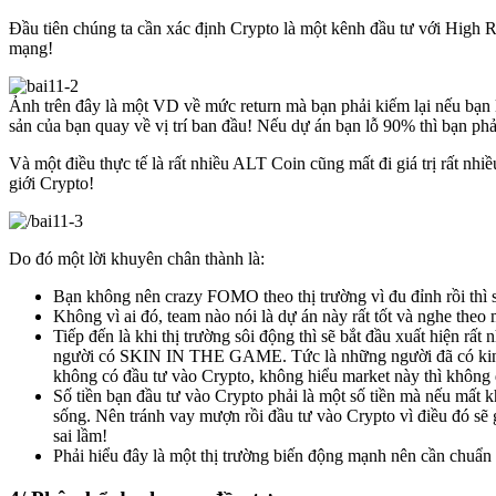
Đầu tiên chúng ta cần xác định Crypto là một kênh đầu tư với High 
mạng!
Ảnh trên đây là một VD về mức return mà bạn phải kiếm lại nếu bạn 
sản của bạn quay về vị trí ban đầu! Nếu dự án bạn lỗ 90% thì bạn ph
Và một điều thực tế là rất nhiều ALT Coin cũng mất đi giá trị rất nh
giới Crypto!
Do đó một lời khuyên chân thành là:
Bạn không nên crazy FOMO theo thị trường vì đu đỉnh rồi thì sẽ 
Không vì ai đó, team nào nói là dự án này rất tốt và nghe theo
Tiếp đến là khi thị trường sôi động thì sẽ bắt đầu xuất hiện 
người có SKIN IN THE GAME. Tức là những người đã có kinh ng
không có đầu tư vào Crypto, không hiểu market này thì không
Số tiền bạn đầu tư vào Crypto phải là một số tiền mà nếu mất k
sống. Nên tránh vay mượn rồi đầu tư vào Crypto vì điều đó sẽ g
sai lầm!
Phải hiểu đây là một thị trường biến động mạnh nên cần chuẩn bị