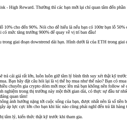
Risk - High Reward. Thường thì các bạn mới lại chỉ quan tâm đến phần
lỗ 10% cho đến 90%. Nói cho dễ hiểu là nếu bạn có 100tr bạn lỗ 50% cò
ải có mức tăng trưởng 900% để quay về vị trí ban đầu!
iều trong giai đoạn downtrend dài hạn. Hình dưới là của ETH trong gia
trả cái giá rất lớn, luôn luôn giữ tâm lý bình tĩnh suy xét thật kỹ trư
 mua. Bạn hãy đặt câu hỏi lại là vị thế họ mua như thế nào? Bạn có mu
rất nhiều chuyên gia crypto dỏm mới mọc lên mà bạn không nên follow sẽ
hiệm trong thị trường này một thời gian dài, có thực sự đầu tư nhi
 đáng quan tâm!
hông ảnh hưởng nặng tới cuộc sống của bạn, được nhất nên là số tiền b
ây áp lực cực lớn cho bạn khi lúc nào cũng phải nghĩ đến trả lãi hàng 
 tâm lý, kiến thức thật kỹ trước khi tham gia.