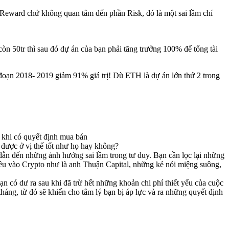
 Reward chứ không quan tâm đến phần Risk, đó là một sai lầm chí
n 50tr thì sau đó dự án của bạn phải tăng trưởng 100% để tổng tài
i đoạn 2018- 2019 giảm 91% giá trị! Dù ETH là dự án lớn thứ 2 trong
ớc khi có quyết định mua bán
a được ở vị thế tốt như họ hay không?
 dẫn đến những ảnh hưởng sai lầm trong tư duy. Bạn cần lọc lại những
ều vào Crypto như là anh Thuận Capital, những kẻ nói miệng suông,
ạn có dư ra sau khi đã trừ hết những khoản chi phí thiết yếu của cuộc
tháng, từ đó sẽ khiến cho tâm lý bạn bị áp lực và ra những quyết định