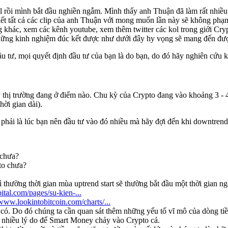
l rồi mình bắt đầu nghiền ngẫm. Mình thấy anh Thuận đã làm rất nhiều
ết tất cả các clip của anh Thuận với mong muốn lần này sẽ không phạm
 khác, xem các kênh youtube, xem thêm twitter các kol trong giới Cryp
ng kinh nghiệm đúc kết được như dưới đây hy vọng sẽ mang đến được 
u tư, mọi quyết định đầu tư của bạn là do bạn, do đó hãy nghiên cứu k
kỳ thị trường đang ở điểm nào. Chu kỳ của Crypto đang vào khoảng 3 -
hời gian dài).
g phải là lúc bạn nên đầu tư vào đó nhiều mà hãy đợi đến khi downtrend
 chưa?
to chưa?
 thường thời gian mùa uptrend start sẽ thường bắt đầu một thời gian 
pital.com/pages/su-kien-...
/www.lookintobitcoin.com/charts/...
g có. Do đó chúng ta cần quan sát thêm những yếu tố vĩ mô của dòng t
ó nhiều lý do để Smart Money chảy vào Crypto cả.